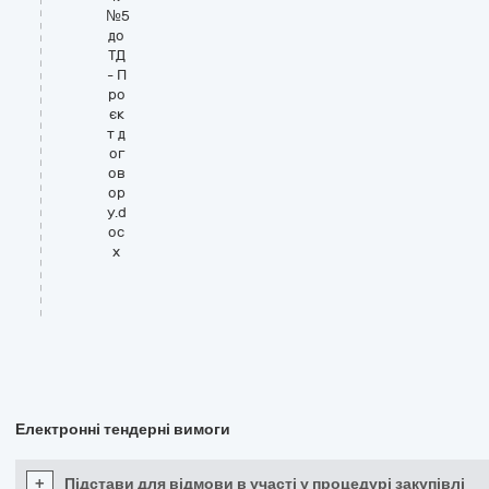
№5
до
ТД
- П
ро
єк
т д
ог
ов
ор
у.d
oc
x
Електронні тендерні вимоги
+
Підстави для відмови в участі у процедурі закупівлі