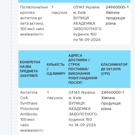
Поліклональні
1
03143
Україна
24960000-1
кролячі
пакунок
м. Київ
Хімічна
антитіла до
ВУЛИЦЯ
продукція
бета актину,
АКАДЕМІКА
різна
100 мкл «або
ЗАБОЛОТНОГО,
еквівалент»
будинок 150
по 14-09-2026
АДРЕСА
ДОСТАВКИ /
КОНКРЕТНА
КІЛЬКІСТЬ
СТРОК
КЛАСИФІКАТОР
НАЗВА
/
ПОСТАВКИ/
ДК 021:2015
КЛ
ПРЕДМЕТА
ОД.ВИМІРУ
ВИКОНАННЯ
(CPV)
ЗАКУПІВЛІ
РОБІТ/НАДАННЯ
ПОСЛУГ:
Антитіла
1
03143
Україна
24960000-1
CoA
пакунок
м. Київ
Хімічна
Synthase
ВУЛИЦЯ
продукція
Polyclonal
АКАДЕМІКА
різна
Antibody,
ЗАБОЛОТНОГО,
100 мкл
будинок 150
«або
по 14-09-2026
еквівалент»