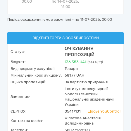
00:00
по 14-07-2026,
16:00
Період оскарження умов закупівлі - по
11-07-2026, 00:00
ВІДКРИТІ ТОРГИ З ОСОБЛИВОСТЯМИ
ОЧІКУВАННЯ
Статус:
ПРОПОЗИЦІЙ
Бюджет:
136 353
UAH
(без ПДВ)
Вид предмету закупівлі:
Товари
Мінімальний крок аукціону:
681,77 UAH
Оцінка пропозицій:
За вартістю придбання
Інститут молекулярної
біології і генетики
Замовник:
Національної академії наук
України
ЄДРПОУ:
05417101
Досьє YouControl
Філатова Анастасія
Контактна особа:
Володимирівна
Телефон:
380971925137