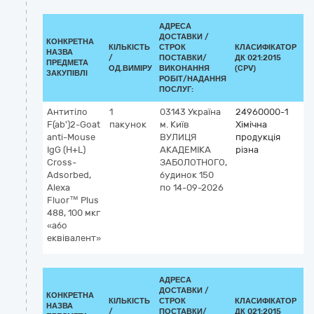
АДРЕСА
ДОСТАВКИ /
КОНКРЕТНА
КІЛЬКІСТЬ
СТРОК
КЛАСИФІКАТОР
НАЗВА
/
ПОСТАВКИ/
ДК 021:2015
КЛ
ПРЕДМЕТА
ОД.ВИМІРУ
ВИКОНАННЯ
(CPV)
ЗАКУПІВЛІ
РОБІТ/НАДАННЯ
ПОСЛУГ:
Антитіло
1
03143
Україна
24960000-1
F(ab')2-Goat
пакунок
м. Київ
Хімічна
anti-Mouse
ВУЛИЦЯ
продукція
IgG (H+L)
АКАДЕМІКА
різна
Cross-
ЗАБОЛОТНОГО,
Adsorbed,
будинок 150
Alexa
по 14-09-2026
Fluor™ Plus
488, 100 мкг
«або
еквівалент»
АДРЕСА
ДОСТАВКИ /
КОНКРЕТНА
КІЛЬКІСТЬ
СТРОК
КЛАСИФІКАТОР
НАЗВА
/
ПОСТАВКИ/
ДК 021:2015
КЛ