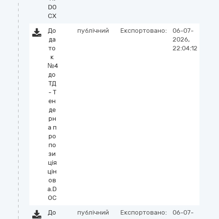
DO
CX
До
публічний
Експортовано:
06-07-
да
2026,
то
22:04:12
к
№4
до
ТД
- Т
ен
де
рн
а п
ро
по
зи
ція
цін
ов
а.D
OC
До
публічний
Експортовано:
06-07-