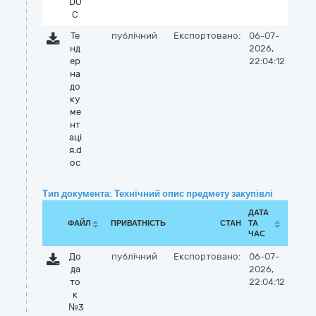
DO
C
Те
публічний
Експортовано:
06-07-
нд
2026,
ер
22:04:12
на
до
ку
ме
нт
аці
я.d
oc
Тип документа: Технічний опис предмету закупівлі
ДАТА
ФАЙЛ
ПРИВАТНІСТЬ
СТАН
ТА
ЧАС
До
публічний
Експортовано:
06-07-
да
2026,
то
22:04:12
к
№3