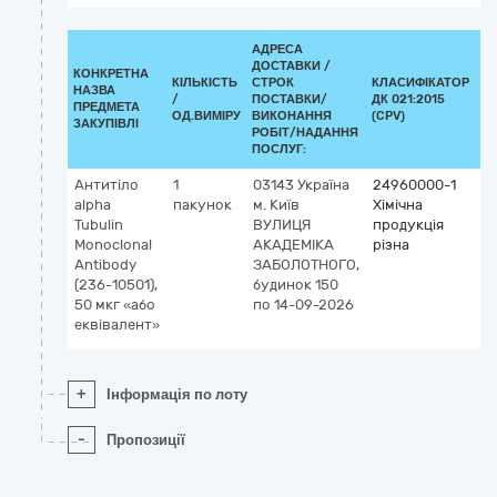
АДРЕСА
ДОСТАВКИ /
КОНКРЕТНА
КІЛЬКІСТЬ
СТРОК
КЛАСИФІКАТОР
НАЗВА
/
ПОСТАВКИ/
ДК 021:2015
КЛ
ПРЕДМЕТА
ОД.ВИМІРУ
ВИКОНАННЯ
(CPV)
ЗАКУПІВЛІ
РОБІТ/НАДАННЯ
ПОСЛУГ:
Антитіло
1
03143
Україна
24960000-1
alpha
пакунок
м. Київ
Хімічна
Tubulin
ВУЛИЦЯ
продукція
Monoclonal
АКАДЕМІКА
різна
Antibody
ЗАБОЛОТНОГО,
(236-10501),
будинок 150
50 мкг «або
по 14-09-2026
еквівалент»
+
Інформація по лоту
-
Пропозиції