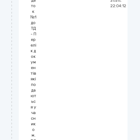
да
2026,
то
22:04:12
к
№1
до
ТД
- П
ер
елі
к д
ок
ум
ен
тів
які
по
да
ют
ьс
я у
ча
сн
ик
о
м.