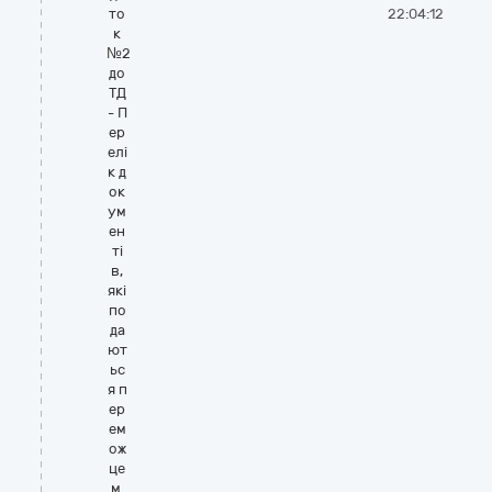
то
22:04:12
к
№2
до
ТД
- П
ер
елі
к д
ок
ум
ен
ті
в,
які
по
да
ют
ьс
я п
ер
ем
ож
це
м.