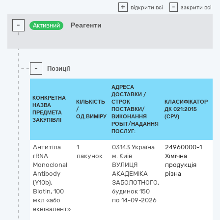
+
-
відкрити всі
закрити всі
-
Реагенти
Активний
-
Позиції
АДРЕСА
ДОСТАВКИ /
КОНКРЕТНА
КІЛЬКІСТЬ
СТРОК
КЛАСИФІКАТОР
НАЗВА
/
ПОСТАВКИ/
ДК 021:2015
КЛ
ПРЕДМЕТА
ОД.ВИМІРУ
ВИКОНАННЯ
(CPV)
ЗАКУПІВЛІ
РОБІТ/НАДАННЯ
ПОСЛУГ:
Антитіла
1
03143
Україна
24960000-1
rRNA
пакунок
м. Київ
Хімічна
Monoclonal
ВУЛИЦЯ
продукція
Antibody
АКАДЕМІКА
різна
(Y10b),
ЗАБОЛОТНОГО,
Biotin, 100
будинок 150
мкл «або
по 14-09-2026
еквівалент»