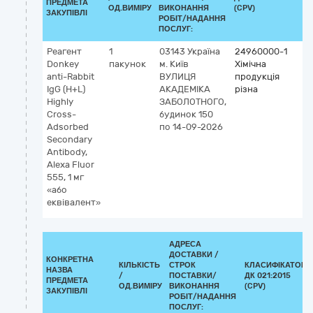
ПРЕДМЕТА
ОД.ВИМІРУ
ВИКОНАННЯ
(CPV)
ЗАКУПІВЛІ
РОБІТ/НАДАННЯ
ПОСЛУГ:
Реагент
1
03143
Україна
24960000-1
Donkey
пакунок
м. Київ
Хімічна
anti-Rabbit
ВУЛИЦЯ
продукція
IgG (H+L)
АКАДЕМІКА
різна
Highly
ЗАБОЛОТНОГО,
Cross-
будинок 150
Adsorbed
по 14-09-2026
Secondary
Antibody,
Alexa Fluor
555, 1 мг
«або
еквівалент»
АДРЕСА
ДОСТАВКИ /
КОНКРЕТНА
КІЛЬКІСТЬ
СТРОК
КЛАСИФІКАТОР
НАЗВА
/
ПОСТАВКИ/
ДК 021:2015
ПРЕДМЕТА
ОД.ВИМІРУ
ВИКОНАННЯ
(CPV)
ЗАКУПІВЛІ
РОБІТ/НАДАННЯ
ПОСЛУГ: