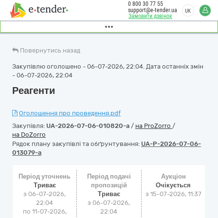
0 800 30 77 55
support@e-tender.ua
UK
Замовити дзвінок
Повернутись назад
Закупівлю оголошено - 06-07-2026, 22:04. Дата останніх змін
- 06-07-2026, 22:04
Реагенти
Оголошення про проведення.pdf
Закупівля:
UA-2026-07-06-010820-a
/
на ProZorro
/
на DoZorro
Рядок плану закупівлі та обґрунтування:
UA-P-2026-07-06-
013079-a
Період уточнень
Період подачі
Аукціон
Триває
пропозицій
Очікується
з 06-07-2026,
Триває
з
15-07-2026, 11:37
22:04
з 06-07-2026,
по 11-07-2026,
22:04