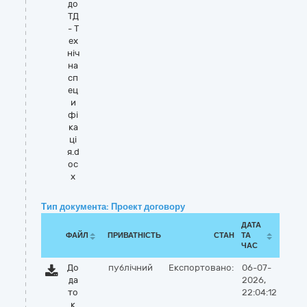
до
ТД
- Т
ех
ніч
на
сп
ец
и
фі
ка
ці
я.d
oc
x
Тип документа: Проект договору
ДАТА
ФАЙЛ
ПРИВАТНІСТЬ
СТАН
ТА
ЧАС
До
публічний
Експортовано:
06-07-
да
2026,
то
22:04:12
к