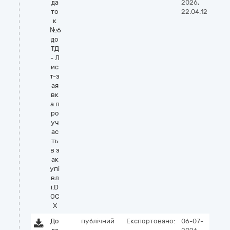
да
2026,
то
22:04:12
к
№6
до
ТД
- Л
ис
т-з
ая
вк
а п
ро
уч
ас
ть
в з
ак
упі
вл
і.D
OC
X
До
публічний
Експортовано:
06-07-