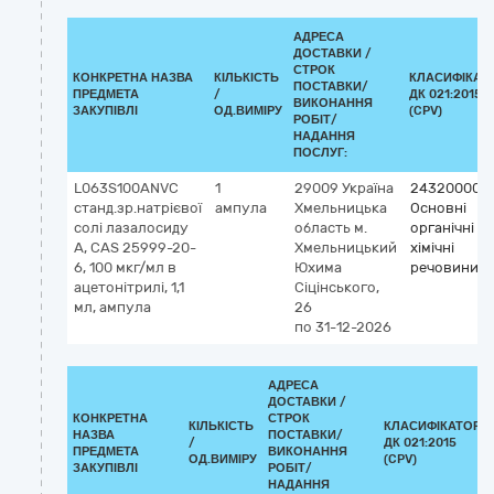
АДРЕСА
ДОСТАВКИ /
СТРОК
КОНКРЕТНА НАЗВА
КІЛЬКІСТЬ
КЛАСИФІКАТ
ПОСТАВКИ/
ПРЕДМЕТА
/
ДК 021:2015
ВИКОНАННЯ
ЗАКУПІВЛІ
ОД.ВИМІРУ
(CPV)
РОБІТ/
НАДАННЯ
ПОСЛУГ:
L063S100ANVC
1
29009
Україна
24320000-
станд.зр.натрієвої
ампула
Хмельницька
Основні
солі лазалосиду
область
м.
органічні
A, CAS 25999-20-
Хмельницький
хімічні
6, 100 мкг/мл в
Юхима
речовини
ацетонітрилі, 1,1
Сіцінського,
мл, ампула
26
по 31-12-2026
АДРЕСА
ДОСТАВКИ /
КОНКРЕТНА
СТРОК
КІЛЬКІСТЬ
КЛАСИФІКАТОР
НАЗВА
ПОСТАВКИ/
/
ДК 021:2015
ПРЕДМЕТА
ВИКОНАННЯ
ОД.ВИМІРУ
(CPV)
ЗАКУПІВЛІ
РОБІТ/
НАДАННЯ