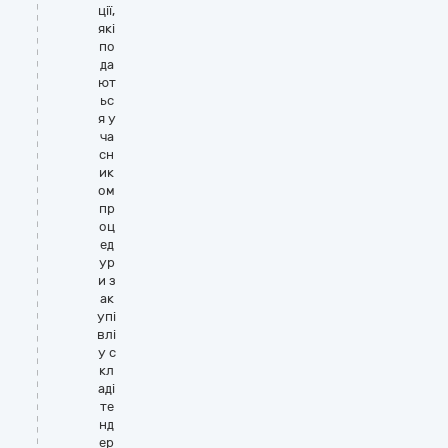
ції,
які
по
да
ют
ьс
я у
ча
сн
ик
ом
пр
оц
ед
ур
и з
ак
упі
влі
у с
кл
аді
те
нд
ер