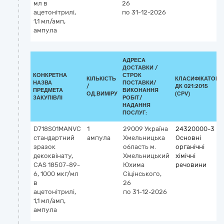
мл в
26
ацетонітрилі,
по 31-12-2026
1,1 мл/амп,
ампула
АДРЕСА
ДОСТАВКИ /
КОНКРЕТНА
СТРОК
КІЛЬКІСТЬ
КЛАСИФІКАТОР
НАЗВА
ПОСТАВКИ/
/
ДК 021:2015
ПРЕДМЕТА
ВИКОНАННЯ
ОД.ВИМІРУ
(CPV)
ЗАКУПІВЛІ
РОБІТ/
НАДАННЯ
ПОСЛУГ:
D718S01MANVC
1
29009
Україна
24320000-3
стандартний
ампула
Хмельницька
Основні
зразок
область
м.
органічні
декоквінату,
Хмельницький
хімічні
CAS 18507-89-
Юхима
речовини
6, 1000 мкг/мл
Сіцінського,
в
26
ацетонітрилі,
по 31-12-2026
1,1 мл/амп,
ампула