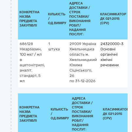
АДРЕСА
ДОСТАВКИ /
КОНКРЕТНА
СТРОК
КІЛЬКІСТЬ
КЛАСИФІКАТОР
НАЗВА
ПОСТАВКИ/
/
ДК 021:2015
К
ПРЕДМЕТА
ВИКОНАННЯ
ОД.ВИМІРУ
(CPV)
ЗАКУПІВЛІ
РОБІТ/
НАДАННЯ
ПОСЛУГ:
686128
1
29009
Україна
24320000-3
Нікарбазин,
штука
Хмельницька
Основні
100 мкг / мл
область
м.
органічні
в
Хмельницький
хімічні
ацетонітрилі,
Юхима
речовини
аналіт.
Сіцінського,
стандарт, 5
26
мл
по 31-12-2026
АДРЕСА
ДОСТАВКИ /
КОНКРЕТНА
СТРОК
КІЛЬКІСТЬ
КЛАСИФІКАТОР
НАЗВА
ПОСТАВКИ/
/
ДК 021:2015
ПРЕДМЕТА
ВИКОНАННЯ
ОД.ВИМІРУ
(CPV)
ЗАКУПІВЛІ
РОБІТ/
НАДАННЯ
ПОСЛУГ: