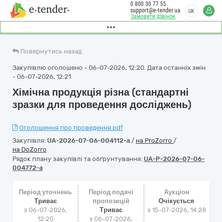
0 800 30 77 55
support@e-tender.ua
UK
Замовити дзвінок
Повернутись назад
Закупівлю оголошено - 06-07-2026, 12:20. Дата останніх змін
- 06-07-2026, 12:21
Хімічна продукція різна (стандартні
зразки для проведення досліджень)
Оголошення про проведення.pdf
Закупівля:
UA-2026-07-06-004112-a
/
на ProZorro
/
на DoZorro
Рядок плану закупівлі та обґрунтування:
UA-P-2026-07-06-
004772-a
Період уточнень
Період подачі
Аукціон
Триває
пропозицій
Очікується
з 06-07-2026,
Триває
з
15-07-2026, 14:28
12:20
з 06-07-2026,