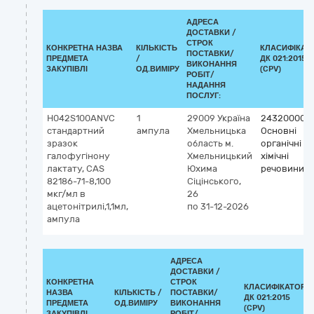
АДРЕСА
ДОСТАВКИ /
СТРОК
КОНКРЕТНА НАЗВА
КІЛЬКІСТЬ
КЛАСИФІКАТ
ПОСТАВКИ/
ПРЕДМЕТА
/
ДК 021:2015
ВИКОНАННЯ
ЗАКУПІВЛІ
ОД.ВИМІРУ
(CPV)
РОБІТ/
НАДАННЯ
ПОСЛУГ:
H042S100ANVC
1
29009
Україна
24320000-
стандартний
ампула
Хмельницька
Основні
зразок
область
м.
органічні
галофугінону
Хмельницький
хімічні
лактату, CAS
Юхима
речовини
82186-71-8,100
Сіцінського,
мкг/мл в
26
ацетонітрилі,1,1мл,
по 31-12-2026
ампула
АДРЕСА
ДОСТАВКИ /
КОНКРЕТНА
СТРОК
КЛАСИФІКАТОР
НАЗВА
КІЛЬКІСТЬ /
ПОСТАВКИ/
ДК 021:2015
ПРЕДМЕТА
ОД.ВИМІРУ
ВИКОНАННЯ
(CPV)
ЗАКУПІВЛІ
РОБІТ/