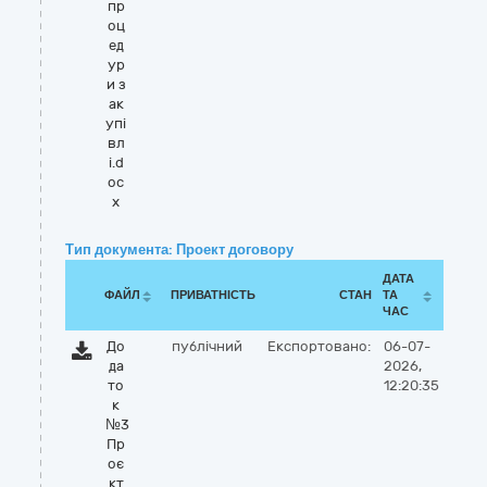
пр
оц
ед
ур
и з
ак
упі
вл
і.d
oc
x
Тип документа: Проект договору
ДАТА
ФАЙЛ
ПРИВАТНІСТЬ
СТАН
ТА
ЧАС
До
публічний
Експортовано:
06-07-
да
2026,
то
12:20:35
к
№3
Пр
оє
кт