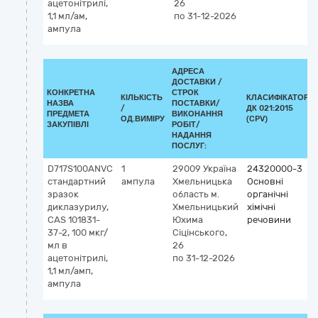
ацетонітрилі,
26
1,1 мл/ам,
по 31-12-2026
ампула
АДРЕСА
ДОСТАВКИ /
КОНКРЕТНА
СТРОК
КІЛЬКІСТЬ
КЛАСИФІКАТОР
НАЗВА
ПОСТАВКИ/
/
ДК 021:2015
ПРЕДМЕТА
ВИКОНАННЯ
ОД.ВИМІРУ
(CPV)
ЗАКУПІВЛІ
РОБІТ/
НАДАННЯ
ПОСЛУГ:
D717S100ANVC
1
29009
Україна
24320000-3
стандартний
ампула
Хмельницька
Основні
зразок
область
м.
органічні
диклазурилу,
Хмельницький
хімічні
CAS 101831-
Юхима
речовини
37-2, 100 мкг/
Сіцінського,
мл в
26
ацетонітрилі,
по 31-12-2026
1,1 мл/амп,
ампула