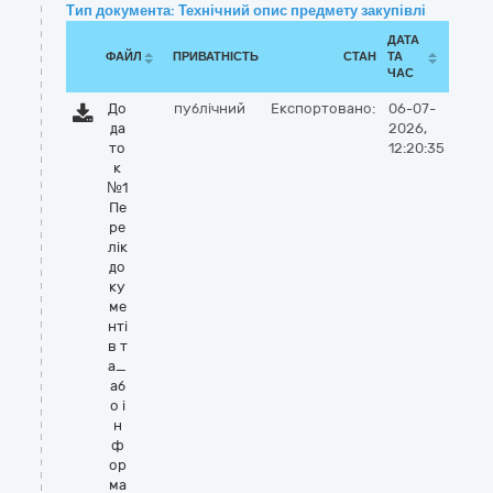
Тип документа: Технічний опис предмету закупівлі
ДАТА
ФАЙЛ
ПРИВАТНІСТЬ
СТАН
ТА
ЧАС
До
публічний
Експортовано:
06-07-
да
2026,
то
12:20:35
к
№1
Пе
ре
лік
до
ку
ме
нті
в т
а_
аб
о і
н
ф
ор
ма