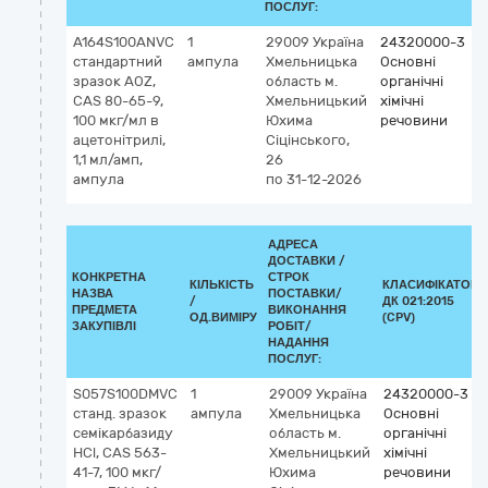
ПОСЛУГ:
A164S100ANVC
1
29009
Україна
24320000-3
стандартний
ампула
Хмельницька
Основні
зразок AOZ,
область
м.
органічні
CAS 80-65-9,
Хмельницький
хімічні
100 мкг/мл в
Юхима
речовини
ацетонітрилі,
Сіцінського,
1,1 мл/амп,
26
ампула
по 31-12-2026
АДРЕСА
ДОСТАВКИ /
КОНКРЕТНА
СТРОК
КІЛЬКІСТЬ
КЛАСИФІКАТОР
НАЗВА
ПОСТАВКИ/
/
ДК 021:2015
ПРЕДМЕТА
ВИКОНАННЯ
ОД.ВИМІРУ
(CPV)
ЗАКУПІВЛІ
РОБІТ/
НАДАННЯ
ПОСЛУГ:
S057S100DMVC
1
29009
Україна
24320000-3
станд. зразок
ампула
Хмельницька
Основні
семікарбазиду
область
м.
органічні
HCl, CAS 563-
Хмельницький
хімічні
41-7, 100 мкг/
Юхима
речовини