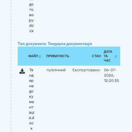
до
го
во
ру.
do
cx
Тип документа: Тендерна документація
ДАТА
ФАЙЛ
ПРИВАТНІСТЬ
СТАН
ТА
ЧАС
Те
публічний
Експортовано:
06-07-
нд
2026,
ер
12:20:35
на
до
ку
ме
нт
аці
я.d
oc
x