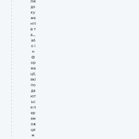
лік
до
ку
ме
нті
в т
а_
аб
о і
н
ф
ор
ма
ції,
які
по
да
ют
ьс
я п
ер
ем
ож
це
м