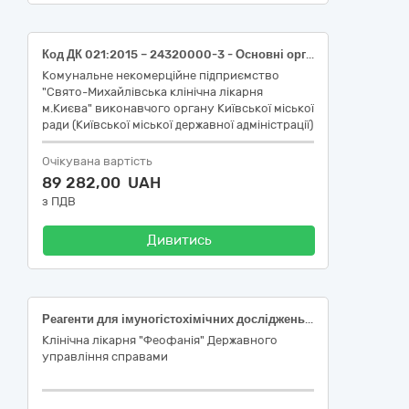
Код ДК 021:2015 – 24320000-3 - Основні органічні хімічні речовини.
Комунальне некомерційне підприємство
"Свято-Михайлівська клінічна лікарня
м.Києва" виконавчого органу Київської міської
ради (Київської міської державної адміністрації)
Очікувана вартість
89 282,00 UAH
з ПДВ
Дивитись
Реагенти для імуногістохімічних досліджень – 11 позицій
Клінічна лікарня "Феофанія" Державного
управління справами