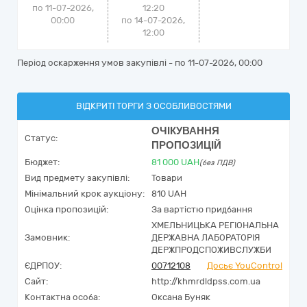
по 11-07-2026,
12:20
00:00
по 14-07-2026,
12:00
Період оскарження умов закупівлі - по
11-07-2026, 00:00
ВІДКРИТІ ТОРГИ З ОСОБЛИВОСТЯМИ
ОЧІКУВАННЯ
Статус:
ПРОПОЗИЦІЙ
Бюджет:
81 000
UAH
(без ПДВ)
Вид предмету закупівлі:
Товари
Мінімальний крок аукціону:
810 UAH
Оцінка пропозицій:
За вартістю придбання
ХМЕЛЬНИЦЬКА РЕГІОНАЛЬНА
Замовник:
ДЕРЖАВНА ЛАБОРАТОРІЯ
ДЕРЖПРОДСПОЖИВСЛУЖБИ
ЄДРПОУ:
00712108
Досьє YouControl
Сайт:
http://khmrdldpss.com.ua
Контактна особа:
Оксана Буняк