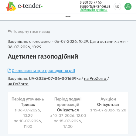
0 800 30 77 55
support@e-tender.ua
UK
Замовити дзвінок
Повернутись назад
Закупівлю оголошено - 06-07-2026, 10:29. Дата останніх змін -
06-07-2026, 10:29
Ацетилен газоподібний
Оголошення про проведення.pdf
Закупівля:
UA-2026-07-06-001689-a
/
на ProZorro
/
на DoZorro
Період уточнень
Період подачі
Аукціон
Триває
пропозицій
Очікується
з 06-07-2026,
Очікується
з
16-07-2026, 12:28
10:29
з 10-07-2026, 12:00
по 10-07-2026,
по 15-07-2026,
11:00
17:00