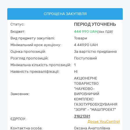
СПРОЩЕНА ЗАКУПІВЛЯ
ПЕРІОД УТОЧНЕНЬ
Статус:
Бюджет:
444 990
UAH
(без ПДВ)
Вид предмету закупівлі:
Товари
Мінімальний крок аукціону:
4 449,90 UAH
Оцінка пропозицій:
За вартістю придбання
Розгляд пропозицій:
Поступовий
Мінімальна кількість пропозицій:
1
Наявність прекваліфікації:
Ні
АКЦІОНЕРНЕ
ТОВАРИСТВО
"НАУКОВО-
Замовник:
ВИРОБНИЧИЙ
КОМПЛЕКС
ГАЗОТУРБОБУДУВАННЯ
"ЗОРЯ" - "МАШПРОЕКТ"
31821381
ЄДРПОУ:
Досьє YouControl
Контактна особа:
Оксана Анатоліївна