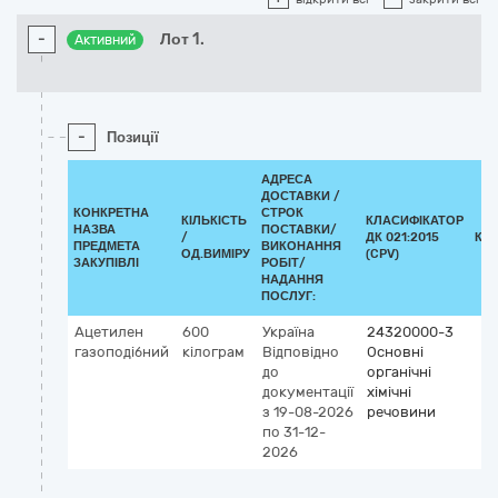
-
Лот 1.
Активний
-
Позиції
АДРЕСА
ДОСТАВКИ /
КОНКРЕТНА
СТРОК
КІЛЬКІСТЬ
КЛАСИФІКАТОР
НАЗВА
ПОСТАВКИ/
/
ДК 021:2015
КЛ
ПРЕДМЕТА
ВИКОНАННЯ
ОД.ВИМІРУ
(CPV)
ЗАКУПІВЛІ
РОБІТ/
НАДАННЯ
ПОСЛУГ:
Ацетилен
600
Україна
24320000-3
газоподібний
кілограм
Відповідно
Основні
до
органічні
документації
хімічні
з 19-08-2026
речовини
по 31-12-
2026