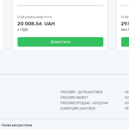
Очікувана вартість
Очік
20 008,56 UAH
29
з ПДВ
без
Дивитись
PROZORRO - ДЕРЖЗАКУПІВЛІ
НА
PROZORRO MARKET
НО
PROZORRO.ПРОДАЖІ - АУКЦІОНИ
КО
КОМЕРЦІЙНІ ЗАКУПІВЛІ
ПР
-
Умови використання