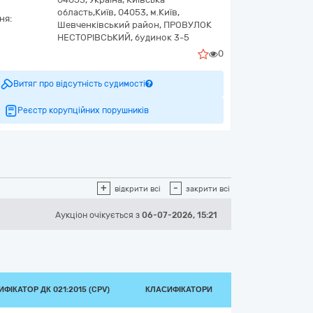
область,
Київ,
04053, м.Київ,
ня:
Шевченківський район, ПРОВУЛОК
НЕСТОРІВСЬКИЙ, будинок 3-5
0
Витяг про відсутність судимості
Реєстр корупційних порушників
+
-
відкрити всі
закрити всі
Аукціон
очікується
з
06-07-2026, 15:21
ФІКАТОР ДК 021:2015 (CPV)
КЛАСИФІКАТОРИ