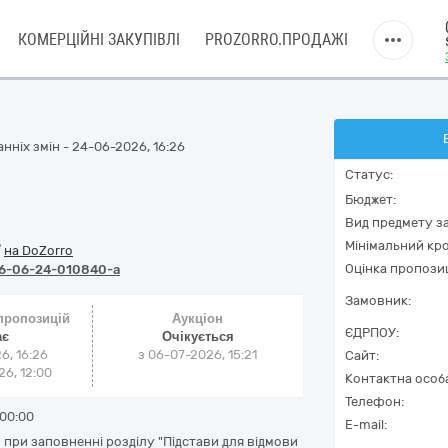
КОМЕРЦІЙНІ ЗАКУПІВЛІ
PROZORRO.ПРОДАЖІ
нніх змін - 24-06-2026, 16:26
Статус:
Бюджет:
Вид предмету за
Мінімальний кро
/
на DoZorro
Оцінка пропозиц
6-06-24-010840-a
Замовник:
 пропозицій
Аукціон
ЄДРПОУ:
ає
Очікується
6, 16:26
з
06-07-2026, 15:21
Сайт:
6, 12:00
Контактна особ
Телефон:
00:00
E-mail:
при заповненні розділу "Підстави для відмови