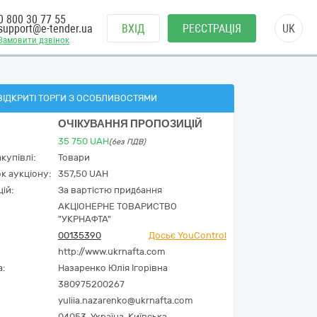
0 800 30 77 55
support@e-tender.ua
ВХІД
РЕЄСТРАЦІЯ
UK
Замовити дзвінок
ВІДКРИТІ ТОРГИ З ОСОБЛИВОСТЯМИ
ОЧІКУВАННЯ ПРОПОЗИЦІЙ
35 750
UAH
(без ПДВ)
купівлі:
Товари
к аукціону:
357,50 UAH
ій:
За вартістю придбання
АКЦІОНЕРНЕ ТОВАРИСТВО
"УКPНAФТА"
00135390
Досьє YouControl
http://www.ukrnafta.com
а:
Назаренко Юлія Ігорівна
380975200267
yuliia.nazarenko@ukrnafta.com
04053,
Україна
,
Київська