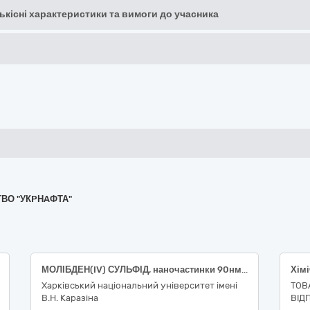
кількісні характеристики та вимоги до учасника
ТВО "УКPНAФТА"
МОЛІБДЕН(IV) СУЛЬФІД, наночастинки 90нм діаметр, 99% за залишками металів, 10Г
Хімі
Харківський національний університет імені
ТОВ
В.Н. Каразіна
ВІД