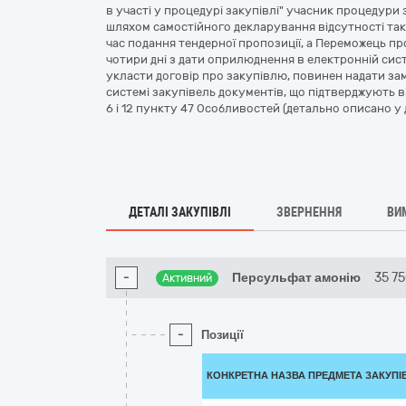
в участі у процедурі закупівлі" учасник процедури з
шляхом самостійного декларування відсутності таки
час подання тендерної пропозиції, а Переможець пр
чотири дні з дати оприлюднення в електронній сис
укласти договір про закупівлю, повинен надати з
системі закупівель документів, що підтверджують від
6 і 12 пункту 47 Особливостей (детально описано у д
ДЕТАЛІ ЗАКУПІВЛІ
ЗВЕРНЕННЯ
ВИ
-
Персульфат амонію
35 7
Активний
-
Позиції
КОНКРЕТНА НАЗВА ПРЕДМЕТА ЗАКУПІ