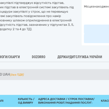
акупівлі підтверджує відсутність підстав,
Місцезнаходжен
х підстав в електронній системі закупівель під
оцедури закупівлі у строк, що не перевищує
темі закупівель повідомлення про намір
амовнику шляхом оприлюднення в електронній
сутність підстав, зазначених у підпунктах 3, 5,
одатку 2 та 4 до ТД).
МОГИ/СКАРГИ
DOZORRO
ДЕРЖАУДИТСЛУЖБА УКРАЇНИ
50
UAH
(без ПДВ)
КІЛЬКІСТЬ /
АДРЕСА ДОСТАВКИ /
СТРОК ПОСТАВКИ/
ВЛІ
КЛАСИ
ОД.ВИМІРУ
ВИКОНАННЯ РОБІТ/НАДАННЯ ПОСЛУГ: