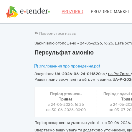
PROZORRO
PROZORRO MARKET
Повернутись назад
Закупівлю оголошено - 24-06-2026, 16:26. Дата оста
Персульфат амонію
Оголошення про проведення.pdf
Закупівля:
UA-2026-06-24-011820-a
/
на ProZorro
Рядок плану закупівлі та обґрунтування:
UA-P-202
Період уточнень
Період подачі
Триває
Трив
з 24-06-2026, 16:26
з 24-06-202
по 30-06-2026, 00:00
по 03-07-202
Період оскарження умов закупівлі - по
30-06-2026, 
Звертаємо вашу увагу та додатково уточнюємо, що 