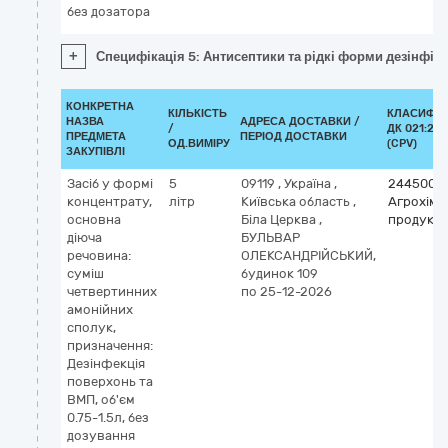
без дозатора
+
Специфікація 5: Антисептики та рідкі форми дезінфіку
КОНКРЕТНА
КІЛЬКІСТЬ
КЛАСИФІК
НАЗВА
АДРЕСА ДОСТАВКИ /
/
ДК 021:201
ПРЕДМЕТА
ПЕРІОД ДОСТАВКИ
ОД.ВИМІРУ
(CPV)
ЗАКУПІВЛІ
Засіб у формі
5
09119
,
Україна
,
2445000
концентрату,
літр
Київська область
,
Агрохімі
основна
Біла Церква
,
продукці
діюча
БУЛЬВАР
речовина:
ОЛЕКСАНДРІЙСЬКИЙ,
суміш
будинок 109
четвертинних
по 25-12-2026
амонійних
сполук,
призначення:
Дезінфекція
поверхонь та
ВМП, об'єм
0.75-1.5л, без
дозування