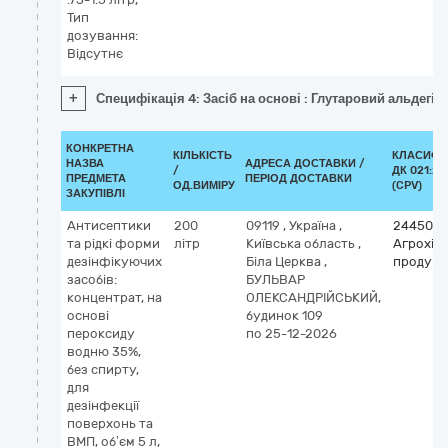
Тип
дозування:
Відсутнє
+
Специфікація 4: Засіб на основі : Глутаровий альдегід
КОНКРЕТНА
КІЛЬКІСТЬ
КЛАСИФІ
НАЗВА
АДРЕСА ДОСТАВКИ /
/
ДК 021:20
ПРЕДМЕТА
ПЕРІОД ДОСТАВКИ
ОД.ВИМІРУ
(CPV)
ЗАКУПІВЛІ
Антисептики
200
09119
,
Україна
,
2445000
та рідкі форми
літр
Київська область
,
Агрохімі
дезінфікуючих
Біла Церква
,
продукц
засобів:
БУЛЬВАР
концентрат, на
ОЛЕКСАНДРІЙСЬКИЙ,
основі
будинок 109
пероксиду
по 25-12-2026
водню 35%,
без спирту,
для
дезінфекції
поверхонь та
ВМП, об’єм 5 л,