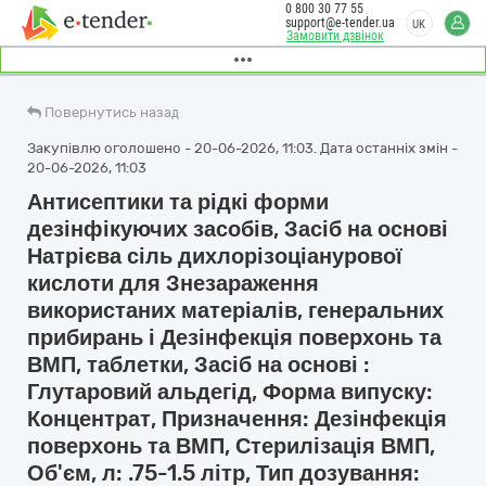
0 800 30 77 55
support@e-tender.ua
UK
Замовити дзвінок
Повернутись назад
Закупівлю оголошено - 20-06-2026, 11:03. Дата останніх змін -
20-06-2026, 11:03
Антисептики та рідкі форми
дезінфікуючих засобів, Засіб на основі
Натрієва сіль дихлорізоціанурової
кислоти для Знезараження
використаних матеріалів, генеральних
прибирань і Дезінфекція поверхонь та
ВМП, таблетки, Засіб на основі :
Глутаровий альдегід, Форма випуску:
Концентрат, Призначення: Дезінфекція
поверхонь та ВМП, Стерилізація ВМП,
Об'єм, л: .75-1.5 літр, Тип дозування: