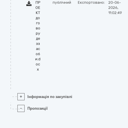
ПР
публічний
Експортовано:
20-06-
ОЕ
2026,
КТ
11:02:49
до
го
во
ру
де
зз
ас
об
и.d
oc
x
+
Інформація по закупівлі
-
Пропозиції