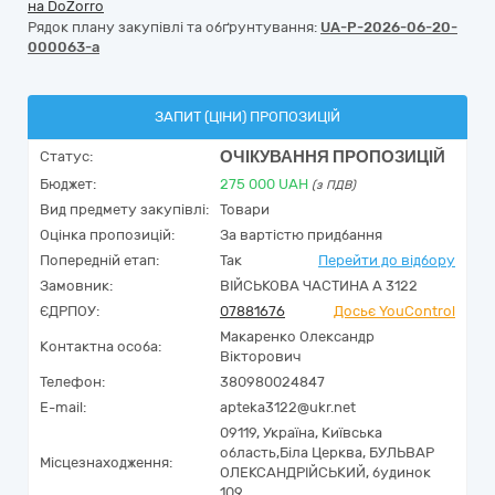
на DoZorro
Рядок плану закупівлі та обґрунтування:
UA-P-2026-06-20-
000063-a
ЗАПИТ (ЦІНИ) ПРОПОЗИЦІЙ
ОЧІКУВАННЯ ПРОПОЗИЦІЙ
Статус:
Бюджет:
275 000
UAH
(з ПДВ)
Вид предмету закупівлі:
Товари
Оцінка пропозицій:
За вартістю придбання
Попередній етап:
Так
Перейти до відбору
Замовник:
ВІЙСЬКОВА ЧАСТИНА А 3122
ЄДРПОУ:
07881676
Досьє YouControl
Макаренко Олександр
Контактна особа:
Вікторович
Телефон:
380980024847
E-mail:
apteka3122@ukr.net
09119,
Україна
,
Київська
область,
Біла Церква,
БУЛЬВАР
Місцезнаходження:
ОЛЕКСАНДРІЙСЬКИЙ, будинок
109