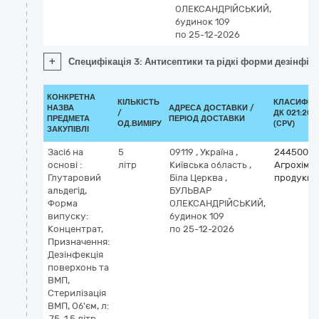
ОЛЕКСАНДРІЙСЬКИЙ,
будинок 109
по 25-12-2026
+
Специфікація 3: Антисептики та рідкі форми дезінфік
КОНКРЕТНА
КІЛЬКІСТЬ
КЛАСИФІК
НАЗВА
АДРЕСА ДОСТАВКИ /
/
ДК 021:201
ПРЕДМЕТА
ПЕРІОД ДОСТАВКИ
ОД.ВИМІРУ
(CPV)
ЗАКУПІВЛІ
Засіб на
5
09119
,
Україна
,
24450000
основі :
літр
Київська область
,
Агрохіміч
Глутаровий
Біла Церква
,
продукці
альдегід,
БУЛЬВАР
Форма
ОЛЕКСАНДРІЙСЬКИЙ,
випуску:
будинок 109
Концентрат,
по 25-12-2026
Призначення:
Дезінфекція
поверхонь та
ВМП,
Стерилізація
ВМП, Об'єм, л:
.75-1.5 літр,