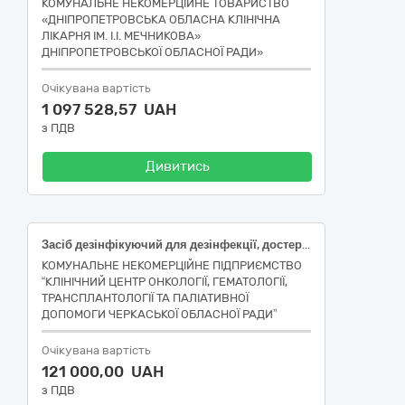
КОМУНАЛЬНЕ НЕКОМЕРЦІЙНЕ ТОВАРИСТВО
«ДНІПРОПЕТРОВСЬКА ОБЛАСНА КЛІНІЧНА
ЛІКАРНЯ ІМ. І.І. МЕЧНИКОВА»
ДНІПРОПЕТРОВСЬКОЇ ОБЛАСНОЇ РАДИ»
Очікувана вартість
1 097 528,57 UAH
з ПДВ
Дивитись
Засіб дезінфікуючий для дезінфекції, достерилізаційного очищення та стерилізації виробів медичного призначення (ДК 021:2015: 24450000-3 Агрохімічна продукція (24455000-8)), Засіб для дезінфекції, передстерилізаційного очищення, дезінфекції високого рівня медичних виробів; для дезінфекції поверхонь, в т.ч. медичної апаратури (ДК 021:2015: 24450000-3 Агрохімічна продукція (24455000-8)), Засіб для дезінфекції і передстерилізаційного очищення медичних виробів/ інструментів, медичної апаратури, дезінфекції високого рівня, стерилізації (ДК 021:2015: 24450000-3 Агрохімічна продукція (24455000-8))
КОМУНАЛЬНЕ НЕКОМЕРЦІЙНЕ ПІДПРИЄМСТВО
“КЛІНІЧНИЙ ЦЕНТР ОНКОЛОГІЇ, ГЕМАТОЛОГІЇ,
ТРАНСПЛАНТОЛОГІЇ ТА ПАЛІАТИВНОЇ
ДОПОМОГИ ЧЕРКАСЬКОЇ ОБЛАСНОЇ РАДИ”
Очікувана вартість
121 000,00 UAH
з ПДВ