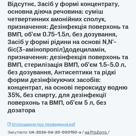
Відсутнє, Засіб у формі концентрату,
основна діюча речовина: суміш
четвертинних амонійних сполук,
призначення: Дезінфекція поверхонь та
ВМП, об'єм 0.75-1.5л, без дозування,
Засіб у формі рідини на основі N,N'-
біс(3-амінопропіл)додециламін,
призначення: дезінфекція поверхонь та
ВМП, стерилізація ВМП, об'єм 1.5-5.0 л,
без дозування, Антисептики та рідкі
форми дезінфікуючих засобів:
концентрат, на основі пероксиду водню
35%, без спирту, для дезінфекції
поверхонь та ВМП, об’єм 5 л, без
дозатора
Оголошення про проведення.pdf
Закупівля:
UA-2026-06-20-000150-a
/
на ProZorro
/