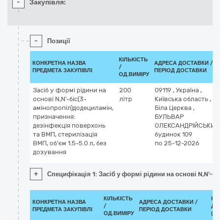
-
Закупівля:
-
Позиції
КІЛЬКІСТЬ
КОНКРЕТНА НАЗВА
АДРЕСА ДОСТАВКИ /
/
ПРЕДМЕТА ЗАКУПІВЛІ
ПЕРІОД ДОСТАВКИ
ОД.ВИМІРУ
Засіб у формі рідини на
200
09119
,
Україна
,
основі N,N'-біс(3-
літр
Київська область
,
амінопропіл)додециламін,
Біла Церква
,
призначення:
БУЛЬВАР
дезінфекція поверхонь
ОЛЕКСАНДРІЙСЬКИЙ
та ВМП, стерилізація
будинок 109
ВМП, об'єм 1.5-5.0 л, без
по 25-12-2026
дозування
+
Специфікація 1: Засіб у формі рідини на основі N,N'-
КІЛЬКІСТЬ
КЛ
КОНКРЕТНА НАЗВА
АДРЕСА ДОСТАВКИ /
/
ДК 
ПРЕДМЕТА ЗАКУПІВЛІ
ПЕРІОД ДОСТАВКИ
ОД.ВИМІРУ
(CP