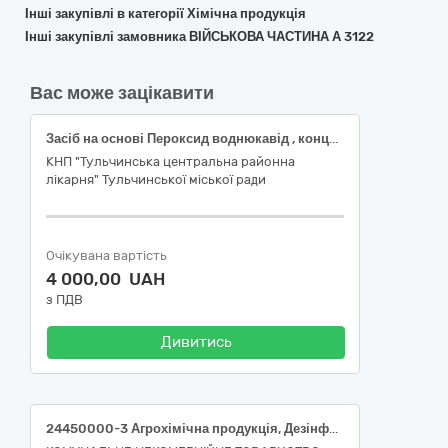
Інші закупівлі в категорії Хімічна продукція
Інші закупівлі замовника ВІЙСЬКОВА ЧАСТИНА А 3122
Вас може зацікавити
Засіб на основі Пероксид воднюкавід , концентарт, каністра ( V>1,5л)
КНП "Тульчинська центральна районна
лікарня" Тульчинської міської ради
Очікувана вартість
4 000,00 UAH
з ПДВ
Дивитись
24450000-3 Агрохімічна продукція, Дезінфекційні засоби, Засіб дезінфекційний згідно медико-технічних вимог, Засіб дезінфекційний згідно медико-технічних вимог, Засіб дезінфекційний згідно медико-технічних вимог, Засіб дезінфекційний згідно медико-технічних вимог, Засіб дезінфекційний згідно медико-технічних вимог, Засіб дезінфекційний згідно медико-технічних вимог, Засіб дезінфекційний згідно медико-технічних вимог