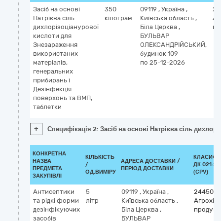
Засіб на основі
350
09119
,
Україна
,
24
Натрієва сіль
кілограм
Київська область
,
Аг
дихлорізоціанурової
Біла Церква
,
пр
кислоти для
БУЛЬВАР
Знезараження
ОЛЕКСАНДРІЙСЬКИЙ,
використаних
будинок 109
матеріалів,
по 25-12-2026
генеральних
прибирань і
Дезінфекція
поверхонь та ВМП,
таблетки
+
Специфікація 2: Засіб на основі Натрієва сіль дихло
КОНКРЕТНА
КІЛЬКІСТЬ
КЛАСИФІ
НАЗВА
АДРЕСА ДОСТАВКИ /
/
ДК 021:20
ПРЕДМЕТА
ПЕРІОД ДОСТАВКИ
ОД.ВИМІРУ
(CPV)
ЗАКУПІВЛІ
Антисептики
5
09119
,
Україна
,
2445000
та рідкі форми
літр
Київська область
,
Агрохімі
дезінфікуючих
Біла Церква
,
продукц
засобів
БУЛЬВАР