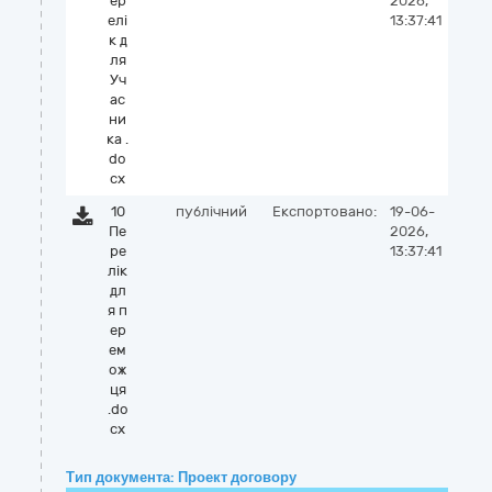
ер
2026,
елі
13:37:41
к д
ля
Уч
ас
ни
ка .
do
cx
10
публічний
Експортовано:
19-06-
Пе
2026,
ре
13:37:41
лік
дл
я п
ер
ем
ож
ця
.do
cx
Тип документа: Проект договору