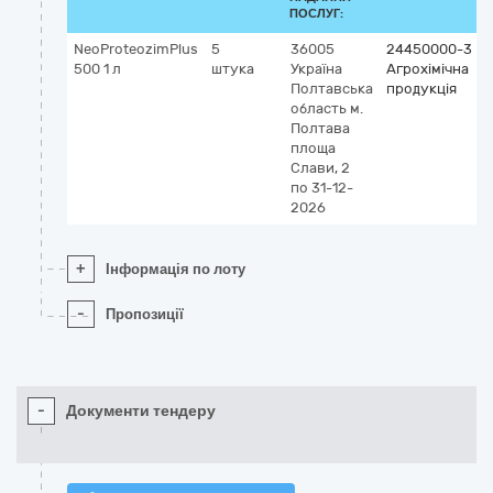
ПОСЛУГ:
NeoProteozimPlus
5
36005
24450000-3
500 1 л
штука
Україна
Агрохімічна
Полтавська
продукція
область
м.
Полтава
площа
Слави, 2
по 31-12-
2026
+
Інформація по лоту
-
Пропозиції
-
Документи тендеру