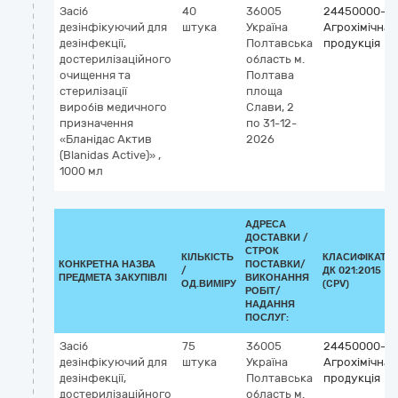
Засіб
40
36005
24450000-3
дезінфікуючий для
штука
Україна
Агрохімічна
дезінфекції,
Полтавська
продукція
достерилізаційного
область
м.
очищення та
Полтава
стерилізації
площа
виробів медичного
Слави, 2
призначення
по 31-12-
«Бланідас Актив
2026
(Blanidas Active)» ,
1000 мл
АДРЕСА
ДОСТАВКИ /
СТРОК
КІЛЬКІСТЬ
КЛАСИФІКАТО
КОНКРЕТНА НАЗВА
ПОСТАВКИ/
/
ДК 021:2015
ПРЕДМЕТА ЗАКУПІВЛІ
ВИКОНАННЯ
ОД.ВИМІРУ
(CPV)
РОБІТ/
НАДАННЯ
ПОСЛУГ:
Засіб
75
36005
24450000-3
дезінфікуючий для
штука
Україна
Агрохімічна
дезінфекції,
Полтавська
продукція
достерилізаційного
область
м.