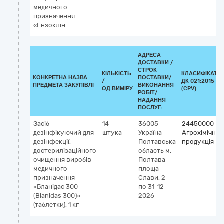
медичного
призначення
«Ензоклін
АДРЕСА
ДОСТАВКИ /
СТРОК
КІЛЬКІСТЬ
КЛАСИФІКАТО
КОНКРЕТНА НАЗВА
ПОСТАВКИ/
/
ДК 021:2015
ПРЕДМЕТА ЗАКУПІВЛІ
ВИКОНАННЯ
ОД.ВИМІРУ
(CPV)
РОБІТ/
НАДАННЯ
ПОСЛУГ:
Засіб
14
36005
24450000-3
дезінфікуючий для
штука
Україна
Агрохімічна
дезінфекції,
Полтавська
продукція
достерилізаційного
область
м.
очищення виробів
Полтава
медичного
площа
призначення
Слави, 2
«Бланідас 300
по 31-12-
(Blanidas 300)»
2026
(таблетки), 1 кг