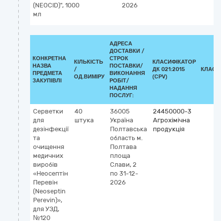
(NEOCID)", 1000
2026
мл
АДРЕСА
ДОСТАВКИ /
КОНКРЕТНА
СТРОК
КІЛЬКІСТЬ
КЛАСИФІКАТОР
НАЗВА
ПОСТАВКИ/
/
ДК 021:2015
КЛАСИ
ПРЕДМЕТА
ВИКОНАННЯ
ОД.ВИМІРУ
(CPV)
ЗАКУПІВЛІ
РОБІТ/
НАДАННЯ
ПОСЛУГ:
Серветки
40
36005
24450000-3
для
штука
Україна
Агрохімічна
дезінфекції
Полтавська
продукція
та
область
м.
очищення
Полтава
медичних
площа
виробів
Слави, 2
«Неосептін
по 31-12-
Перевін
2026
(Neoseptin
Perevin)»,
для УЗД,
№120