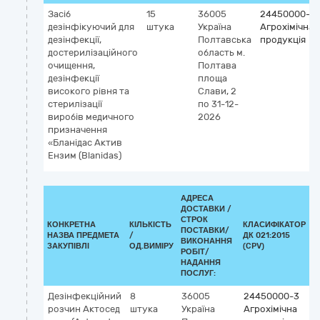
Засіб
15
36005
24450000-3
дезінфікуючий для
штука
Україна
Агрохімічна
дезінфекції,
Полтавська
продукція
достерилізаційного
область
м.
очищення,
Полтава
дезінфекції
площа
високого рівня та
Слави, 2
стерилізації
по 31-12-
виробів медичного
2026
призначення
«Бланідас Актив
Ензим (Blanidas)
АДРЕСА
ДОСТАВКИ /
СТРОК
КОНКРЕТНА
КІЛЬКІСТЬ
КЛАСИФІКАТОР
ПОСТАВКИ/
НАЗВА ПРЕДМЕТА
/
ДК 021:2015
К
ВИКОНАННЯ
ЗАКУПІВЛІ
ОД.ВИМІРУ
(CPV)
РОБІТ/
НАДАННЯ
ПОСЛУГ:
Дезінфекційний
8
36005
24450000-3
розчин Актосед
штука
Україна
Агрохімічна