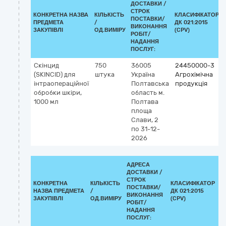
ДОСТАВКИ /
СТРОК
КОНКРЕТНА НАЗВА
КІЛЬКІСТЬ
КЛАСИФІКАТОР
ПОСТАВКИ/
ПРЕДМЕТА
/
ДК 021:2015
ВИКОНАННЯ
ЗАКУПІВЛІ
ОД.ВИМІРУ
(CPV)
РОБІТ/
НАДАННЯ
ПОСЛУГ:
Скінцид
750
36005
24450000-3
(SKINCID) для
штука
Україна
Агрохімічна
інтраопераційної
Полтавська
продукція
обробки шкіри,
область
м.
1000 мл
Полтава
площа
Слави, 2
по 31-12-
2026
АДРЕСА
ДОСТАВКИ /
СТРОК
КОНКРЕТНА
КІЛЬКІСТЬ
КЛАСИФІКАТОР
ПОСТАВКИ/
НАЗВА ПРЕДМЕТА
/
ДК 021:2015
К
ВИКОНАННЯ
ЗАКУПІВЛІ
ОД.ВИМІРУ
(CPV)
РОБІТ/
НАДАННЯ
ПОСЛУГ: