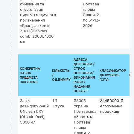
очищення та
Полтава
стерилізації
площа
виробів медичного
Слави, 2
призначення
по 31-12-
«Бланідас комбі
2026
3000 (Blanidas
combi 3000), 1000
мл
АДРЕСА
ДОСТАВКИ /
КОНКРЕТНА
СТРОК
КІЛЬКІСТЬ
КЛАСИФІКАТОР
НАЗВА
ПОСТАВКИ/
/
ДК 021:2015
КЛ
ПРЕДМЕТА
ВИКОНАННЯ
ОД.ВИМІРУ
(CPV)
ЗАКУПІВЛІ
РОБІТ/
НАДАННЯ
ПОСЛУГ:
Засіб
117
36005
24450000-3
дезінфікуючий
штука
Україна
Агрохімічна
ONclean OXY
Полтавська
продукція
(ОНклін Оксі),
область
м.
5000 мл
Полтава
площа
Слави, 2