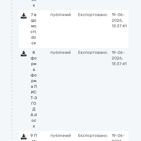
x
7 в
публічний
Експортовано:
19-06-
ідо
2026,
мо
13:37:41
сті.
do
cx
8
публічний
Експортовано:
19-06-
фо
2026,
рм
13:37:41
а
фо
рм
а Л
ИС
Т-З
ГО
Д
А.d
oc
x
9 П
публічний
Експортовано:
19-06-