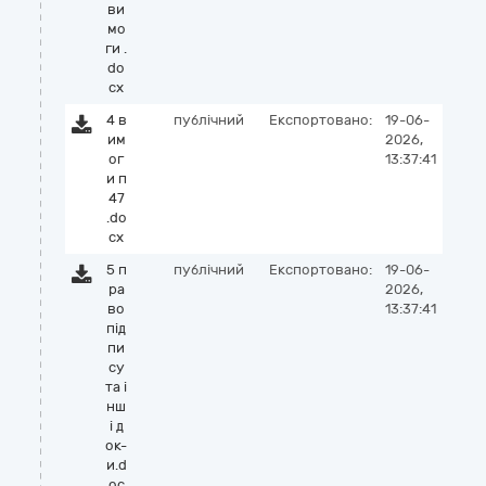
ви
мо
ги .
do
cx
4 в
публічний
Експортовано:
19-06-
им
2026,
ог
13:37:41
и п
47
.do
cx
5 п
публічний
Експортовано:
19-06-
ра
2026,
во
13:37:41
під
пи
су
та і
нш
і д
ок-
и.d
oc