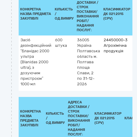
ДОСТАВКИ /
СТРОК
КОНКРЕТНА
КІЛЬКІСТЬ
КЛАСИФІКАТОР
ПОСТАВКИ/
НАЗВА ПРЕДМЕТА
/
ДК 021:2015
К
ВИКОНАННЯ
ЗАКУПІВЛІ
ОД.ВИМІРУ
(CPV)
РОБІТ/
НАДАННЯ
ПОСЛУГ:
Засіб
600
36005
24450000-3
дезінфекційний
штука
Україна
Агрохімічна
“Бланідас 2000
Полтавська
продукція
ультра
область
м.
(Blanidas 2000
Полтава
ultra), з
площа
дозуючим
Слави, 2
пристроєм”
по 31-12-
1000 мл
2026
АДРЕСА
ДОСТАВКИ /
КОНКРЕТНА
СТРОК
КІЛЬКІСТЬ
КЛАСИФІКАТОР
НАЗВА
ПОСТАВКИ/
/
ДК 021:2015
КЛАСИ
ПРЕДМЕТА
ВИКОНАННЯ
ОД.ВИМІРУ
(CPV)
ЗАКУПІВЛІ
РОБІТ/
НАДАННЯ
ПОСЛУГ: