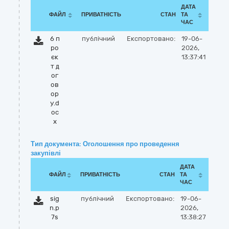
ДАТА
ФАЙЛ
ПРИВАТНІСТЬ
СТАН
ТА
ЧАС
6 п
публічний
Експортовано:
19-06-
ро
2026,
єк
13:37:41
т д
ог
ов
ор
у.d
oc
x
Тип документа: Оголошення про проведення
закупівлі
ДАТА
ФАЙЛ
ПРИВАТНІСТЬ
СТАН
ТА
ЧАС
sig
публічний
Експортовано:
19-06-
n.p
2026,
7s
13:38:27