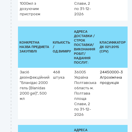
1000мл з
Слави, 2
дозуючим
по 31-12-
пристроєм
2026
АДРЕСА
ДОСТАВКИ /
СТРОК
КОНКРЕТНА
КІЛЬКІСТЬ
КЛАСИФІКАТОР
ПОСТАВКИ/
НАЗВА ПРЕДМЕТА
/
ДК 021:2015
К
ВИКОНАННЯ
ЗАКУПІВЛІ
ОД.ВИМІРУ
(CPV)
РОБІТ/
НАДАННЯ
ПОСЛУГ:
Засіб
468
36005
24450000-3
дезінфекційний
штука
Україна
Агрохімічна
"Бланідас 2000
Полтавська
продукція
гель (Blanidas
область
м.
2000 gel)", 500
Полтава
мл
площа
Слави, 2
по 31-12-
2026
АДРЕСА