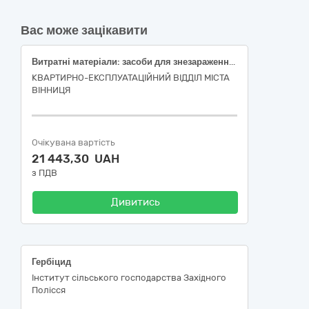
Вас може зацікавити
Витратні матеріали: засоби для знезараження, дезинфекції, дезбактеріостатичності, очищення питних, технічних вод, інших рідин, розчинів та речовин в асортименті.
КВАРТИРНО-ЕКСПЛУАТАЦІЙНИЙ ВІДДІЛ МІСТА
ВІННИЦЯ
Очікувана вартість
21 443,30 UAH
з ПДВ
Дивитись
Гербіцид
Інститут сільського господарства Західного
Полісся