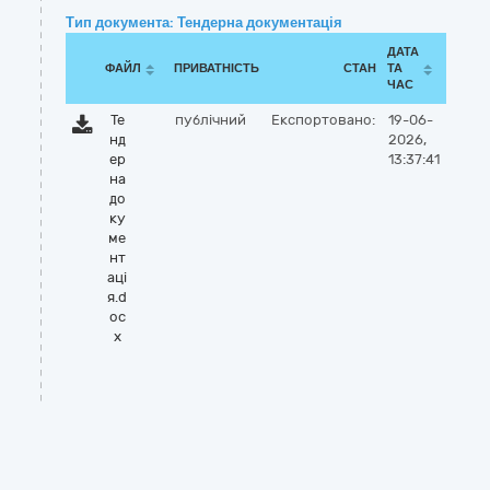
Тип документа: Тендерна документація
ДАТА
ФАЙЛ
ПРИВАТНІСТЬ
СТАН
ТА
ЧАС
Те
публічний
Експортовано:
19-06-
нд
2026,
ер
13:37:41
на
до
ку
ме
нт
аці
я.d
oc
x