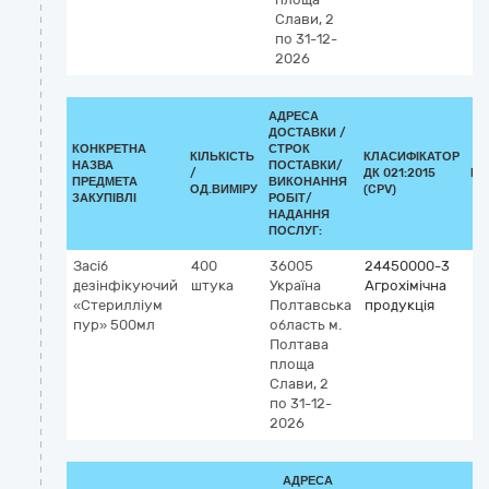
Слави, 2
по 31-12-
2026
АДРЕСА
ДОСТАВКИ /
КОНКРЕТНА
СТРОК
КІЛЬКІСТЬ
КЛАСИФІКАТОР
НАЗВА
ПОСТАВКИ/
/
ДК 021:2015
КЛ
ПРЕДМЕТА
ВИКОНАННЯ
ОД.ВИМІРУ
(CPV)
ЗАКУПІВЛІ
РОБІТ/
НАДАННЯ
ПОСЛУГ:
Засіб
400
36005
24450000-3
дезінфікуючий
штука
Україна
Агрохімічна
«Стерилліум
Полтавська
продукція
пур» 500мл
область
м.
Полтава
площа
Слави, 2
по 31-12-
2026
АДРЕСА