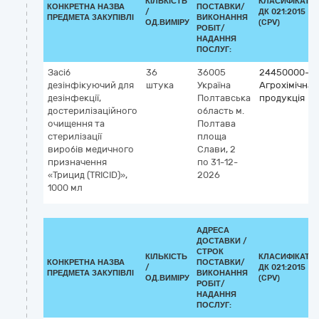
КІЛЬКІСТЬ
КЛАСИФІКАТО
КОНКРЕТНА НАЗВА
ПОСТАВКИ/
/
ДК 021:2015
ПРЕДМЕТА ЗАКУПІВЛІ
ВИКОНАННЯ
ОД.ВИМІРУ
(CPV)
РОБІТ/
НАДАННЯ
ПОСЛУГ:
Засіб
36
36005
24450000-3
дезінфікуючий для
штука
Україна
Агрохімічна
дезінфекції,
Полтавська
продукція
достерилізаційного
область
м.
очищення та
Полтава
стерилізації
площа
виробів медичного
Слави, 2
призначення
по 31-12-
«Трицид (TRICID)»,
2026
1000 мл
АДРЕСА
ДОСТАВКИ /
СТРОК
КІЛЬКІСТЬ
КЛАСИФІКАТО
КОНКРЕТНА НАЗВА
ПОСТАВКИ/
/
ДК 021:2015
ПРЕДМЕТА ЗАКУПІВЛІ
ВИКОНАННЯ
ОД.ВИМІРУ
(CPV)
РОБІТ/
НАДАННЯ
ПОСЛУГ: