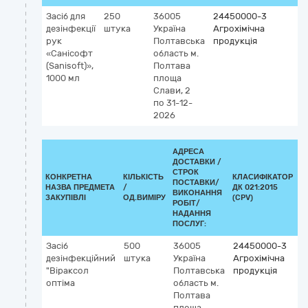
Засіб для
250
36005
24450000-3
дезінфекції
штука
Україна
Агрохімічна
рук
Полтавська
продукція
«Санісофт
область
м.
(Sanisoft)»,
Полтава
1000 мл
площа
Слави, 2
по 31-12-
2026
АДРЕСА
ДОСТАВКИ /
СТРОК
КОНКРЕТНА
КІЛЬКІСТЬ
КЛАСИФІКАТОР
ПОСТАВКИ/
НАЗВА ПРЕДМЕТА
/
ДК 021:2015
К
ВИКОНАННЯ
ЗАКУПІВЛІ
ОД.ВИМІРУ
(CPV)
РОБІТ/
НАДАННЯ
ПОСЛУГ:
Засіб
500
36005
24450000-3
дезінфекційний
штука
Україна
Агрохімічна
"Віраксол
Полтавська
продукція
оптіма
область
м.
Полтава
площа