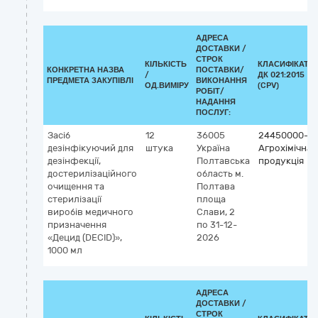
АДРЕСА
ДОСТАВКИ /
СТРОК
КІЛЬКІСТЬ
КЛАСИФІКАТО
КОНКРЕТНА НАЗВА
ПОСТАВКИ/
/
ДК 021:2015
ПРЕДМЕТА ЗАКУПІВЛІ
ВИКОНАННЯ
ОД.ВИМІРУ
(CPV)
РОБІТ/
НАДАННЯ
ПОСЛУГ:
Засіб
12
36005
24450000-3
дезінфікуючий для
штука
Україна
Агрохімічна
дезінфекції,
Полтавська
продукція
достерилізаційного
область
м.
очищення та
Полтава
стерилізації
площа
виробів медичного
Слави, 2
призначення
по 31-12-
«Децид (DECID)»,
2026
1000 мл
АДРЕСА
ДОСТАВКИ /
СТРОК