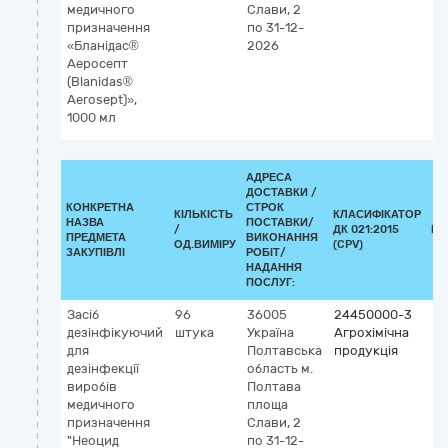
медичного
Слави, 2
призначення
по 31-12-
«Бланідас®
2026
Аеросепт
(Blanidas®
Aerosept)»,
1000 мл
АДРЕСА
ДОСТАВКИ /
КОНКРЕТНА
СТРОК
КІЛЬКІСТЬ
КЛАСИФІКАТОР
НАЗВА
ПОСТАВКИ/
/
ДК 021:2015
КЛ
ПРЕДМЕТА
ВИКОНАННЯ
ОД.ВИМІРУ
(CPV)
ЗАКУПІВЛІ
РОБІТ/
НАДАННЯ
ПОСЛУГ:
Засіб
96
36005
24450000-3
дезінфікуючий
штука
Україна
Агрохімічна
для
Полтавська
продукція
дезінфекції
область
м.
виробів
Полтава
медичного
площа
призначення
Слави, 2
"Неоцид
по 31-12-