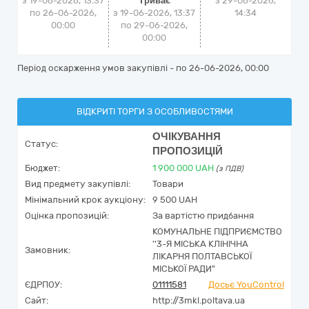
з 19-06-2026, 13:37
Триває
з
29-06-2026,
по 26-06-2026,
з 19-06-2026, 13:37
14:34
00:00
по 29-06-2026,
00:00
Період оскарження умов закупівлі - по
26-06-2026, 00:00
ВІДКРИТІ ТОРГИ З ОСОБЛИВОСТЯМИ
ОЧІКУВАННЯ
Статус:
ПРОПОЗИЦІЙ
Бюджет:
1 900 000
UAH
(з ПДВ)
Вид предмету закупівлі:
Товари
Мінімальний крок аукціону:
9 500 UAH
Оцінка пропозицій:
За вартістю придбання
КОМУНАЛЬНЕ ПІДПРИЄМСТВО
''3-Я МІСЬКА КЛІНІЧНА
Замовник:
ЛІКАРНЯ ПОЛТАВСЬКОЇ
МІСЬКОЇ РАДИ"
ЄДРПОУ:
01111581
Досьє YouControl
Сайт:
http://3mkl.poltava.ua