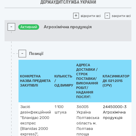
ДЕРЖАУДИТСЛУЖБА УКРАЇНИ
+
-
відкрити всі
закрити всі
-
Агрохімічна продукція
Активний
-
Позиції
АДРЕСА
ДОСТАВКИ /
СТРОК
КОНКРЕТНА
КІЛЬКІСТЬ
КЛАСИФІКАТОР
ПОСТАВКИ/
НАЗВА ПРЕДМЕТА
/
ДК 021:2015
К
ВИКОНАННЯ
ЗАКУПІВЛІ
ОД.ВИМІРУ
(CPV)
РОБІТ/
НАДАННЯ
ПОСЛУГ:
Засіб
1 100
36005
24450000-3
дезінфекційний
штука
Україна
Агрохімічна
"Бланідас 2000
Полтавська
продукція
експрес
область
м.
(Blanidas 2000
Полтава
express)",
площа