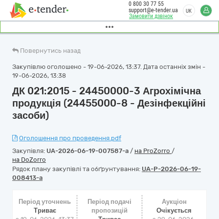
0 800 30 77 55
support@e-tender.ua
UK
Замовити дзвінок
Повернутись назад
Закупівлю оголошено - 19-06-2026, 13:37. Дата останніх змін -
19-06-2026, 13:38
ДК 021:2015 - 24450000-3 Агрохімічна
продукція (24455000-8 - Дезінфекційні
засоби)
Оголошення про проведення.pdf
Закупівля:
UA-2026-06-19-007587-a
/
на ProZorro
/
на DoZorro
Рядок плану закупівлі та обґрунтування:
UA-P-2026-06-19-
008413-a
Період уточнень
Період подачі
Аукціон
Триває
пропозицій
Очікується