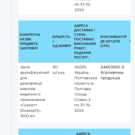
по 31-12-
2026
АДРЕСА
ДОСТАВКИ /
КОНКРЕТНА
СТРОК
КІЛЬКІСТЬ
КЛАСИФІКАТОР
НАЗВА
ПОСТАВКИ/
/
ДК 021:2015
КЛ
ПРЕДМЕТА
ВИКОНАННЯ
ОД.ВИМІРУ
(CPV)
ЗАКУПІВЛІ
РОБІТ/
НАДАННЯ
ПОСЛУГ:
Засіб
80
36005
24450000-3
дезінфікуючий
штука
Україна
Агрохімічна
для
Полтавська
продукція
дезінфекції
область
м.
виробів
Полтава
медичного
площа
призначення
Слави, 2
«Гуасепт
по 31-12-
(Guasept)»,
2026
1000 мл
АДРЕСА