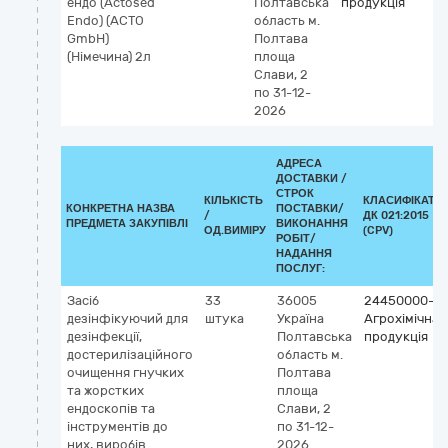
ендо (Actosed
Полтавська
продукція
Endo) (ACTO
область
м.
GmbH)
Полтава
(Німечина) 2л
площа
Слави, 2
по 31-12-
2026
АДРЕСА
ДОСТАВКИ /
СТРОК
КІЛЬКІСТЬ
КЛАСИФІКАТО
КОНКРЕТНА НАЗВА
ПОСТАВКИ/
/
ДК 021:2015
ПРЕДМЕТА ЗАКУПІВЛІ
ВИКОНАННЯ
ОД.ВИМІРУ
(CPV)
РОБІТ/
НАДАННЯ
ПОСЛУГ:
Засіб
33
36005
24450000-3
дезінфікуючий для
штука
Україна
Агрохімічна
дезінфекції,
Полтавська
продукція
достерилізаційного
область
м.
очищення гнучких
Полтава
та жорстких
площа
ендоскопів та
Слави, 2
інструментів до
по 31-12-
них, виробів
2026