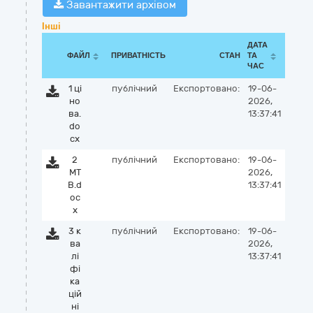
Завантажити архівом
Інші
ДАТА
ФАЙЛ
ПРИВАТНІСТЬ
СТАН
ТА
ЧАС
1 ці
публічний
Експортовано:
19-06-
но
2026,
ва.
13:37:41
do
cx
2
публічний
Експортовано:
19-06-
МТ
2026,
В.d
13:37:41
oc
x
3 к
публічний
Експортовано:
19-06-
ва
2026,
лі
13:37:41
фі
ка
цій
ні