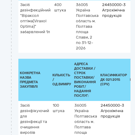
Засіб
400
36005
24450000-3
дезінфекційний
штука
Україна
Агрохімічна
"Віраксол
Полтавська
продукція
оптіма(Viraxol
область
м.
Optima)"
Полтава
забарвлений 1л
площа
Слави, 2
по 31-12-
2026
АДРЕСА
ДОСТАВКИ /
КОНКРЕТНА
СТРОК
КІЛЬКІСТЬ
КЛАСИФІКАТОР
НАЗВА
ПОСТАВКИ/
/
ДК 021:2015
КЛ
ПРЕДМЕТА
ВИКОНАННЯ
ОД.ВИМІРУ
(CPV)
ЗАКУПІВЛІ
РОБІТ/
НАДАННЯ
ПОСЛУГ:
Засіб
100
36005
24450000-3
дезінфікуючий
штука
Україна
Агрохімічна
для
Полтавська
продукція
дезінфекції та
область
м.
очищення
Полтава
виробів
площа