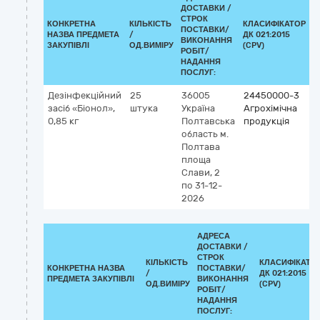
ДОСТАВКИ /
СТРОК
КОНКРЕТНА
КІЛЬКІСТЬ
КЛАСИФІКАТОР
ПОСТАВКИ/
НАЗВА ПРЕДМЕТА
/
ДК 021:2015
К
ВИКОНАННЯ
ЗАКУПІВЛІ
ОД.ВИМІРУ
(CPV)
РОБІТ/
НАДАННЯ
ПОСЛУГ:
Дезінфекційний
25
36005
24450000-3
засіб «Біонол»,
штука
Україна
Агрохімічна
0,85 кг
Полтавська
продукція
область
м.
Полтава
площа
Слави, 2
по 31-12-
2026
АДРЕСА
ДОСТАВКИ /
СТРОК
КІЛЬКІСТЬ
КЛАСИФІКАТО
КОНКРЕТНА НАЗВА
ПОСТАВКИ/
/
ДК 021:2015
ПРЕДМЕТА ЗАКУПІВЛІ
ВИКОНАННЯ
ОД.ВИМІРУ
(CPV)
РОБІТ/
НАДАННЯ
ПОСЛУГ: