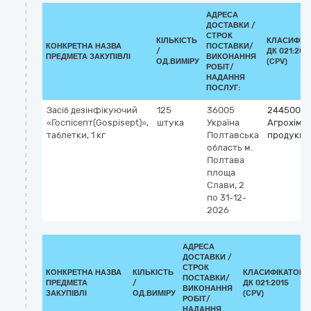
АДРЕСА
ДОСТАВКИ /
СТРОК
КІЛЬКІСТЬ
КЛАСИФІК
КОНКРЕТНА НАЗВА
ПОСТАВКИ/
/
ДК 021:201
ПРЕДМЕТА ЗАКУПІВЛІ
ВИКОНАННЯ
ОД.ВИМІРУ
(CPV)
РОБІТ/
НАДАННЯ
ПОСЛУГ:
Засіб дезінфікуючий
125
36005
24450000
«Госпісепт(Gospisept)»,
штука
Україна
Агрохіміч
таблетки, 1 кг
Полтавська
продукці
область
м.
Полтава
площа
Слави, 2
по 31-12-
2026
АДРЕСА
ДОСТАВКИ /
СТРОК
КОНКРЕТНА НАЗВА
КІЛЬКІСТЬ
КЛАСИФІКАТОР
ПОСТАВКИ/
ПРЕДМЕТА
/
ДК 021:2015
ВИКОНАННЯ
ЗАКУПІВЛІ
ОД.ВИМІРУ
(CPV)
РОБІТ/
НАДАННЯ