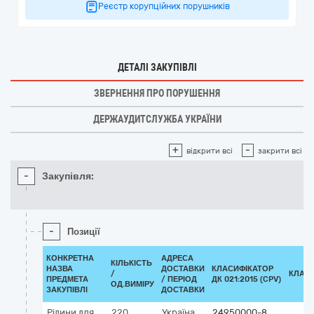
Реєстр корупційних порушників
ДЕТАЛІ ЗАКУПІВЛІ
ЗВЕРНЕННЯ ПРО ПОРУШЕННЯ
ДЕРЖАУДИТСЛУЖБА УКРАЇНИ
+
-
відкрити всі
закрити всі
-
Закупівля:
-
Позиції
КОНКРЕТНА
АДРЕСА
КІЛЬКІСТЬ
НАЗВА
ДОСТАВКИ
КЛАСИФІКАТОР
/
КЛАС
ПРЕДМЕТА
/ ПЕРІОД
ДК 021:2015 (CPV)
ОД.ВИМІРУ
ЗАКУПІВЛІ
ДОСТАВКИ
Рідини для
220
Україна
24950000-8