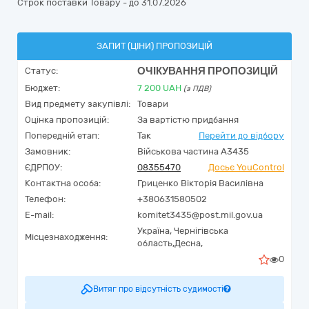
Строк поставки Товару - до 31.07.2026
ЗАПИТ (ЦІНИ) ПРОПОЗИЦІЙ
ОЧІКУВАННЯ ПРОПОЗИЦІЙ
Статус:
Бюджет:
7 200
UAH
(з ПДВ)
Вид предмету закупівлі:
Товари
Оцінка пропозицій:
За вартістю придбання
Попередній етап:
Так
Перейти до відбору
Замовник:
Військова частина А3435
ЄДРПОУ:
08355470
Досьє YouControl
Контактна особа:
Гриценко Вікторія Василівна
Телефон:
+380631580502
E-mail:
komitet3435@post.mil.gov.ua
Україна
,
Чернігівська
Місцезнаходження:
область,
Десна,
0
Витяг про відсутність судимості