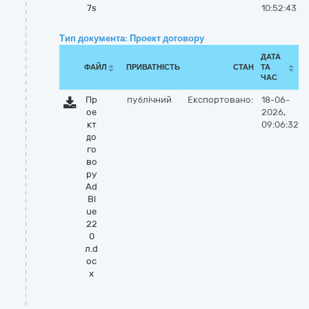
7s
10:52:43
Тип документа: Проект договору
ДАТА
ФАЙЛ
ПРИВАТНІСТЬ
СТАН
ТА
ЧАС
Пр
публічний
Експортовано:
18-06-
ое
2026,
кт
09:06:32
до
го
во
ру
Ad
Bl
ue
22
0
л.d
oc
x