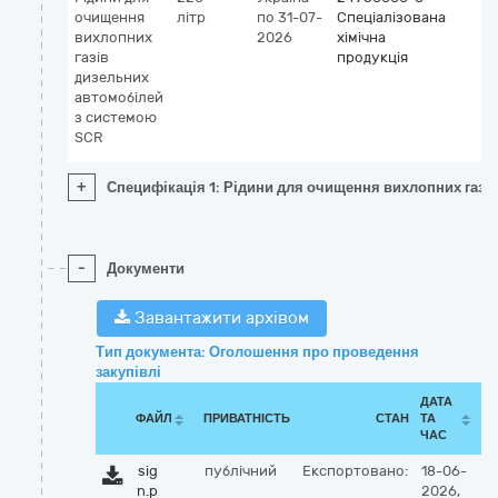
очищення
літр
по 31-07-
Спеціалізована
вихлопних
2026
хімічна
газів
продукція
дизельних
автомобілей
з системою
SCR
+
Специфікація 1: Рідини для очищення вихлопних газі
-
Документи
Завантажити архівом
Тип документа: Оголошення про проведення
закупівлі
ДАТА
ФАЙЛ
ПРИВАТНІСТЬ
СТАН
ТА
ЧАС
sig
публічний
Експортовано:
18-06-
n.p
2026,