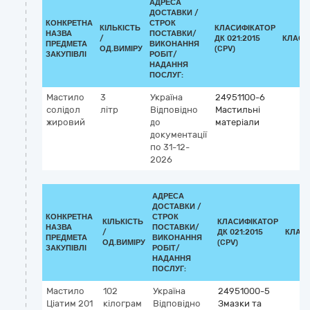
АДРЕСА
ДОСТАВКИ /
КОНКРЕТНА
СТРОК
КІЛЬКІСТЬ
КЛАСИФІКАТОР
НАЗВА
ПОСТАВКИ/
/
ДК 021:2015
КЛАСИ
ПРЕДМЕТА
ВИКОНАННЯ
ОД.ВИМІРУ
(CPV)
ЗАКУПІВЛІ
РОБІТ/
НАДАННЯ
ПОСЛУГ:
Мастило
3
Україна
24951100-6
солідол
літр
Відповідно
Мастильні
жировий
до
матеріали
документації
по 31-12-
2026
АДРЕСА
ДОСТАВКИ /
КОНКРЕТНА
СТРОК
КІЛЬКІСТЬ
КЛАСИФІКАТОР
НАЗВА
ПОСТАВКИ/
/
ДК 021:2015
КЛАС
ПРЕДМЕТА
ВИКОНАННЯ
ОД.ВИМІРУ
(CPV)
ЗАКУПІВЛІ
РОБІТ/
НАДАННЯ
ПОСЛУГ:
Мастило
102
Україна
24951000-5
Ціатим 201
кілограм
Відповідно
Змазки та