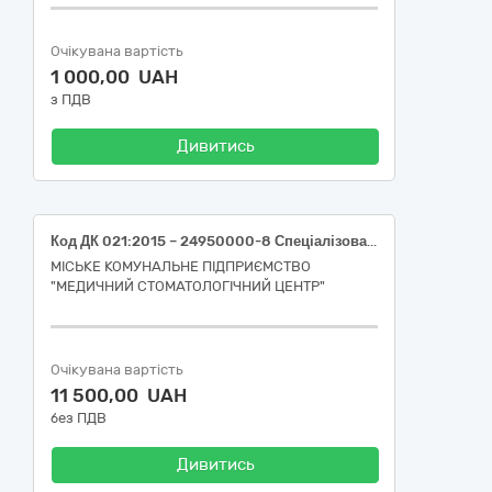
Очікувана вартість
1 000,00 UAH
з ПДВ
Дивитись
Код ДК 021:2015 – 24950000-8 Спеціалізована хімічна продукція (Восковий дріт, 3.5 мм зелений, твердий 250г; Восковий дріт, 4.0 мм зелений, твердий 250г)
МІСЬКЕ КОМУНАЛЬНЕ ПІДПРИЄМСТВО
"МЕДИЧНИЙ СТОМАТОЛОГІЧНИЙ ЦЕНТР"
Очікувана вартість
11 500,00 UAH
без ПДВ
Дивитись