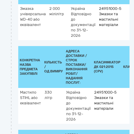
Змазка
2 000
Україна
24951000-5
універсальна
мілілітр
Відповідно
Змазки та
WD-40 або
до
мастильні
еквівалент
документації
матеріали
по 31-12-
2026
АДРЕСА
ДОСТАВКИ /
КОНКРЕТНА
СТРОК
КІЛЬКІСТЬ
КЛАСИФІКАТОР
НАЗВА
ПОСТАВКИ/
/
ДК 021:2015
КЛАС
ПРЕДМЕТА
ВИКОНАННЯ
ОД.ВИМІРУ
(CPV)
ЗАКУПІВЛІ
РОБІТ/
НАДАННЯ
ПОСЛУГ:
Мастило
330
Україна
24951000-5
STIHL або
літр
Відповідно
Змазки та
еквівалент
до
мастильні
документації
матеріали
по 31-12-
2026