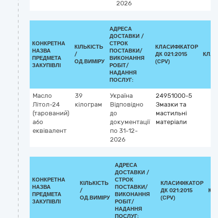
2026
АДРЕСА
ДОСТАВКИ /
КОНКРЕТНА
СТРОК
КІЛЬКІСТЬ
КЛАСИФІКАТОР
НАЗВА
ПОСТАВКИ/
/
ДК 021:2015
КЛАС
ПРЕДМЕТА
ВИКОНАННЯ
ОД.ВИМІРУ
(CPV)
ЗАКУПІВЛІ
РОБІТ/
НАДАННЯ
ПОСЛУГ:
Масло
39
Україна
24951000-5
Літол-24
кілограм
Відповідно
Змазки та
(тарований)
до
мастильні
або
документації
матеріали
еквівалент
по 31-12-
2026
АДРЕСА
ДОСТАВКИ /
КОНКРЕТНА
СТРОК
КІЛЬКІСТЬ
КЛАСИФІКАТОР
НАЗВА
ПОСТАВКИ/
/
ДК 021:2015
КЛ
ПРЕДМЕТА
ВИКОНАННЯ
ОД.ВИМІРУ
(CPV)
ЗАКУПІВЛІ
РОБІТ/
НАДАННЯ
ПОСЛУГ: