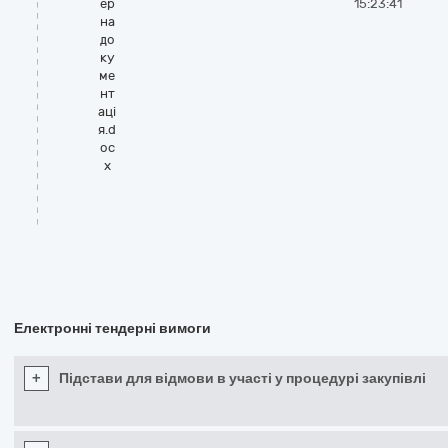
ер
15:23:41
на
до
ку
ме
нт
аці
я.d
oc
x
Електронні тендерні вимоги
+
Підстави для відмови в участі у процедурі закупівлі