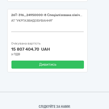
26Т-316_24950000-8 Спеціалізована хімічна продукція (Кольматант горіховий): (Лот №1 24950000-8 Спеціалізована хімічна продукція (Кольматант горіховий); Лот №2 24950000-8 Спеціалізована хімічна продукція (Кольматант горіховий))
АТ "УКРГАЗВИДОБУВАННЯ"
Очікувана вартість
15 807 404,70 UAH
з ПДВ
Дивитись
СЛІДКУЙТЕ ЗА НАМИ: