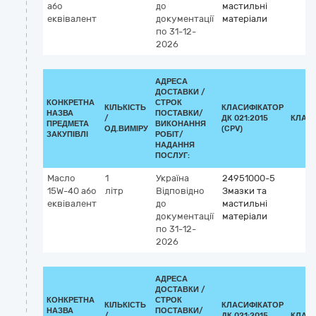
або
до
мастильні
еквівалент
документації
матеріали
по 31-12-
2026
АДРЕСА
ДОСТАВКИ /
КОНКРЕТНА
СТРОК
КІЛЬКІСТЬ
КЛАСИФІКАТОР
НАЗВА
ПОСТАВКИ/
/
ДК 021:2015
КЛАС
ПРЕДМЕТА
ВИКОНАННЯ
ОД.ВИМІРУ
(CPV)
ЗАКУПІВЛІ
РОБІТ/
НАДАННЯ
ПОСЛУГ:
Масло
1
Україна
24951000-5
15W-40 або
літр
Відповідно
Змазки та
еквівалент
до
мастильні
документації
матеріали
по 31-12-
2026
АДРЕСА
ДОСТАВКИ /
КОНКРЕТНА
СТРОК
КІЛЬКІСТЬ
КЛАСИФІКАТОР
НАЗВА
ПОСТАВКИ/
/
ДК 021:2015
КЛАС