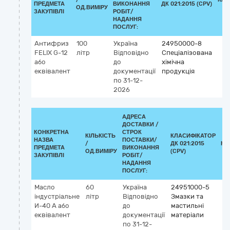
ПРЕДМЕТА
ВИКОНАННЯ
ДК 021:2015 (CPV)
ОД.ВИМІРУ
ЗАКУПІВЛІ
РОБІТ/
НАДАННЯ
ПОСЛУГ:
Антифриз
100
Україна
24950000-8
FELIX G-12
літр
Відповідно
Спеціалізована
або
до
хімічна
еквівалент
документації
продукція
по 31-12-
2026
АДРЕСА
ДОСТАВКИ /
КОНКРЕТНА
СТРОК
КІЛЬКІСТЬ
КЛАСИФІКАТОР
НАЗВА
ПОСТАВКИ/
/
ДК 021:2015
КЛ
ПРЕДМЕТА
ВИКОНАННЯ
ОД.ВИМІРУ
(CPV)
ЗАКУПІВЛІ
РОБІТ/
НАДАННЯ
ПОСЛУГ:
Масло
60
Україна
24951000-5
індустріальне
літр
Відповідно
Змазки та
И-40 А або
до
мастильні
еквівалент
документації
матеріали
по 31-12-