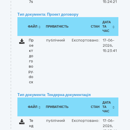
7s
15:24:21
Тип документа: Проект договору
ДАТА
ФАЙЛ
ПРИВАТНІСТЬ
СТАН
ТА
ЧАС
Пр
публічний
Експортовано:
17-06-
ое
2026,
кт
15:23:41
до
го
во
ру.
do
cx
Тип документа: Тендерна документація
ДАТА
ФАЙЛ
ПРИВАТНІСТЬ
СТАН
ТА
ЧАС
Те
публічний
Експортовано:
17-06-
нд
2026,