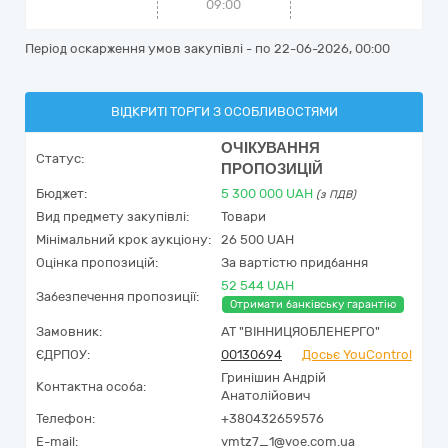
09:00
Період оскарження умов закупівлі - по
22-06-2026, 00:00
ВІДКРИТІ ТОРГИ З ОСОБЛИВОСТЯМИ
ОЧІКУВАННЯ
Статус:
ПРОПОЗИЦІЙ
Бюджет:
5 300 000
UAH
(з ПДВ)
Вид предмету закупівлі:
Товари
Мінімальний крок аукціону:
26 500 UAH
Оцінка пропозицій:
За вартістю придбання
52 544 UAH
Забезпечення пропозиції:
Отримати банківську гарантію
Замовник:
АТ "ВІННИЦЯОБЛЕНЕРГО"
ЄДРПОУ:
00130694
Досьє YouControl
Гринішин Андрій
Контактна особа:
Анатолійович
Телефон:
+380432659576
E-mail:
vmtz7_1@voe.com.ua