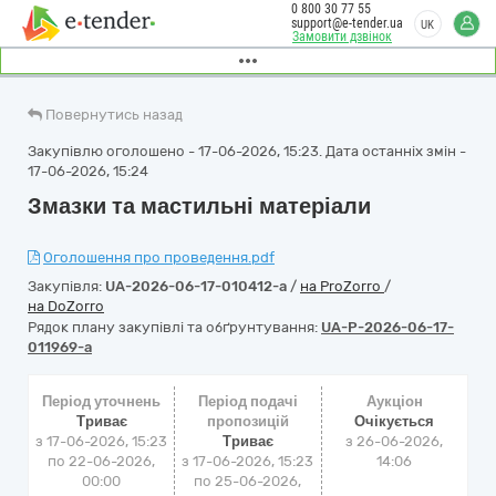
0 800 30 77 55
support@e-tender.ua
UK
Замовити дзвінок
Повернутись назад
Закупівлю оголошено - 17-06-2026, 15:23. Дата останніх змін -
17-06-2026, 15:24
Змазки та мастильні матеріали
Оголошення про проведення.pdf
Закупівля:
UA-2026-06-17-010412-a
/
на ProZorro
/
на DoZorro
Рядок плану закупівлі та обґрунтування:
UA-P-2026-06-17-
011969-a
Період уточнень
Період подачі
Аукціон
Триває
пропозицій
Очікується
з 17-06-2026, 15:23
Триває
з
26-06-2026,
по 22-06-2026,
з 17-06-2026, 15:23
14:06
00:00
по 25-06-2026,