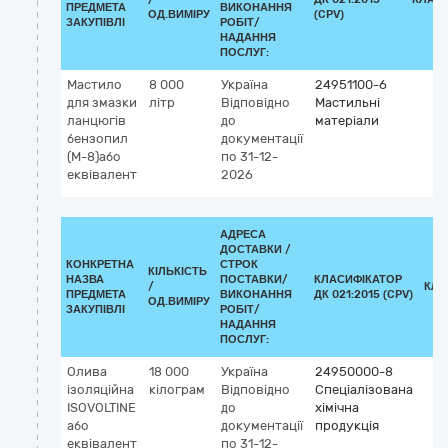
ПРЕДМЕТА
ВИКОНАННЯ
ОД.ВИМІРУ
(CPV)
ЗАКУПІВЛІ
РОБІТ/
НАДАННЯ
ПОСЛУГ:
Мастило
8 000
Україна
24951100-6
для змазки
літр
Відповідно
Мастильні
ланцюгів
до
матеріали
бензопил
документації
(М-8)або
по 31-12-
еквівалент
2026
АДРЕСА
ДОСТАВКИ /
КОНКРЕТНА
СТРОК
КІЛЬКІСТЬ
НАЗВА
ПОСТАВКИ/
КЛАСИФІКАТОР
/
КЛА
ПРЕДМЕТА
ВИКОНАННЯ
ДК 021:2015 (CPV)
ОД.ВИМІРУ
ЗАКУПІВЛІ
РОБІТ/
НАДАННЯ
ПОСЛУГ:
Олива
18 000
Україна
24950000-8
ізоляційна
кілограм
Відповідно
Спеціалізована
ISOVOLTINE
до
хімічна
або
документації
продукція
еквівалент
по 31-12-