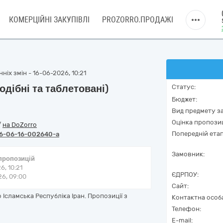
КОМЕРЦІЙНІ ЗАКУПІВЛІ
PROZORRO.ПРОДАЖІ
ніх змін - 16-06-2026, 10:21
дібні та таблетовані)
Статус:
Бюджет:
Вид предмету за
Оцінка пропозиц
/
на DoZorro
Попередній етап
6-06-16-002640-a
Замовник:
 пропозицій
6, 10:21
ЄДРПОУ:
6, 09:00
Сайт:
Ісламська Республіка Іран. Пропозиції з
Контактна особ
Телефон:
E-mail: