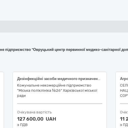
йне підприємство "Овруцький центр первинної медико-санітарної до
Дезінфекційні засоби медичного призначення, згідно коду Єдиного закупівельного словника ДК 021:2015 24450000-3 Агрохімічна продукція (24455000-8 Дезінфекційні засоби), (Код за НК 024:2023 47631 Засіб дезінфікувальний для медичних виробів)
Агро
Комунальне некомерційне підприємство
СЕЛ
"Міська поліклініка №26" Харківської міської
НАЦ
ради
СОР
Очікувана вартість
Очік
127 600,00 UAH
11
з ПДВ
з П