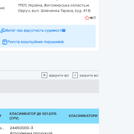
11101,
Україна
,
Житомирська область,
м.
ня:
Овруч,
вул. Шевченка Тараса, буд. 41 В
0
Витяг про відсутність судимості
Реєстр корупційних порушників
+
-
відкрити всі
закрити всі
КЛАСИФІКАТОР ДК 021:2015
И
КЛАСИФІКАТОРИ
(CPV)
ть
,
24450000-3
Агрохімічна продукція