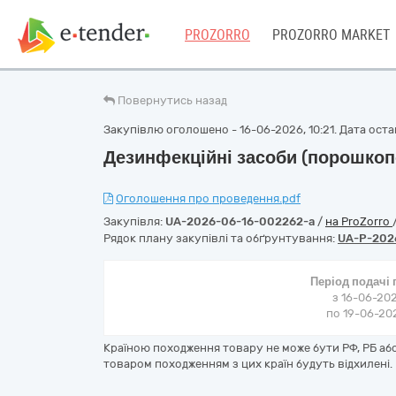
PROZORRO
PROZORRO MARKET
Повернутись назад
Закупівлю оголошено - 16-06-2026, 10:21. Дата остан
Дезинфекційні засоби (порошкопо
Оголошення про проведення.pdf
Закупівля:
UA-2026-06-16-002262-a
/
на ProZorro
Рядок плану закупівлі та обґрунтування:
UA-P-202
Період подачі
з 16-06-202
по 19-06-202
Країною походження товару не може бути РФ, РБ або 
товаром походженням з цих країн будуть відхилені.