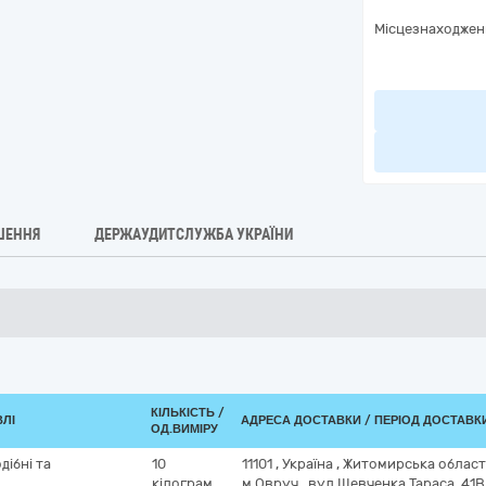
Місцезнаходжен
ШЕННЯ
ДЕРЖАУДИТСЛУЖБА УКРАЇНИ
КІЛЬКІСТЬ /
ВЛІ
АДРЕСА ДОСТАВКИ / ПЕРІОД ДОСТАВК
ОД.ВИМІРУ
ібні та
10
11101
,
Україна
,
Житомирська облас
кілограм
м.Овруч
,
вул.Шевченка Тараса, 41В