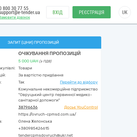
0 800 30 77 55
support@e-tender.ua
ВХІД
РЕЄСТРАЦІЯ
UK
Замовити дзвінок
ЗАПИТ (ЦІНИ) ПРОПОЗИЦІЙ
ОЧІКУВАННЯ ПРОПОЗИЦІЙ
5 000
UAH
(з ПДВ)
купівлі:
Товари
ій:
За вартістю придбання
:
Так
Перейти до відбору
Комунальне некомерційне підприємство
"Овруцький центр первинної медико-
санітарної допомоги"
38796636
Досьє YouControl
https://ovruch-cpmsd.com.ua/
а:
Олена Желонська
+380985426615
tendercpmsdovruch@ukr.net