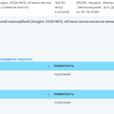
ygen, V03A N01), об'ємна частка
162,50
29008
,
Україна
,
Хмельн
, з обміном балону
метр
,
Хмельницький
,
вул. Д
кубічний
по 25-12-2026
чний газоподібний (Oxygen, V03A N01), об'ємна частка кисню не менш
роведення закупівлі
ПРИВАТНІСТЬ
публічний
ПРИВАТНІСТЬ
публічний