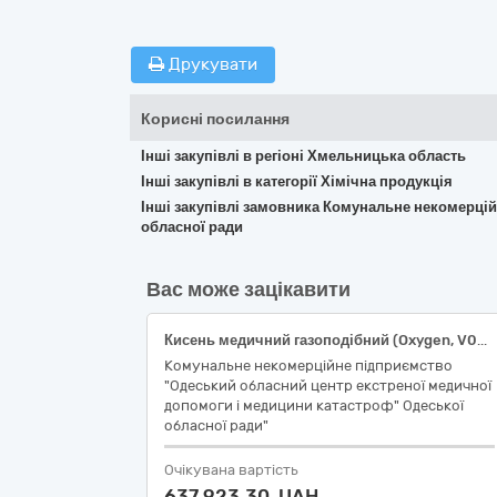
Друкувати
Корисні посилання
Інші закупівлі в регіоні Хмельницька область
Інші закупівлі в категорії Хімічна продукція
Інші закупівлі замовника Комунальне некомерці
обласної ради
Вас може зацікавити
Кисень медичний газоподібний (Oxygen, V03A N01), об'ємна частка кисню не менше 99.5%, балон - 2л., з обміном балону; Кисень медичний газоподібний (Oxygen, V03A N01), об'ємна частка кисню не менше 99.5%, балон - 3л., з обміном балону; Кисень медичний газоподібний (Oxygen, V03A N01), об'ємна частка кисню не менше 99.5%, балон - 10л., з обміном балону за ДК 021: 2015 24110000-8 - Промислові гази
Комунальне некомерційне підприємство
"Одеський обласний центр екстреної медичної
допомоги і медицини катастроф" Одеської
обласної ради"
Очікувана вартість
637 923,30 UAH