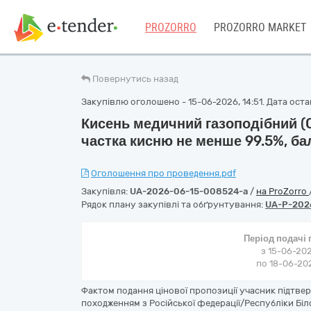
PROZORRO
PROZORRO MARKET
Повернутись назад
Закупівлю оголошено - 15-06-2026, 14:51. Дата остан
Кисень медичний газоподібний (O
частка кисню не менше 99.5%, ба
Оголошення про проведення.pdf
Закупівля:
UA-2026-06-15-008524-a
/
на ProZorro
Рядок плану закупівлі та обґрунтування:
UA-P-202
Період подачі
з 15-06-202
по 18-06-202
Фактом подання цінової пропозиції учасник підтве
походженням з Російської федерації/Республіки Біл