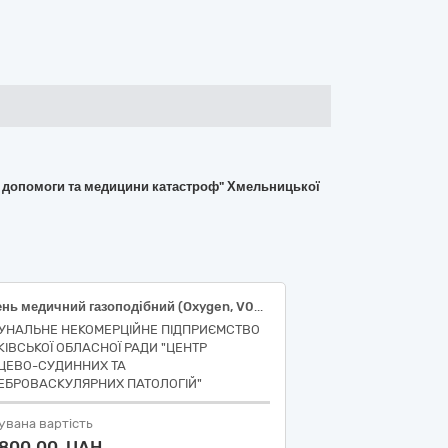
ї допомоги та медицини катастроф" Хмельницької
Кисень медичний газоподібний (Oxygen, V03A N01), об'ємна частка кисню не менше 99.5%, балон 40л, бандл 12 балонів
УНАЛЬНЕ НЕКОМЕРЦІЙНЕ ПІДПРИЄМСТВО
КІВСЬКОЇ ОБЛАСНОЇ РАДИ "ЦЕНТР
ЦЕВО-СУДИННИХ ТА
ЕБРОВАСКУЛЯРНИХ ПАТОЛОГІЙ"
увана вартість
 800,00 UAH