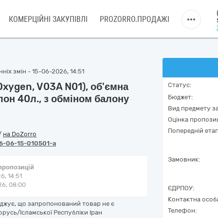
КОМЕРЦІЙНІ ЗАКУПІВЛІ
PROZORRO.ПРОДАЖІ
ніх змін - 15-06-2026, 14:51
xygen, V03A N01), об'ємна
Статус:
лон 40л., з обміном балону
Бюджет:
Вид предмету за
Оцінка пропозиц
Попередній етап
/
на DoZorro
6-06-15-010501-a
Замовник:
 пропозицій
6, 14:51
6, 08:00
ЄДРПОУ:
Контактна особ
рджує, що запропонований товар не є
Телефон:
орусь/Ісламської Республіки Іран