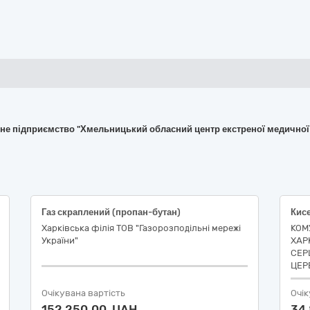
йне підприємство "Хмельницький обласний центр екстреної медично
Газ скраплений (пропан-бутан)
Харківська філія ТОВ "Газорозподільні мережі
КОМ
України"
ХАР
СЕР
ЦЕР
Очікувана вартість
Очік
152 250,00 UAH
34