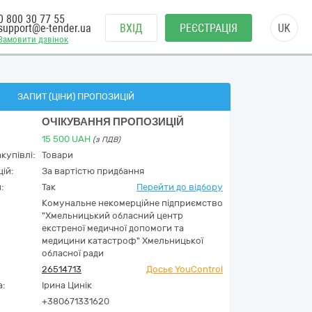
0 800 30 77 55
support@e-tender.ua
ВХІД
РЕЄСТРАЦІЯ
UK
Замовити дзвінок
ЗАПИТ (ЦІНИ) ПРОПОЗИЦІЙ
ОЧІКУВАННЯ ПРОПОЗИЦІЙ
15 500
UAH
(з ПДВ)
купівлі:
Товари
ій:
За вартістю придбання
:
Так
Перейти до відбору
Комунальне некомерційне підприємство
"Хмельницький обласний центр
екстреної медичної допомоги та
медицини катастроф" Хмельницької
обласної ради
26514713
Досьє YouControl
а:
Ірина Цинік
+380671331620