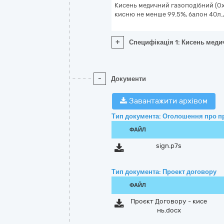
Кисень медичний газоподібний (Ox
кисню не менше 99.5%, балон 40л.
+
Специфікація 1: Кисень меди
-
Документи
Завантажити архівом
Тип документа: Оголошення про п
ФАЙЛ
sign.p7s
Тип документа: Проект договору
ФАЙЛ
Проєкт Договору - кисе
нь.docx