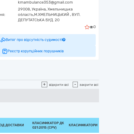
kmambulance353@gmail.com
29008,
Україна
,
Хмельницька
ня:
область,
М.ХМЕЛЬНИЦЬКИЙ ,
ВУЛ.
ДЕПУТАТСЬКА БУД. 20
0
Витяг про відсутність судимості
Реєстр корупційних порушників
+
-
відкрити всі
закрити всі
КЛАСИФІКАТОР ДК
ІОД ДОСТАВКИ
КЛАСИФІКАТОРИ
021:2015 (CPV)