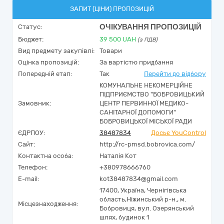
ЗАПИТ (ЦІНИ) ПРОПОЗИЦІЙ
ОЧІКУВАННЯ ПРОПОЗИЦІЙ
Статус:
Бюджет:
39 500
UAH
(з ПДВ)
Вид предмету закупівлі:
Товари
Оцінка пропозицій:
За вартістю придбання
Попередній етап:
Так
Перейти до відбору
КОМУНАЛЬНЕ НЕКОМЕРЦІЙНЕ
ПІДПРИЄМСТВО "БОБРОВИЦЬКИЙ
Замовник:
ЦЕНТР ПЕРВИННОЇ МЕДИКО-
САНІТАРНОЇ ДОПОМОГИ"
БОБРОВИЦЬКОЇ МІСЬКОЇ РАДИ
ЄДРПОУ:
38487834
Досьє YouControl
Сайт:
http://rc-pmsd.bobrovica.com/
Контактна особа:
Наталія Кот
Телефон:
+380978666760
E-mail:
kot38487834@gmail.com
17400,
Україна
,
Чернігівська
область,
Ніжинський р-н., м.
Місцезнаходження:
Бобровиця,
вул. Озерянський
шлях, будинок 1