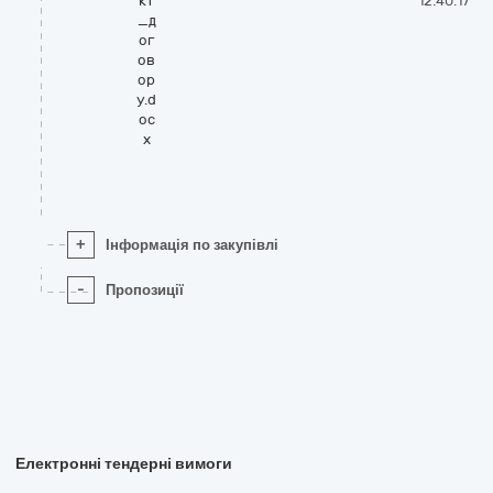
кт
12:40:17
_д
ог
ов
ор
у.d
oc
x
+
Інформація по закупівлі
-
Пропозиції
Електронні тендерні вимоги