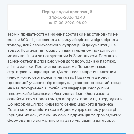
Період подачі пропозицій
з 12-06-2026, 12:48
по 17-06-2026, 08:00
Термін придатності на момент доставки має становити не
менше 80% від загального строку зберігання відповідного
товару, який зазначається у супровідній документації на
товар. Постачання товару з іншим терміном придатності
можливе тільки за погодженням із Замовником. Поставка
здійснюється відповідно умов договору, однією партією,
згідно заявки. Постачальник разом з Товаром надає
сертифікати відповідності/якості або завірену належним
чином копію сертифікату на товар Поданням цінової
пропозиції учасник підтверджує, що запропонований товар
не має походження з Російської Федерації, Республіки
Білорусь або Ісламської Республіки Іран. Обов'язково
ознайомтеся з проєктом договору. Сторони підтверджують,
що інформація про кінцевого бенефіціарного власника
Постачальника міститься в Єдиному державному реєстрі
юридичних осіб, фізичних осіб-підприємців та громадських
формувань і є актуальною на дату укладання договору.