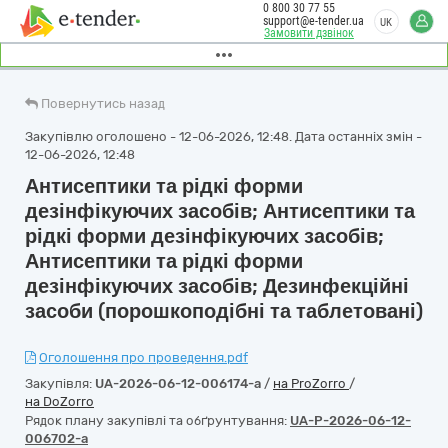
0 800 30 77 55
support@e-tender.ua
UK
Замовити дзвінок
Повернутись назад
Закупівлю оголошено - 12-06-2026, 12:48. Дата останніх змін -
12-06-2026, 12:48
Антисептики та рідкі форми
дезінфікуючих засобів; Антисептики та
рідкі форми дезінфікуючих засобів;
Антисептики та рідкі форми
дезінфікуючих засобів; Дезинфекційні
засоби (порошкоподібні та таблетовані)
Оголошення про проведення.pdf
Закупівля:
UA-2026-06-12-006174-a
/
на ProZorro
/
на DoZorro
Рядок плану закупівлі та обґрунтування:
UA-P-2026-06-12-
006702-a