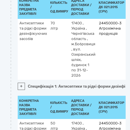
КОНКРЕТНА
АДРЕСА
КІЛЬКІСТЬ
КЛАСИФІКАТОР
НАЗВА
ДОСТАВКИ /
/
ДК 021:2015
К
ПРЕДМЕТА
ПЕРІОД
ОД.ВИМІРУ
(CPV)
ЗАКУПІВЛІ
ДОСТАВКИ
Антисептики
70
17400
,
24450000-3
та рідкі форми
літр
Україна
,
Агрохімічна
дезінфікуючих
Чернігівська
продукція
засобів
область
,
м.Бобровиця
,
вул.
Озерянський
шлях,
будинок 1
по 31-12-
2026
+
Специфікація 1: Антисептики та рідкі форми дезінфік
КОНКРЕТНА
АДРЕСА
КІЛЬКІСТЬ
КЛАСИФІКАТОР
НАЗВА
ДОСТАВКИ /
/
ДК 021:2015
К
ПРЕДМЕТА
ПЕРІОД
ОД.ВИМІРУ
(CPV)
ЗАКУПІВЛІ
ДОСТАВКИ
Антисептики
50
17400
,
24450000-3
та рідкі форми
літр
Україна
,
Агрохімічна