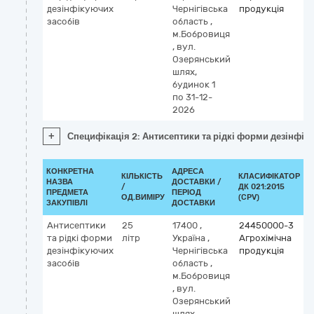
дезінфікуючих
Чернігівська
продукція
засобів
область
,
м.Бобровиця
,
вул.
Озерянський
шлях,
будинок 1
по 31-12-
2026
+
Специфікація 2: Антисептики та рідкі форми дезінфік
КОНКРЕТНА
АДРЕСА
КІЛЬКІСТЬ
КЛАСИФІКАТОР
НАЗВА
ДОСТАВКИ /
/
ДК 021:2015
К
ПРЕДМЕТА
ПЕРІОД
ОД.ВИМІРУ
(CPV)
ЗАКУПІВЛІ
ДОСТАВКИ
Антисептики
25
17400
,
24450000-3
та рідкі форми
літр
Україна
,
Агрохімічна
дезінфікуючих
Чернігівська
продукція
засобів
область
,
м.Бобровиця
,
вул.
Озерянський
шлях,