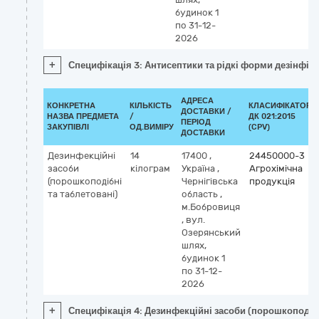
будинок 1
по 31-12-
2026
+
Специфікація 3: Антисептики та рідкі форми дезінфік
АДРЕСА
КОНКРЕТНА
КІЛЬКІСТЬ
КЛАСИФІКАТОР
ДОСТАВКИ /
НАЗВА ПРЕДМЕТА
/
ДК 021:2015
ПЕРІОД
ЗАКУПІВЛІ
ОД.ВИМІРУ
(CPV)
ДОСТАВКИ
Дезинфекційні
14
17400
,
24450000-3
засоби
кілограм
Україна
,
Агрохімічна
(порошкоподібні
Чернігівська
продукція
та таблетовані)
область
,
м.Бобровиця
,
вул.
Озерянський
шлях,
будинок 1
по 31-12-
2026
+
Специфікація 4: Дезинфекційні засоби (порошкоподібн