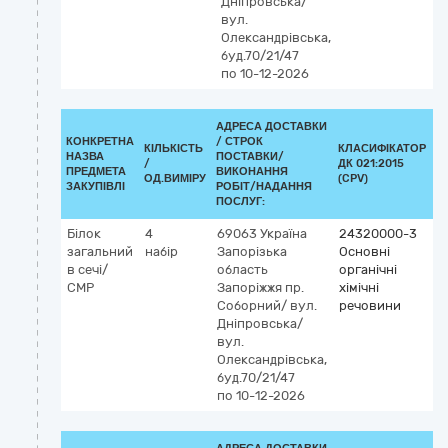
Дніпровська/
вул.
Олександрівська,
буд.70/21/47
по 10-12-2026
АДРЕСА ДОСТАВКИ
КОНКРЕТНА
/
СТРОК
КІЛЬКІСТЬ
КЛАСИФІКАТОР
НАЗВА
ПОСТАВКИ/
/
ДК 021:2015
К
ПРЕДМЕТА
ВИКОНАННЯ
ОД.ВИМІРУ
(CPV)
ЗАКУПІВЛІ
РОБІТ/НАДАННЯ
ПОСЛУГ:
Білок
4
69063
Україна
24320000-3
загальний
набір
Запорізька
Основні
в сечі/
область
органічні
СМР
Запоріжжя
пр.
хімічні
Соборний/ вул.
речовини
Дніпровська/
вул.
Олександрівська,
буд.70/21/47
по 10-12-2026