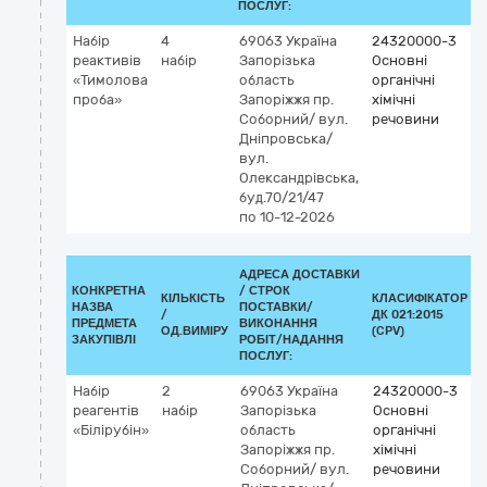
ПОСЛУГ:
Набір
4
69063
Україна
24320000-3
реактивів
набір
Запорізька
Основні
«Тимолова
область
органічні
проба»
Запоріжжя
пр.
хімічні
Соборний/ вул.
речовини
Дніпровська/
вул.
Олександрівська,
буд.70/21/47
по 10-12-2026
АДРЕСА ДОСТАВКИ
КОНКРЕТНА
/
СТРОК
КІЛЬКІСТЬ
КЛАСИФІКАТОР
НАЗВА
ПОСТАВКИ/
/
ДК 021:2015
К
ПРЕДМЕТА
ВИКОНАННЯ
ОД.ВИМІРУ
(CPV)
ЗАКУПІВЛІ
РОБІТ/НАДАННЯ
ПОСЛУГ:
Набір
2
69063
Україна
24320000-3
реагентів
набір
Запорізька
Основні
«Білірубін»
область
органічні
Запоріжжя
пр.
хімічні
Соборний/ вул.
речовини