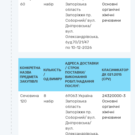
60
набір
Запорізька
Основні
область
органічні
Запоріжжя
пр.
хімічні
Соборний/ вул.
речовини
Дніпровська/
вул.
Олександрівська,
буд.70/21/47
по 10-12-2026
АДРЕСА ДОСТАВКИ
КОНКРЕТНА
/
СТРОК
КІЛЬКІСТЬ
КЛАСИФІКАТОР
НАЗВА
ПОСТАВКИ/
/
ДК 021:2015
К
ПРЕДМЕТА
ВИКОНАННЯ
ОД.ВИМІРУ
(CPV)
ЗАКУПІВЛІ
РОБІТ/НАДАННЯ
ПОСЛУГ:
Сечовина
8
69063
Україна
24320000-3
120
набір
Запорізька
Основні
область
органічні
Запоріжжя
пр.
хімічні
Соборний/ вул.
речовини
Дніпровська/
вул.
Олександрівська,