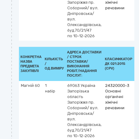
Запоріжжя
пр.
хімічні
Соборний/ вул.
речовини
Дніпровська/
вул.
Олександрівська,
буд.70/21/47
по 10-12-2026
АДРЕСА ДОСТАВКИ
КОНКРЕТНА
/
СТРОК
КІЛЬКІСТЬ
КЛАСИФІКАТОР
НАЗВА
ПОСТАВКИ/
/
ДК 021:2015
К
ПРЕДМЕТА
ВИКОНАННЯ
ОД.ВИМІРУ
(CPV)
ЗАКУПІВЛІ
РОБІТ/НАДАННЯ
ПОСЛУГ:
Магній 60
1
69063
Україна
24320000-3
набір
Запорізька
Основні
область
органічні
Запоріжжя
пр.
хімічні
Соборний/ вул.
речовини
Дніпровська/
вул.
Олександрівська,
буд.70/21/47
по 10-12-2026