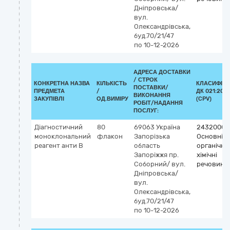
Дніпровська/
вул.
Олександрівська,
буд.70/21/47
по 10-12-2026
АДРЕСА ДОСТАВКИ
/
СТРОК
КОНКРЕТНА НАЗВА
КІЛЬКІСТЬ
КЛАСИФІКА
ПОСТАВКИ/
ПРЕДМЕТА
/
ДК 021:2015
ВИКОНАННЯ
ЗАКУПІВЛІ
ОД.ВИМІРУ
(CPV)
РОБІТ/НАДАННЯ
ПОСЛУГ:
Діагностичний
80
69063
Україна
24320000
моноклональний
флакон
Запорізька
Основні
реагент анти В
область
органічні
Запоріжжя
пр.
хімічні
Соборний/ вул.
речовини
Дніпровська/
вул.
Олександрівська,
буд.70/21/47
по 10-12-2026