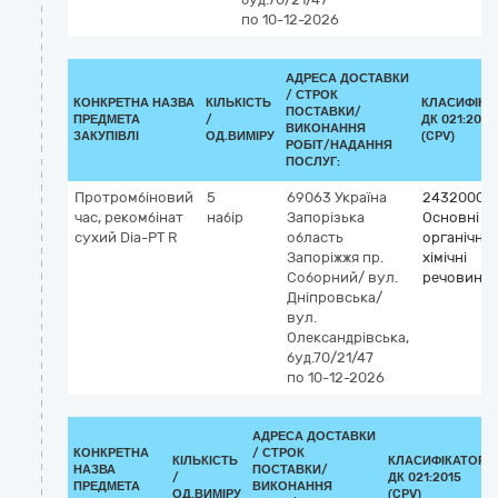
по 10-12-2026
АДРЕСА ДОСТАВКИ
/
СТРОК
КОНКРЕТНА НАЗВА
КІЛЬКІСТЬ
КЛАСИФІКА
ПОСТАВКИ/
ПРЕДМЕТА
/
ДК 021:2015
ВИКОНАННЯ
ЗАКУПІВЛІ
ОД.ВИМІРУ
(CPV)
РОБІТ/НАДАННЯ
ПОСЛУГ:
Протромбіновий
5
69063
Україна
24320000
час, рекомбінат
набір
Запорізька
Основні
сухий Dia-РТ R
область
органічні
Запоріжжя
пр.
хімічні
Соборний/ вул.
речовини
Дніпровська/
вул.
Олександрівська,
буд.70/21/47
по 10-12-2026
АДРЕСА ДОСТАВКИ
КОНКРЕТНА
/
СТРОК
КІЛЬКІСТЬ
КЛАСИФІКАТОР
НАЗВА
ПОСТАВКИ/
/
ДК 021:2015
ПРЕДМЕТА
ВИКОНАННЯ
ОД.ВИМІРУ
(CPV)