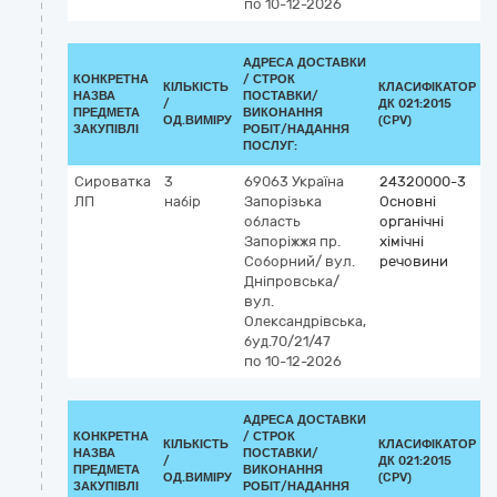
по 10-12-2026
АДРЕСА ДОСТАВКИ
КОНКРЕТНА
/
СТРОК
КІЛЬКІСТЬ
КЛАСИФІКАТОР
НАЗВА
ПОСТАВКИ/
/
ДК 021:2015
К
ПРЕДМЕТА
ВИКОНАННЯ
ОД.ВИМІРУ
(CPV)
ЗАКУПІВЛІ
РОБІТ/НАДАННЯ
ПОСЛУГ:
Сироватка
3
69063
Україна
24320000-3
ЛП
набір
Запорізька
Основні
область
органічні
Запоріжжя
пр.
хімічні
Соборний/ вул.
речовини
Дніпровська/
вул.
Олександрівська,
буд.70/21/47
по 10-12-2026
АДРЕСА ДОСТАВКИ
КОНКРЕТНА
/
СТРОК
КІЛЬКІСТЬ
КЛАСИФІКАТОР
НАЗВА
ПОСТАВКИ/
/
ДК 021:2015
К
ПРЕДМЕТА
ВИКОНАННЯ
ОД.ВИМІРУ
(CPV)
ЗАКУПІВЛІ
РОБІТ/НАДАННЯ