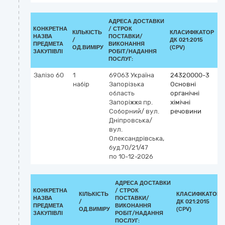
АДРЕСА ДОСТАВКИ
КОНКРЕТНА
/
СТРОК
КІЛЬКІСТЬ
КЛАСИФІКАТОР
НАЗВА
ПОСТАВКИ/
/
ДК 021:2015
К
ПРЕДМЕТА
ВИКОНАННЯ
ОД.ВИМІРУ
(CPV)
ЗАКУПІВЛІ
РОБІТ/НАДАННЯ
ПОСЛУГ:
Залізо 60
1
69063
Україна
24320000-3
набір
Запорізька
Основні
область
органічні
Запоріжжя
пр.
хімічні
Соборний/ вул.
речовини
Дніпровська/
вул.
Олександрівська,
буд.70/21/47
по 10-12-2026
АДРЕСА ДОСТАВКИ
КОНКРЕТНА
/
СТРОК
КІЛЬКІСТЬ
КЛАСИФІКАТОР
НАЗВА
ПОСТАВКИ/
/
ДК 021:2015
ПРЕДМЕТА
ВИКОНАННЯ
ОД.ВИМІРУ
(CPV)
ЗАКУПІВЛІ
РОБІТ/НАДАННЯ
ПОСЛУГ: