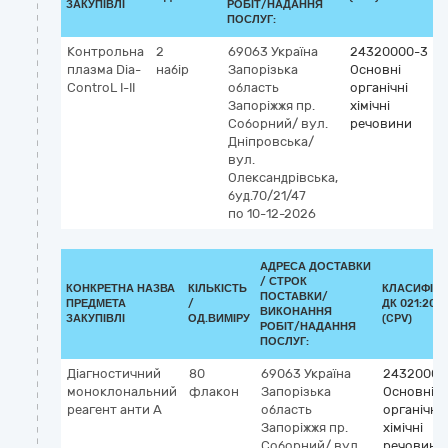
ЗАКУПІВЛІ
РОБІТ/НАДАННЯ
ПОСЛУГ:
Контрольна
2
69063
Україна
24320000-3
плазма Dia-
набір
Запорізька
Основні
ControL I-II
область
органічні
Запоріжжя
пр.
хімічні
Соборний/ вул.
речовини
Дніпровська/
вул.
Олександрівська,
буд.70/21/47
по 10-12-2026
АДРЕСА ДОСТАВКИ
/
СТРОК
КОНКРЕТНА НАЗВА
КІЛЬКІСТЬ
КЛАСИФІКА
ПОСТАВКИ/
ПРЕДМЕТА
/
ДК 021:2015
ВИКОНАННЯ
ЗАКУПІВЛІ
ОД.ВИМІРУ
(CPV)
РОБІТ/НАДАННЯ
ПОСЛУГ:
Діагностичний
80
69063
Україна
24320000
моноклональний
флакон
Запорізька
Основні
реагент анти А
область
органічні
Запоріжжя
пр.
хімічні
Соборний/ вул.
речовини