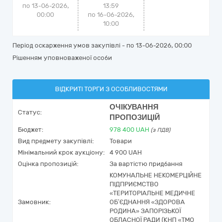
по 13-06-2026,
13:59
00:00
по 16-06-2026,
10:00
Період оскарження умов закупівлі - по
13-06-2026, 00:00
Рішенням уповноваженої особи
ВІДКРИТІ ТОРГИ З ОСОБЛИВОСТЯМИ
ОЧІКУВАННЯ
Статус:
ПРОПОЗИЦІЙ
Бюджет:
978 400
UAH
(з ПДВ)
Вид предмету закупівлі:
Товари
Мінімальний крок аукціону:
4 900 UAH
Оцінка пропозицій:
За вартістю придбання
КОМУНАЛЬНЕ НЕКОМЕРЦІЙНЕ
ПІДПРИЄМСТВО
«ТЕРИТОРІАЛЬНЕ МЕДИЧНЕ
Замовник:
ОБ’ЄДНАННЯ «ЗДОРОВА
РОДИНА» ЗАПОРІЗЬКОЇ
ОБЛАСНОЇ РАДИ (КНП «ТМО