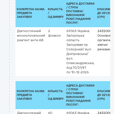
АДРЕСА ДОСТАВКИ
/
СТРОК
КОНКРЕТНА НАЗВА
КІЛЬКІСТЬ
КЛАСИФІКА
ПОСТАВКИ/
ПРЕДМЕТА
/
ДК 021:2015
ВИКОНАННЯ
ЗАКУПІВЛІ
ОД.ВИМІРУ
(CPV)
РОБІТ/НАДАННЯ
ПОСЛУГ:
Діагностичний
2
69063
Україна
24320000
моноклональний
флакон
Запорізька
Основні
реагент анти АВ
область
органічні
Запоріжжя
пр.
хімічні
Соборний/ вул.
речовини
Дніпровська/
вул.
Олександрівська,
буд.70/21/47
по 10-12-2026
АДРЕСА ДОСТАВКИ
/
СТРОК
КОНКРЕТНА НАЗВА
КІЛЬКІСТЬ
КЛАСИФІКА
ПОСТАВКИ/
ПРЕДМЕТА
/
ДК 021:2015
ВИКОНАННЯ
ЗАКУПІВЛІ
ОД.ВИМІРУ
(CPV)
РОБІТ/НАДАННЯ
ПОСЛУГ:
Діагностичний
60
69063
Україна
24320000