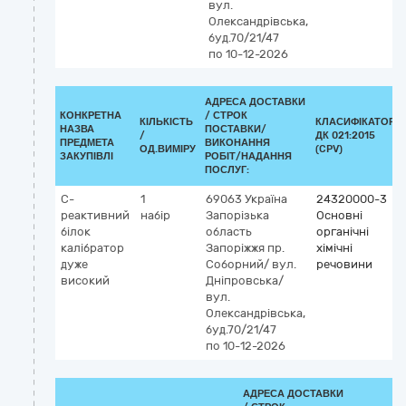
вул.
Олександрівська,
буд.70/21/47
по 10-12-2026
АДРЕСА ДОСТАВКИ
КОНКРЕТНА
/
СТРОК
КІЛЬКІСТЬ
КЛАСИФІКАТОР
НАЗВА
ПОСТАВКИ/
/
ДК 021:2015
ПРЕДМЕТА
ВИКОНАННЯ
ОД.ВИМІРУ
(CPV)
ЗАКУПІВЛІ
РОБІТ/НАДАННЯ
ПОСЛУГ:
C-
1
69063
Україна
24320000-3
реактивний
набір
Запорізька
Основні
білок
область
органічні
калібратор
Запоріжжя
пр.
хімічні
дуже
Соборний/ вул.
речовини
високий
Дніпровська/
вул.
Олександрівська,
буд.70/21/47
по 10-12-2026
АДРЕСА ДОСТАВКИ