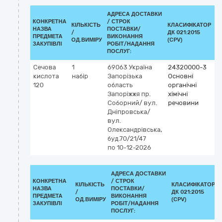
АДРЕСА ДОСТАВКИ
КОНКРЕТНА
/
СТРОК
КІЛЬКІСТЬ
КЛАСИФІКАТОР
НАЗВА
ПОСТАВКИ/
/
ДК 021:2015
К
ПРЕДМЕТА
ВИКОНАННЯ
ОД.ВИМІРУ
(CPV)
ЗАКУПІВЛІ
РОБІТ/НАДАННЯ
ПОСЛУГ:
Сечова
1
69063
Україна
24320000-3
кислота
набір
Запорізька
Основні
120
область
органічні
Запоріжжя
пр.
хімічні
Соборний/ вул.
речовини
Дніпровська/
вул.
Олександрівська,
буд.70/21/47
по 10-12-2026
АДРЕСА ДОСТАВКИ
КОНКРЕТНА
/
СТРОК
КІЛЬКІСТЬ
КЛАСИФІКАТОР
НАЗВА
ПОСТАВКИ/
/
ДК 021:2015
ПРЕДМЕТА
ВИКОНАННЯ
ОД.ВИМІРУ
(CPV)
ЗАКУПІВЛІ
РОБІТ/НАДАННЯ
ПОСЛУГ: