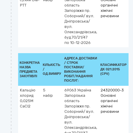
PTT
область
органічні
Запоріжжя
пр.
хімічні
Соборний/ вул.
речовини
Дніпровська/
вул.
Олександрівська,
буд.70/21/47
по 10-12-2026
АДРЕСА ДОСТАВКИ
КОНКРЕТНА
/
СТРОК
КІЛЬКІСТЬ
КЛАСИФІКАТОР
НАЗВА
ПОСТАВКИ/
/
ДК 021:2015
К
ПРЕДМЕТА
ВИКОНАННЯ
ОД.ВИМІРУ
(CPV)
ЗАКУПІВЛІ
РОБІТ/НАДАННЯ
ПОСЛУГ:
Кальцію
5
69063
Україна
24320000-3
хлорид
набір
Запорізька
Основні
0,025М
область
органічні
CaCI2
Запоріжжя
пр.
хімічні
Соборний/ вул.
речовини
Дніпровська/
вул.
Олександрівська,
буд.70/21/47