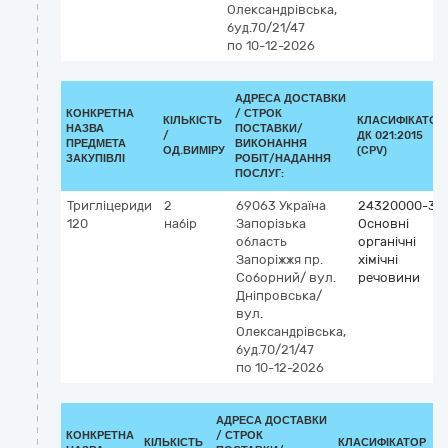
Олександрівська,
буд.70/21/47
по 10-12-2026
АДРЕСА ДОСТАВКИ
КОНКРЕТНА
/
СТРОК
КІЛЬКІСТЬ
КЛАСИФІКАТОР
НАЗВА
ПОСТАВКИ/
/
ДК 021:2015
ПРЕДМЕТА
ВИКОНАННЯ
ОД.ВИМІРУ
(CPV)
ЗАКУПІВЛІ
РОБІТ/НАДАННЯ
ПОСЛУГ:
Тригліцериди
2
69063
Україна
24320000-3
120
набір
Запорізька
Основні
область
органічні
Запоріжжя
пр.
хімічні
Соборний/ вул.
речовини
Дніпровська/
вул.
Олександрівська,
буд.70/21/47
по 10-12-2026
АДРЕСА ДОСТАВКИ
КОНКРЕТНА
/
СТРОК
КІЛЬКІСТЬ
КЛАСИФІКАТОР