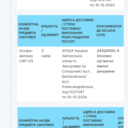
по 10-12-2026
АДРЕСА ДОСТАВКИ
КОНКРЕТНА
/
СТРОК
КІЛЬКІСТЬ
КЛАСИФІКАТОР
НАЗВА
ПОСТАВКИ/
/
ДК 021:2015
К
ПРЕДМЕТА
ВИКОНАННЯ
ОД.ВИМІРУ
(CPV)
ЗАКУПІВЛІ
РОБІТ/НАДАННЯ
ПОСЛУГ:
Альфа-
3
69063
Україна
24320000-3
амілаза
набір
Запорізька
Основні
CNP-G3
область
органічні
Запоріжжя
пр.
хімічні
Соборний/ вул.
речовини
Дніпровська/
вул.
Олександрівська,
буд.70/21/47
по 10-12-2026
АДРЕСА ДОСТАВКИ
/
СТРОК
КІЛЬКІСТЬ
КЛАС
КОНКРЕТНА НАЗВА
ПОСТАВКИ/
/
ДК 02
ПРЕДМЕТА ЗАКУПІВЛІ
ВИКОНАННЯ
ОД.ВИМІРУ
(CPV)