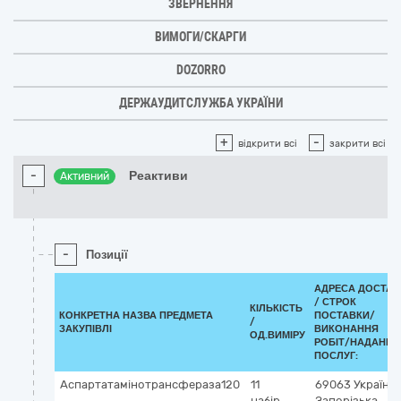
ЗВЕРНЕННЯ
ВИМОГИ/СКАРГИ
DOZORRO
ДЕРЖАУДИТСЛУЖБА УКРАЇНИ
+
-
відкрити всі
закрити всі
-
Реактиви
Активний
-
Позиції
АДРЕСА ДОСТАВ
/
СТРОК
КІЛЬКІСТЬ
КОНКРЕТНА НАЗВА ПРЕДМЕТА
ПОСТАВКИ/
/
ЗАКУПІВЛІ
ВИКОНАННЯ
ОД.ВИМІРУ
РОБІТ/НАДАННЯ
ПОСЛУГ:
Аспартатамінотрансфераза120
11
69063
Україна
набір
Запорізька