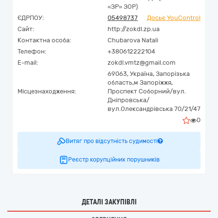
«ЗР» ЗОР)
ЄДРПОУ:
05498737
Досьє YouControl
Сайт:
http://zokdl.zp.ua
Контактна особа:
Chubarova Natali
Телефон:
+380612222104
E-mail:
zokdl.vmtz@gmail.com
69063,
Україна
,
Запорізька
область,
м Запоріжжя,
Місцезнаходження:
Проспект Соборний/вул.
Дніпровська/
вул.Олександрівська 70/21/47
0
Витяг про відсутність судимості
Реєстр корупційних порушників
ДЕТАЛІ ЗАКУПІВЛІ