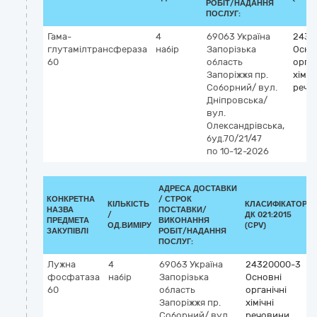
РОБІТ/НАДАННЯ
ПОСЛУГ:
Гама-
4
69063
Україна
2432
глутамілтрансфераза
набір
Запорізька
Осно
60
область
орган
Запоріжжя
пр.
хіміч
Соборний/ вул.
речо
Дніпровська/
вул.
Олександрівська,
буд.70/21/47
по 10-12-2026
АДРЕСА ДОСТАВКИ
КОНКРЕТНА
/
СТРОК
КІЛЬКІСТЬ
КЛАСИФІКАТОР
НАЗВА
ПОСТАВКИ/
/
ДК 021:2015
ПРЕДМЕТА
ВИКОНАННЯ
ОД.ВИМІРУ
(CPV)
ЗАКУПІВЛІ
РОБІТ/НАДАННЯ
ПОСЛУГ:
Лужна
4
69063
Україна
24320000-3
фосфатаза
набір
Запорізька
Основні
60
область
органічні
Запоріжжя
пр.
хімічні
Соборний/ вул.
речовини