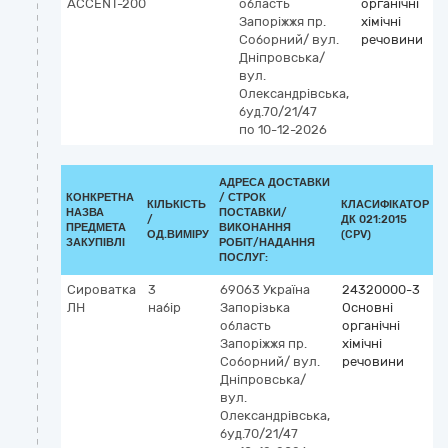
АССЕNТ-200
область
органічні
Запоріжжя
пр.
хімічні
Соборний/ вул.
речовини
Дніпровська/
вул.
Олександрівська,
буд.70/21/47
по 10-12-2026
АДРЕСА ДОСТАВКИ
КОНКРЕТНА
/
СТРОК
КІЛЬКІСТЬ
КЛАСИФІКАТОР
НАЗВА
ПОСТАВКИ/
/
ДК 021:2015
К
ПРЕДМЕТА
ВИКОНАННЯ
ОД.ВИМІРУ
(CPV)
ЗАКУПІВЛІ
РОБІТ/НАДАННЯ
ПОСЛУГ:
Сироватка
3
69063
Україна
24320000-3
ЛН
набір
Запорізька
Основні
область
органічні
Запоріжжя
пр.
хімічні
Соборний/ вул.
речовини
Дніпровська/
вул.
Олександрівська,
буд.70/21/47