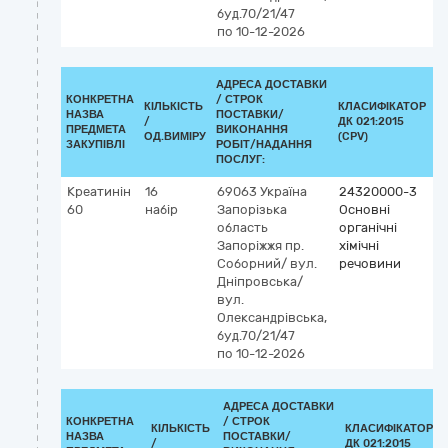
буд.70/21/47
по 10-12-2026
АДРЕСА ДОСТАВКИ
КОНКРЕТНА
/
СТРОК
КІЛЬКІСТЬ
КЛАСИФІКАТОР
НАЗВА
ПОСТАВКИ/
/
ДК 021:2015
К
ПРЕДМЕТА
ВИКОНАННЯ
ОД.ВИМІРУ
(CPV)
ЗАКУПІВЛІ
РОБІТ/НАДАННЯ
ПОСЛУГ:
Креатинін
16
69063
Україна
24320000-3
60
набір
Запорізька
Основні
область
органічні
Запоріжжя
пр.
хімічні
Соборний/ вул.
речовини
Дніпровська/
вул.
Олександрівська,
буд.70/21/47
по 10-12-2026
АДРЕСА ДОСТАВКИ
КОНКРЕТНА
/
СТРОК
КІЛЬКІСТЬ
КЛАСИФІКАТОР
НАЗВА
ПОСТАВКИ/
/
ДК 021:2015