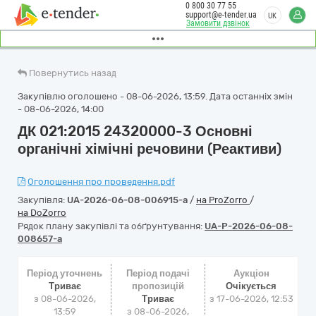
0 800 30 77 55
support@e-tender.ua
UK
Замовити дзвінок
Повернутись назад
Закупівлю оголошено - 08-06-2026, 13:59. Дата останніх змін
- 08-06-2026, 14:00
ДК 021:2015 24320000-3 Основні
органічні хімічні речовини (Реактиви)
Оголошення про проведення.pdf
Закупівля:
UA-2026-06-08-006915-a
/
на ProZorro
/
на DoZorro
Рядок плану закупівлі та обґрунтування:
UA-P-2026-06-08-
008657-a
Період уточнень
Період подачі
Аукціон
Триває
пропозицій
Очікується
з 08-06-2026,
Триває
з
17-06-2026, 12:53
13:59
з 08-06-2026,