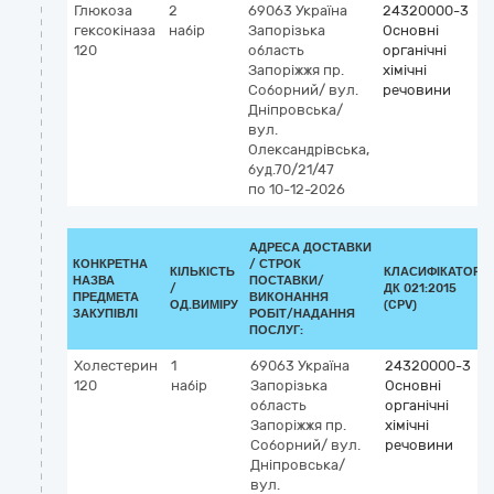
Глюкоза
2
69063
Україна
24320000-3
гексокіназа
набір
Запорізька
Основні
120
область
органічні
Запоріжжя
пр.
хімічні
Соборний/ вул.
речовини
Дніпровська/
вул.
Олександрівська,
буд.70/21/47
по 10-12-2026
АДРЕСА ДОСТАВКИ
КОНКРЕТНА
/
СТРОК
КІЛЬКІСТЬ
КЛАСИФІКАТОР
НАЗВА
ПОСТАВКИ/
/
ДК 021:2015
ПРЕДМЕТА
ВИКОНАННЯ
ОД.ВИМІРУ
(CPV)
ЗАКУПІВЛІ
РОБІТ/НАДАННЯ
ПОСЛУГ:
Холестерин
1
69063
Україна
24320000-3
120
набір
Запорізька
Основні
область
органічні
Запоріжжя
пр.
хімічні
Соборний/ вул.
речовини
Дніпровська/
вул.