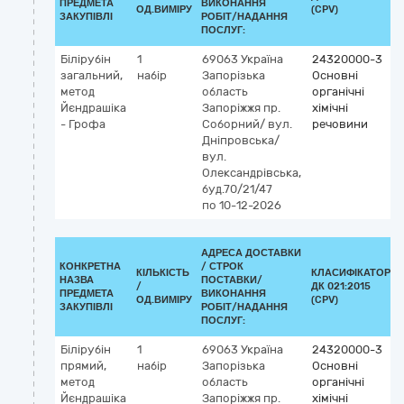
ПРЕДМЕТА
ВИКОНАННЯ
ОД.ВИМІРУ
(CPV)
ЗАКУПІВЛІ
РОБІТ/НАДАННЯ
ПОСЛУГ:
Білірубін
1
69063
Україна
24320000-3
загальний,
набір
Запорізька
Основні
метод
область
органічні
Йєндрашіка
Запоріжжя
пр.
хімічні
- Грофа
Соборний/ вул.
речовини
Дніпровська/
вул.
Олександрівська,
буд.70/21/47
по 10-12-2026
АДРЕСА ДОСТАВКИ
КОНКРЕТНА
/
СТРОК
КІЛЬКІСТЬ
КЛАСИФІКАТОР
НАЗВА
ПОСТАВКИ/
/
ДК 021:2015
ПРЕДМЕТА
ВИКОНАННЯ
ОД.ВИМІРУ
(CPV)
ЗАКУПІВЛІ
РОБІТ/НАДАННЯ
ПОСЛУГ:
Білірубін
1
69063
Україна
24320000-3
прямий,
набір
Запорізька
Основні
метод
область
органічні
Йєндрашіка
Запоріжжя
пр.
хімічні