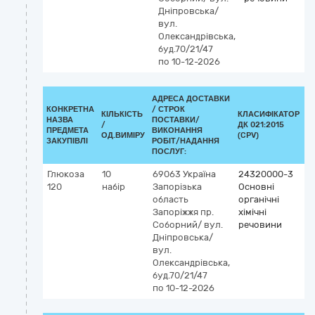
Дніпровська/
вул.
Олександрівська,
буд.70/21/47
по 10-12-2026
АДРЕСА ДОСТАВКИ
КОНКРЕТНА
/
СТРОК
КІЛЬКІСТЬ
КЛАСИФІКАТОР
НАЗВА
ПОСТАВКИ/
/
ДК 021:2015
К
ПРЕДМЕТА
ВИКОНАННЯ
ОД.ВИМІРУ
(CPV)
ЗАКУПІВЛІ
РОБІТ/НАДАННЯ
ПОСЛУГ:
Глюкоза
10
69063
Україна
24320000-3
120
набір
Запорізька
Основні
область
органічні
Запоріжжя
пр.
хімічні
Соборний/ вул.
речовини
Дніпровська/
вул.
Олександрівська,
буд.70/21/47
по 10-12-2026