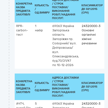
АДРЕСА ДОСТАВКИ
КОНКРЕТНА
/
СТРОК
КІЛЬКІСТЬ
КЛАСИФІКАТОР
НАЗВА
ПОСТАВКИ/
/
ДК 021:2015
К
ПРЕДМЕТА
ВИКОНАННЯ
ОД.ВИМІРУ
(CPV)
ЗАКУПІВЛІ
РОБІТ/НАДАННЯ
ПОСЛУГ:
RPR-
1
69063
Україна
24320000-3
carbon-
набір
Запорізька
Основні
тест
область
органічні
Запоріжжя
пр.
хімічні
Соборний/ вул.
речовини
Дніпровська/
вул.
Олександрівська,
буд.70/21/47
по 10-12-2026
АДРЕСА ДОСТАВКИ
КОНКРЕТНА
/
СТРОК
КІЛЬКІСТЬ
КЛАСИФІКАТОР
НАЗВА
ПОСТАВКИ/
/
ДК 021:2015
К
ПРЕДМЕТА
ВИКОНАННЯ
ОД.ВИМІРУ
(CPV)
ЗАКУПІВЛІ
РОБІТ/НАДАННЯ
ПОСЛУГ:
АЧТЧ,
5
69063
Україна
24320000-3
сухий Dia-
набір
Запорізька
Основні