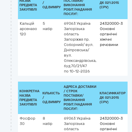
НАЗВА
ПОСТАВКИ/
/
ДК 021:2015
К
ПРЕДМЕТА
ВИКОНАННЯ
ОД.ВИМІРУ
(CPV)
ЗАКУПІВЛІ
РОБІТ/НАДАННЯ
ПОСЛУГ:
Кальцій
5
69063
Україна
24320000-3
арсеназо
набір
Запорізька
Основні
120
область
органічні
Запоріжжя
пр.
хімічні
Соборний/ вул.
речовини
Дніпровська/
вул.
Олександрівська,
буд.70/21/47
по 10-12-2026
АДРЕСА ДОСТАВКИ
КОНКРЕТНА
/
СТРОК
КІЛЬКІСТЬ
КЛАСИФІКАТОР
НАЗВА
ПОСТАВКИ/
/
ДК 021:2015
К
ПРЕДМЕТА
ВИКОНАННЯ
ОД.ВИМІРУ
(CPV)
ЗАКУПІВЛІ
РОБІТ/НАДАННЯ
ПОСЛУГ:
Фосфор
8
69063
Україна
24320000-3
30
набір
Запорізька
Основні
область
органічні