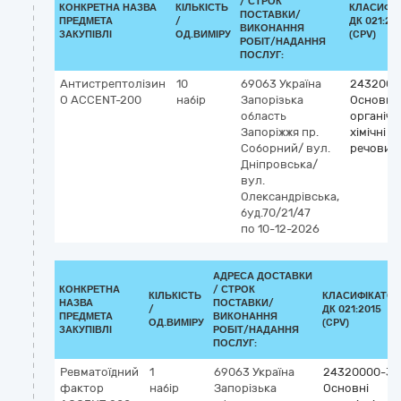
/
СТРОК
КОНКРЕТНА НАЗВА
КІЛЬКІСТЬ
КЛАСИФІ
ПОСТАВКИ/
ПРЕДМЕТА
/
ДК 021:20
ВИКОНАННЯ
ЗАКУПІВЛІ
ОД.ВИМІРУ
(CPV)
РОБІТ/НАДАННЯ
ПОСЛУГ:
Антистрептолізин
10
69063
Україна
2432000
О АССЕNТ-200
набір
Запорізька
Основні
область
органічн
Запоріжжя
пр.
хімічні
Соборний/ вул.
речовин
Дніпровська/
вул.
Олександрівська,
буд.70/21/47
по 10-12-2026
АДРЕСА ДОСТАВКИ
КОНКРЕТНА
/
СТРОК
КІЛЬКІСТЬ
КЛАСИФІКАТОР
НАЗВА
ПОСТАВКИ/
/
ДК 021:2015
ПРЕДМЕТА
ВИКОНАННЯ
ОД.ВИМІРУ
(CPV)
ЗАКУПІВЛІ
РОБІТ/НАДАННЯ
ПОСЛУГ:
Ревматоїдний
1
69063
Україна
24320000-3
фактор
набір
Запорізька
Основні