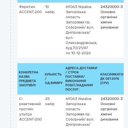
Феритин
10
69063
Україна
24320000-3
АССЕNТ-200
набір
Запорізька
Основні
область
органічні
Запоріжжя
пр.
хімічні
Соборний/ вул.
речовини
Дніпровська/
вул.
Олександрівська,
буд.70/21/47
по 10-12-2026
АДРЕСА ДОСТАВКИ
КОНКРЕТНА
/
СТРОК
КІЛЬКІСТЬ
КЛАСИФІКАТОР
НАЗВА
ПОСТАВКИ/
/
ДК 021:2015
ПРЕДМЕТА
ВИКОНАННЯ
ОД.ВИМІРУ
(CPV)
ЗАКУПІВЛІ
РОБІТ/НАДАННЯ
ПОСЛУГ:
C-
25
69063
Україна
24320000-3
реактивний
набір
Запорізька
Основні
протеїн
область
органічні
ультра
Запоріжжя
пр.
хімічні
АССЕNТ-200
Соборний/ вул.
речовини
Дніпровська/