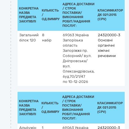
АДРЕСА ДОСТАВКИ
КОНКРЕТНА
/
СТРОК
КІЛЬКІСТЬ
КЛАСИФІКАТОР
НАЗВА
ПОСТАВКИ/
/
ДК 021:2015
К
ПРЕДМЕТА
ВИКОНАННЯ
ОД.ВИМІРУ
(CPV)
ЗАКУПІВЛІ
РОБІТ/НАДАННЯ
ПОСЛУГ:
Загальний
8
69063
Україна
24320000-3
білок 120
набір
Запорізька
Основні
область
органічні
Запоріжжя
пр.
хімічні
Соборний/ вул.
речовини
Дніпровська/
вул.
Олександрівська,
буд.70/21/47
по 10-12-2026
АДРЕСА ДОСТАВКИ
КОНКРЕТНА
/
СТРОК
КІЛЬКІСТЬ
КЛАСИФІКАТОР
НАЗВА
ПОСТАВКИ/
/
ДК 021:2015
К
ПРЕДМЕТА
ВИКОНАННЯ
ОД.ВИМІРУ
(CPV)
ЗАКУПІВЛІ
РОБІТ/НАДАННЯ
ПОСЛУГ:
Альбумін
1
69063
Україна
24320000-3