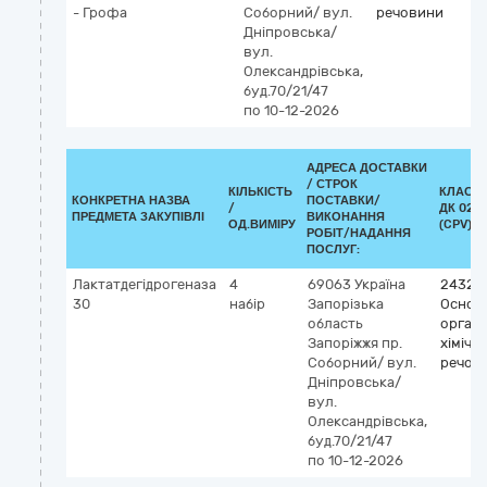
- Грофа
Соборний/ вул.
речовини
Дніпровська/
вул.
Олександрівська,
буд.70/21/47
по 10-12-2026
АДРЕСА ДОСТАВКИ
/
СТРОК
КІЛЬКІСТЬ
КЛАСИФ
КОНКРЕТНА НАЗВА
ПОСТАВКИ/
/
ДК 021:
ПРЕДМЕТА ЗАКУПІВЛІ
ВИКОНАННЯ
ОД.ВИМІРУ
(CPV)
РОБІТ/НАДАННЯ
ПОСЛУГ:
Лактатдегідрогеназа
4
69063
Україна
24320
30
набір
Запорізька
Основ
область
органі
Запоріжжя
пр.
хімічні
Соборний/ вул.
речов
Дніпровська/
вул.
Олександрівська,
буд.70/21/47
по 10-12-2026