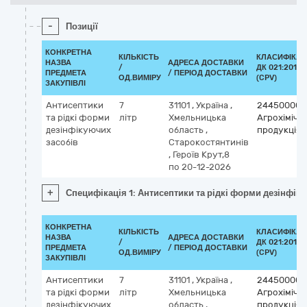
-
Позиції
КОНКРЕТНА
КІЛЬКІСТЬ
КЛАСИФІКАТ
НАЗВА
АДРЕСА ДОСТАВКИ
/
ДК 021:2015
ПРЕДМЕТА
/ ПЕРІОД ДОСТАВКИ
ОД.ВИМІРУ
(CPV)
ЗАКУПІВЛІ
Антисептики
7
31101
,
Україна
,
24450000-
та рідкі форми
літр
Хмельницька
Агрохімічн
дезінфікуючих
область
,
продукція
засобів
Старокостянтинів
,
Героїв Крут,8
по 20-12-2026
+
Специфікація 1: Антисептики та рідкі форми дезінфік
КОНКРЕТНА
КІЛЬКІСТЬ
КЛАСИФІКАТ
НАЗВА
АДРЕСА ДОСТАВКИ
/
ДК 021:2015
ПРЕДМЕТА
/ ПЕРІОД ДОСТАВКИ
ОД.ВИМІРУ
(CPV)
ЗАКУПІВЛІ
Антисептики
7
31101
,
Україна
,
24450000-
та рідкі форми
літр
Хмельницька
Агрохімічн
дезінфікуючих
область
,
продукція