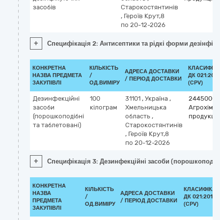
засобів
Старокостянтинів
,
Героїв Крут,8
по 20-12-2026
+
Специфікація 2: Антисептики та рідкі форми дезінфік
КОНКРЕТНА
КІЛЬКІСТЬ
КЛАСИФІК
АДРЕСА ДОСТАВКИ
НАЗВА ПРЕДМЕТА
/
ДК 021:201
/ ПЕРІОД ДОСТАВКИ
ЗАКУПІВЛІ
ОД.ВИМІРУ
(CPV)
Дезинфекційні
100
31101
,
Україна
,
24450000
засоби
кілограм
Хмельницька
Агрохіміч
(порошкоподібні
область
,
продукція
та таблетовані)
Старокостянтинів
,
Героїв Крут,8
по 20-12-2026
+
Специфікація 3: Дезинфекційні засоби (порошкоподібн
КОНКРЕТНА
КІЛЬКІСТЬ
КЛАСИФІКАТ
НАЗВА
АДРЕСА ДОСТАВКИ
/
ДК 021:2015
ПРЕДМЕТА
/ ПЕРІОД ДОСТАВКИ
ОД.ВИМІРУ
(CPV)
ЗАКУПІВЛІ