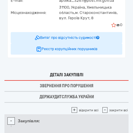
E-mail:
apteka_3267@post.mil.gov.ua
31100,
Україна
,
Хмельницька
Місцезнаходження:
область,
м. Староконстантинів,
вул. Героїв Крут, 8
0
Витяг про відсутність судимості
Реєстр корупційних порушників
ДЕТАЛІ ЗАКУПІВЛІ
ЗВЕРНЕННЯ ПРО ПОРУШЕННЯ
ДЕРЖАУДИТСЛУЖБА УКРАЇНИ
+
-
відкрити всі
закрити всі
-
Закупівля: