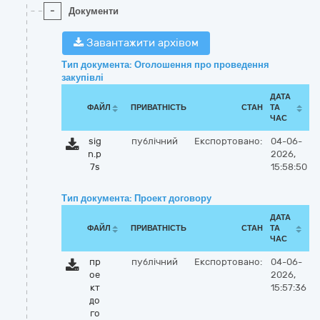
-
Документи
Завантажити архівом
Тип документа: Оголошення про проведення
закупівлі
ДАТА
ФАЙЛ
ПРИВАТНІСТЬ
СТАН
ТА
ЧАС
sig
публічний
Експортовано:
04-06-
n.p
2026,
7s
15:58:50
Тип документа: Проект договору
ДАТА
ФАЙЛ
ПРИВАТНІСТЬ
СТАН
ТА
ЧАС
пр
публічний
Експортовано:
04-06-
ое
2026,
кт
15:57:36
до
го