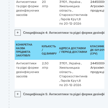
Антисептики
20
31101
,
Україна
,
24450000-
та рідкі форми
літр
Хмельницька
Агрохімічн
дезінфікуючих
область
,
продукція
засобів
Старокостянтинів
,
Героїв Крут,8
по 20-12-2026
+
Специфікація 4: Антисептики та рідкі форми дезінфік
КОНКРЕТНА
КІЛЬКІСТЬ
КЛАСИФІКАТ
НАЗВА
АДРЕСА ДОСТАВКИ
/
ДК 021:2015
ПРЕДМЕТА
/ ПЕРІОД ДОСТАВКИ
ОД.ВИМІРУ
(CPV)
ЗАКУПІВЛІ
Антисептики
2,50
31101
,
Україна
,
24450000-
та рідкі форми
літр
Хмельницька
Агрохімічн
дезінфікуючих
область
,
продукція
засобів
Старокостянтинів
,
Героїв Крут,8
по 20-12-2026
+
Специфікація 5: Антисептики та рідкі форми дезінфік