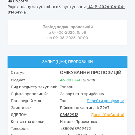
на DoZorro
Рядок плану закупівлі та обґрунтування:
UA-P-2026-06-04-
014349-a
Період подачі пропозицій
з 04-06-2026, 15:58
по 09-06-2026, 00:00
ЗАПИТ (ЦІНИ) ПРОПОЗИЦІЙ
ОЧІКУВАННЯ ПРОПОЗИЦІЙ
Статус:
Бюджет:
46 780
UAH
(з ПДВ)
Вид предмету закупівлі:
Товари
Оцінка пропозицій:
За вартістю придбання
Попередній етап:
Так
Перейти до відбору
Замовник:
Військова частина А 3267
ЄДРПОУ:
08462912
Досьє YouControl
Контактна особа:
Наталія Присяжнюк
Телефон:
+380968969472