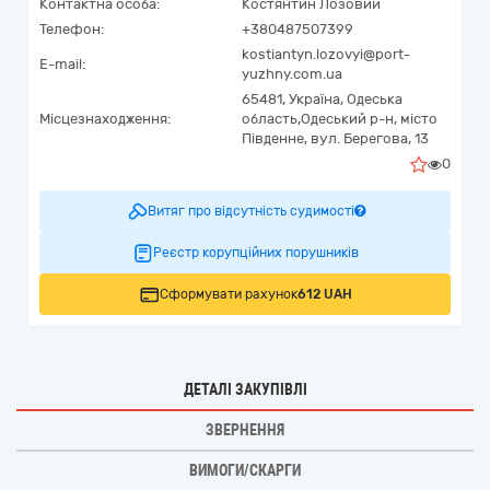
Контактна особа:
Костянтин Лозовий
Телефон:
+380487507399
kostiantyn.lozovyi@port-
E-mail:
yuzhny.com.ua
65481,
Україна
,
Одеська
Місцезнаходження:
область,
Одеський р-н, місто
Південне,
вул. Берегова, 13
0
Витяг про відсутність судимості
Реєстр корупційних порушників
Сформувати рахунок
612 UAH
ДЕТАЛІ ЗАКУПІВЛІ
ЗВЕРНЕННЯ
ВИМОГИ/СКАРГИ