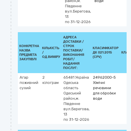
район,м.
води
Південне
вул.Берегова,
13
по 31-12-2026
АДРЕСА
ДОСТАВКИ /
КОНКРЕТНА
СТРОК
КІЛЬКІСТЬ
КЛАСИФІКАТОР
НАЗВА
ПОСТАВКИ/
/
ДК 021:2015
КЛАС
ПРЕДМЕТА
ВИКОНАННЯ
ОД.ВИМІРУ
(CPV)
ЗАКУПІВЛІ
РОБІТ/
НАДАННЯ
ПОСЛУГ:
Агар
2
65481
Україна
24962000-5
поживний
кілограм
Одеська
Хімічні
сухий
область
речовини
Одеський
для обробки
район,м.
води
Південне
вул.Берегова,
13
по 31-12-2026