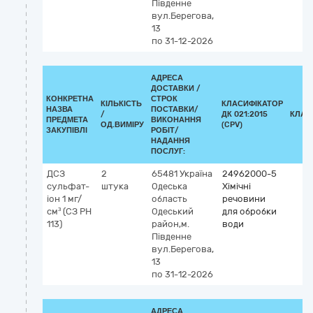
Південне
вул.Берегова,
13
по 31-12-2026
АДРЕСА
ДОСТАВКИ /
КОНКРЕТНА
СТРОК
КІЛЬКІСТЬ
КЛАСИФІКАТОР
НАЗВА
ПОСТАВКИ/
/
ДК 021:2015
КЛАС
ПРЕДМЕТА
ВИКОНАННЯ
ОД.ВИМІРУ
(CPV)
ЗАКУПІВЛІ
РОБІТ/
НАДАННЯ
ПОСЛУГ:
ДСЗ
2
65481
Україна
24962000-5
сульфат-
штука
Одеська
Хімічні
іон 1 мг/
область
речовини
см³ (СЗ РН
Одеський
для обробки
113)
район,м.
води
Південне
вул.Берегова,
13
по 31-12-2026
АДРЕСА