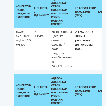
ДОСТАВКИ /
КОНКРЕТНА
СТРОК
КІЛЬКІСТЬ
КЛАСИФІКАТОР
НАЗВА
ПОСТАВКИ/
/
ДК 021:2015
КЛАС
ПРЕДМЕТА
ВИКОНАННЯ
ОД.ВИМІРУ
(CPV)
ЗАКУПІВЛІ
РОБІТ/
НАДАННЯ
ПОСЛУГ:
ДСЗУ
2
65481
Україна
24962000-5
амонію 1
штука
Одеська
Хімічні
мг/см³ (СЗ
область
речовини
РН 109)
Одеський
для обробки
район,м.
води
Південне
вул.Берегова,
13
по 31-12-2026
АДРЕСА
ДОСТАВКИ /
КОНКРЕТНА
СТРОК
КІЛЬКІСТЬ
КЛАСИФІКАТОР
НАЗВА
ПОСТАВКИ/
/
ДК 021:2015
КЛАС
ПРЕДМЕТА
ВИКОНАННЯ
ОД.ВИМІРУ
(CPV)
ЗАКУПІВЛІ
РОБІТ/
НАДАННЯ
ПОСЛУГ: