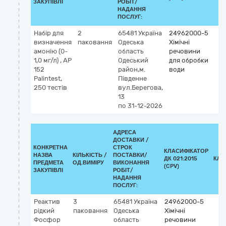
ЗАКУПІВЛІ
РОБІТ/
НАДАННЯ
ПОСЛУГ:
Набір для
2
65481
Україна
24962000-5
визначення
паковання
Одеська
Хімічні
амонію (0-
область
речовини
1,0 мг/л) , АР
Одеський
для обробки
152
район,м.
води
Palintest,
Південне
250 тестів
вул.Берегова,
13
по 31-12-2026
АДРЕСА
ДОСТАВКИ /
КОНКРЕТНА
СТРОК
КЛАСИФІКАТОР
НАЗВА
КІЛЬКІСТЬ /
ПОСТАВКИ/
ДК 021:2015
КЛА
ПРЕДМЕТА
ОД.ВИМІРУ
ВИКОНАННЯ
(CPV)
ЗАКУПІВЛІ
РОБІТ/
НАДАННЯ
ПОСЛУГ:
Реактив
3
65481
Україна
24962000-5
рідкий
паковання
Одеська
Хімічні
Фосфор
область
речовини