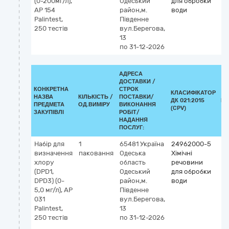
(0-200мг/л),
Одеський
для обробки
АP 154
район,м.
води
Palintest,
Південне
250 тестів
вул.Берегова,
13
по 31-12-2026
АДРЕСА
ДОСТАВКИ /
КОНКРЕТНА
СТРОК
КЛАСИФІКАТОР
НАЗВА
КІЛЬКІСТЬ /
ПОСТАВКИ/
ДК 021:2015
КЛ
ПРЕДМЕТА
ОД.ВИМІРУ
ВИКОНАННЯ
(CPV)
ЗАКУПІВЛІ
РОБІТ/
НАДАННЯ
ПОСЛУГ:
Набір для
1
65481
Україна
24962000-5
визначення
паковання
Одеська
Хімічні
хлору
область
речовини
(DPD1,
Одеський
для обробки
DPD3) (0-
район,м.
води
5,0 мг/л), AP
Південне
031
вул.Берегова,
Palintest,
13
250 тестів
по 31-12-2026