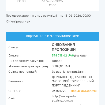
00:00
по 16-06-2026,
12:00
Період оскарження умов закупівлі - по
13-06-2026, 00:00
Хімічні реактиви
ВІДКРИТІ ТОРГИ З ОСОБЛИВОСТЯМИ
ОЧІКУВАННЯ
Статус:
ПРОПОЗИЦІЙ
Бюджет:
378 718,62
UAH
(без ПДВ)
Вид предмету закупівлі:
Товари
Мінімальний крок аукціону:
3 787,19 UAH
Оцінка пропозицій:
За вартістю придбання
ДЕРЖАВНЕ ПІДПРИЄМСТВО
Замовник:
"МОРСЬКИЙ ТОРГОВЕЛЬНИЙ
ПОРТ "ПІВДЕННИЙ"
ЄДРПОУ:
04704790
Досьє YouControl
http://www.port-
Сайт:
yuzhny.com.ua