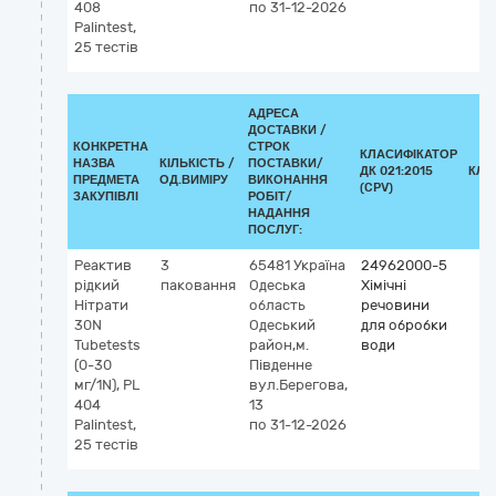
408
по 31-12-2026
Palintest,
25 тестів
АДРЕСА
ДОСТАВКИ /
КОНКРЕТНА
СТРОК
КЛАСИФІКАТОР
НАЗВА
КІЛЬКІСТЬ /
ПОСТАВКИ/
ДК 021:2015
КЛА
ПРЕДМЕТА
ОД.ВИМІРУ
ВИКОНАННЯ
(CPV)
ЗАКУПІВЛІ
РОБІТ/
НАДАННЯ
ПОСЛУГ:
Реактив
3
65481
Україна
24962000-5
рідкий
паковання
Одеська
Хімічні
Нiтрати
область
речовини
30N
Одеський
для обробки
Tubetests
район,м.
води
(0-30
Південне
мг/1N), РL
вул.Берегова,
404
13
Palintest,
по 31-12-2026
25 тестів