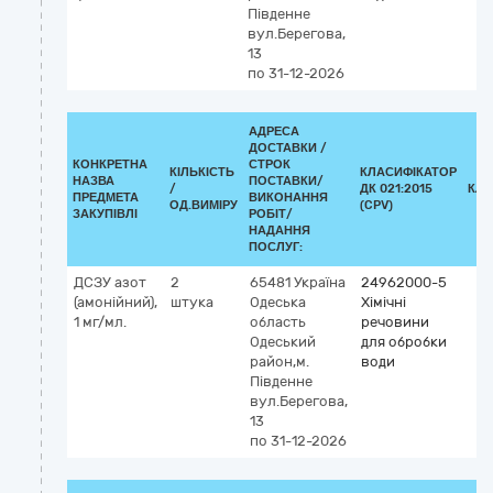
Південне
вул.Берегова,
13
по 31-12-2026
АДРЕСА
ДОСТАВКИ /
КОНКРЕТНА
СТРОК
КІЛЬКІСТЬ
КЛАСИФІКАТОР
НАЗВА
ПОСТАВКИ/
/
ДК 021:2015
КЛА
ПРЕДМЕТА
ВИКОНАННЯ
ОД.ВИМІРУ
(CPV)
ЗАКУПІВЛІ
РОБІТ/
НАДАННЯ
ПОСЛУГ:
ДСЗУ азот
2
65481
Україна
24962000-5
(амонійний),
штука
Одеська
Хімічні
1 мг/мл.
область
речовини
Одеський
для обробки
район,м.
води
Південне
вул.Берегова,
13
по 31-12-2026