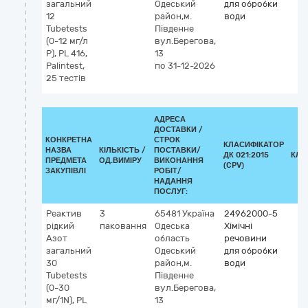
загальний
Одеський
для обробки
12
район,м.
води
Tubetests
Південне
(0-12 мг/л
вул.Берегова,
P), РL 416,
13
Palintest,
по 31-12-2026
25 тестів
АДРЕСА
ДОСТАВКИ /
КОНКРЕТНА
СТРОК
КЛАСИФІКАТОР
НАЗВА
КІЛЬКІСТЬ /
ПОСТАВКИ/
ДК 021:2015
КЛА
ПРЕДМЕТА
ОД.ВИМІРУ
ВИКОНАННЯ
(CPV)
ЗАКУПІВЛІ
РОБІТ/
НАДАННЯ
ПОСЛУГ:
Реактив
3
65481
Україна
24962000-5
рідкий
паковання
Одеська
Хімічні
Азот
область
речовини
загальний
Одеський
для обробки
30
район,м.
води
Tubetests
Південне
(0-30
вул.Берегова,
мг/1N), РL
13