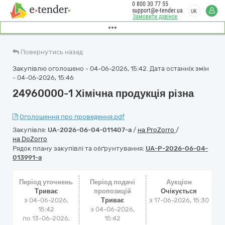
0 800 30 77 55
support@e-tender.ua
UK
Замовити дзвінок
Повернутись назад
Закупівлю оголошено - 04-06-2026, 15:42. Дата останніх змін
- 04-06-2026, 15:46
24960000-1 Хімічна продукція різна
Оголошення про проведення.pdf
Закупівля:
UA-2026-06-04-011407-a
/
на ProZorro
/
на DoZorro
Рядок плану закупівлі та обґрунтування:
UA-P-2026-06-04-
013991-a
Період уточнень
Період подачі
Аукціон
Триває
пропозицій
Очікується
з 04-06-2026,
Триває
з
17-06-2026, 15:30
15:42
з 04-06-2026,
по 13-06-2026,
15:42