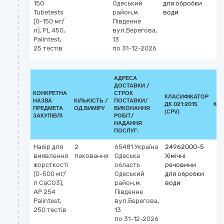
150
Одеський
для обробки
Tubetests
район,м.
води
(0-150 мг/
Південне
л), РL 450,
вул.Берегова,
Palintest,
13
25 тестів
по 31-12-2026
АДРЕСА
ДОСТАВКИ /
КОНКРЕТНА
СТРОК
КЛАСИФІКАТОР
НАЗВА
КІЛЬКІСТЬ /
ПОСТАВКИ/
ДК 021:2015
КЛ
ПРЕДМЕТА
ОД.ВИМІРУ
ВИКОНАННЯ
(CPV)
ЗАКУПІВЛІ
РОБІТ/
НАДАННЯ
ПОСЛУГ:
Набір для
2
65481
Україна
24962000-5
виявлення
паковання
Одеська
Хімічні
жорсткості
область
речовини
(0-500 мг/
Одеський
для обробки
л CaCO3),
район,м.
води
АР 254
Південне
Palintest,
вул.Берегова,
250 тестів
13
по 31-12-2026