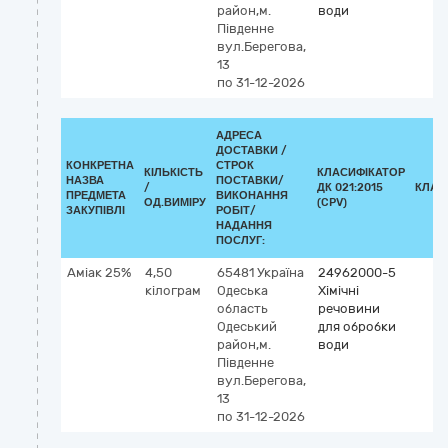
район,м.
води
Південне
вул.Берегова,
13
по 31-12-2026
АДРЕСА
ДОСТАВКИ /
КОНКРЕТНА
СТРОК
КІЛЬКІСТЬ
КЛАСИФІКАТОР
НАЗВА
ПОСТАВКИ/
/
ДК 021:2015
КЛАС
ПРЕДМЕТА
ВИКОНАННЯ
ОД.ВИМІРУ
(CPV)
ЗАКУПІВЛІ
РОБІТ/
НАДАННЯ
ПОСЛУГ:
Аміак 25%
4,50
65481
Україна
24962000-5
кілограм
Одеська
Хімічні
область
речовини
Одеський
для обробки
район,м.
води
Південне
вул.Берегова,
13
по 31-12-2026