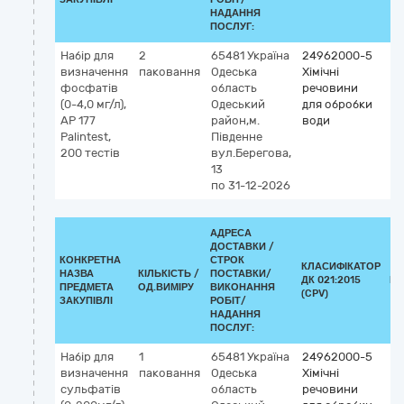
НАДАННЯ
ПОСЛУГ:
Набір для
2
65481
Україна
24962000-5
визначення
паковання
Одеська
Хімічні
фосфатів
область
речовини
(0-4,0 мг/л),
Одеський
для обробки
АР 177
район,м.
води
Palintest,
Південне
200 тестів
вул.Берегова,
13
по 31-12-2026
АДРЕСА
ДОСТАВКИ /
КОНКРЕТНА
СТРОК
КЛАСИФІКАТОР
НАЗВА
КІЛЬКІСТЬ /
ПОСТАВКИ/
ДК 021:2015
КЛ
ПРЕДМЕТА
ОД.ВИМІРУ
ВИКОНАННЯ
(CPV)
ЗАКУПІВЛІ
РОБІТ/
НАДАННЯ
ПОСЛУГ:
Набір для
1
65481
Україна
24962000-5
визначення
паковання
Одеська
Хімічні
сульфатів
область
речовини