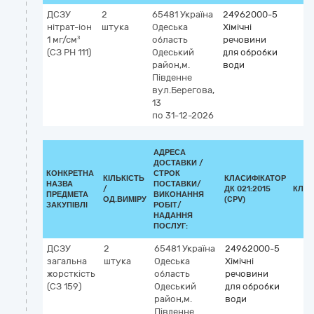
ДСЗУ
2
65481
Україна
24962000-5
нітрат-іон
штука
Одеська
Хімічні
1 мг/см³
область
речовини
(СЗ РН 111)
Одеський
для обробки
район,м.
води
Південне
вул.Берегова,
13
по 31-12-2026
АДРЕСА
ДОСТАВКИ /
КОНКРЕТНА
СТРОК
КІЛЬКІСТЬ
КЛАСИФІКАТОР
НАЗВА
ПОСТАВКИ/
/
ДК 021:2015
КЛАС
ПРЕДМЕТА
ВИКОНАННЯ
ОД.ВИМІРУ
(CPV)
ЗАКУПІВЛІ
РОБІТ/
НАДАННЯ
ПОСЛУГ:
ДСЗУ
2
65481
Україна
24962000-5
загальна
штука
Одеська
Хімічні
жорсткість
область
речовини
(СЗ 159)
Одеський
для обробки
район,м.
води
Південне