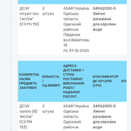
ДСЗУ
2
65481
Україна
24962000-5
нітрит-іон
штука
Одеська
Хімічні
1 мг/см³
область
речовини
(СЗ РН 110)
Одеський
для обробки
район,м.
води
Південне
вул.Берегова,
13
по 31-12-2026
АДРЕСА
ДОСТАВКИ /
КОНКРЕТНА
СТРОК
КІЛЬКІСТЬ
КЛАСИФІКАТОР
НАЗВА
ПОСТАВКИ/
/
ДК 021:2015
КЛАС
ПРЕДМЕТА
ВИКОНАННЯ
ОД.ВИМІРУ
(CPV)
ЗАКУПІВЛІ
РОБІТ/
НАДАННЯ
ПОСЛУГ:
ДСЗУ
2
65481
Україна
24962000-5
залізо (ІІІ)
штука
Одеська
Хімічні
1мг/см³
область
речовини
(СЗ РМ
Одеський
для обробки
133)
район,м.
води