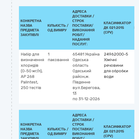
АДРЕСА
ДОСТАВКИ /
КОНКРЕТНА
СТРОК
КЛАСИФІКАТОР
НАЗВА
КІЛЬКІСТЬ /
ПОСТАВКИ/
ДК 021:2015
КЛ
ПРЕДМЕТА
ОД.ВИМІРУ
ВИКОНАННЯ
(CPV)
ЗАКУПІВЛІ
РОБІТ/
НАДАННЯ
ПОСЛУГ:
Набір для
1
65481
Україна
24962000-5
визначення
паковання
Одеська
Хімічні
хлоридів
область
речовини
(0-50 мг/л),
Одеський
для обробки
AP 268
район,м.
води
Palintest,
Південне
250 тестів
вул.Берегова,
13
по 31-12-2026
АДРЕСА
ДОСТАВКИ /
КОНКРЕТНА
СТРОК
КЛАСИФІКАТОР
НАЗВА
КІЛЬКІСТЬ /
ПОСТАВКИ/
ДК 021:2015
КЛ
ПРЕДМЕТА
ОД.ВИМІРУ
ВИКОНАННЯ
(CPV)
ЗАКУПІВЛІ
РОБІТ/