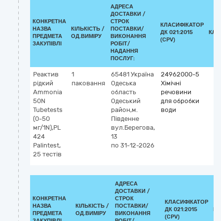
АДРЕСА
ДОСТАВКИ /
КОНКРЕТНА
СТРОК
КЛАСИФІКАТОР
НАЗВА
КІЛЬКІСТЬ /
ПОСТАВКИ/
ДК 021:2015
КЛА
ПРЕДМЕТА
ОД.ВИМІРУ
ВИКОНАННЯ
(CPV)
ЗАКУПІВЛІ
РОБІТ/
НАДАННЯ
ПОСЛУГ:
Реактив
1
65481
Україна
24962000-5
рідкий
паковання
Одеська
Хімічні
Ammonia
область
речовини
50N
Одеський
для обробки
Tubetests
район,м.
води
(0-50
Південне
мг/1N),РL
вул.Берегова,
424
13
Palintest,
по 31-12-2026
25 тестів
АДРЕСА
ДОСТАВКИ /
КОНКРЕТНА
СТРОК
КЛАСИФІКАТОР
НАЗВА
КІЛЬКІСТЬ /
ПОСТАВКИ/
ДК 021:2015
КЛ
ПРЕДМЕТА
ОД.ВИМІРУ
ВИКОНАННЯ
(CPV)
ЗАКУПІВЛІ
РОБІТ/