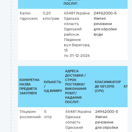
ПОСЛУГ:
Калію
0,20
65481
Україна
24962000-5
гідроокис
кілограм
Одеська
Хімічні
область
речовини
Одеський
для обробки
район,м.
води
Південне
вул.Берегова,
13
по 31-12-2026
АДРЕСА
ДОСТАВКИ /
КОНКРЕТНА
СТРОК
КІЛЬКІСТЬ
КЛАСИФІКАТОР
НАЗВА
ПОСТАВКИ/
/
ДК 021:2015
КЛА
ПРЕДМЕТА
ВИКОНАННЯ
ОД.ВИМІРУ
(CPV)
ЗАКУПІВЛІ
РОБІТ/
НАДАННЯ
ПОСЛУГ:
Гліцерин
5
65481
Україна
24962000-5
рослинний
літр
Одеська
Хімічні
область
речовини
Одеський
для обробки