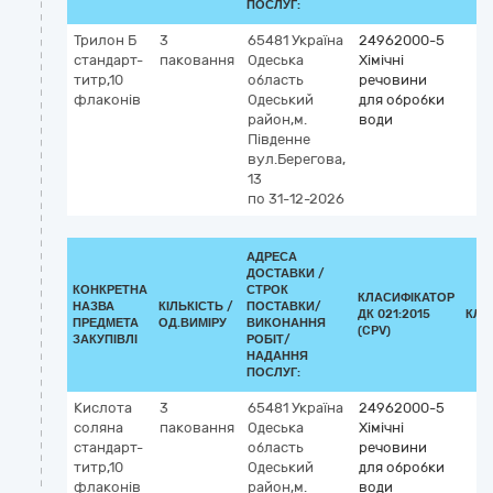
ПОСЛУГ:
Трилон Б
3
65481
Україна
24962000-5
стандарт-
паковання
Одеська
Хімічні
титр,10
область
речовини
флаконів
Одеський
для обробки
район,м.
води
Південне
вул.Берегова,
13
по 31-12-2026
АДРЕСА
ДОСТАВКИ /
КОНКРЕТНА
СТРОК
КЛАСИФІКАТОР
НАЗВА
КІЛЬКІСТЬ /
ПОСТАВКИ/
ДК 021:2015
КЛА
ПРЕДМЕТА
ОД.ВИМІРУ
ВИКОНАННЯ
(CPV)
ЗАКУПІВЛІ
РОБІТ/
НАДАННЯ
ПОСЛУГ:
Кислота
3
65481
Україна
24962000-5
соляна
паковання
Одеська
Хімічні
стандарт-
область
речовини
титр,10
Одеський
для обробки
флаконів
район,м.
води