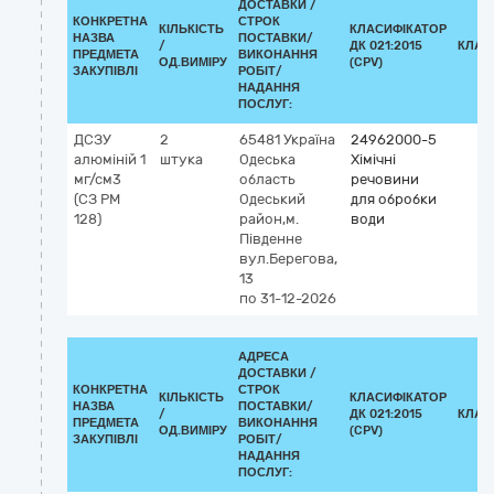
ДОСТАВКИ /
КОНКРЕТНА
СТРОК
КІЛЬКІСТЬ
КЛАСИФІКАТОР
НАЗВА
ПОСТАВКИ/
/
ДК 021:2015
КЛАС
ПРЕДМЕТА
ВИКОНАННЯ
ОД.ВИМІРУ
(CPV)
ЗАКУПІВЛІ
РОБІТ/
НАДАННЯ
ПОСЛУГ:
ДСЗУ
2
65481
Україна
24962000-5
алюміній 1
штука
Одеська
Хімічні
мг/см3
область
речовини
(СЗ РМ
Одеський
для обробки
128)
район,м.
води
Південне
вул.Берегова,
13
по 31-12-2026
АДРЕСА
ДОСТАВКИ /
КОНКРЕТНА
СТРОК
КІЛЬКІСТЬ
КЛАСИФІКАТОР
НАЗВА
ПОСТАВКИ/
/
ДК 021:2015
КЛАС
ПРЕДМЕТА
ВИКОНАННЯ
ОД.ВИМІРУ
(CPV)
ЗАКУПІВЛІ
РОБІТ/
НАДАННЯ
ПОСЛУГ: