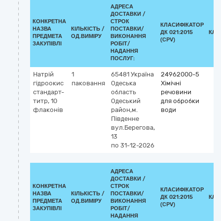
АДРЕСА
ДОСТАВКИ /
КОНКРЕТНА
СТРОК
КЛАСИФІКАТОР
НАЗВА
КІЛЬКІСТЬ /
ПОСТАВКИ/
ДК 021:2015
КЛА
ПРЕДМЕТА
ОД.ВИМІРУ
ВИКОНАННЯ
(CPV)
ЗАКУПІВЛІ
РОБІТ/
НАДАННЯ
ПОСЛУГ:
Натрій
1
65481
Україна
24962000-5
гідроокис
паковання
Одеська
Хімічні
стандарт-
область
речовини
титр, 10
Одеський
для обробки
флаконів
район,м.
води
Південне
вул.Берегова,
13
по 31-12-2026
АДРЕСА
ДОСТАВКИ /
КОНКРЕТНА
СТРОК
КЛАСИФІКАТОР
НАЗВА
КІЛЬКІСТЬ /
ПОСТАВКИ/
ДК 021:2015
КЛА
ПРЕДМЕТА
ОД.ВИМІРУ
ВИКОНАННЯ
(CPV)
ЗАКУПІВЛІ
РОБІТ/
НАДАННЯ