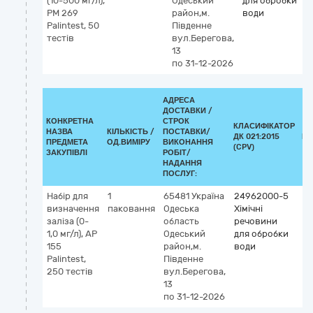
(10-500 мг/л),
Одеський
для обробки
PM 269
район,м.
води
Palintest, 50
Південне
тестів
вул.Берегова,
13
по 31-12-2026
АДРЕСА
ДОСТАВКИ /
КОНКРЕТНА
СТРОК
КЛАСИФІКАТОР
НАЗВА
КІЛЬКІСТЬ /
ПОСТАВКИ/
ДК 021:2015
КЛ
ПРЕДМЕТА
ОД.ВИМІРУ
ВИКОНАННЯ
(CPV)
ЗАКУПІВЛІ
РОБІТ/
НАДАННЯ
ПОСЛУГ:
Набір для
1
65481
Україна
24962000-5
визначення
паковання
Одеська
Хімічні
заліза (0-
область
речовини
1,0 мг/л), AP
Одеський
для обробки
155
район,м.
води
Palintest,
Південне
250 тестів
вул.Берегова,
13
по 31-12-2026