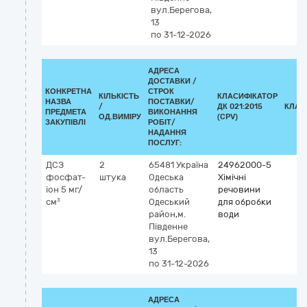
вул.Берегова,
13
по 31-12-2026
АДРЕСА
ДОСТАВКИ /
КОНКРЕТНА
СТРОК
КІЛЬКІСТЬ
КЛАСИФІКАТОР
НАЗВА
ПОСТАВКИ/
/
ДК 021:2015
КЛАС
ПРЕДМЕТА
ВИКОНАННЯ
ОД.ВИМІРУ
(CPV)
ЗАКУПІВЛІ
РОБІТ/
НАДАННЯ
ПОСЛУГ:
ДСЗ
2
65481
Україна
24962000-5
фосфат-
штука
Одеська
Хімічні
іон 5 мг/
область
речовини
см³
Одеський
для обробки
район,м.
води
Південне
вул.Берегова,
13
по 31-12-2026
АДРЕСА