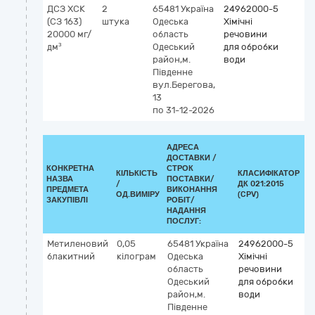
ДСЗ ХСК
2
65481
Україна
24962000-5
(СЗ 163)
штука
Одеська
Хімічні
20000 мг/
область
речовини
дм³
Одеський
для обробки
район,м.
води
Південне
вул.Берегова,
13
по 31-12-2026
АДРЕСА
ДОСТАВКИ /
КОНКРЕТНА
СТРОК
КІЛЬКІСТЬ
КЛАСИФІКАТОР
НАЗВА
ПОСТАВКИ/
/
ДК 021:2015
К
ПРЕДМЕТА
ВИКОНАННЯ
ОД.ВИМІРУ
(CPV)
ЗАКУПІВЛІ
РОБІТ/
НАДАННЯ
ПОСЛУГ:
Метиленовий
0,05
65481
Україна
24962000-5
блакитний
кілограм
Одеська
Хімічні
область
речовини
Одеський
для обробки
район,м.
води
Південне