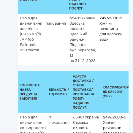
НАДАННЯ
ПОСЛУГ:
Набір для
1
65481
Україна
24962000-5
визначення
паковання
Одеська
Хімічні
алюмінію
область
речовини
(0-0,5 мг/л)
Одеський
для обробки
, AP 166
район,м.
води
Palintest,
Південне
250 тестів
вул.Берегова,
13
по 31-12-2026
АДРЕСА
ДОСТАВКИ /
КОНКРЕТНА
СТРОК
КЛАСИФІКАТОР
НАЗВА
КІЛЬКІСТЬ /
ПОСТАВКИ/
ДК 021:2015
ПРЕДМЕТА
ОД.ВИМІРУ
ВИКОНАННЯ
(CPV)
ЗАКУПІВЛІ
РОБІТ/
НАДАННЯ
ПОСЛУГ:
Набір для
1
65481
Україна
24962000-5
визначення
паковання
Одеська
Хімічні
кольоровості
область
речовини