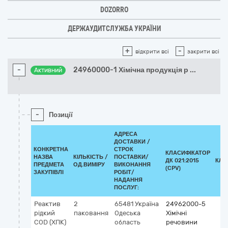
DOZORRO
ДЕРЖАУДИТСЛУЖБА УКРАЇНИ
+
-
відкрити всі
закрити всі
-
24960000-1 Хімічна продукція р
...
Активний
-
Позиції
АДРЕСА
ДОСТАВКИ /
КОНКРЕТНА
СТРОК
КЛАСИФІКАТОР
НАЗВА
КІЛЬКІСТЬ /
ПОСТАВКИ/
ДК 021:2015
КЛА
ПРЕДМЕТА
ОД.ВИМІРУ
ВИКОНАННЯ
(CPV)
ЗАКУПІВЛІ
РОБІТ/
НАДАННЯ
ПОСЛУГ:
Реактив
2
65481
Україна
24962000-5
рідкий
паковання
Одеська
Хімічні
COD (ХПК)
область
речовини