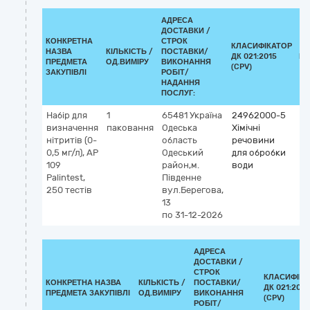
АДРЕСА
ДОСТАВКИ /
КОНКРЕТНА
СТРОК
КЛАСИФІКАТОР
НАЗВА
КІЛЬКІСТЬ /
ПОСТАВКИ/
ДК 021:2015
КЛ
ПРЕДМЕТА
ОД.ВИМІРУ
ВИКОНАННЯ
(CPV)
ЗАКУПІВЛІ
РОБІТ/
НАДАННЯ
ПОСЛУГ:
Набір для
1
65481
Україна
24962000-5
визначення
паковання
Одеська
Хімічні
нітритів (0-
область
речовини
0,5 мг/л), АP
Одеський
для обробки
109
район,м.
води
Palintest,
Південне
250 тестів
вул.Берегова,
13
по 31-12-2026
АДРЕСА
ДОСТАВКИ /
СТРОК
КЛАСИФІКА
КОНКРЕТНА НАЗВА
КІЛЬКІСТЬ /
ПОСТАВКИ/
ДК 021:2015
ПРЕДМЕТА ЗАКУПІВЛІ
ОД.ВИМІРУ
ВИКОНАННЯ
(CPV)
РОБІТ/