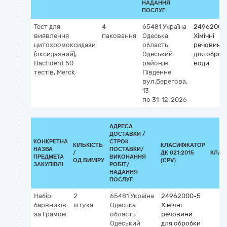
НАДАННЯ
ПОСЛУГ:
Тест для
4
65481
Україна
24962000
виявлення
паковання
Одеська
Хімічні
цитохромоксидази
область
речовини
(оксидазний),
Одеський
для оброб
Bactident 50
район,м.
води
тестів, Merck
Південне
вул.Берегова,
13
по 31-12-2026
АДРЕСА
ДОСТАВКИ /
КОНКРЕТНА
СТРОК
КІЛЬКІСТЬ
КЛАСИФІКАТОР
НАЗВА
ПОСТАВКИ/
/
ДК 021:2015
КЛАС
ПРЕДМЕТА
ВИКОНАННЯ
ОД.ВИМІРУ
(CPV)
ЗАКУПІВЛІ
РОБІТ/
НАДАННЯ
ПОСЛУГ:
Набір
2
65481
Україна
24962000-5
барвників
штука
Одеська
Хімічні
за Грамом
область
речовини
Одеський
для обробки