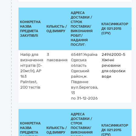
АДРЕСА
ДОСТАВКИ /
КОНКРЕТНА
СТРОК
КЛАСИФІКАТОР
НАЗВА
КІЛЬКІСТЬ /
ПОСТАВКИ/
ДК 021:2015
КЛ
ПРЕДМЕТА
ОД.ВИМІРУ
ВИКОНАННЯ
(CPV)
ЗАКУПІВЛІ
РОБІТ/
НАДАННЯ
ПОСЛУГ:
Набір для
3
65481
Україна
24962000-5
визначення
паковання
Одеська
Хімічні
нітратів (0-
область
речовини
20мг/л), АР
Одеський
для обробки
163
район,м.
води
Palintest,
Південне
200 тестів
вул.Берегова,
13
по 31-12-2026
АДРЕСА
ДОСТАВКИ /
КОНКРЕТНА
СТРОК
КЛАСИФІКАТОР
НАЗВА
КІЛЬКІСТЬ /
ПОСТАВКИ/
ДК 021:2015
КЛ
ПРЕДМЕТА
ОД.ВИМІРУ
ВИКОНАННЯ
(CPV)