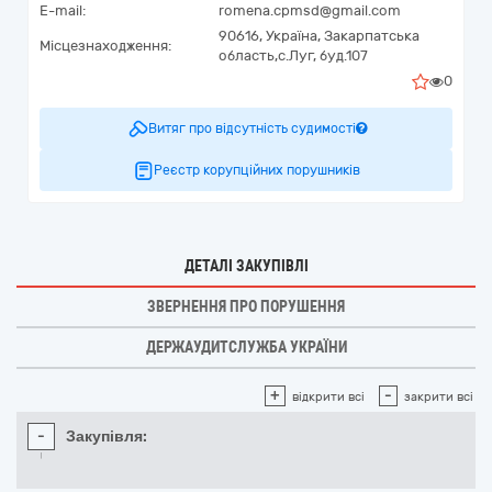
E-mail:
romena.cpmsd@gmail.com
90616,
Україна
,
Закарпатська
Місцезнаходження:
область,
с.Луг,
буд.107
0
Витяг про відсутність судимості
Реєстр корупційних порушників
ДЕТАЛІ ЗАКУПІВЛІ
ЗВЕРНЕННЯ ПРО ПОРУШЕННЯ
ДЕРЖАУДИТСЛУЖБА УКРАЇНИ
+
-
відкрити всі
закрити всі
-
Закупівля: