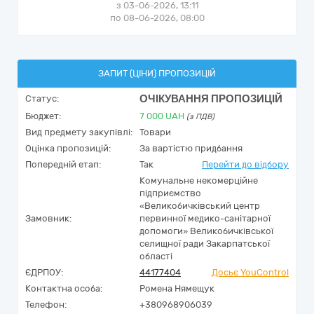
з 03-06-2026, 13:11
по 08-06-2026, 08:00
ЗАПИТ (ЦІНИ) ПРОПОЗИЦІЙ
ОЧІКУВАННЯ ПРОПОЗИЦІЙ
Статус:
Бюджет:
7 000
UAH
(з ПДВ)
Вид предмету закупівлі:
Товари
Оцінка пропозицій:
За вартістю придбання
Попередній етап:
Так
Перейти до відбору
Комунальне некомерційне
підприємство
«Великобичківський центр
Замовник:
первинної медико-санітарної
допомоги» Великобичківської
селищної ради Закарпатської
області
ЄДРПОУ:
44177404
Досьє YouControl
Контактна особа:
Ромена Нямещук
Телефон:
+380968906039