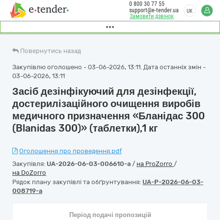
0 800 30 77 55
support@e-tender.ua
UK
Замовити дзвінок
Повернутись назад
Закупівлю оголошено - 03-06-2026, 13:11. Дата останніх змін -
03-06-2026, 13:11
Засіб дезінфікуючий для дезінфекції,
достерилізаційного очищення виробів
медичного призначення «Бланідас 300
(Blanidas 300)» (таблетки),1 кг
Оголошення про проведення.pdf
Закупівля:
UA-2026-06-03-006610-a
/
на ProZorro
/
на DoZorro
Рядок плану закупівлі та обґрунтування:
UA-P-2026-06-03-
008719-a
Період подачі пропозицій