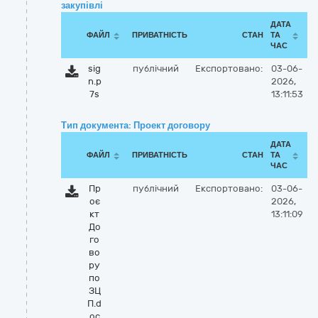
закупівлі
ДАТА
ФАЙЛ
ПРИВАТНІСТЬ
СТАН
ТА
ЧАС
sig
публічний
Експортовано:
03-06-
n.p
2026,
7s
13:11:53
Тип документа: Проект договору
ДАТА
ФАЙЛ
ПРИВАТНІСТЬ
СТАН
ТА
ЧАС
Пр
публічний
Експортовано:
03-06-
оє
2026,
кт
13:11:09
До
го
во
ру
по
ЗЦ
П.d
oc