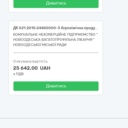
Дивитись
ДК 021:2015:24450000-3 Агрохімічна продукція (Засіб на основі Етилового спирту рідина, каністра ( V>1,5л )
КОМУНАЛЬНЕ НЕКОМЕРЦІЙНЕ ПІДПРИЄМСТВО "
НОВООДЕСЬКА БАГАТОПРОФІЛЬНА ЛІКАРНЯ "
НОВООДЕСЬКОЇ МІСЬКОЇ РАДИ
Очікувана вартість
25 642,00 UAH
з ПДВ
Дивитись