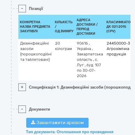
-
Позиції
АДРЕСА
КОНКРЕТНА
КІЛЬКІСТЬ
КЛАСИФІКАТОР
ДОСТАВКИ /
НАЗВА ПРЕДМЕТА
/
ДК 021:2015
ПЕРІОД
ЗАКУПІВЛІ
ОД.ВИМІРУ
(CPV)
ДОСТАВКИ
Дезинфекційні
20
90616
,
24450000-3
засоби
кілограм
Україна
,
Агрохімічна
(порошкоподібні
Закарпатська
продукція
та таблетовані)
область
,
с.
Луг
,
буд. 107
по 30-07-
2026
+
Специфікація 1: Дезинфекційні засоби (порошкоподібн
-
Документи
Завантажити архівом
Тип документа: Оголошення про проведення