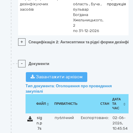
дезінфікуючих
область
,
Буча
,
продукція
засобів
бульвар
Богдана
Хмельницького,
2
по 31-12-2026
+
Специфікація 2: Антисептики та рідкі форми дезінфік
-
Документи
Завантажити архівом
Тип документа: Оголошення про проведення
закупівлі
ДАТА
ФАЙЛ
ПРИВАТНІСТЬ
СТАН
ТА
ЧАС
sig
публічний
Експортовано:
02-06-
n.p
2026,
7s
10:45:54