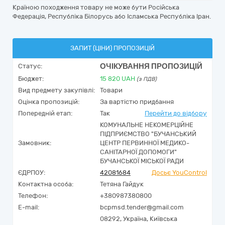
Країною походження товару не може бути Російська
Федерація, Республіка Білорусь або Ісламська Республіка Іран.
ЗАПИТ (ЦІНИ) ПРОПОЗИЦІЙ
ОЧІКУВАННЯ ПРОПОЗИЦІЙ
Статус:
Бюджет:
15 820
UAH
(з ПДВ)
Вид предмету закупівлі:
Товари
Оцінка пропозицій:
За вартістю придбання
Попередній етап:
Так
Перейти до відбору
КОМУНАЛЬНЕ НЕКОМЕРЦІЙНЕ
ПІДПРИЄМСТВО "БУЧАНСЬКИЙ
Замовник:
ЦЕНТР ПЕРВИННОЇ МЕДИКО-
САНІТАРНОЇ ДОПОМОГИ"
БУЧАНСЬКОЇ МІСЬКОЇ РАДИ
ЄДРПОУ:
42081684
Досьє YouControl
Контактна особа:
Тетяна Гайдук
Телефон:
+380987380800
E-mail:
bcpmsd.tender@gmail.com
08292,
Україна
,
Київська