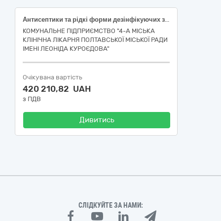
Антисептики та рідкі форми дезінфікуючих засобів; Антисептики та рідкі форми дезінфікуючих засобів; Антисептики та рідкі форми дезінфікуючих засобів; Антисептики та рідкі форми дезінфікуючих засобів; Антисептики та рідкі форми дезінфікуючих засобів; Антисептики та рідкі форми дезінфікуючих засобів; Антисептики та рідкі форми дезінфікуючих засобів; Антисептики та рідкі форми дезінфікуючих засобів
КОМУНАЛЬНЕ ПІДПРИЄМСТВО "4-А МІСЬКА
КЛІНІЧНА ЛІКАРНЯ ПОЛТАВСЬКОЇ МІСЬКОЇ РАДИ
ІМЕНІ ЛЕОНІДА КУРОЄДОВА"
Очікувана вартість
420 210,82 UAH
з ПДВ
Дивитись
СЛІДКУЙТЕ ЗА НАМИ: