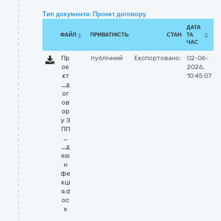
Тип документа: Проект договору
ДАТА
ФАЙЛ
ПРИВАТНІСТЬ
СТАН
ТА
ЧАС
Пр
публічний
Експортовано:
02-06-
оє
2026,
кт
10:45:07
_д
ог
ов
ор
у З
ПП
_
_д
езі
н
фе
кці
я.d
oc
x