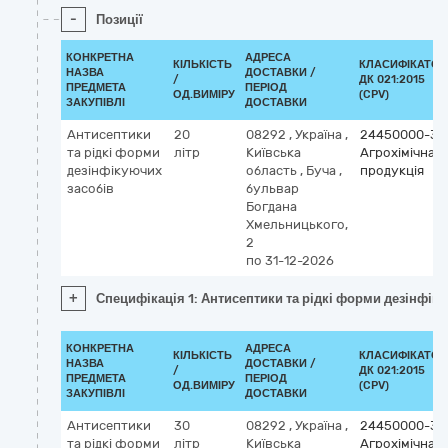
-
Позиції
КОНКРЕТНА
АДРЕСА
КІЛЬКІСТЬ
КЛАСИФІКАТОР
НАЗВА
ДОСТАВКИ /
/
ДК 021:2015
ПРЕДМЕТА
ПЕРІОД
ОД.ВИМІРУ
(CPV)
ЗАКУПІВЛІ
ДОСТАВКИ
Антисептики
20
08292
,
Україна
,
24450000-3
та рідкі форми
літр
Київська
Агрохімічна
дезінфікуючих
область
,
Буча
,
продукція
засобів
бульвар
Богдана
Хмельницького,
2
по 31-12-2026
+
Специфікація 1: Антисептики та рідкі форми дезінфік
КОНКРЕТНА
АДРЕСА
КІЛЬКІСТЬ
КЛАСИФІКАТОР
НАЗВА
ДОСТАВКИ /
/
ДК 021:2015
ПРЕДМЕТА
ПЕРІОД
ОД.ВИМІРУ
(CPV)
ЗАКУПІВЛІ
ДОСТАВКИ
Антисептики
30
08292
,
Україна
,
24450000-3
та рідкі форми
літр
Київська
Агрохімічна