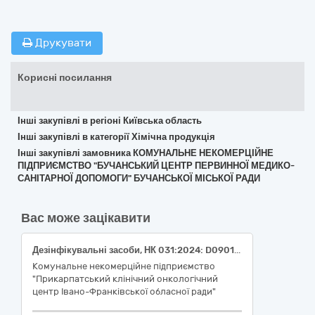
Друкувати
Корисні посилання
Інші закупівлі в регіоні Київська область
Інші закупівлі в категорії Хімічна продукція
Інші закупівлі замовника КОМУНАЛЬНЕ НЕКОМЕРЦІЙНЕ
ПІДПРИЄМСТВО "БУЧАНСЬКИЙ ЦЕНТР ПЕРВИННОЇ МЕДИКО-
САНІТАРНОЇ ДОПОМОГИ" БУЧАНСЬКОЇ МІСЬКОЇ РАДИ
Вас може зацікавити
Дезінфікувальні засоби, НК 031:2024: D0901 СОЛІ АМОНІЮ ДЛЯ ДЕЗІНФЕКЦІЇ МЕДИЧНИХ ВИРОБІВ/ НК 024:2023: 47631 Засіб дезінфікуючий для медичних виробів; НК 031:2024: D0702 ІЗОПРОПІЛОВИЙ СПИРТ ДЛЯ ДЕЗІНФЕКЦІЇ МЕДИЧНИХ ВИРОБІВ/ НК 024:2023: 41550 Дезінфікуючі засоби для рук; НК 031:2024: D99 Дезінфекційні засоби, Антисептики, засоби для Стерилізації і очищення Медичних виробів – інше/ НК 023:2024: 41550 Дезінфікувальні засоби для рук; НК 031:2024: D0599 Виробники кисню для дезінфекції медичних виробів – інше/ НК 023:2024: 58077 Серветка для дезінфекції медичного виробу
Комунальне некомерційне підприємство
"Прикарпатський клінічний онкологічний
центр Івано-Франківської обласної ради"