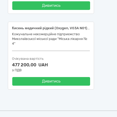
Дивитись
Кисень медичний рідкий (Oxygen, V03A N01), з кріоциліндром
Комунальне некомерційне підприємство
Миколаївської міської ради "Міська лікарня №
4"
Очікувана вартість
477 200,00 UAH
з ПДВ
Дивитись