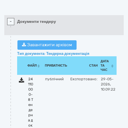
-
Документи тендеру
Завантажити архівом
Тип документа: Тендерна документація
ДАТА
ФАЙЛ
ПРИВАТНІСТЬ
СТАН
ТА
ЧАС
24
публічний
Експортовано:
29-05-
110
2026,
00
10:09:22
0-
8 Т
ен
де
рн
а д
ок