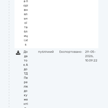
а п
орі
вн
ял
ьн
ої
та
бл
иц
і.xl
s
До
публічний
Експортовано:
29-05-
да
2026,
то
10:09:22
к А
до
ТД
Пе
ре
лік
до
ку
ме
нті