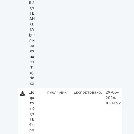
5.2
до
ТД
АН
КЕ
ТА
(дл
я н
ер
ез
ид
ен
ті
в).
do
cx
До
публічний
Експортовано:
29-05-
да
2026,
то
10:09:22
к 6
до
ТД
Фо
рм