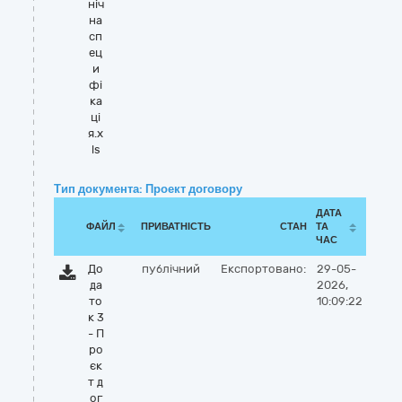
ніч
на
сп
ец
и
фі
ка
ці
я.x
ls
Тип документа: Проект договору
ДАТА
ФАЙЛ
ПРИВАТНІСТЬ
СТАН
ТА
ЧАС
До
публічний
Експортовано:
29-05-
да
2026,
то
10:09:22
к 3
- П
ро
єк
т д
ог