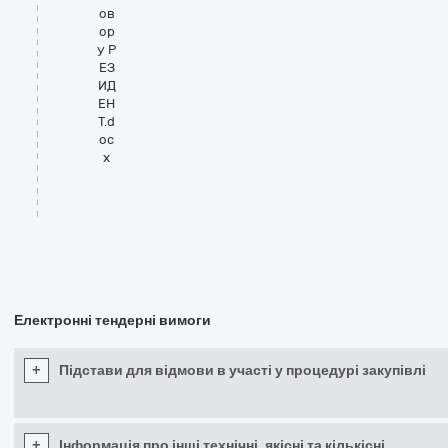
ов
ор
у Р
ЕЗ
ИД
ЕН
Т.d
oc
x
Електронні тендерні вимоги
+
Підстави для відмови в участі у процедурі закупівлі
+
Інформація про інші технічні, якісні та кількісні