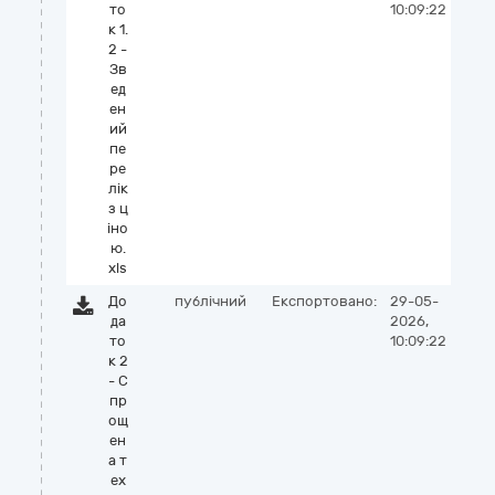
то
10:09:22
к 1.
2 -
Зв
ед
ен
ий
пе
ре
лік
з ц
іно
ю.
xls
До
публічний
Експортовано:
29-05-
да
2026,
то
10:09:22
к 2
- С
пр
ощ
ен
а т
ех