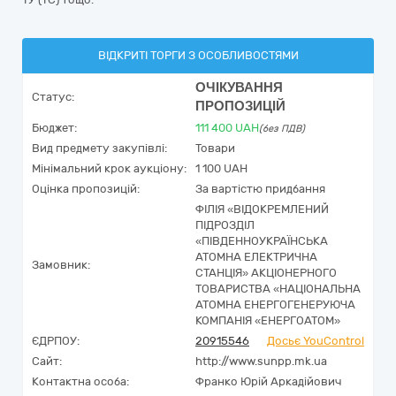
ВІДКРИТІ ТОРГИ З ОСОБЛИВОСТЯМИ
ОЧІКУВАННЯ
Статус:
ПРОПОЗИЦІЙ
Бюджет:
111 400
UAH
(без ПДВ)
Вид предмету закупівлі:
Товари
Мінімальний крок аукціону:
1 100 UAH
Оцінка пропозицій:
За вартістю придбання
ФІЛІЯ «ВІДОКРЕМЛЕНИЙ
ПІДРОЗДІЛ
«ПІВДЕННОУКРАЇНСЬКА
АТОМНА ЕЛЕКТРИЧНА
Замовник:
СТАНЦІЯ» АКЦІОНЕРНОГО
ТОВАРИСТВА «НАЦІОНАЛЬНА
АТОМНА ЕНЕРГОГЕНЕРУЮЧА
КОМПАНІЯ «ЕНЕРГОАТОМ»
ЄДРПОУ:
20915546
Досьє YouControl
Сайт:
http://www.sunpp.mk.ua
Контактна особа:
Франко Юрій Аркадійович