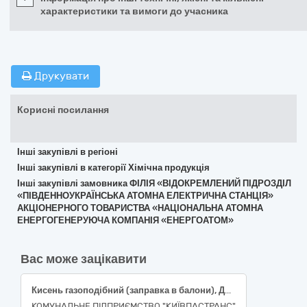
характеристики та вимоги до учасника
Друкувати
Корисні посилання
Інші закупівлі в регіоні
Інші закупівлі в категорії Хімічна продукція
Інші закупівлі замовника ФІЛІЯ «ВІДОКРЕМЛЕНИЙ ПІДРОЗДІЛ
«ПІВДЕННОУКРАЇНСЬКА АТОМНА ЕЛЕКТРИЧНА СТАНЦІЯ»
АКЦІОНЕРНОГО ТОВАРИСТВА «НАЦІОНАЛЬНА АТОМНА
ЕНЕРГОГЕНЕРУЮЧА КОМПАНІЯ «ЕНЕРГОАТОМ»
Вас може зацікавити
Кисень газоподібний (заправка в балони), Двоокис вуглецю газоподібний (заправка в балони), код 24110000-8 за ДК 021:2015 «Промислові гази»
КОМУНАЛЬНЕ ПІДПРИЄМСТВО "КИЇВПАСТРАНС"