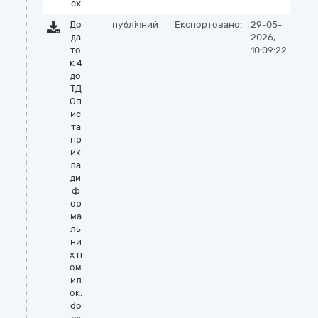
cx
До
публічний
Експортовано:
29-05-
да
2026,
то
10:09:22
к 4
до
ТД
Оп
ис
та
пр
ик
ла
ди
ф
ор
ма
ль
ни
х п
ом
ил
ок.
do