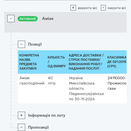
+
-
відкрити всі
закрити всі
-
Аміак
Активний
-
Позиції
КОНКРЕТНА
АДРЕСА ДОСТАВКИ /
КІЛЬКІСТЬ
КЛАСИФІКАТО
НАЗВА
СТРОК ПОСТАВКИ/
/
ДК 021:2015
ПРЕДМЕТА
ВИКОНАННЯ РОБІТ/
ОД.ВИМІРУ
(CPV)
ЗАКУПІВЛІ
НАДАННЯ ПОСЛУГ:
Аміак
40
Україна
24110000-8
газоподібний
літр
Миколаївська
Промислові
область
гази
Південноукраїнськ
по 30-11-2026
+
Інформація по лоту
-
Пропозиції