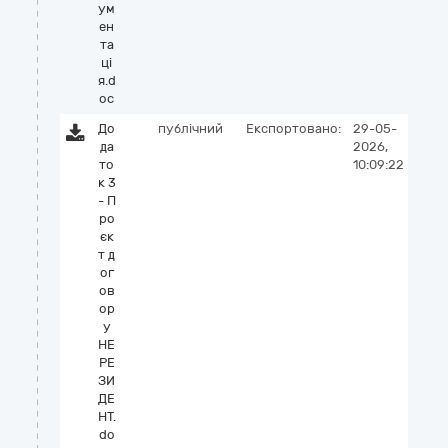
ум
ен
та
ці
я.d
oc
До
публічний
Експортовано:
29-05-
да
2026,
то
10:09:22
к 3
- П
ро
єк
т д
ог
ов
ор
у
НЕ
РЕ
ЗИ
ДЕ
НТ.
do