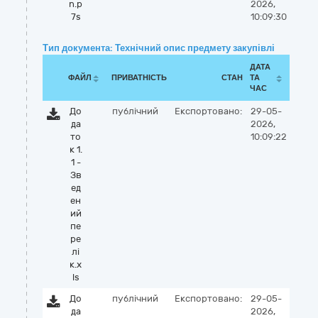
n.p
2026,
7s
10:09:30
Тип документа: Технічний опис предмету закупівлі
ДАТА
ФАЙЛ
ПРИВАТНІСТЬ
СТАН
ТА
ЧАС
До
публічний
Експортовано:
29-05-
да
2026,
то
10:09:22
к 1.
1 -
Зв
ед
ен
ий
пе
ре
лі
к.x
ls
До
публічний
Експортовано:
29-05-
да
2026,