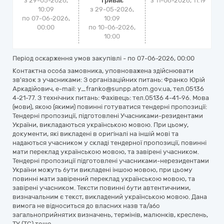
з 29-05-2026,
Триває
з
11-06-2026, 11:19
10:09
з 29-05-2026,
по 07-06-2026,
10:09
00:00
по 10-06-2026,
10:00
Період оскарження умов закупівлі - по
07-06-2026, 00:00
Контактна особа замовника, уповноважена здійснювати
зв'язок з учасниками: З організаційних питань: Франко Юрій
Аркадійович, e-mail: y_franko@sunpp.atom.gov.ua, тел.05136
4-21-77. З технічних питань: Фахівець: тел.05136 4-41-96. Мова
(мови), якою (якими) повинні готуватися тендерні пропозиції:
Тендерні пропозиції, підготовлені Учасниками-резидентами
України, викладаються українською мовою. При цьому,
документи, які викладені в оригіналі на іншій мові та
надаються учасником у складі тендерної пропозиції, повинні
мати переклад українською мовою, та завірені учасником.
Тендерні пропозиції підготовлені учасниками-нерезидентами
України можуть бути викладені іншою мовою, при цьому
повинні мати завірений переклад українською мовою, та
завірені учасником. Тексти повинні бути автентичними,
визначальним є текст, викладений українською мовою. Дана
вимога не відноситься до власних назв та/або
загальноприйнятих визначень, термінів, малюнків, креслень,
ТУ (ТС) тощо.