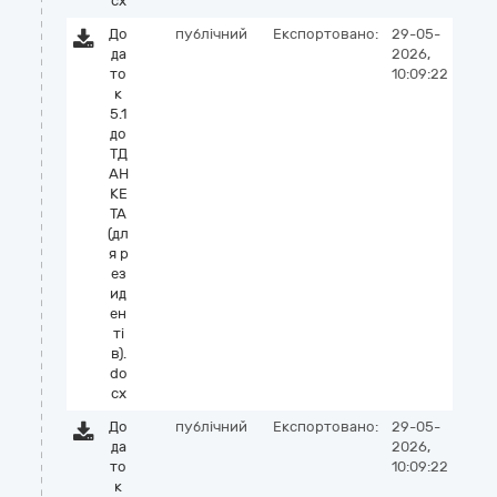
cx
До
публічний
Експортовано:
29-05-
да
2026,
то
10:09:22
к
5.1
до
ТД
АН
КЕ
ТА
(дл
я р
ез
ид
ен
ті
в).
do
cx
До
публічний
Експортовано:
29-05-
да
2026,
то
10:09:22
к