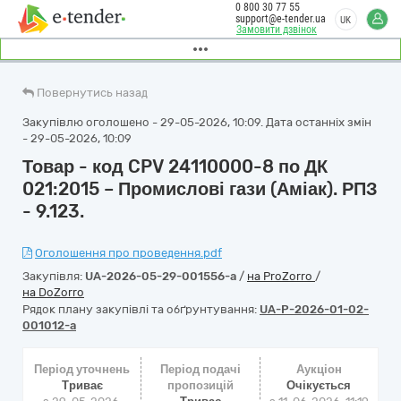
0 800 30 77 55
support@e-tender.ua
UK
Замовити дзвінок
Повернутись назад
Закупівлю оголошено - 29-05-2026, 10:09. Дата останніх змін
- 29-05-2026, 10:09
Товар - код CPV 24110000-8 по ДК
021:2015 – Промислові гази (Аміак). РПЗ
- 9.123.
Оголошення про проведення.pdf
Закупівля:
UA-2026-05-29-001556-a
/
на ProZorro
/
на DoZorro
Рядок плану закупівлі та обґрунтування:
UA-P-2026-01-02-
001012-a
Період уточнень
Період подачі
Аукціон
Триває
пропозицій
Очікується