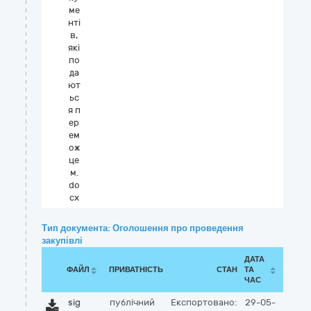
ме
нті
в,
які
по
да
ют
ьс
я п
ер
ем
ож
це
м.
do
cx
Тип документа: Оголошення про проведення
закупівлі
ДАТА
ФАЙЛ
ПРИВАТНІСТЬ
СТАН
ТА
ЧАС
sig
публічний
Експортовано:
29-05-