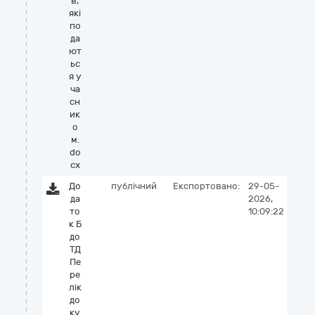
в,
які
по
да
ют
ьс
я у
ча
сн
ик
о
м.
do
cx
До
публічний
Експортовано:
29-05-
да
2026,
то
10:09:22
к Б
до
ТД
Пе
ре
лік
до
ку