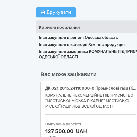
Друкувати
Корисні посилання
Інші закупівлі в регіоні Одеська область
Інші закупівлі в категорії Хімічна продукція
Інші закупівлі замовника КОМУНАЛЬНЕ ПІДПР
ОДЕСЬКОЇ ОБЛАСТІ
Вас може зацікавити
ДК 021:2015:24110000-8 Промислові гази (Кисень медичний газоподібний (Oxygen, V03A N01), об'ємна частка кисню не менше 99.5%, балон 40л., з обміном балону)
КОМУНАЛЬНЕ НЕКОМЕРЦІЙНЕ ПІДПРИЄМСТВО
"МОСТИСЬКА МІСЬКА ЛІКАРНЯ" МОСТИСЬКОЇ
МІСЬКОЇ РАДИ ЛЬВІВСЬКОЇ ОБЛАСТІ
Очікувана вартість
127 500,00 UAH