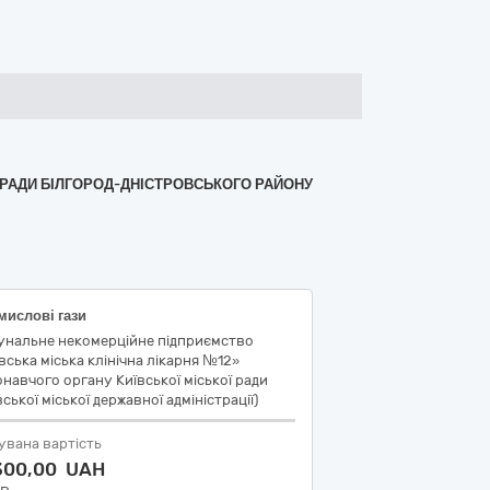
Ї РАДИ БІЛГОРОД-ДНІСТРОВСЬКОГО РАЙОНУ
мислові гази
унальне некомерційне підприємство
вська міська клінічна лікарня №12»
навчого органу Київської міської ради
вської міської державної адміністрації)
увана вартість
 300,00 UAH