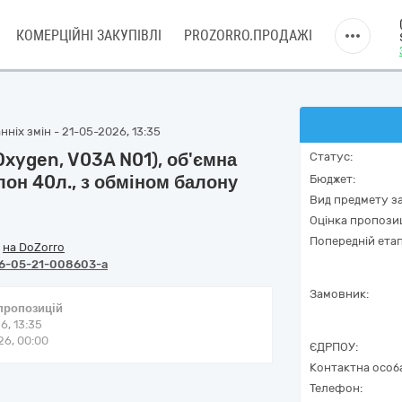
КОМЕРЦІЙНІ ЗАКУПІВЛІ
PROZORRO.ПРОДАЖІ
ніх змін - 21-05-2026, 13:35
xygen, V03A N01), об'ємна
Статус:
лон 40л., з обміном балону
Бюджет:
Вид предмету за
Оцінка пропозиц
Попередній етап
/
на DoZorro
6-05-21-008603-a
Замовник:
 пропозицій
6, 13:35
6, 00:00
ЄДРПОУ:
Контактна особ
Телефон: