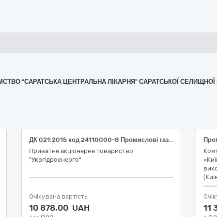
ИЄМСТВО "САРАТСЬКА ЦЕНТРАЛЬНА ЛІКАРНЯ" САРАТСЬКОЇ СЕЛИЩНО
ДК 021:2015 код 24110000-8 Промислові гази (Поставка промислових газів для філії "Канівська ГЕС" ПрАТ "Укргідроенерго")
Про
Приватне акціонерне товариство
Ком
"Укргідроенерго"
«Киї
вико
(Киї
Очікувана вартість
Очік
10 878,00 UAH
11