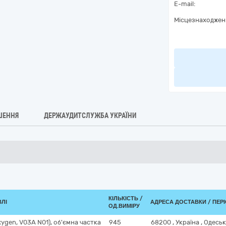
E-mail:
Місцезнаходжен
ШЕННЯ
ДЕРЖАУДИТСЛУЖБА УКРАЇНИ
КІЛЬКІСТЬ /
ВЛІ
АДРЕСА ДОСТАВКИ / ПЕР
ОД.ВИМІРУ
ygen, V03A N01), об'ємна частка
945
68200
,
Україна
,
Одеськ