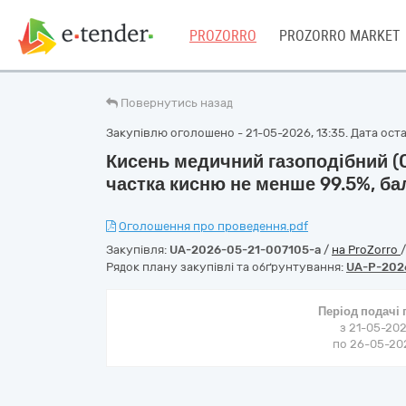
PROZORRO
PROZORRO MARKET
Повернутись назад
Закупівлю оголошено - 21-05-2026, 13:35. Дата остан
Кисень медичний газоподібний (O
частка кисню не менше 99.5%, ба
Оголошення про проведення.pdf
Закупівля:
UA-2026-05-21-007105-a
/
на ProZorro
Рядок плану закупівлі та обґрунтування:
UA-P-202
Період подачі
з 21-05-202
по 26-05-202