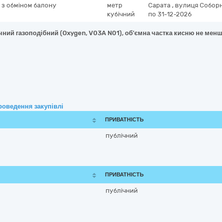
, з обміном балону
метр
Сарата
,
вулиця Соборн
кубічний
по 31-12-2026
чний газоподібний (Oxygen, V03A N01), об'ємна частка кисню не менш
роведення закупівлі
ПРИВАТНІСТЬ
публічний
ПРИВАТНІСТЬ
публічний