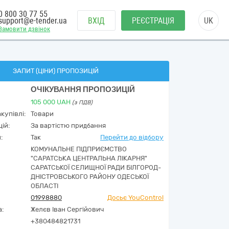
0 800 30 77 55
support@e-tender.ua
ВХІД
РЕЄСТРАЦІЯ
UK
Замовити дзвінок
ЗАПИТ (ЦІНИ) ПРОПОЗИЦІЙ
ОЧІКУВАННЯ ПРОПОЗИЦІЙ
105 000
UAH
(з ПДВ)
купівлі:
Товари
ій:
За вартістю придбання
:
Так
Перейти до відбору
КОМУНАЛЬНЕ ПІДПРИЄМСТВО
"САРАТСЬКА ЦЕНТРАЛЬНА ЛІКАРНЯ"
САРАТСЬКОЇ СЕЛИЩНОЇ РАДИ БІЛГОРОД-
ДНІСТРОВСЬКОГО РАЙОНУ ОДЕСЬКОЇ
ОБЛАСТІ
01998880
Досьє YouControl
а:
Желєв Іван Сергійович
+380484821731