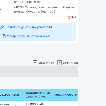
sarata_crl@ukr.net
68200,
Україна
,
Одеська область,
Сарата,
ня:
вулиця Соборна, будинок 2
0
Витяг про відсутність судимості
Реєстр корупційних порушників
+
-
відкрити всі
закрити всі
КЛАСИФІКАТОР ДК
ІОД ДОСТАВКИ
КЛАСИФІКАТОРИ
021:2015 (CPV)
а область
,
24110000-8