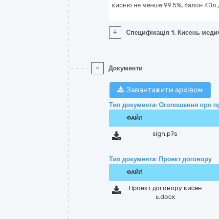
кисню не менше 99.5%, балон 40л.
+
Специфікація 1: Кисень меди
-
Документи
Завантажити архівом
Тип документа: Оголошення про п
ФАЙЛ
sign.p7s
Тип документа: Проект договору
ФАЙЛ
Проект договору кисен
ь.docx