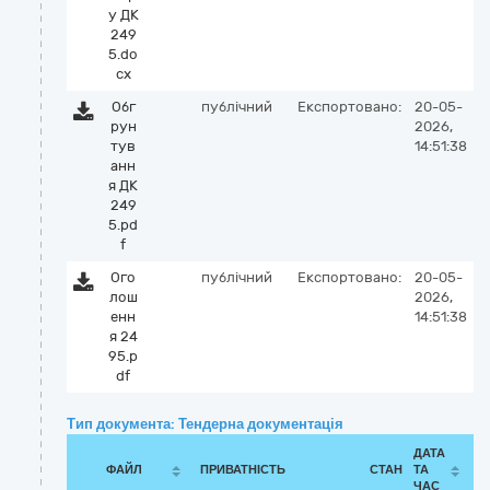
у ДК
249
5.do
cx
Обг
публічний
Експортовано:
20-05-
рун
2026,
тув
14:51:38
анн
я ДК
249
5.pd
f
Ого
публічний
Експортовано:
20-05-
лош
2026,
енн
14:51:38
я 24
95.p
df
Тип документа: Тендерна документація
ДАТА
ФАЙЛ
ПРИВАТНІСТЬ
СТАН
ТА
ЧАС