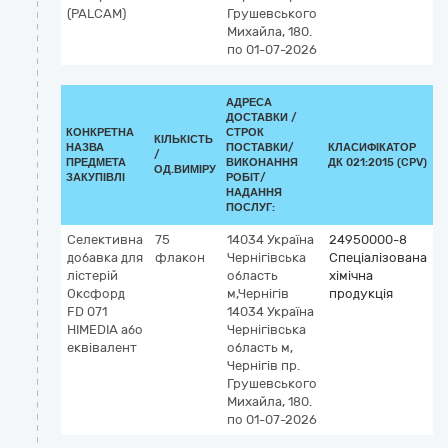
(PALCAM)
Грушевського
Михайла, 180.
по 01-07-2026
АДРЕСА
ДОСТАВКИ /
КОНКРЕТНА
СТРОК
КІЛЬКІСТЬ
НАЗВА
ПОСТАВКИ/
КЛАСИФІКАТОР
/
К
ПРЕДМЕТА
ВИКОНАННЯ
ДК 021:2015 (CPV)
ОД.ВИМІРУ
ЗАКУПІВЛІ
РОБІТ/
НАДАННЯ
ПОСЛУГ:
Селективна
75
14034
Україна
24950000-8
добавка для
флакон
Чернігівська
Спеціалізована
лістерій
область
хімічна
Оксфорд
м,Чернігів
продукція
FD 071
14034 Україна
HIMEDIA або
Чернігівська
еквівалент
область м,
Чернігів пр.
Грушевського
Михайла, 180.
по 01-07-2026