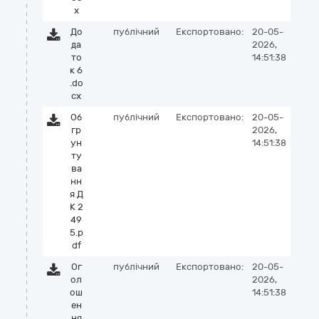
x
До
публічний
Експортовано:
20-05-
да
2026,
то
14:51:38
к 6
.do
cx
Об
публічний
Експортовано:
20-05-
гр
2026,
ун
14:51:38
ту
ва
нн
я Д
К 2
49
5.p
df
Ог
публічний
Експортовано:
20-05-
ол
2026,
ош
14:51:38
ен
ня