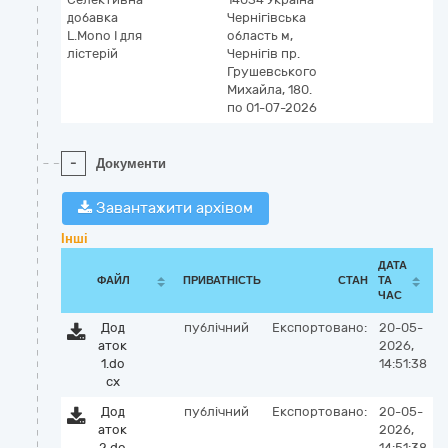
добавка
Чернігівська
L.Mono І для
область м,
лістерій
Чернігів пр.
Грушевського
Михайла, 180.
по 01-07-2026
-
Документи
Завантажити архівом
Інші
ДАТА
ФАЙЛ
ПРИВАТНІСТЬ
СТАН
ТА
ЧАС
Дод
публічний
Експортовано:
20-05-
аток
2026,
1.do
14:51:38
cx
Дод
публічний
Експортовано:
20-05-
аток
2026,
2.do
14:51:38