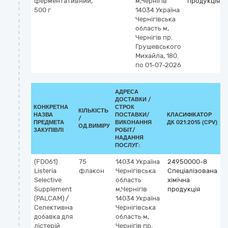
ферментативний,
м,Чернігів
продукція
500 г
14034 Україна
Чернігівська
область м,
Чернігів пр.
Грушевського
Михайла, 180.
по 01-07-2026
АДРЕСА
ДОСТАВКИ /
КОНКРЕТНА
СТРОК
КІЛЬКІСТЬ
НАЗВА
ПОСТАВКИ/
КЛАСИФІКАТОР
/
К
ПРЕДМЕТА
ВИКОНАННЯ
ДК 021:2015 (CPV)
ОД.ВИМІРУ
ЗАКУПІВЛІ
РОБІТ/
НАДАННЯ
ПОСЛУГ:
(FD061)
75
14034
Україна
24950000-8
Listeria
флакон
Чернігівська
Спеціалізована
Selective
область
хімічна
Supplement
м,Чернігів
продукція
(PALCAM) /
14034 Україна
Селективна
Чернігівська
добавка для
область м,
лістерій
Чернігів пр.