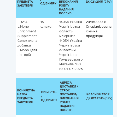
ПРЕДМЕТА
ВИКОНАННЯ
ДК 021:2015 (CPV)
ОД.ВИМІРУ
ЗАКУПІВЛІ
РОБІТ/
НАДАННЯ
ПОСЛУГ:
FD214
15
14034
Україна
24950000-8
L.Mono
флакон
Чернігівська
Спеціалізована
Enrichment
область
хімічна
Supplement
м,Чернігів
продукція
Селективна
14034 Україна
добавка
Чернігівська
L.Mono І для
область м,
лістерій
Чернігів пр.
Грушевського
Михайла, 180.
по 01-07-2026
АДРЕСА
ДОСТАВКИ /
КОНКРЕТНА
СТРОК
КІЛЬКІСТЬ
НАЗВА
ПОСТАВКИ/
КЛАСИФІКАТОР
/
ПРЕДМЕТА
ВИКОНАННЯ
ДК 021:2015 (CPV)
ОД.ВИМІРУ
ЗАКУПІВЛІ
РОБІТ/
НАДАННЯ
ПОСЛУГ: