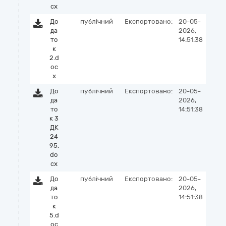
cx
До
публічний
Експортовано:
20-05-
да
2026,
то
14:51:38
к
2.d
oc
x
До
публічний
Експортовано:
20-05-
да
2026,
то
14:51:38
к 3
ДК
24
95.
do
cx
До
публічний
Експортовано:
20-05-
да
2026,
то
14:51:38
к
5.d
oc