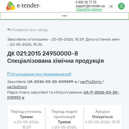
0 800 30 77 55
support@e-tender.ua
UK
Замовити дзвінок
Повернутись назад
Закупівлю оголошено - 20-05-2026, 15:29. Дата останніх змін
- 20-05-2026, 15:36
ДК 021:2015 24950000-8
Спеціалізована хімічна продукція
Оголошення про проведення.pdf
Закупівля:
UA-2026-05-20-009699-a
/
на ProZorro
/
на DoZorro
Рядок плану закупівлі та обґрунтування:
UA-P-2026-05-20-
010951-a
Період уточнень
Період подачі
Аукціон
Триває
пропозицій
Очікується
з 20-05-2026,
Триває
з
29-05-2026, 13:13
15:29
з 20-05-2026,