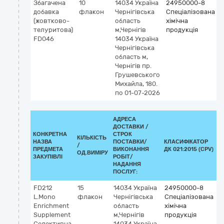
Збагачена
10
14034
Україна
24950000-8
добавка
флакон
Чернігівська
Спеціалізована
(жовтково-
область
хімічна
телуритова)
м,Чернігів
продукція
FD046
14034 Україна
Чернігівська
область м,
Чернігів пр.
Грушевського
Михайла, 180.
по 01-07-2026
АДРЕСА
ДОСТАВКИ /
КОНКРЕТНА
СТРОК
КІЛЬКІСТЬ
НАЗВА
ПОСТАВКИ/
КЛАСИФІКАТОР
/
К
ПРЕДМЕТА
ВИКОНАННЯ
ДК 021:2015 (CPV)
ОД.ВИМІРУ
ЗАКУПІВЛІ
РОБІТ/
НАДАННЯ
ПОСЛУГ:
FD212
15
14034
Україна
24950000-8
L.Mono
флакон
Чернігівська
Спеціалізована
Enrichment
область
хімічна
Supplement
м,Чернігів
продукція
Селективна
14034 Україна