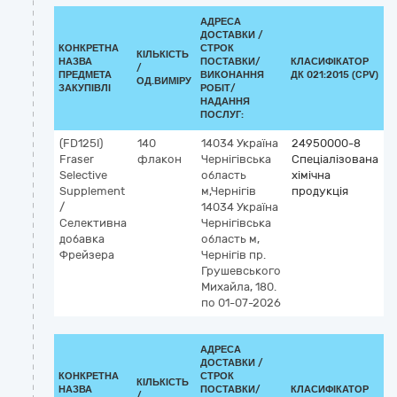
АДРЕСА
ДОСТАВКИ /
КОНКРЕТНА
СТРОК
КІЛЬКІСТЬ
НАЗВА
ПОСТАВКИ/
КЛАСИФІКАТОР
/
К
ПРЕДМЕТА
ВИКОНАННЯ
ДК 021:2015 (CPV)
ОД.ВИМІРУ
ЗАКУПІВЛІ
РОБІТ/
НАДАННЯ
ПОСЛУГ:
(FD125I)
140
14034
Україна
24950000-8
Fraser
флакон
Чернігівська
Спеціалізована
Selective
область
хімічна
Supplement
м,Чернігів
продукція
/
14034 Україна
Селективна
Чернігівська
добавка
область м,
Фрейзера
Чернігів пр.
Грушевського
Михайла, 180.
по 01-07-2026
АДРЕСА
ДОСТАВКИ /
КОНКРЕТНА
СТРОК
КІЛЬКІСТЬ
НАЗВА
ПОСТАВКИ/
КЛАСИФІКАТОР
/
К