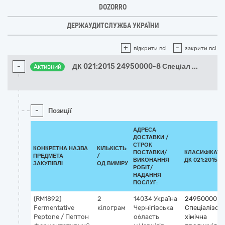
DOZORRO
ДЕРЖАУДИТСЛУЖБА УКРАЇНИ
+
-
відкрити всі
закрити всі
-
ДК 021:2015 24950000-8 Спеціал
...
Активний
-
Позиції
АДРЕСА
ДОСТАВКИ /
СТРОК
КОНКРЕТНА НАЗВА
КІЛЬКІСТЬ
ПОСТАВКИ/
КЛАСИФІКАТО
ПРЕДМЕТА
/
ВИКОНАННЯ
ДК 021:2015 (
ЗАКУПІВЛІ
ОД.ВИМІРУ
РОБІТ/
НАДАННЯ
ПОСЛУГ:
(RM1892)
2
14034
Україна
24950000-8
Fermentative
кілограм
Чернігівська
Спеціалізов
Peptone / Пептон
область
хімічна