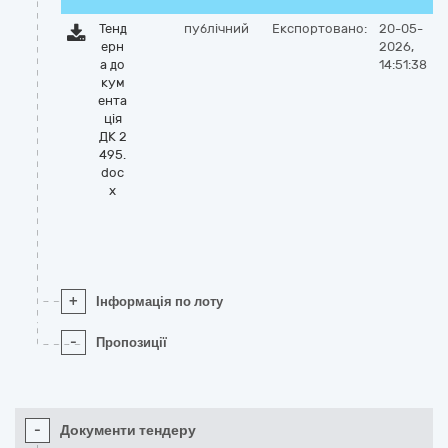
Тенд
публічний
Експортовано:
20-05-
ерн
2026,
а до
14:51:38
кум
ента
ція
ДК 2
495.
doc
x
+
Інформація по лоту
-
Пропозиції
-
Документи тендеру