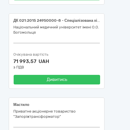
ДК 021:2015 24950000-8 - Спеціалізована хімічна продукція (КАРТРИДЖІ ПОЛІПРОПИЛЕНОВІ ДЛЯ ТФЕ)
Національний медичний університет імені О.О.
Богомольця
Очікувана вартість
71 993,57 UAH
з ПДВ
Дивитись
Мастило
Приватне акціонерне товариство
"Запоріжтрансформатор"