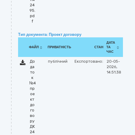
24
95.
pd
f
Тип документа: Проект договору
ДАТА
ФАЙЛ
ПРИВАТНІСТЬ
СТАН
ТА
ЧАС
До
публічний
Експортовано:
20-05-
да
2026,
то
14:51:38
к
№4
пр
ое
кт
до
го
во
ру
ДК
24