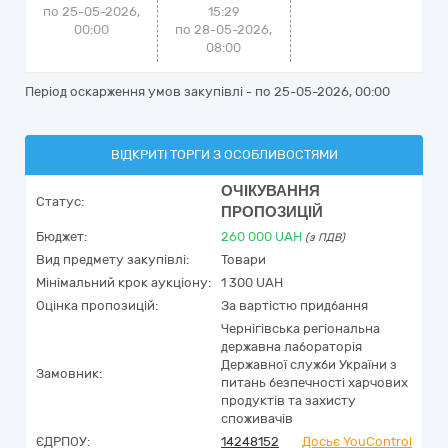
по 25-05-2026,
15:29
00:00
по 28-05-2026,
08:00
Період оскарження умов закупівлі - по
25-05-2026, 00:00
ВІДКРИТІ ТОРГИ З ОСОБЛИВОСТЯМИ
ОЧІКУВАННЯ
Статус:
ПРОПОЗИЦІЙ
Бюджет:
260 000
UAH
(з ПДВ)
Вид предмету закупівлі:
Товари
Мінімальний крок аукціону:
1 300 UAH
Оцінка пропозицій:
За вартістю придбання
Чернігівська регіональна
державна лабораторія
Державної служби України з
Замовник:
питань безпечності харчових
продуктів та захисту
споживачів
ЄДРПОУ:
14248152
Досьє YouControl