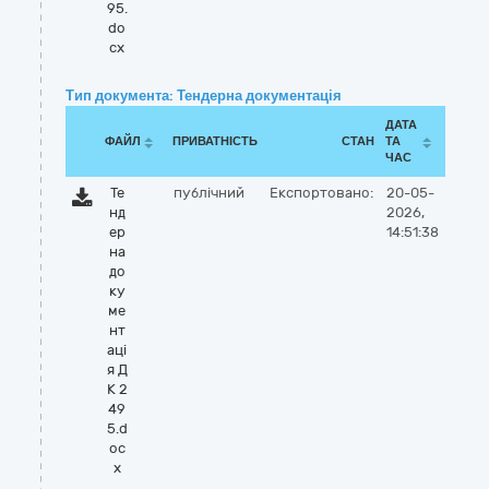
95.
do
cx
Тип документа: Тендерна документація
ДАТА
ФАЙЛ
ПРИВАТНІСТЬ
СТАН
ТА
ЧАС
Те
публічний
Експортовано:
20-05-
нд
2026,
ер
14:51:38
на
до
ку
ме
нт
аці
я Д
К 2
49
5.d
oc
x