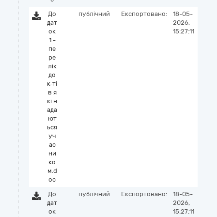
До
публічний
Експортовано:
18-05-
дат
2026,
ок
15:27:11
1 -
пе
ре
лік
до
к-ті
в я
кі н
ада
ют
ься
уч
ас
ни
ко
м.d
oc
До
публічний
Експортовано:
18-05-
дат
2026,
ок
15:27:11