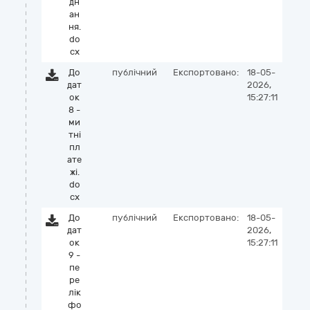
дн
ан
ня.
do
cx
До
публічний
Експортовано:
18-05-
дат
2026,
ок
15:27:11
8 -
ми
тні
пл
ате
жі.
do
cx
До
публічний
Експортовано:
18-05-
дат
2026,
ок
15:27:11
9 -
пе
ре
лік
фо