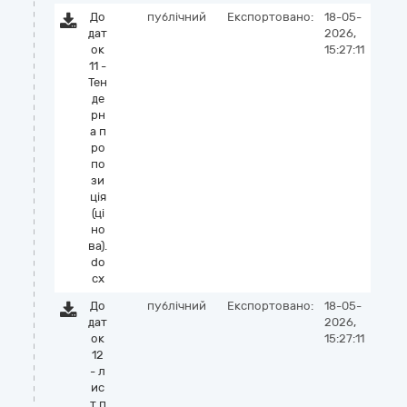
До
публічний
Експортовано:
18-05-
дат
2026,
ок
15:27:11
11 -
Тен
де
рн
а п
ро
по
зи
ція
(ці
но
ва).
do
cx
До
публічний
Експортовано:
18-05-
дат
2026,
ок
15:27:11
12
- л
ис
т п