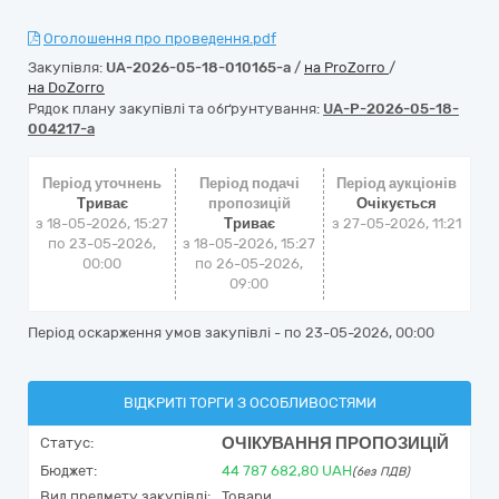
Оголошення про проведення.pdf
Закупівля:
UA-2026-05-18-010165-a
/
на ProZorro
/
на DoZorro
Рядок плану закупівлі та обґрунтування:
UA-P-2026-05-18-
004217-a
Період уточнень
Період подачі
Період аукціонів
Триває
пропозицій
Очікується
з 18-05-2026, 15:27
Триває
з
27-05-2026, 11:21
по 23-05-2026,
з 18-05-2026, 15:27
00:00
по 26-05-2026,
09:00
Період оскарження умов закупівлі - по
23-05-2026, 00:00
ВІДКРИТІ ТОРГИ З ОСОБЛИВОСТЯМИ
ОЧІКУВАННЯ ПРОПОЗИЦІЙ
Статус:
Бюджет:
44 787 682,80
UAH
(без ПДВ)
Вид предмету закупівлі:
Товари