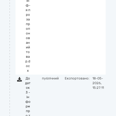
Ін
ф-
я п
ро
за
пр
оп
он
ов
ан
ий
то
ва
р.d
oc
x
До
публічний
Експортовано:
18-05-
дат
2026,
ок
15:27:11
3 -
ін
фо
рм
пр
о т