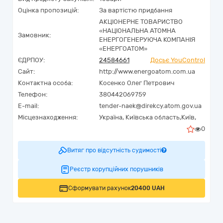
Оцінка пропозицій:
За вартістю придбання
АКЦІОНЕРНЕ ТОВАРИСТВО
«НАЦІОНАЛЬНА АТОМНА
Замовник:
ЕНЕРГОГЕНЕРУЮЧА КОМПАНІЯ
«ЕНЕРГОАТОМ»
ЄДРПОУ:
24584661
Досьє YouControl
Сайт:
http://www.energoatom.com.ua
Контактна особа:
Косенко Олег Петрович
Телефон:
380442069759
E-mail:
tender-naek@direkcy.atom.gov.ua
Місцезнаходження:
Україна
,
Київська область,
Київ,
0
Витяг про відсутність судимості
Реєстр корупційних порушників
Сформувати рахунок
20400 UAH