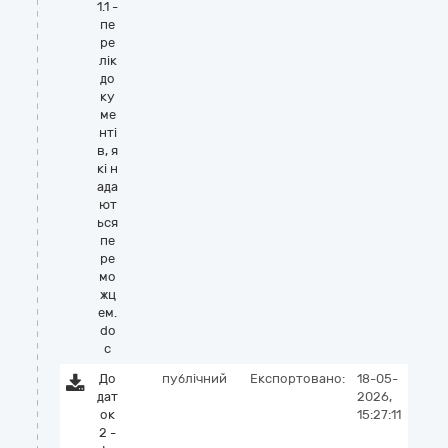
1.1 -
пе
ре
лік
до
ку
ме
нті
в, я
кі н
ада
ют
ься
пе
ре
мо
жц
ем.
do
c
До
публічний
Експортовано:
18-05-
дат
2026,
ок
15:27:11
2 -