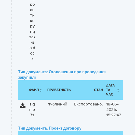
ро
ан
ти
ко
ру
пц
зак
-в
о.d
oc
x
Тип документа: Оголошення про проведення
закупівлі
ДАТА
ФАЙЛ
ПРИВАТНІСТЬ
СТАН
ТА
ЧАС
sig
публічний
Експортовано:
18-05-
n.p
2026,
7s
15:27:43
Тип документа: Проект договору