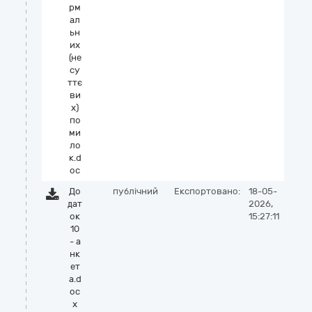
рм
ал
ьн
их
(не
су
ттє
ви
х)
по
ми
ло
к.d
oc
До
публічний
Експортовано:
18-05-
дат
2026,
ок
15:27:11
10
- а
нк
ет
а.d
oc
x