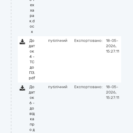
ех
ха
ра
к.d
oc
x
До
публічний
Експортовано:
18-05-
дат
2026,
ок
15:27:11
4 -
ТС
до
ПЗ.
pdf
До
публічний
Експортовано:
18-05-
дат
2026,
ок
15:27:11
6 -
до
від
ка
пр
о д