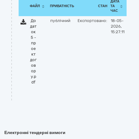
ДАТА
ФАЙЛ
ПРИВАТНІСТЬ
СТАН
ТА
ЧАС
До
публічний
Експортовано:
18-05-
дат
2026,
ок
15:27:11
5 -
пр
ое
кт
дог
ов
ор
у.p
df
Електронні тендерні вимоги