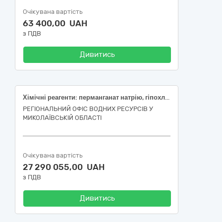
Очікувана вартість
63 400,00 UAH
з ПДВ
Дивитись
Хімічні реагенти: перманганат натрію, гіпохлорит натрію марки А, сірчана кислота, коагулянт (поліоксихлорид алюмінію) (ДК 021:2015 – 24310000-0 - Основні неорганічні хімічні речовини)
РЕГІОНАЛЬНИЙ ОФІС ВОДНИХ РЕСУРСІВ У
МИКОЛАЇВСЬКІЙ ОБЛАСТІ
Очікувана вартість
27 290 055,00 UAH
з ПДВ
Дивитись