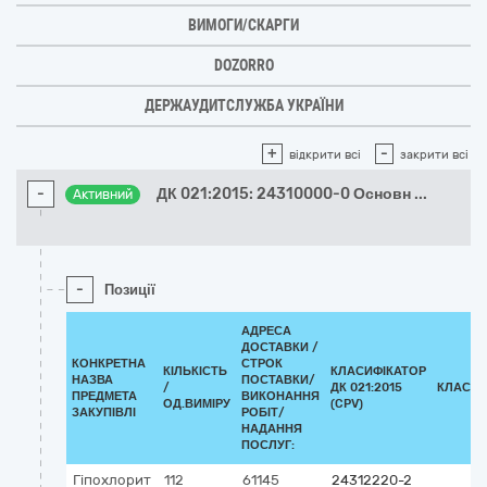
ВИМОГИ/СКАРГИ
DOZORRO
ДЕРЖАУДИТСЛУЖБА УКРАЇНИ
+
-
відкрити всі
закрити всі
-
ДК 021:2015: 24310000-0 Основн
...
Активний
-
Позиції
АДРЕСА
ДОСТАВКИ /
КОНКРЕТНА
СТРОК
КІЛЬКІСТЬ
КЛАСИФІКАТОР
НАЗВА
ПОСТАВКИ/
/
ДК 021:2015
КЛАСИФ
ПРЕДМЕТА
ВИКОНАННЯ
ОД.ВИМІРУ
(CPV)
ЗАКУПІВЛІ
РОБІТ/
НАДАННЯ
ПОСЛУГ:
Гіпохлорит
112
61145
24312220-2