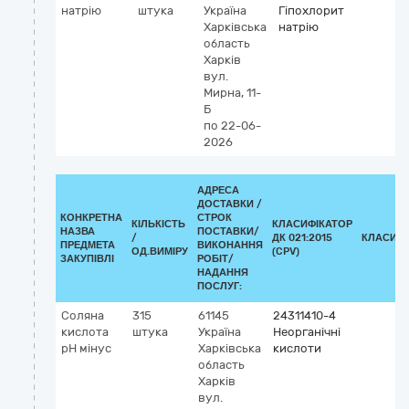
натрію
штука
Україна
Гіпохлорит
Харківська
натрію
область
Харків
вул.
Мирна, 11-
Б
по 22-06-
2026
АДРЕСА
ДОСТАВКИ /
КОНКРЕТНА
СТРОК
КІЛЬКІСТЬ
КЛАСИФІКАТОР
НАЗВА
ПОСТАВКИ/
/
ДК 021:2015
КЛАСИФІ
ПРЕДМЕТА
ВИКОНАННЯ
ОД.ВИМІРУ
(CPV)
ЗАКУПІВЛІ
РОБІТ/
НАДАННЯ
ПОСЛУГ:
Соляна
315
61145
24311410-4
кислота
штука
Україна
Неорганічні
рН мінус
Харківська
кислоти
область
Харків
вул.