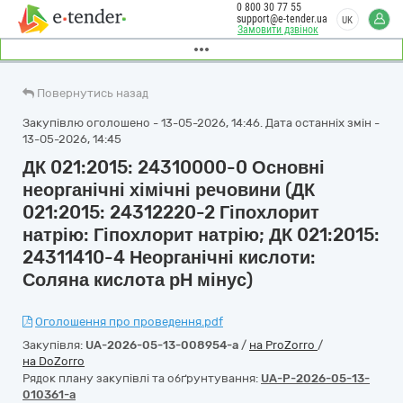
0 800 30 77 55
support@e-tender.ua
UK
Замовити дзвінок
Повернутись назад
Закупівлю оголошено - 13-05-2026, 14:46. Дата останніх змін -
13-05-2026, 14:45
ДК 021:2015: 24310000-0 Основні
неорганічні хімічні речовини (ДК
021:2015: 24312220-2 Гіпохлорит
натрію: Гіпохлорит натрію; ДК 021:2015:
24311410-4 Неорганічні кислоти:
Соляна кислота рН мінус)
Оголошення про проведення.pdf
Закупівля:
UA-2026-05-13-008954-a
/
на ProZorro
/
на DoZorro
Рядок плану закупівлі та обґрунтування:
UA-P-2026-05-13-
010361-a