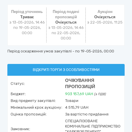
Період уточнень
Період подачі
Аукціон
Триває
пропозицій
Очікується
з 13-05-2026, 14:46
Очікується
з
22-05-2026, 11:25
по 19-05-2026,
з 13-05-2026, 14:46
00:00
по 22-05-2026,
00:00
Період оскарження умов закупівлі - по
19-05-2026, 00:00
ВІДКРИТІ ТОРГИ З ОСОБЛИВОСТЯМИ
ОЧІКУВАННЯ
Статус:
ПРОПОЗИЦІЙ
Бюджет:
903 157,69
UAH
(з ПДВ)
Вид предмету закупівлі:
Товари
Мінімальний крок аукціону:
4 515,79 UAH
Оцінка пропозицій:
За вартістю придбання
СПЕЦІАЛІЗОВАНЕ
КОМУНАЛЬНЕ ПІДПРИЄМСТВО
Замовник:
"ХАРКІВЗЕЛЕНБУД"