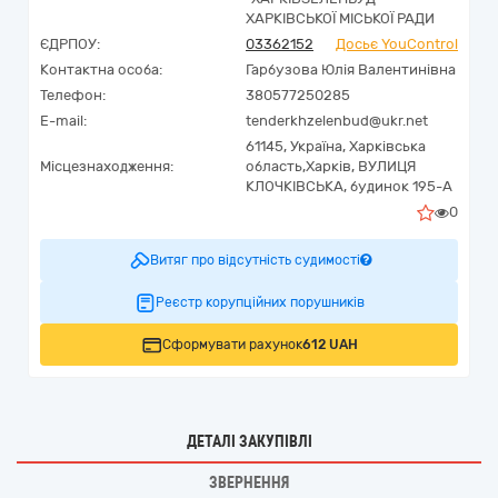
ХАРКІВСЬКОЇ МІСЬКОЇ РАДИ
ЄДРПОУ:
03362152
Досьє YouControl
Контактна особа:
Гарбузова Юлія Валентинівна
Телефон:
380577250285
E-mail:
tenderkhzelenbud@ukr.net
61145,
Україна
,
Харківська
Місцезнаходження:
область,
Харків,
ВУЛИЦЯ
КЛОЧКІВСЬКА, будинок 195-А
0
Витяг про відсутність судимості
Реєстр корупційних порушників
Сформувати рахунок
612 UAH
ДЕТАЛІ ЗАКУПІВЛІ
ЗВЕРНЕННЯ