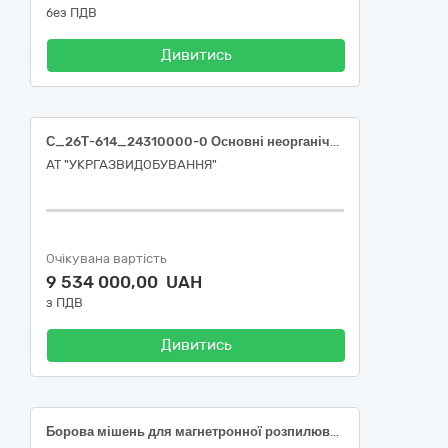
без ПДВ
Дивитись
С_26Т-614_24310000-0 Основні неорганічні хімічні речовини (Сода каустична)
АТ "УКРГАЗВИДОБУВАННЯ"
Очікувана вартість
9 534 000,00 UAH
з ПДВ
Дивитись
Борова мішень для магнетронної розпилювальної системи