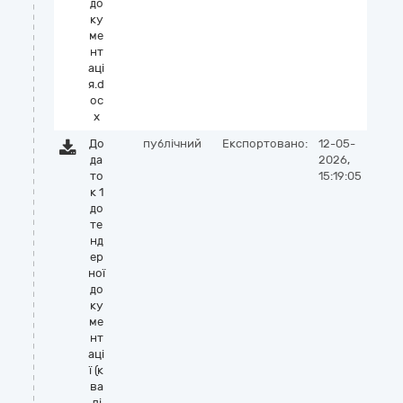
до
ку
ме
нт
аці
я.d
oc
x
До
публічний
Експортовано:
12-05-
да
2026,
то
15:19:05
к 1
до
те
нд
ер
ної
до
ку
ме
нт
аці
ї (к
ва
лі