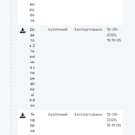
во
ру.
do
cx
До
публічний
Експортовано:
12-05-
да
2026,
то
15:19:05
к 2
те
хні
чн
а с
пе
ци
фі
ка
ці
я.d
oc
Те
публічний
Експортовано:
12-05-
нд
2026,
ер
15:19:05
на