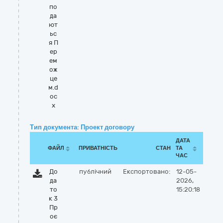
по
да
ют
ьс
я П
ер
ем
ож
це
м.d
oc
x
Тип документа: Проект договору
ДАТА
ФАЙЛ
ПРИВАТНІСТЬ
СТАН
ТА
ЧАС
До
публічний
Експортовано:
12-05-
да
2026,
то
15:20:18
к 3
Пр
оє