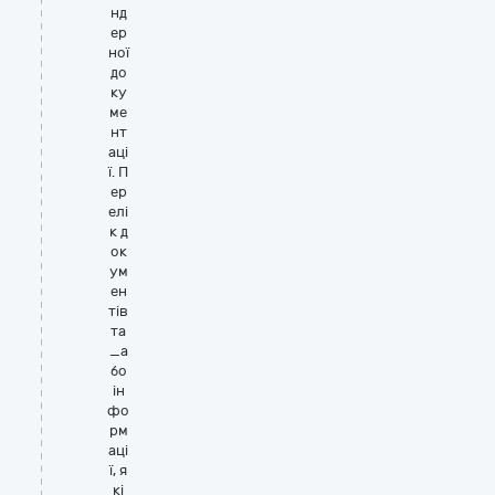
нд
ер
ної
до
ку
ме
нт
аці
ї. П
ер
елі
к д
ок
ум
ен
тів
та
_а
бо
ін
фо
рм
аці
ї, я
кі