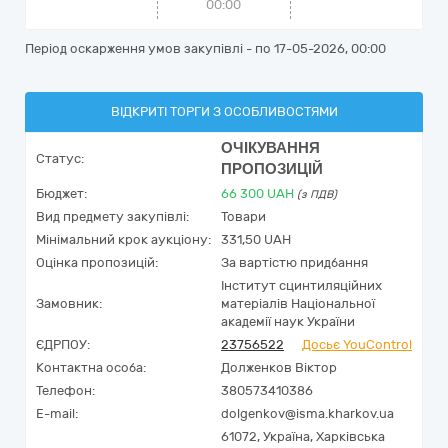
00:00
Період оскарження умов закупівлі - по
17-05-2026, 00:00
ВІДКРИТІ ТОРГИ З ОСОБЛИВОСТЯМИ
ОЧІКУВАННЯ
Статус:
ПРОПОЗИЦІЙ
Бюджет:
66 300
UAH
(з ПДВ)
Вид предмету закупівлі:
Товари
Мінімальний крок аукціону:
331,50 UAH
Оцінка пропозицій:
За вартістю придбання
Інститут сцинтиляційних
Замовник:
матеріалів Національної
академії наук України
ЄДРПОУ:
23756522
Досьє YouControl
Контактна особа:
Долженков Віктор
Телефон:
380573410386
E-mail:
dolgenkov@isma.kharkov.ua
61072,
Україна
,
Харківська