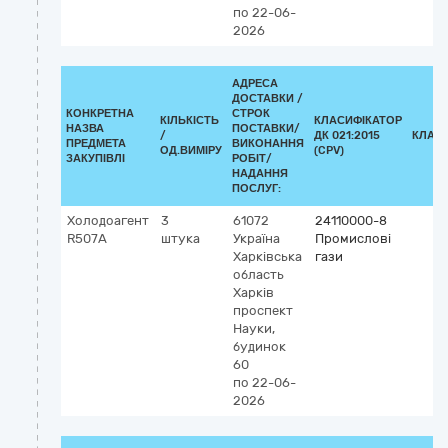
по 22-06-
2026
АДРЕСА
ДОСТАВКИ /
КОНКРЕТНА
СТРОК
КІЛЬКІСТЬ
КЛАСИФІКАТОР
НАЗВА
ПОСТАВКИ/
/
ДК 021:2015
КЛАС
ПРЕДМЕТА
ВИКОНАННЯ
ОД.ВИМІРУ
(CPV)
ЗАКУПІВЛІ
РОБІТ/
НАДАННЯ
ПОСЛУГ:
Холодоагент
3
61072
24110000-8
R507А
штука
Україна
Промислові
Харківська
гази
область
Харків
проспект
Науки,
будинок
60
по 22-06-
2026