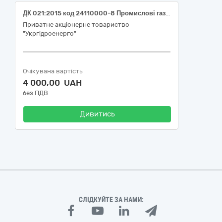
ДК 021:2015 код 24110000-8 Промислові гази (Закупівля аргону для філії "Середньодніпровська ГЕС" ПрАТ "Укргідроенерго")
Приватне акціонерне товариство
"Укргідроенерго"
Очікувана вартість
4 000,00 UAH
без ПДВ
Дивитись
СЛІДКУЙТЕ ЗА НАМИ: