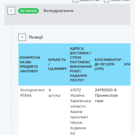
-
Холодоагенти
Активний
-
Позиції
АДРЕСА
ДОСТАВКИ /
КОНКРЕТНА
СТРОК
КІЛЬКІСТЬ
КЛАСИФІКАТОР
НАЗВА
ПОСТАВКИ/
/
ДК 021:2015
КЛАС
ПРЕДМЕТА
ВИКОНАННЯ
ОД.ВИМІРУ
(CPV)
ЗАКУПІВЛІ
РОБІТ/
НАДАННЯ
ПОСЛУГ:
Холодоагент
4
61072
24110000-8
R134A
штука
Україна
Промислові
Харківська
гази
область
Харків
проспект
Науки,
будинок
60