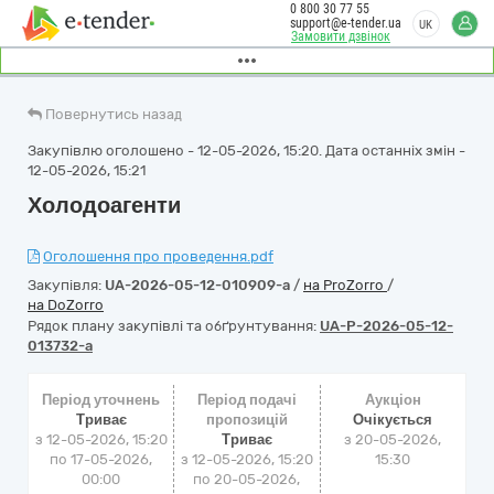
0 800 30 77 55
support@e-tender.ua
UK
Замовити дзвінок
Повернутись назад
Закупівлю оголошено - 12-05-2026, 15:20. Дата останніх змін -
12-05-2026, 15:21
Холодоагенти
Оголошення про проведення.pdf
Закупівля:
UA-2026-05-12-010909-a
/
на ProZorro
/
на DoZorro
Рядок плану закупівлі та обґрунтування:
UA-P-2026-05-12-
013732-a
Період уточнень
Період подачі
Аукціон
Триває
пропозицій
Очікується
з 12-05-2026, 15:20
Триває
з
20-05-2026,
по 17-05-2026,
з 12-05-2026, 15:20
15:30
00:00
по 20-05-2026,