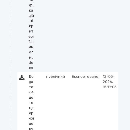
фі
ка
цій
ні
кр
ит
ері
ї, в
им
ог
и).
do
cx
До
публічний
Експортовано:
12-05-
да
2026,
то
15:19:05
к 4
до
те
нд
ер
ної
до
ку