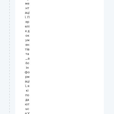
ме
нт
аці
ї. П
ер
елі
к д
ок
ум
ен
тів
та
_а
бо
ін
фо
рм
аці
ї, я
кі
по
да
ют
ьс
я У