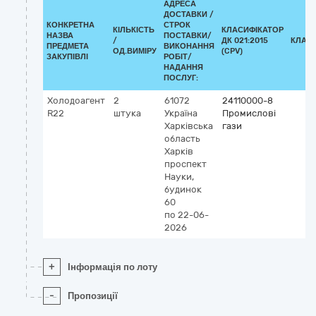
АДРЕСА
ДОСТАВКИ /
КОНКРЕТНА
СТРОК
КІЛЬКІСТЬ
КЛАСИФІКАТОР
НАЗВА
ПОСТАВКИ/
/
ДК 021:2015
КЛАС
ПРЕДМЕТА
ВИКОНАННЯ
ОД.ВИМІРУ
(CPV)
ЗАКУПІВЛІ
РОБІТ/
НАДАННЯ
ПОСЛУГ:
Холодоагент
2
61072
24110000-8
R22
штука
Україна
Промислові
Харківська
гази
область
Харків
проспект
Науки,
будинок
60
по 22-06-
2026
+
Інформація по лоту
-
Пропозиції