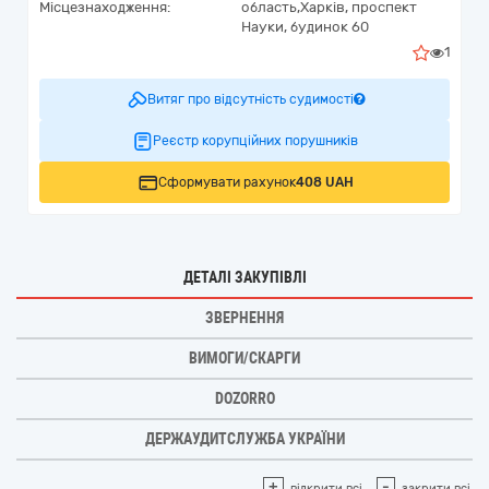
Місцезнаходження:
область,
Харків,
проспект
Науки, будинок 60
1
Витяг про відсутність судимості
Реєстр корупційних порушників
Сформувати рахунок
408 UAH
ДЕТАЛІ ЗАКУПІВЛІ
ЗВЕРНЕННЯ
ВИМОГИ/СКАРГИ
DOZORRO
ДЕРЖАУДИТСЛУЖБА УКРАЇНИ
+
-
відкрити всі
закрити всі