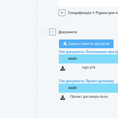
+
Специфікація 1: Рідини для о
-
Документи
Завантажити архівом
Тип документа: Оголошення про п
ФАЙЛ
sign.p7s
Тип документа: Проект договору
ФАЙЛ
Проєкт договору.docx