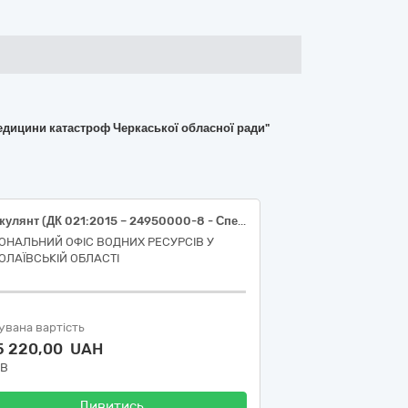
едицини катастроф Черкаської обласної ради"
Флокулянт (ДК 021:2015 – 24950000-8 - Спеціалізована хімічна продукція)
ІОНАЛЬНИЙ ОФІС ВОДНИХ РЕСУРСІВ У
ОЛАЇВСЬКІЙ ОБЛАСТІ
увана вартість
5 220,00 UAH
ДВ
Дивитись