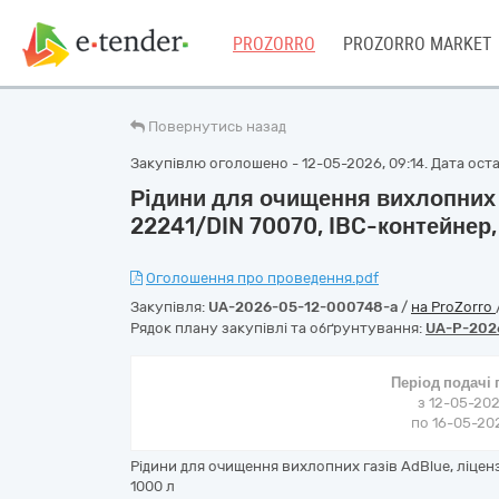
PROZORRO
PROZORRO MARKET
Повернутись назад
Закупівлю оголошено - 12-05-2026, 09:14. Дата остан
Рідини для очищення вихлопних г
22241/DIN 70070, IBC-контейнер,
Оголошення про проведення.pdf
Закупівля:
UA-2026-05-12-000748-a
/
на ProZorro
Рядок плану закупівлі та обґрунтування:
UA-P-202
Період подачі
з 12-05-202
по 16-05-202
Рідини для очищення вихлопних газів AdBlue, ліценз
1000 л