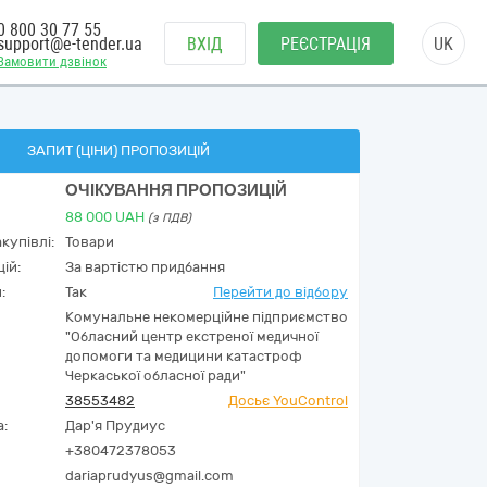
0 800 30 77 55
support@e-tender.ua
ВХІД
РЕЄСТРАЦІЯ
UK
Замовити дзвінок
ЗАПИТ (ЦІНИ) ПРОПОЗИЦІЙ
ОЧІКУВАННЯ ПРОПОЗИЦІЙ
88 000
UAH
(з ПДВ)
купівлі:
Товари
ій:
За вартістю придбання
:
Так
Перейти до відбору
Комунальне некомерційне підприємство
"Обласний центр екcтреної медичної
допомоги та медицини катастроф
Черкаської обласної ради"
38553482
Досьє YouControl
а:
Дар'я Прудиус
+380472378053
dariaprudyus@gmail.com