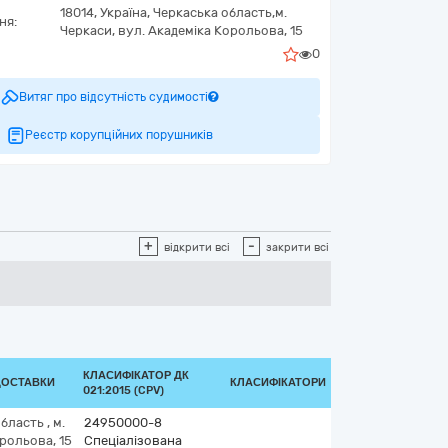
18014,
Україна
,
Черкаська область,
м.
ня:
Черкаси,
вул. Академіка Корольова, 15
0
Витяг про відсутність судимості
Реєстр корупційних порушників
+
-
відкрити всі
закрити всі
КЛАСИФІКАТОР ДК
ДОСТАВКИ
КЛАСИФІКАТОРИ
021:2015 (CPV)
область
,
м.
24950000-8
рольова, 15
Спеціалізована