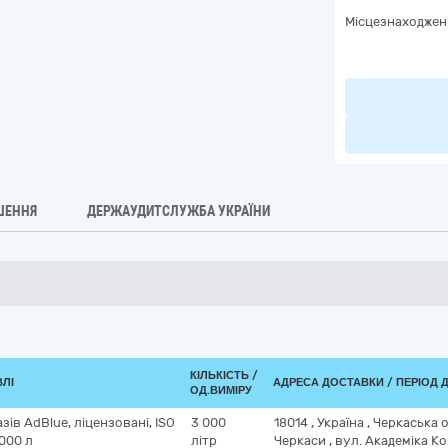
Місцезнаходжен
ШЕННЯ
ДЕРЖАУДИТСЛУЖБА УКРАЇНИ
КІЛЬКІСТЬ /
ВЛІ
АДРЕСА ДОСТАВКИ / ПЕРІОД 
ОД.ВИМІРУ
ів AdBlue, ліцензовані, ISO
3 000
18014
,
Україна
,
Черкаська 
000 л
літр
Черкаси
,
вул. Академіка Ко