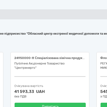
не підприємство "Обласний центр екcтреної медичної допомоги та м
24950000-8 Спеціалізована хімічна продукція (Протиожеледний реагент)
Публічне Акціонерне Товариство
РЕГ
"Центренерго"
МИК
Очікувана вартість
Очік
41 593,33 UAH
54
без ПДВ
з П
Дивитись