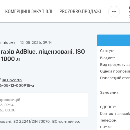
КОМЕРЦІЙНІ ЗАКУПІВЛІ
PROZORRO.ПРОДАЖІ
ніх змін - 12-05-2026, 09:14
азів AdBlue, ліцензовані, ISO
Статус:
 1000 л
Бюджет:
Вид предмету за
Оцінка пропозиц
Попередній етап
/
на DoZorro
6-05-12-000915-a
Замовник:
 пропозицій
6, 09:14
ЄДРПОУ:
6, 00:00
Контактна особ
Телефон:
овані, ISO 22241/DIN 70070, IBC-контейнер,
E-mail: