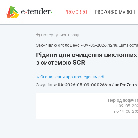
PROZORRO
PROZORRO MARKET
Повернутись назад
Закупівлю оголошено - 09-05-2026, 12:18. Дата остан
Рідини для очищення вихлопних 
з системою SCR
Оголошення про проведення.pdf
Закупівля:
UA-2026-05-09-000266-a
/
на ProZorro
Період подачі
з 09-05-202
по 14-05-202