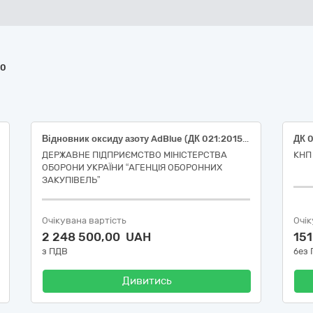
20
Відновник оксиду азоту AdBlue (ДК 021:2015: 24950000-8: Спеціальна хімічна продукція)
ДЕРЖАВНЕ ПІДПРИЄМСТВО МІНІСТЕРСТВА
КНП
ОБОРОНИ УКРАЇНИ “АГЕНЦІЯ ОБОРОННИХ
ЗАКУПІВЕЛЬ”
Очікувана вартість
Очік
2 248 500,00 UAH
15
з ПДВ
без
Дивитись