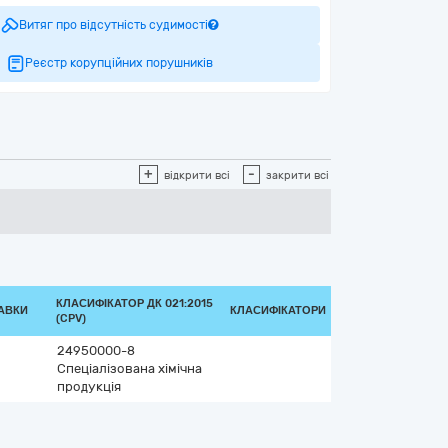
Витяг про відсутність судимості
Реєстр корупційних порушників
+
-
відкрити всі
закрити всі
КЛАСИФІКАТОР ДК 021:2015
ТАВКИ
КЛАСИФІКАТОРИ
(CPV)
24950000-8
Спеціалізована хімічна
продукція