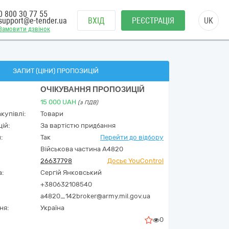
0 800 30 77 55
support@e-tender.ua
ВХІД
РЕЄСТРАЦІЯ
UK
Замовити дзвінок
ЗАПИТ (ЦІНИ) ПРОПОЗИЦІЙ
ОЧІКУВАННЯ ПРОПОЗИЦІЙ
15 000
UAH
(з ПДВ)
купівлі:
Товари
ій:
За вартістю придбання
:
Так
Перейти до відбору
Військова частина А4820
26637798
Досьє YouControl
а:
Сергій Янковський
+380632108540
a4820_142broker@army.mil.gov.ua
ня:
Україна
0