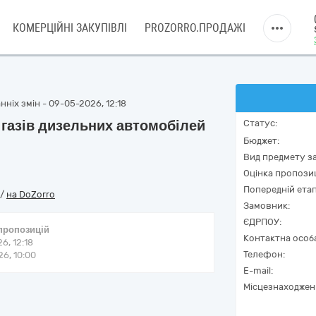
КОМЕРЦІЙНІ ЗАКУПІВЛІ
PROZORRO.ПРОДАЖІ
ніх змін - 09-05-2026, 12:18
газів дизельних автомобілей
Статус:
Бюджет:
Вид предмету за
Оцінка пропозиц
Попередній етап
/
на DoZorro
Замовник:
ЄДРПОУ:
 пропозицій
Контактна особ
6, 12:18
Телефон:
6, 10:00
E-mail:
Місцезнаходжен