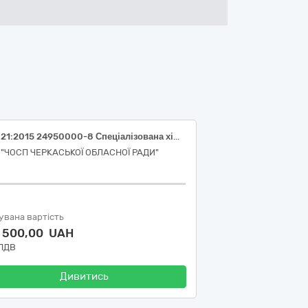
ДК 021:2015 24950000-8 Спеціалізована хімічна продукція (Матеріали для ортопедичної стоматології)
 "ЧОСП ЧЕРКАСЬКОЇ ОБЛАСНОЇ РАДИ"
увана вартість
1 500,00 UAH
 ПДВ
Дивитись