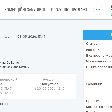
КОМЕРЦІЙНІ ЗАКУПІВЛІ
PROZORRO.ПРОДАЖІ
нніх змін - 08-05-2026, 13:47
Статус:
Бюджет:
Вид предмету за
Мінімальний кро
/
на DoZorro
Оцінка пропозиц
6-01-02-001420-a
 пропозицій
Аукціон
ає
Очікується
Замовник:
6, 13:47
з
20-05-2026, 12:16
6, 12:00
ЄДРПОУ:
00:00
Контактна особ