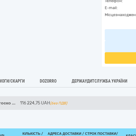
Телефон:
E-mail:
Місцезнаходжен
МОГИ/СКАРГИ
DOZORRO
ДЕРЖАУДИТСЛУЖБА УКРАЇНИ
тоско
...
116 224,75
UAH
(без ПДВ)
КІЛЬКІСТЬ /
АДРЕСА ДОСТАВКИ /
СТРОК ПОСТАВКИ/
ВЛІ
КЛАСИ