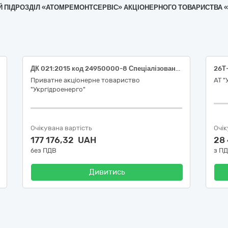
ЛЕНИЙ ПІДРОЗДІЛ «АТОМРЕМОНТСЕРВІС» АКЦІОНЕРНОГО ТОВАРИСТВ
ДК 021:2015 код 24950000-8 Спеціалізована хімічна продукція (Спеціалізована хімічна продукція для філії "Каскад Київських ГЕС і ГАЕС" ПрАТ "Укргідроенерго")
Приватне акціонерне товариство
АТ 
"Укргідроенерго"
Очікувана вартість
Очік
177 176,32 UAH
28
без ПДВ
з П
Дивитись