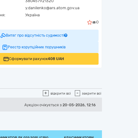
380457921320
y.danilenko@ars.atom.gov.ua
ня:
Україна
0
Витяг про відсутність судимості
Реєстр корупційних порушників
Сформувати рахунок
408 UAH
+
-
відкрити всі
закрити всі
Аукціон
очікується
з
20-05-2026, 12:16
ФІКАТОР ДК 021:2015 (CPV)
КЛАСИФІКАТОРИ