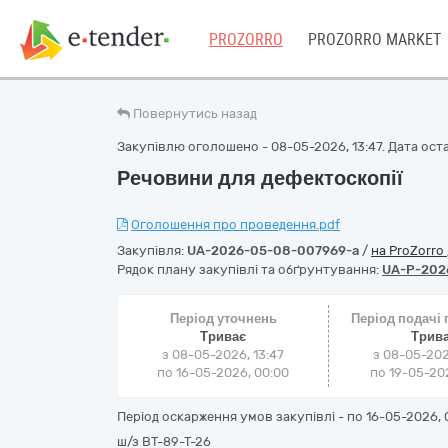
PROZORRO
PROZORRO MARKET
Повернутись назад
Закупівлю оголошено - 08-05-2026, 13:47. Дата оста
Речовини для дефектоскопії
Оголошення про проведення.pdf
Закупівля:
UA-2026-05-08-007969-a
/
на ProZorro
Рядок плану закупівлі та обґрунтування:
UA-P-202
Період уточнень
Період подачі
Триває
Трив
з 08-05-2026, 13:47
з 08-05-202
по 16-05-2026, 00:00
по 19-05-202
Період оскарження умов закупівлі - по
16-05-2026, 
ш/з ВТ-89-Т-26