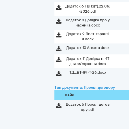
Додаток 6 ТДПЗ(т).22.016
-2026.pdf
Додаток 8 Довідка про у
часника.docx
Додаток 9 Лист-гаранті
я.docx
Додаток 10 Анкета.docx
Додаток 11 Довідка п. 47
для об'єднання.docx
ТД_ВТ-89-Т-26.docx
Тип документа: Проект договору
ФАЙЛ
Додаток 5 Проєкт догов
ору.pdf