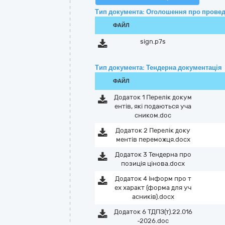
Тип документа: Оголошення про провед
ФАЙЛ
sign.p7s
Тип документа: Тендерна документація
ФАЙЛ
Додаток 1 Перелік докум
ентів, які подаються уча
сником.doc
Додаток 2 Перелік доку
ментів переможця.docx
Додаток 3 Тендерна про
позиція цінова.docx
Додаток 4 Інформ про т
ех характ (форма для уч
асників).docx
Додаток 6 ТДПЗ(т).22.016
-2026.doc