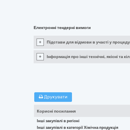
Електронні тендерні вимоги
+
Підстави для відмови в участі у процеду
+
Інформація про інші технічні, якісні та 
Друкувати
Корисні посилання
Інші закупівлі в регіоні
Інші закупівлі в категорії Хімічна продукція