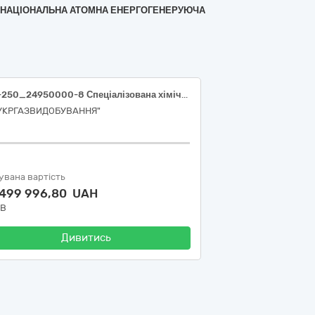
А «НАЦІОНАЛЬНА АТОМНА ЕНЕРГОГЕНЕРУЮЧА
26Т-250_24950000-8 Спеціалізована хімічна продукція (Целюлоза поліаніонна високов’язка РАС НV)
"УКРГАЗВИДОБУВАННЯ"
увана вартість
 499 996,80 UAH
ДВ
Дивитись