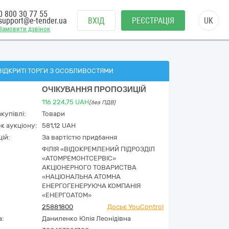
0 800 30 77 55
support@e-tender.ua
ВХІД
РЕЄСТРАЦІЯ
UK
Замовити дзвінок
ВІДКРИТІ ТОРГИ З ОСОБЛИВОСТЯМИ
ОЧІКУВАННЯ ПРОПОЗИЦІЙ
116 224,75
UAH
(без ПДВ)
купівлі:
Товари
к аукціону:
581,12 UAH
ій:
За вартістю придбання
ФІЛІЯ «ВІДОКРЕМЛЕНИЙ ПІДРОЗДІЛ
«АТОМРЕМОНТСЕРВІС»
АКЦІОНЕРНОГО ТОВАРИСТВА
«НАЦІОНАЛЬНА АТОМНА
ЕНЕРГОГЕНЕРУЮЧА КОМПАНІЯ
«ЕНЕРГОАТОМ»
25881800
Досьє YouControl
а:
Даниленко Юлія Леонідівна