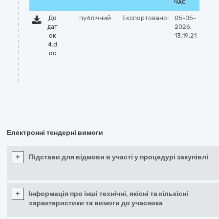
ЧАС
До
публічний
Експортовано:
05-05-
дат
2026,
ок
13:19:21
4.d
oc
Електронні тендерні вимоги
+
Підстави для відмови в участі у процедурі закупівлі
+
Інформація про інші технічні, якісні та кількісні
характеристики та вимоги до учасника