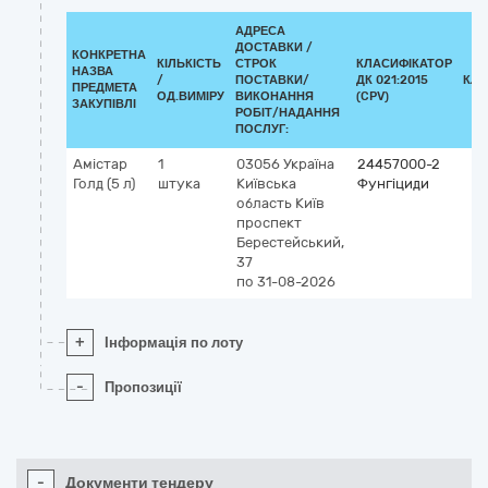
АДРЕСА
ДОСТАВКИ /
КОНКРЕТНА
КІЛЬКІСТЬ
СТРОК
КЛАСИФІКАТОР
НАЗВА
/
ПОСТАВКИ/
ДК 021:2015
КЛА
ПРЕДМЕТА
ОД.ВИМІРУ
ВИКОНАННЯ
(CPV)
ЗАКУПІВЛІ
РОБІТ/НАДАННЯ
ПОСЛУГ:
Амістар
1
03056
Україна
24457000-2
Голд (5 л)
штука
Київська
Фунгіциди
область
Київ
проспект
Берестейський,
37
по 31-08-2026
+
Інформація по лоту
-
Пропозиції
-
Документи тендеру