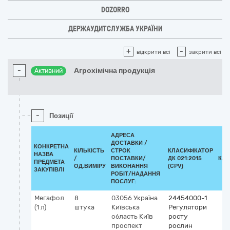
DOZORRO
ДЕРЖАУДИТСЛУЖБА УКРАЇНИ
+
-
відкрити всі
закрити всі
-
Агрохімічна продукція
Активний
-
Позиції
АДРЕСА
ДОСТАВКИ /
КОНКРЕТНА
КІЛЬКІСТЬ
СТРОК
КЛАСИФІКАТОР
НАЗВА
/
ПОСТАВКИ/
ДК 021:2015
КЛА
ПРЕДМЕТА
ОД.ВИМІРУ
ВИКОНАННЯ
(CPV)
ЗАКУПІВЛІ
РОБІТ/НАДАННЯ
ПОСЛУГ:
Мегафол
8
03056
Україна
24454000-1
(1 л)
штука
Київська
Регулятори
область
Київ
росту
проспект
рослин