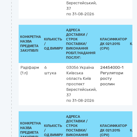
Берестейський,
37
по 31-08-2026
АДРЕСА
ДОСТАВКИ /
КОНКРЕТНА
КІЛЬКІСТЬ
СТРОК
КЛАСИФІКАТОР
НАЗВА
/
ПОСТАВКИ/
ДК 021:2015
КЛА
ПРЕДМЕТА
ОД.ВИМІРУ
ВИКОНАННЯ
(CPV)
ЗАКУПІВЛІ
РОБІТ/НАДАННЯ
ПОСЛУГ:
Радіфарм
6
03056
Україна
24454000-1
(1 л)
штука
Київська
Регулятори
область
Київ
росту
проспект
рослин
Берестейський,
37
по 31-08-2026
АДРЕСА
ДОСТАВКИ /
КОНКРЕТНА
КІЛЬКІСТЬ
СТРОК
КЛАСИФІКАТОР
НАЗВА
/
ПОСТАВКИ/
ДК 021:2015
КЛА
ПРЕДМЕТА
ОД.ВИМІРУ
ВИКОНАННЯ
(CPV)