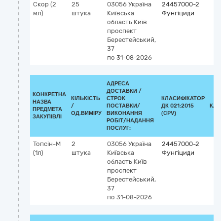
Скор (2
25
03056
Україна
24457000-2
мл)
штука
Київська
Фунгіциди
область
Київ
проспект
Берестейський,
37
по 31-08-2026
АДРЕСА
ДОСТАВКИ /
КОНКРЕТНА
КІЛЬКІСТЬ
СТРОК
КЛАСИФІКАТОР
НАЗВА
/
ПОСТАВКИ/
ДК 021:2015
КЛА
ПРЕДМЕТА
ОД.ВИМІРУ
ВИКОНАННЯ
(CPV)
ЗАКУПІВЛІ
РОБІТ/НАДАННЯ
ПОСЛУГ:
Топсін-М
2
03056
Україна
24457000-2
(1л)
штука
Київська
Фунгіциди
область
Київ
проспект
Берестейський,
37
по 31-08-2026