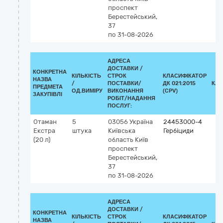
проспект
Берестейський,
37
по 31-08-2026
АДРЕСА
ДОСТАВКИ /
КОНКРЕТНА
КІЛЬКІСТЬ
СТРОК
КЛАСИФІКАТОР
НАЗВА
/
ПОСТАВКИ/
ДК 021:2015
КЛА
ПРЕДМЕТА
ОД.ВИМІРУ
ВИКОНАННЯ
(CPV)
ЗАКУПІВЛІ
РОБІТ/НАДАННЯ
ПОСЛУГ:
Отаман
5
03056
Україна
24453000-4
Екстра
штука
Київська
Гербіциди
(20 л)
область
Київ
проспект
Берестейський,
37
по 31-08-2026
АДРЕСА
ДОСТАВКИ /
КОНКРЕТНА
КІЛЬКІСТЬ
СТРОК
КЛАСИФІКАТОР
НАЗВА