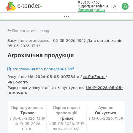
0 800 30 77 55
support@e-tender.ua
UK
Замовити дзвінок
Повернутись назад
Закупівлю оголошено - 05-05-2026, 13:19. Дата останніх змін -
05-05-2026, 13:19
Агрохімічна продукція
Оголошення про проведення.pdf
Закупівля:
UA-2026-05-05-007384-a
/
на ProZorro
/
на DoZorro
Рядок плану закупівлі та обґрунтування:
UA-P-2026-05-05-
008894-a
Період уточнень
Період подачі
Аукціон
Триває
пропозицій
Очікується
з 05-05-2026, 13:19
Триває
з
13-05-2026, 11:58
по 10-05-2026,
з 05-05-2026, 13:19
00:00
по 13-05-2026,