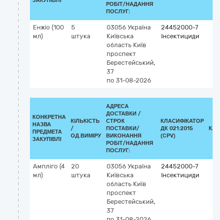
ЗАКУПІВЛІ
РОБІТ/НАДАННЯ
ПОСЛУГ:
Енжіо (100
5
03056
Україна
24452000-7
мл)
штука
Київська
Інсектициди
область
Київ
проспект
Берестейський,
37
по 31-08-2026
АДРЕСА
ДОСТАВКИ /
КОНКРЕТНА
КІЛЬКІСТЬ
СТРОК
КЛАСИФІКАТОР
НАЗВА
/
ПОСТАВКИ/
ДК 021:2015
КЛА
ПРЕДМЕТА
ОД.ВИМІРУ
ВИКОНАННЯ
(CPV)
ЗАКУПІВЛІ
РОБІТ/НАДАННЯ
ПОСЛУГ:
Ампліго (4
20
03056
Україна
24452000-7
мл)
штука
Київська
Інсектициди
область
Київ
проспект
Берестейський,
37
по 31-08-2026