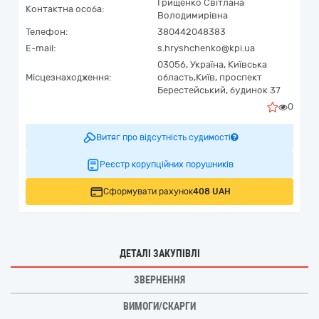
Грищенко Світлана
Контактна особа:
Володимирівна
Телефон:
380442048383
E-mail:
s.hryshchenko@kpi.ua
03056,
Україна
,
Київська
Місцезнаходження:
область,
Київ,
проспект
Берестейський, будинок 37
0
Витяг про відсутність судимості
Реєстр корупційних порушників
Сформувати рахунок
408 UAH
ДЕТАЛІ ЗАКУПІВЛІ
ЗВЕРНЕННЯ
ВИМОГИ/СКАРГИ