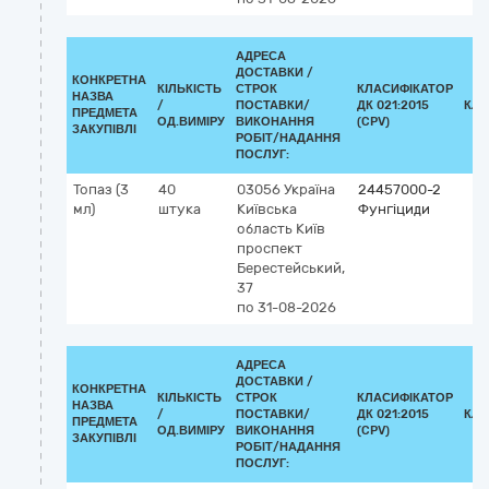
АДРЕСА
ДОСТАВКИ /
КОНКРЕТНА
КІЛЬКІСТЬ
СТРОК
КЛАСИФІКАТОР
НАЗВА
/
ПОСТАВКИ/
ДК 021:2015
КЛА
ПРЕДМЕТА
ОД.ВИМІРУ
ВИКОНАННЯ
(CPV)
ЗАКУПІВЛІ
РОБІТ/НАДАННЯ
ПОСЛУГ:
Топаз (3
40
03056
Україна
24457000-2
мл)
штука
Київська
Фунгіциди
область
Київ
проспект
Берестейський,
37
по 31-08-2026
АДРЕСА
ДОСТАВКИ /
КОНКРЕТНА
КІЛЬКІСТЬ
СТРОК
КЛАСИФІКАТОР
НАЗВА
/
ПОСТАВКИ/
ДК 021:2015
КЛА
ПРЕДМЕТА
ОД.ВИМІРУ
ВИКОНАННЯ
(CPV)
ЗАКУПІВЛІ
РОБІТ/НАДАННЯ
ПОСЛУГ: