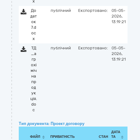
x
До
публічний
Експортовано:
05-05-
дат
2026,
ок
13:19:21
7.d
oc
x
ТД
публічний
Експортовано:
05-05-
_а
2026,
гр
13:19:21
охі
міч
на
пр
од
ук
ція.
do
c
Тип документа: Проект договору
ДАТА
ФАЙЛ
ПРИВАТНІСТЬ
СТАН
ТА