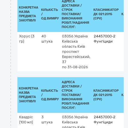
АДРЕСА
ДОСТАВКИ /
КОНКРЕТНА
КІЛЬКІСТЬ
СТРОК
КЛАСИФІКАТОР
НАЗВА
/
ПОСТАВКИ/
ДК 021:2015
КЛА
ПРЕДМЕТА
ОД.ВИМІРУ
ВИКОНАННЯ
(CPV)
ЗАКУПІВЛІ
РОБІТ/НАДАННЯ
ПОСЛУГ:
Хорус (3
40
03056
Україна
24457000-2
гр)
штука
Київська
Фунгіциди
область
Київ
проспект
Берестейський,
37
по 31-08-2026
АДРЕСА
ДОСТАВКИ /
КОНКРЕТНА
КІЛЬКІСТЬ
СТРОК
КЛАСИФІКАТОР
НАЗВА
/
ПОСТАВКИ/
ДК 021:2015
КЛА
ПРЕДМЕТА
ОД.ВИМІРУ
ВИКОНАННЯ
(CPV)
ЗАКУПІВЛІ
РОБІТ/НАДАННЯ
ПОСЛУГ:
Квадріс
3
03056
Україна
24457000-2
(100 мл)
штука
Київська
Фунгіциди
область
Київ