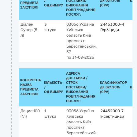
/
ПОСТАВКИ/
ДК 021:2015
КЛА
ПРЕДМЕТА
ОД.ВИМІРУ
ВИКОНАННЯ
(CPV)
ЗАКУПІВЛІ
РОБІТ/НАДАННЯ
ПОСЛУГ:
Діален
3
03056
Україна
24453000-4
Супер (5
штука
Київська
Гербіциди
л)
область
Київ
проспект
Берестейський,
37
по 31-08-2026
АДРЕСА
ДОСТАВКИ /
КОНКРЕТНА
КІЛЬКІСТЬ
СТРОК
КЛАСИФІКАТОР
НАЗВА
/
ПОСТАВКИ/
ДК 021:2015
КЛА
ПРЕДМЕТА
ОД.ВИМІРУ
ВИКОНАННЯ
(CPV)
ЗАКУПІВЛІ
РОБІТ/НАДАННЯ
ПОСЛУГ:
Децис 100
1
03056
Україна
24452000-7
(1л)
штука
Київська
Інсектициди
область
Київ
проспект
Берестейський,