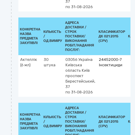
37
по 31-08-2026
АДРЕСА
ДОСТАВКИ /
КОНКРЕТНА
КІЛЬКІСТЬ
СТРОК
КЛАСИФІКАТОР
НАЗВА
/
ПОСТАВКИ/
ДК 021:2015
КЛА
ПРЕДМЕТА
ОД.ВИМІРУ
ВИКОНАННЯ
(CPV)
ЗАКУПІВЛІ
РОБІТ/НАДАННЯ
ПОСЛУГ:
Актеллік
30
03056
Україна
24452000-7
(6 мл)
штука
Київська
Інсектициди
область
Київ
проспект
Берестейський,
37
по 31-08-2026
АДРЕСА
ДОСТАВКИ /
КОНКРЕТНА
КІЛЬКІСТЬ
СТРОК
КЛАСИФІКАТОР
НАЗВА
/
ПОСТАВКИ/
ДК 021:2015
КЛА
ПРЕДМЕТА
ОД.ВИМІРУ
ВИКОНАННЯ
(CPV)
ЗАКУПІВЛІ
РОБІТ/НАДАННЯ