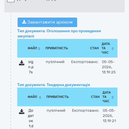
Завантажити архівом
Тип документа: Оголошення про проведення
закупівлі
ДАТА
ФАЙЛ
ПРИВАТНІСТЬ
СТАН
ТА
ЧАС
sig
публічний
Експортовано:
05-05-
n.p
2026,
7s
13:19:25
Тип документа: Тендерна документація
ДАТА
ФАЙЛ
ПРИВАТНІСТЬ
СТАН
ТА
ЧАС
До
публічний
Експортовано:
05-05-
дат
2026,
ок
13:19:21
1.d