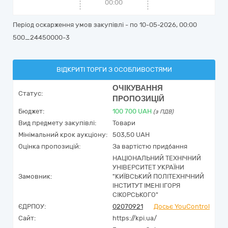
00:00
Період оскарження умов закупівлі - по
10-05-2026, 00:00
500_24450000-3
ВІДКРИТІ ТОРГИ З ОСОБЛИВОСТЯМИ
ОЧІКУВАННЯ
Статус:
ПРОПОЗИЦІЙ
Бюджет:
100 700
UAH
(з ПДВ)
Вид предмету закупівлі:
Товари
Мінімальний крок аукціону:
503,50 UAH
Оцінка пропозицій:
За вартістю придбання
НАЦІОНАЛЬНИЙ ТЕХНІЧНИЙ
УНІВЕРСИТЕТ УКРАЇНИ
Замовник:
"КИЇВСЬКИЙ ПОЛІТЕХНІЧНИЙ
ІНСТИТУТ ІМЕНІ ІГОРЯ
СІКОРСЬКОГО"
ЄДРПОУ:
02070921
Досьє YouControl
Сайт:
https://kpi.ua/