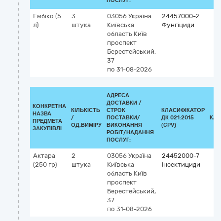
ПОСЛУГ:
Ембіко (5
3
03056
Україна
24457000-2
л)
штука
Київська
Фунгіциди
область
Київ
проспект
Берестейський,
37
по 31-08-2026
АДРЕСА
ДОСТАВКИ /
КОНКРЕТНА
КІЛЬКІСТЬ
СТРОК
КЛАСИФІКАТОР
НАЗВА
/
ПОСТАВКИ/
ДК 021:2015
КЛА
ПРЕДМЕТА
ОД.ВИМІРУ
ВИКОНАННЯ
(CPV)
ЗАКУПІВЛІ
РОБІТ/НАДАННЯ
ПОСЛУГ:
Актара
2
03056
Україна
24452000-7
(250 гр)
штука
Київська
Інсектициди
область
Київ
проспект
Берестейський,
37
по 31-08-2026