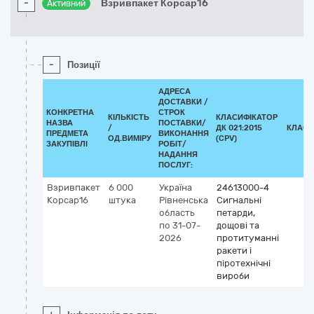
-
Взривпакет Корсар16
Активний
-
Позиції
АДРЕСА
ДОСТАВКИ /
КОНКРЕТНА
СТРОК
КІЛЬКІСТЬ
КЛАСИФІКАТОР
НАЗВА
ПОСТАВКИ/
/
ДК 021:2015
КЛАСИ
ПРЕДМЕТА
ВИКОНАННЯ
ОД.ВИМІРУ
(CPV)
ЗАКУПІВЛІ
РОБІТ/
НАДАННЯ
ПОСЛУГ:
Взривпакет
6 000
Україна
24613000-4
Корсар16
штука
Рівненська
Сигнальні
область
петарди,
по 31-07-
дощові та
2026
протитуманні
ракети і
піротехнічні
вироби