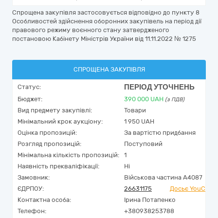
Спрощена закупівля застосовується відповідно до пункту 8
Особливостей здійснення оборонних закупівель на період дії
правового режиму воєнного стану затвердженого
постановою Кабінету Міністрів України від 11.11.2022 № 1275
СПРОЩЕНА ЗАКУПІВЛЯ
ПЕРІОД УТОЧНЕНЬ
Статус:
Бюджет:
390 000
UAH
(з ПДВ)
Вид предмету закупівлі:
Товари
Мінімальний крок аукціону:
1 950 UAH
Оцінка пропозицій:
За вартістю придбання
Розгляд пропозицій:
Поступовий
Мінімальна кількість пропозицій:
1
Наявність прекваліфікації:
Ні
Замовник:
Військова частина А4087
ЄДРПОУ:
26631175
Досьє YouContr
Контактна особа:
Ірина Потапенко
Телефон:
+380938253788