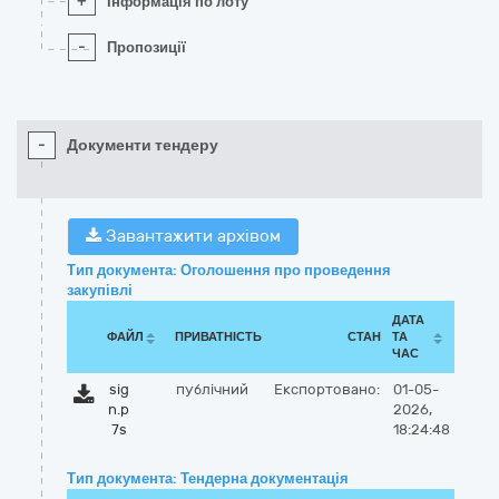
+
Інформація по лоту
-
Пропозиції
-
Документи тендеру
Завантажити архівом
Тип документа: Оголошення про проведення
закупівлі
ДАТА
ФАЙЛ
ПРИВАТНІСТЬ
СТАН
ТА
ЧАС
sig
публічний
Експортовано:
01-05-
n.p
2026,
7s
18:24:48
Тип документа: Тендерна документація