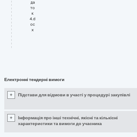
да
то
к
4.d
oc
x
Електронні тендерні вимоги
+
Підстави для відмови в участі у процедурі закупівлі
+
Інформація про інші технічні, якісні та кількісні
характеристики та вимоги до учасника