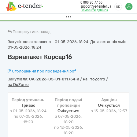
0 800 30 77 55
support@e-tender.ua
UK
Замовити дзвінок
Повернутись назад
Закупівлю оголошено - 01-05-2026, 18:24. Дата останніх змін -
01-05-2026, 18:24
Взривпакет Корсар16
Оголошення про проведення.pdf
Закупівля:
UA-2026-05-01-011754-a
/
на ProZorro
/
на DoZorro
Період уточнень
Період подачі
Аукціон
Триває
пропозицій
Очікується
з 01-05-2026, 18:24
Очікується
з
13-05-2026, 12:37
по 07-05-2026,
з 07-05-2026,
18:20
18:20
по 12-05-2026,
18:20