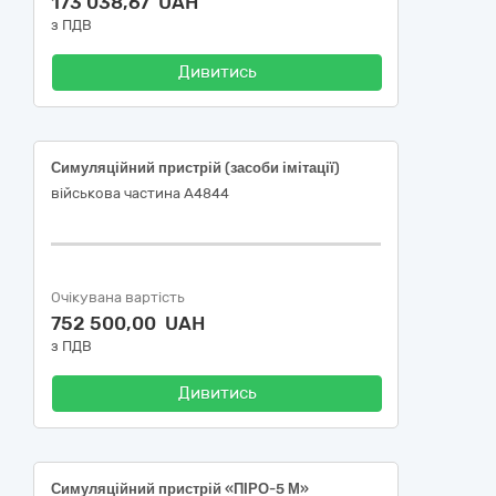
173 038,67 UAH
з ПДВ
Дивитись
Симуляційний пристрій (засоби імітації)
військова частина А4844
Очікувана вартість
752 500,00 UAH
з ПДВ
Дивитись
Симуляційний пристрій «ПІРО-5 М»