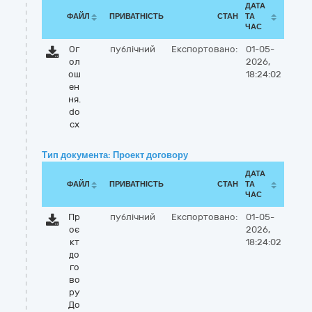
ДАТА
ФАЙЛ
ПРИВАТНІСТЬ
СТАН
ТА
ЧАС
Ог
публічний
Експортовано:
01-05-
ол
2026,
ош
18:24:02
ен
ня.
do
cx
Тип документа: Проект договору
ДАТА
ФАЙЛ
ПРИВАТНІСТЬ
СТАН
ТА
ЧАС
Пр
публічний
Експортовано:
01-05-
оє
2026,
кт
18:24:02
до
го
во
ру
До