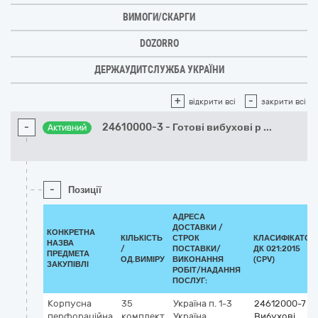
ВИМОГИ/СКАРГИ
DOZORRO
ДЕРЖАУДИТСЛУЖБА УКРАЇНИ
+
-
відкрити всі
закрити всі
-
24610000-3 - Готові вибухові р
...
Активний
-
Позиції
АДРЕСА
ДОСТАВКИ /
КОНКРЕТНА
КІЛЬКІСТЬ
СТРОК
КЛАСИФІКАТОР
НАЗВА
/
ПОСТАВКИ/
ДК 021:2015
ПРЕДМЕТА
ОД.ВИМІРУ
ВИКОНАННЯ
(CPV)
ЗАКУПІВЛІ
РОБІТ/НАДАННЯ
ПОСЛУГ:
Корпусна
35
Україна
п. 1-3
24612000-7
перфораційна
комплект
Україна,
Вибухові