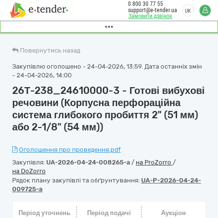
0 800 30 77 55
support@e-tender.ua
UK
Замовити дзвінок
Повернутись назад
Закупівлю оголошено - 24-04-2026, 13:59. Дата останніх змін
- 24-04-2026, 14:00
26Т-238_24610000-3 - Готові вибухові
речовини (Корпусна перфораційна
система глибокого пробиття 2" (51 мм)
або 2-1/8" (54 мм))
Оголошення про проведення.pdf
Закупівля:
UA-2026-04-24-008265-a
/
на ProZorro
/
на DoZorro
Рядок плану закупівлі та обґрунтування:
UA-P-2026-04-24-
009725-a
Період уточнень
Період подачі
Аукціон