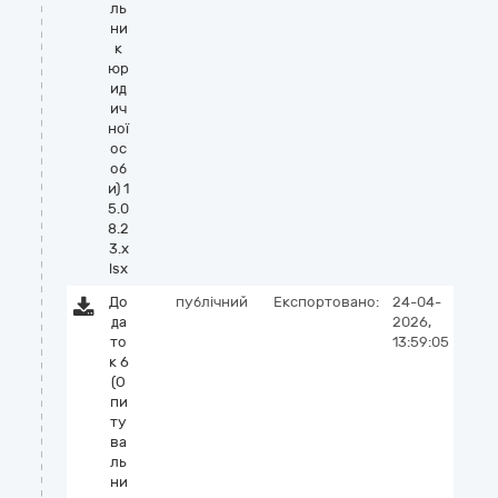
ль
ни
к
юр
ид
ич
ної
ос
об
и) 1
5.0
8.2
3.x
lsx
До
публічний
Експортовано:
24-04-
да
2026,
то
13:59:05
к 6
(О
пи
ту
ва
ль
ни