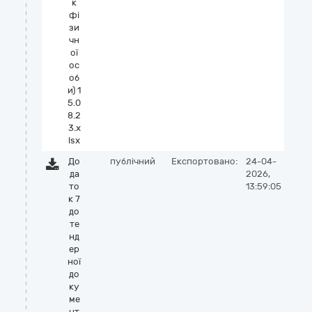
к
фі
зи
чн
ої
ос
об
и) 1
5.0
8.2
3.x
lsx
До
публічний
Експортовано:
24-04-
да
2026,
то
13:59:05
к 7
до
те
нд
ер
ної
до
ку
ме
нт