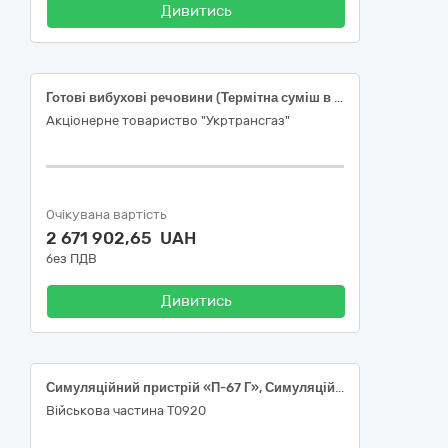
Дивитись
Готові вибухові речовини (Термітна суміш в комплекті з елементами запалювання)
Акціонерне товариство "Укртрансгаз"
Очікувана вартість
2 671 902,65 UAH
без ПДВ
Дивитись
Симуляційний пристрій «П-67 Г», Симуляційний пристрій «П-67 Учбова»
Військова частина Т0920