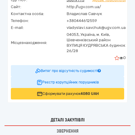
Сайт:
http://ugv.com.ua/
Контактна особа:
Владислав Савчук
Телефон:
+380444612559
E-mail:
vladyslav.i.savchuk@ugv.com.ua
04053,
Україна
,
м. Київ,
Шевченківський район
Місцезнаходження:
ВУЛИЦЯ КУДРЯВСЬКА будинок
26/28
0
Витяг про відсутність судимості
Реєстр корупційних порушників
Сформувати рахунок
4080 UAH
ДЕТАЛІ ЗАКУПІВЛІ
ЗВЕРНЕННЯ