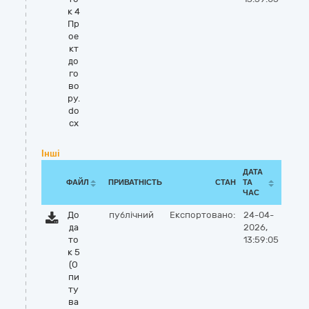
к 4
Пр
ое
кт
до
го
во
ру.
do
cx
Інші
ДАТА
ФАЙЛ
ПРИВАТНІСТЬ
СТАН
ТА
ЧАС
До
публічний
Експортовано:
24-04-
да
2026,
то
13:59:05
к 5
(О
пи
ту
ва