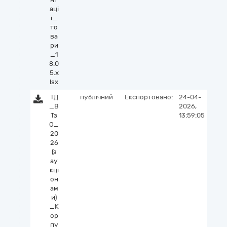
аці
ї_
то
ва
ри
_1
8.0
5.x
lsx
ТД
публічний
Експортовано:
24-04-
_В
2026,
Тз
13:59:05
О_
20
26
(з
ау
кці
он
ам
и)
_К
ор
пу