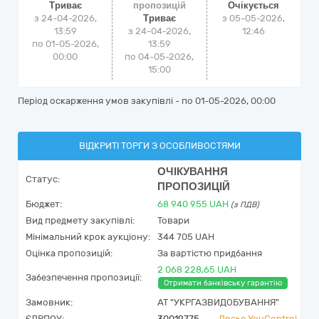
Триває
пропозицій
Очікується
з 24-04-2026,
Триває
з
05-05-2026,
13:59
з 24-04-2026,
12:46
по 01-05-2026,
13:59
00:00
по 04-05-2026,
15:00
Період оскарження умов закупівлі - по
01-05-2026, 00:00
ВІДКРИТІ ТОРГИ З ОСОБЛИВОСТЯМИ
ОЧІКУВАННЯ
Статус:
ПРОПОЗИЦІЙ
Бюджет:
68 940 955
UAH
(з ПДВ)
Вид предмету закупівлі:
Товари
Мінімальний крок аукціону:
344 705 UAH
Оцінка пропозицій:
За вартістю придбання
2 068 228,65 UAH
Забезпечення пропозиції:
Отримати банківську гарантію
Замовник:
АТ "УКРГАЗВИДОБУВАННЯ"
ЄДРПОУ:
30019775
Досьє YouControl