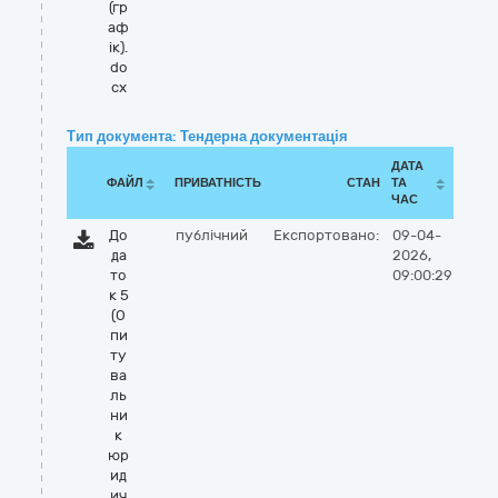
(гр
аф
ік).
do
cx
Тип документа: Тендерна документація
ДАТА
ФАЙЛ
ПРИВАТНІСТЬ
СТАН
ТА
ЧАС
До
публічний
Експортовано:
09-04-
да
2026,
то
09:00:29
к 5
(О
пи
ту
ва
ль
ни
к
юр
ид
ич