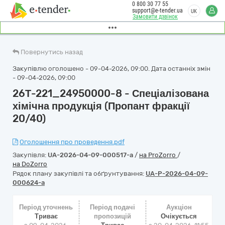
0 800 30 77 55
support@e-tender.ua
UK
Замовити дзвінок
Повернутись назад
Закупівлю оголошено - 09-04-2026, 09:00. Дата останніх змін
- 09-04-2026, 09:00
26Т-221_24950000-8 - Спеціалізована
хімічна продукція (Пропант фракції
20/40)
Оголошення про проведення.pdf
Закупівля:
UA-2026-04-09-000517-a
/
на ProZorro
/
на DoZorro
Рядок плану закупівлі та обґрунтування:
UA-P-2026-04-09-
000624-a
Період уточнень
Період подачі
Аукціон
Триває
пропозицій
Очікується