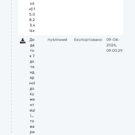
об
и) 1
5.0
8.2
3.x
lsx
До
публічний
Експортовано:
09-04-
да
2026,
то
09:00:29
к 7
до
те
нд
ер
ної
до
ку
ме
нт
аці
ї_
то
ва
ри