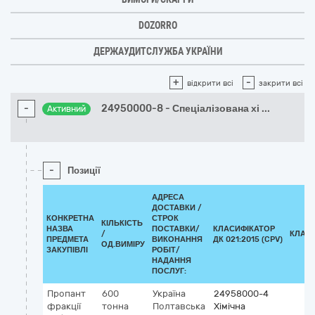
DOZORRO
ДЕРЖАУДИТСЛУЖБА УКРАЇНИ
+
-
відкрити всі
закрити всі
-
24950000-8 - Спеціалізована хі
...
Активний
-
Позиції
АДРЕСА
ДОСТАВКИ /
КОНКРЕТНА
СТРОК
КІЛЬКІСТЬ
НАЗВА
ПОСТАВКИ/
КЛАСИФІКАТОР
/
КЛАС
ПРЕДМЕТА
ВИКОНАННЯ
ДК 021:2015 (CPV)
ОД.ВИМІРУ
ЗАКУПІВЛІ
РОБІТ/
НАДАННЯ
ПОСЛУГ:
Пропант
600
Україна
24958000-4
фракції
тонна
Полтавська
Хімічна