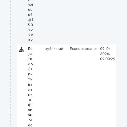
ної
ос
об
и) 1
5.0
8.2
3.x
lsx
До
публічний
Експортовано:
09-04-
да
2026,
то
09:00:29
к 6
(О
пи
ту
ва
ль
ни
к
фі
зи
чн
ої
ос