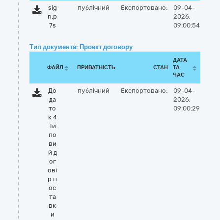
sig
публічний
Експортовано:
09-04-
n.p
2026,
7s
09:00:54
Тип документа: Проект договору
ДАТА
ФАЙЛ
ПРИВАТНІСТЬ
СТАН
ТА
ЧАС
До
публічний
Експортовано:
09-04-
да
2026,
то
09:00:29
к 4
Ти
по
ви
й д
ог
ові
р п
ос
та
вк
и