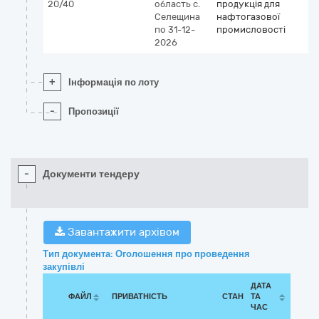
20/40
область
с.
продукція для
Селещина
нафтогазової
по 31-12-
промисловості
2026
+
Інформація по лоту
-
Пропозиції
-
Документи тендеру
Завантажити архівом
Тип документа: Оголошення про проведення
закупівлі
ДАТА
ФАЙЛ
ПРИВАТНІСТЬ
СТАН
ТА
ЧАС