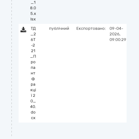
_1
8.0
5.x
lsx
ТД
публічний
Експортовано:
09-04-
_2
2026,
6Т
09:00:29
-2
21
_П
ро
па
нт
ф
ра
кці
ї 2
0_
40.
do
cx