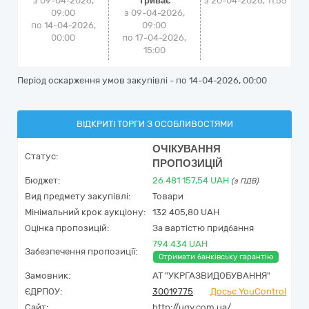
з 09-04-2026,
Триває
з
20-04-2026, 11:55
09:00
з 09-04-2026,
по 14-04-2026,
09:00
00:00
по 17-04-2026,
15:00
Період оскарження умов закупівлі - по
14-04-2026, 00:00
ВІДКРИТІ ТОРГИ З ОСОБЛИВОСТЯМИ
ОЧІКУВАННЯ
Статус:
ПРОПОЗИЦІЙ
Бюджет:
26 481 157,54
UAH
(з ПДВ)
Вид предмету закупівлі:
Товари
Мінімальний крок аукціону:
132 405,80 UAH
Оцінка пропозицій:
За вартістю придбання
794 434 UAH
Забезпечення пропозиції:
Отримати банківську гарантію
Замовник:
АТ "УКРГАЗВИДОБУВАННЯ"
ЄДРПОУ:
30019775
Досьє YouControl
Сайт:
http://ugv.com.ua/