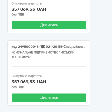
Очікувана вартість
357 069,53 UAH
без ПДВ
Дивитись
код 24950000-8 (ДК 021-2015)-Спеціалізована хімічна продукція (охолоджувальна рідина( концентрат антифризу))
КОМУНАЛЬНЕ ПІДПРИЄМСТВО "МІСЬКИЙ
ТРОЛЕЙБУС"
Очікувана вартість
357 069,53 UAH
без ПДВ
Дивитись