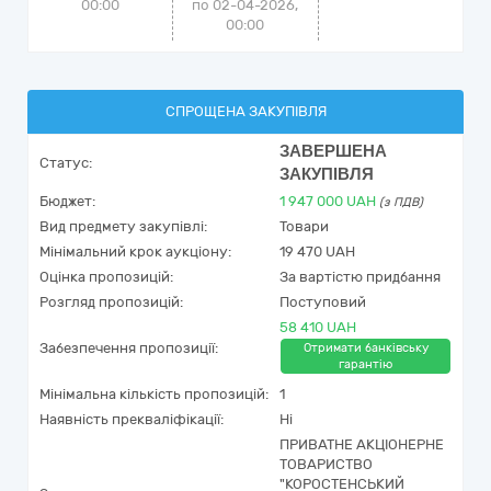
00:00
по 02-04-2026,
00:00
СПРОЩЕНА ЗАКУПІВЛЯ
ЗАВЕРШЕНА
Статус:
ЗАКУПІВЛЯ
Бюджет:
1 947 000
UAH
(з ПДВ)
Вид предмету закупівлі:
Товари
Мінімальний крок аукціону:
19 470 UAH
Оцінка пропозицій:
За вартістю придбання
Розгляд пропозицій:
Поступовий
58 410 UAH
Забезпечення пропозиції:
Отримати банківську
гарантію
Мінімальна кількість пропозицій:
1
Наявність прекваліфікації:
Ні
ПРИВАТНЕ АКЦІОНЕРНЕ
ТОВАРИСТВО
"КОРОСТЕНСЬКИЙ