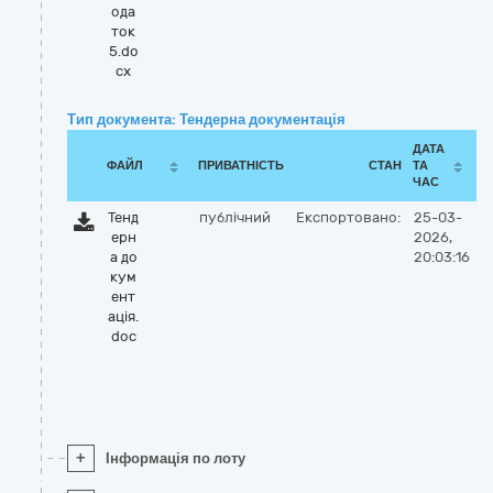
ода
ток
5.do
cx
Тип документа: Тендерна документація
ДАТА
ФАЙЛ
ПРИВАТНІСТЬ
СТАН
ТА
ЧАС
Тенд
публічний
Експортовано:
25-03-
ерн
2026,
а до
20:03:16
кум
ент
ація.
doc
+
Інформація по лоту