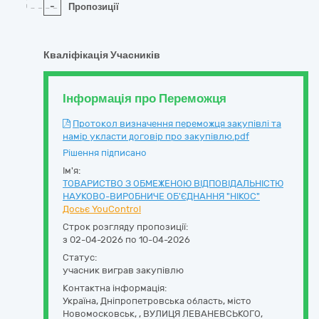
-
Пропозиції
Кваліфікація Учасників
Інформація про Переможця
Протокол визначення переможця закупівлі та
намір укласти договір про закупівлю.pdf
Рішення підписано
Ім'я:
ТОВАРИСТВО З ОБМЕЖЕНОЮ ВІДПОВІДАЛЬНІСТЮ
НАУКОВО-ВИРОБНИЧЕ ОБ'ЄДНАННЯ "НІКОС"
Досьє YouControl
Строк розгляду пропозиції:
з 02-04-2026 по 10-04-2026
Статус:
учасник виграв закупівлю
Контактна інформація:
Україна
,
Дніпропетровська область
,
місто
Новомосковськ, ,
ВУЛИЦЯ ЛЕВАНЕВСЬКОГО,