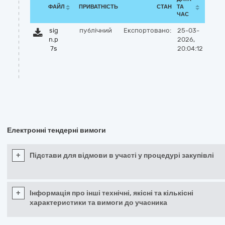
ФАЙЛ
ПРИВАТНІСТЬ
СТАН
ТА
ЧАС
sig
публічний
Експортовано:
25-03-
n.p
2026,
7s
20:04:12
Електронні тендерні вимоги
+
Підстави для відмови в участі у процедурі закупівлі
+
Інформація про інші технічні, якісні та кількісні
характеристики та вимоги до учасника