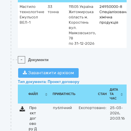
Мастило
33
11505
Україна
24950000-8
технологічне
тонна
Житомирська
Спеціалізована
Емульсол
область
м.
хімічна
ВЕЛ-1
Коростень
продукція
вул.
Маяковського,
78
по 31-12-2026
-
Документи
Завантажити архівом
Тип документа: Проект договору
ДАТА
ФАЙЛ
ПРИВАТНІСТЬ
СТАН
ТА
ЧАС
Про
публічний
Експортовано:
25-03-
єкт
2026,
дог
20:03:16
ово
ру Д