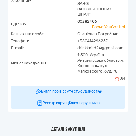
Замовник:
ЗАВОД
ЗАЛІЗОБЕТОННИХ
ШПАЛ"
00282406
ЄДРПОУ:
Досьє YouControl
Контактна особа:
Станіслав Погребняк
Телефон:
+380414296257
E-mail:
drinkknird24@gmail.com
11500,
Україна
,
Житомирська область,
м.
Місцезнаходження:
Коростень,
вул.
Маяковского, буд. 78
1
Витяг про відсутність судимості
Реєстр корупційних порушників
ДЕТАЛІ ЗАКУПІВЛІ