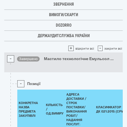
ЗВЕРНЕННЯ
ВИМОГИ/СКАРГИ
DOZORRO
ДЕРЖАУДИТСЛУЖБА УКРАЇНИ
+
-
відкрити всі
закрити всі
-
Мастило технологічне Емульсол
...
Завершено
-
Позиції
АДРЕСА
ДОСТАВКИ /
КОНКРЕТНА
СТРОК
КІЛЬКІСТЬ
НАЗВА
ПОСТАВКИ/
КЛАСИФІКАТОР
/
ПРЕДМЕТА
ВИКОНАННЯ
ДК 021:2015 (CPV)
ОД.ВИМІРУ
ЗАКУПІВЛІ
РОБІТ/
НАДАННЯ
ПОСЛУГ: