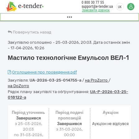
0 800 30 77 55
support@e-tender.ua
UK
Замовити дзвінок
Повернутись назад
Закупівлю оголошено - 25-03-2026, 20:03. Дата останніх змін
- 17-04-2026, 10:26
Мастило технологічне Емульсол ВЕЛ-1
Оголошення про проведення.pdf
Закупівля:
UA-2026-03-25-014755-a
/
на ProZorro
/
на DoZorro
Рядок плану закупівлі та обґрунтування:
UA-P-2026-03-25-
018122-a
Період уточнень
Період подачі
Аукціон
Завершився
пропозицій
з 25-03-2026,
Завершився
Аукціон не відбувся
20:03
з 31-03-2026,
по 31-03-2026,
00:00