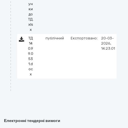
ун
ки
до
ТД.
xls
x
ТД
публічний
Експортовано:
20-03-
14
2026,
0.9
14:23:01
9.0
53
1.d
oc
x
Електронні тендерні вимоги