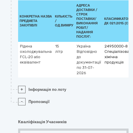
АДРЕСА
ДОСТАВКИ /
СТРОК
КОНКРЕТНА НАЗВА
КІЛЬКІСТЬ
ПОСТАВКИ/
КЛАСИФІКАТОР
ПРЕДМЕТА
/
ВИКОНАННЯ
ДК 021:2015 (CPV
ЗАКУПІВЛІ
ОД.ВИМІРУ
РОБІТ/
НАДАННЯ
ПОСЛУГ:
Рідина
15
Україна
24950000-8
охолоджувальна
літр
Відповідно
Спеціалізован
FCL-20 або
до
хімічна
еквівалент
документації
продукція
по 31-07-
2026
+
Інформація по лоту
-
Пропозиції
Кваліфікація Учасників