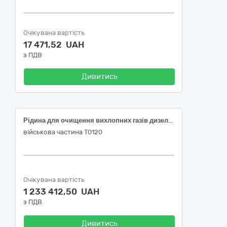
Очікувана вартість
17 471,52 UAH
з ПДВ
Дивитись
Рідина для очищення вихлопних газів дизельних автомобілей з системою SCR (Рідина AdBlue)
військова частина Т0120
Очікувана вартість
1 233 412,50 UAH
з ПДВ
Дивитись