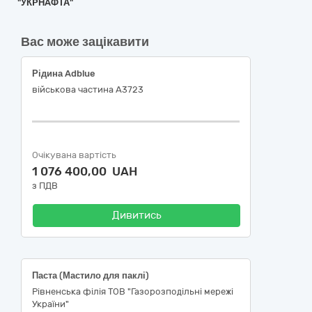
"УКPНAФТА"
Вас може зацікавити
Рідина Adblue
військова частина А3723
Очікувана вартість
1 076 400,00 UAH
з ПДВ
Дивитись
Паста (Мастило для паклі)
Рівненська філія ТОВ "Газорозподільні мережі
України"