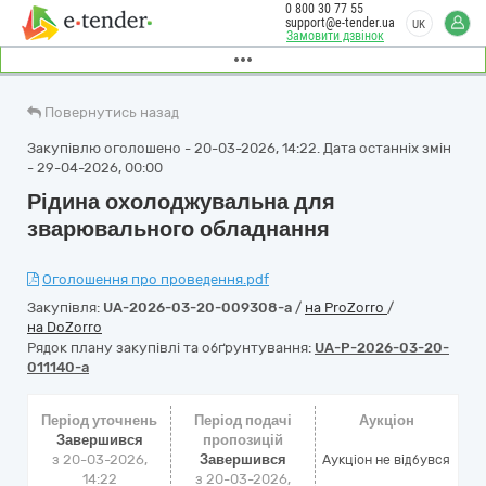
0 800 30 77 55
support@e-tender.ua
UK
Замовити дзвінок
Повернутись назад
Закупівлю оголошено - 20-03-2026, 14:22. Дата останніх змін
- 29-04-2026, 00:00
Рідина охолоджувальна для
зварювального обладнання
Оголошення про проведення.pdf
Закупівля:
UA-2026-03-20-009308-a
/
на ProZorro
/
на DoZorro
Рядок плану закупівлі та обґрунтування:
UA-P-2026-03-20-
011140-a
Період уточнень
Період подачі
Аукціон
Завершився
пропозицій
з 20-03-2026,
Завершився
Аукціон не відбувся
14:22
з 20-03-2026,