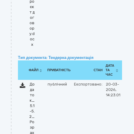
ро
єк
т д
ог
ов
ор
у.d
oc
x
Тип документа: Тендерна документація
ДАТА
ФАЙЛ
ПРИВАТНІСТЬ
СТАН
ТА
ЧАС
До
публічний
Експортовано:
20-03-
да
2026,
то
14:23:01
к_
5.1
-5.
2_
Ро
зр
ах