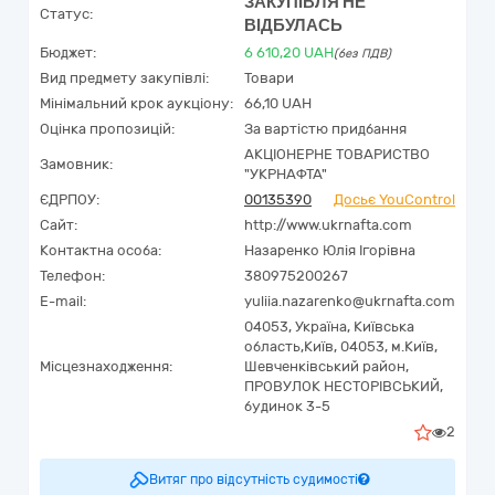
ЗАКУПІВЛЯ НЕ
Статус:
ВІДБУЛАСЬ
Бюджет:
6 610,20
UAH
(без ПДВ)
Вид предмету закупівлі:
Товари
Мінімальний крок аукціону:
66,10 UAH
Оцінка пропозицій:
За вартістю придбання
АКЦІОНЕРНЕ ТОВАРИСТВО
Замовник:
"УКPНAФТА"
ЄДРПОУ:
00135390
Досьє YouControl
Сайт:
http://www.ukrnafta.com
Контактна особа:
Назаренко Юлія Ігорівна
Телефон:
380975200267
E-mail:
yuliia.nazarenko@ukrnafta.com
04053,
Україна
,
Київська
область,
Київ,
04053, м.Київ,
Місцезнаходження:
Шевченківський район,
ПРОВУЛОК НЕСТОРІВСЬКИЙ,
будинок 3-5
2
Витяг про відсутність судимості