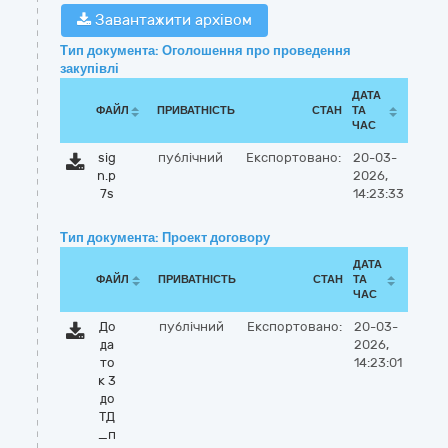
Завантажити архівом
Тип документа: Оголошення про проведення
закупівлі
ДАТА
ФАЙЛ
ПРИВАТНІСТЬ
СТАН
ТА
ЧАС
sig
публічний
Експортовано:
20-03-
n.p
2026,
7s
14:23:33
Тип документа: Проект договору
ДАТА
ФАЙЛ
ПРИВАТНІСТЬ
СТАН
ТА
ЧАС
До
публічний
Експортовано:
20-03-
да
2026,
то
14:23:01
к 3
до
ТД
_п