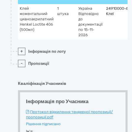
Клей
1
Україна
24910000-6
моментальний
штука
Відповідно
Клеї
цианоакрилатний
до
Henkel Loctite 406
документації
(500мл)
по 15-11-
2026
+
Інформація по лоту
-
Пропозиції
Кваліфікація Учасників
Інформація про Учасника
Протокол відхилення тендерної пропозиції/
пропозиції.pdf
Рішення підписано
Ім'я: