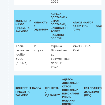
2026
АДРЕСА
ДОСТАВКИ /
КОНКРЕТНА
СТРОК
КІЛЬКІСТЬ
КЛАСИФІКАТОР
НАЗВА
ПОСТАВКИ/
/
ДК 021:2015
КЛАСИ
ПРЕДМЕТА
ВИКОНАННЯ
ОД.ВИМІРУ
(CPV)
ЗАКУПІВЛІ
РОБІТ/
НАДАННЯ
ПОСЛУГ:
Клей-
2
Україна
24910000-6
герметик
штука
Відповідно
Клеї
loctite
до
5900
документації
(300мл)
по 15-11-
2026
АДРЕСА
ДОСТАВКИ /
СТРОК
КОНКРЕТНА НАЗВА
КІЛЬКІСТЬ
КЛАСИФІКАТОР
ПОСТАВКИ/
ПРЕДМЕТА
/
ДК 021:2015
ВИКОНАННЯ
ЗАКУПІВЛІ
ОД.ВИМІРУ
(CPV)
РОБІТ/
НАДАННЯ
ПОСЛУГ: