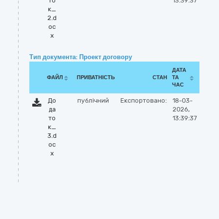
то
13:39:37
к_
2.d
oc
x
Тип документа: Проект договору
ДАТА
ФАЙЛ
ПРИВАТНІСТЬ
СТАН
ТА
ЧАС
До
публічний
Експортовано:
18-03-
да
2026,
то
13:39:37
к_
3.d
oc
x