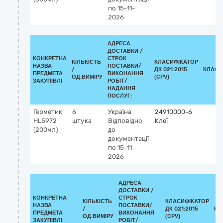
по 15-11-
2026
АДРЕСА
ДОСТАВКИ /
КОНКРЕТНА
СТРОК
КІЛЬКІСТЬ
КЛАСИФІКАТОР
НАЗВА
ПОСТАВКИ/
/
ДК 021:2015
КЛАСИ
ПРЕДМЕТА
ВИКОНАННЯ
ОД.ВИМІРУ
(CPV)
ЗАКУПІВЛІ
РОБІТ/
НАДАННЯ
ПОСЛУГ:
Герметик
6
Україна
24910000-6
HL5972
штука
Відповідно
Клеї
(200мл)
до
документації
по 15-11-
2026
АДРЕСА
ДОСТАВКИ /
КОНКРЕТНА
СТРОК
КІЛЬКІСТЬ
КЛАСИФІКАТОР
НАЗВА
ПОСТАВКИ/
/
ДК 021:2015
КЛ
ПРЕДМЕТА
ВИКОНАННЯ
ОД.ВИМІРУ
(CPV)
ЗАКУПІВЛІ
РОБІТ/