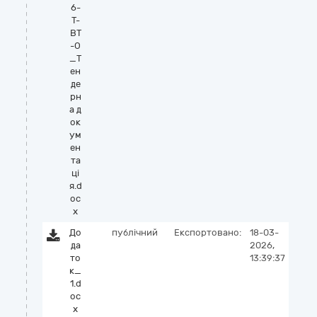
6-
Т-
ВТ
-О
_Т
ен
де
рн
а д
ок
ум
ен
та
ці
я.d
oc
x
До
публічний
Експортовано:
18-03-
да
2026,
то
13:39:37
к_
1.d
oc
x