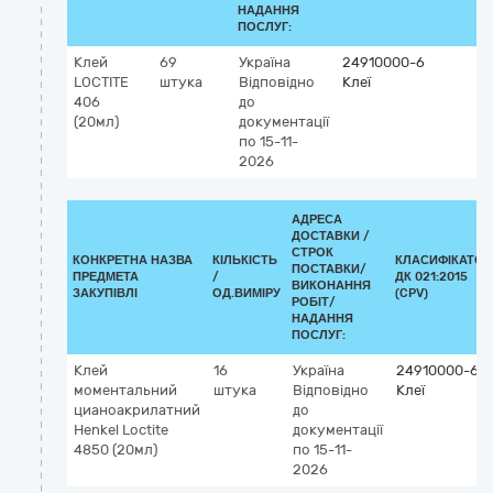
НАДАННЯ
ПОСЛУГ:
Клей
69
Україна
24910000-6
LOCTITE
штука
Відповідно
Клеї
406
до
(20мл)
документації
по 15-11-
2026
АДРЕСА
ДОСТАВКИ /
СТРОК
КОНКРЕТНА НАЗВА
КІЛЬКІСТЬ
КЛАСИФІКАТОР
ПОСТАВКИ/
ПРЕДМЕТА
/
ДК 021:2015
ВИКОНАННЯ
ЗАКУПІВЛІ
ОД.ВИМІРУ
(CPV)
РОБІТ/
НАДАННЯ
ПОСЛУГ:
Клей
16
Україна
24910000-6
моментальний
штука
Відповідно
Клеї
цианоакрилатний
до
Henkel Loctite
документації
4850 (20мл)
по 15-11-
2026