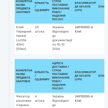
КОНКРЕТНА
СТРОК
КІЛЬКІСТЬ
КЛАСИФІКАТОР
НАЗВА
ПОСТАВКИ/
/
ДК 021:2015
КЛАСИ
ПРЕДМЕТА
ВИКОНАННЯ
ОД.ВИМІРУ
(CPV)
ЗАКУПІВЛІ
РОБІТ/
НАДАННЯ
ПОСЛУГ:
Клей
25
Україна
24910000-6
гібридний
штука
Відповідно
Клеї
Henkel
до
Loctite
документації
4090
по 15-11-
(50мл)
2026
АДРЕСА
ДОСТАВКИ /
КОНКРЕТНА
СТРОК
КІЛЬКІСТЬ
КЛАСИФІКАТОР
НАЗВА
ПОСТАВКИ/
/
ДК 021:2015
КЛАСИ
ПРЕДМЕТА
ВИКОНАННЯ
ОД.ВИМІРУ
(CPV)
ЗАКУПІВЛІ
РОБІТ/
НАДАННЯ
ПОСЛУГ:
Фіксатор
6
Україна
24910000-6
різьбових
штука
Відповідно
Клеї
з'єднань
до