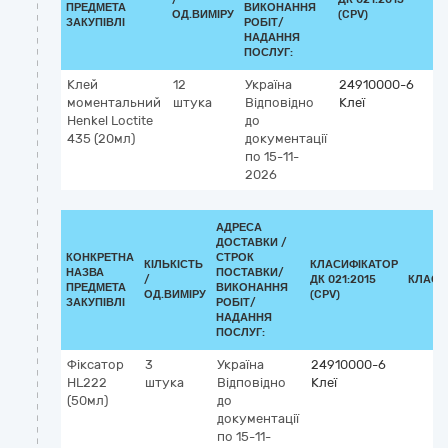
ПРЕДМЕТА
ВИКОНАННЯ
ОД.ВИМІРУ
(CPV)
ЗАКУПІВЛІ
РОБІТ/
НАДАННЯ
ПОСЛУГ:
Клей
12
Україна
24910000-6
моментальний
штука
Відповідно
Клеї
Henkel Loctite
до
435 (20мл)
документації
по 15-11-
2026
АДРЕСА
ДОСТАВКИ /
КОНКРЕТНА
СТРОК
КІЛЬКІСТЬ
КЛАСИФІКАТОР
НАЗВА
ПОСТАВКИ/
/
ДК 021:2015
КЛАСИ
ПРЕДМЕТА
ВИКОНАННЯ
ОД.ВИМІРУ
(CPV)
ЗАКУПІВЛІ
РОБІТ/
НАДАННЯ
ПОСЛУГ:
Фіксатор
3
Україна
24910000-6
HL222
штука
Відповідно
Клеї
(50мл)
до
документації
по 15-11-