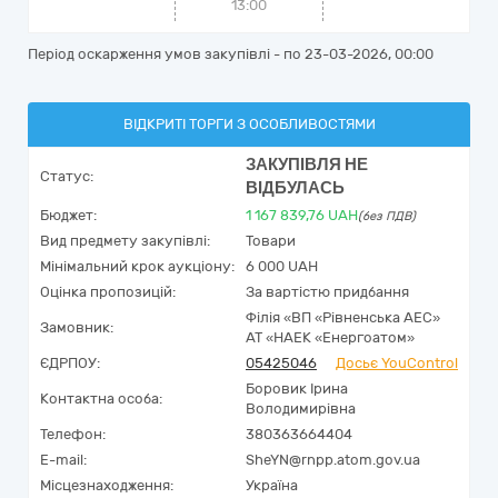
13:00
Період оскарження умов закупівлі - по
23-03-2026, 00:00
ВІДКРИТІ ТОРГИ З ОСОБЛИВОСТЯМИ
ЗАКУПІВЛЯ НЕ
Статус:
ВІДБУЛАСЬ
Бюджет:
1 167 839,76
UAH
(без ПДВ)
Вид предмету закупівлі:
Товари
Мінімальний крок аукціону:
6 000 UAH
Оцінка пропозицій:
За вартістю придбання
Філія «ВП «Рівненська АЕС»
Замовник:
АТ «НАЕК «Енергоатом»
ЄДРПОУ:
05425046
Досьє YouControl
Боровик Ірина
Контактна особа:
Володимирівна
Телефон:
380363664404
E-mail:
SheYN@rnpp.atom.gov.ua
Місцезнаходження:
Україна