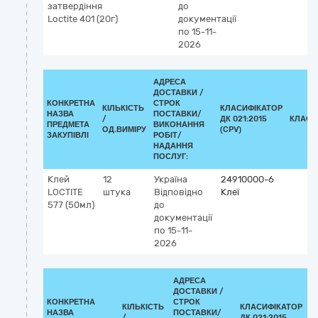
затвердіння
до
Loctite 401 (20г)
документації
по 15-11-
2026
АДРЕСА
ДОСТАВКИ /
КОНКРЕТНА
СТРОК
КІЛЬКІСТЬ
КЛАСИФІКАТОР
НАЗВА
ПОСТАВКИ/
/
ДК 021:2015
КЛАСИ
ПРЕДМЕТА
ВИКОНАННЯ
ОД.ВИМІРУ
(CPV)
ЗАКУПІВЛІ
РОБІТ/
НАДАННЯ
ПОСЛУГ:
Клей
12
Україна
24910000-6
LOCTITE
штука
Відповідно
Клеї
577 (50мл)
до
документації
по 15-11-
2026
АДРЕСА
ДОСТАВКИ /
КОНКРЕТНА
СТРОК
КІЛЬКІСТЬ
КЛАСИФІКАТОР
НАЗВА
ПОСТАВКИ/
/
ДК 021:2015
К