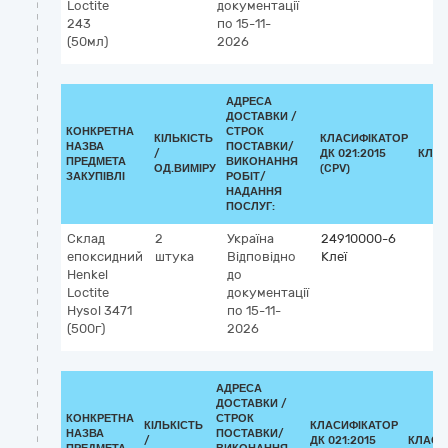
Loctite
документації
243
по 15-11-
(50мл)
2026
АДРЕСА
ДОСТАВКИ /
КОНКРЕТНА
СТРОК
КІЛЬКІСТЬ
КЛАСИФІКАТОР
НАЗВА
ПОСТАВКИ/
/
ДК 021:2015
КЛАС
ПРЕДМЕТА
ВИКОНАННЯ
ОД.ВИМІРУ
(CPV)
ЗАКУПІВЛІ
РОБІТ/
НАДАННЯ
ПОСЛУГ:
Склад
2
Україна
24910000-6
епоксидний
штука
Відповідно
Клеї
Henkel
до
Loctite
документації
Hysol 3471
по 15-11-
(500г)
2026
АДРЕСА
ДОСТАВКИ /
КОНКРЕТНА
СТРОК
КІЛЬКІСТЬ
КЛАСИФІКАТОР
НАЗВА
ПОСТАВКИ/
/
ДК 021:2015
КЛАСИ