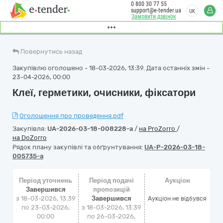
0 800 30 77 55
support@e-tender.ua
UK
Замовити дзвінок
Повернутись назад
Закупівлю оголошено - 18-03-2026, 13:39. Дата останніх змін -
23-04-2026, 00:00
Клеї, герметики, очисники, фіксатори
Оголошення про проведення.pdf
Закупівля:
UA-2026-03-18-008228-a
/
на ProZorro
/
на DoZorro
Рядок плану закупівлі та обґрунтування:
UA-P-2026-03-18-
005735-a
Період уточнень
Період подачі
Аукціон
Завершився
пропозицій
з 18-03-2026, 13:39
Завершився
Аукціон не відбувся
по 23-03-2026,
з 18-03-2026, 13:39
00:00
по 26-03-2026,