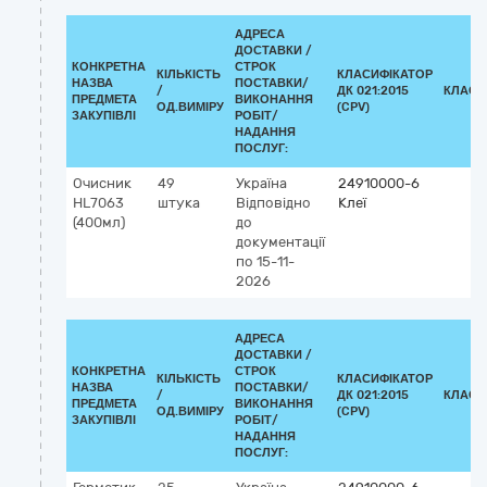
АДРЕСА
ДОСТАВКИ /
КОНКРЕТНА
СТРОК
КІЛЬКІСТЬ
КЛАСИФІКАТОР
НАЗВА
ПОСТАВКИ/
/
ДК 021:2015
КЛАСИ
ПРЕДМЕТА
ВИКОНАННЯ
ОД.ВИМІРУ
(CPV)
ЗАКУПІВЛІ
РОБІТ/
НАДАННЯ
ПОСЛУГ:
Очисник
49
Україна
24910000-6
HL7063
штука
Відповідно
Клеї
(400мл)
до
документації
по 15-11-
2026
АДРЕСА
ДОСТАВКИ /
КОНКРЕТНА
СТРОК
КІЛЬКІСТЬ
КЛАСИФІКАТОР
НАЗВА
ПОСТАВКИ/
/
ДК 021:2015
КЛАСИ
ПРЕДМЕТА
ВИКОНАННЯ
ОД.ВИМІРУ
(CPV)
ЗАКУПІВЛІ
РОБІТ/
НАДАННЯ
ПОСЛУГ: