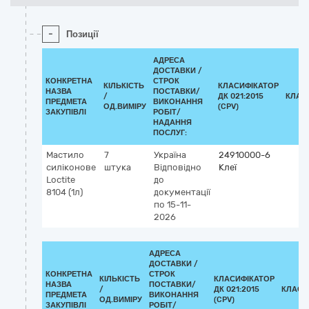
-
Позиції
АДРЕСА
ДОСТАВКИ /
КОНКРЕТНА
СТРОК
КІЛЬКІСТЬ
КЛАСИФІКАТОР
НАЗВА
ПОСТАВКИ/
/
ДК 021:2015
КЛАС
ПРЕДМЕТА
ВИКОНАННЯ
ОД.ВИМІРУ
(CPV)
ЗАКУПІВЛІ
РОБІТ/
НАДАННЯ
ПОСЛУГ:
Мастило
7
Україна
24910000-6
силіконове
штука
Відповідно
Клеї
Loctite
до
8104 (1л)
документації
по 15-11-
2026
АДРЕСА
ДОСТАВКИ /
КОНКРЕТНА
СТРОК
КІЛЬКІСТЬ
КЛАСИФІКАТОР
НАЗВА
ПОСТАВКИ/
/
ДК 021:2015
КЛАСИ
ПРЕДМЕТА
ВИКОНАННЯ
ОД.ВИМІРУ
(CPV)
ЗАКУПІВЛІ
РОБІТ/