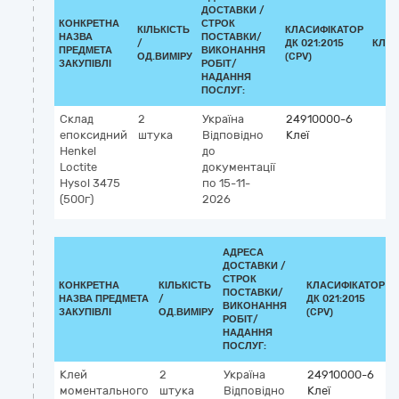
ДОСТАВКИ /
КОНКРЕТНА
СТРОК
КІЛЬКІСТЬ
КЛАСИФІКАТОР
НАЗВА
ПОСТАВКИ/
/
ДК 021:2015
КЛАС
ПРЕДМЕТА
ВИКОНАННЯ
ОД.ВИМІРУ
(CPV)
ЗАКУПІВЛІ
РОБІТ/
НАДАННЯ
ПОСЛУГ:
Склад
2
Україна
24910000-6
епоксидний
штука
Відповідно
Клеї
Henkel
до
Loctite
документації
Hysol 3475
по 15-11-
(500г)
2026
АДРЕСА
ДОСТАВКИ /
СТРОК
КОНКРЕТНА
КІЛЬКІСТЬ
КЛАСИФІКАТОР
ПОСТАВКИ/
НАЗВА ПРЕДМЕТА
/
ДК 021:2015
ВИКОНАННЯ
ЗАКУПІВЛІ
ОД.ВИМІРУ
(CPV)
РОБІТ/
НАДАННЯ
ПОСЛУГ:
Клей
2
Україна
24910000-6
моментального
штука
Відповідно
Клеї