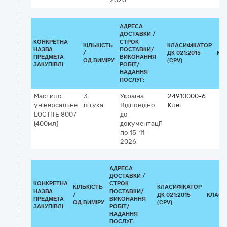
АДРЕСА
ДОСТАВКИ /
КОНКРЕТНА
СТРОК
КІЛЬКІСТЬ
КЛАСИФІКАТОР
НАЗВА
ПОСТАВКИ/
/
ДК 021:2015
КЛ
ПРЕДМЕТА
ВИКОНАННЯ
ОД.ВИМІРУ
(CPV)
ЗАКУПІВЛІ
РОБІТ/
НАДАННЯ
ПОСЛУГ:
Мастило
3
Україна
24910000-6
універсальне
штука
Відповідно
Клеї
LOCTITE 8007
до
(400мл)
документації
по 15-11-
2026
АДРЕСА
ДОСТАВКИ /
КОНКРЕТНА
СТРОК
КІЛЬКІСТЬ
КЛАСИФІКАТОР
НАЗВА
ПОСТАВКИ/
/
ДК 021:2015
КЛАСИ
ПРЕДМЕТА
ВИКОНАННЯ
ОД.ВИМІРУ
(CPV)
ЗАКУПІВЛІ
РОБІТ/
НАДАННЯ
ПОСЛУГ: