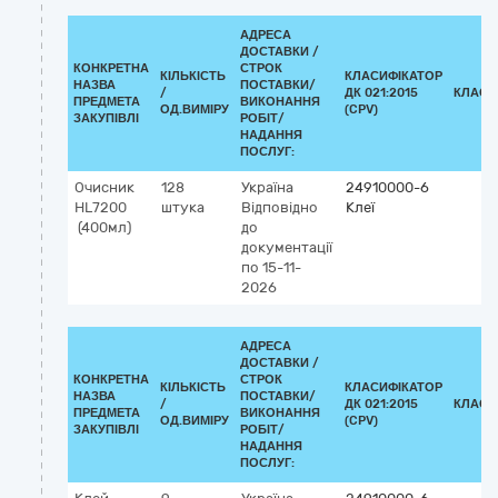
АДРЕСА
ДОСТАВКИ /
КОНКРЕТНА
СТРОК
КІЛЬКІСТЬ
КЛАСИФІКАТОР
НАЗВА
ПОСТАВКИ/
/
ДК 021:2015
КЛАСИ
ПРЕДМЕТА
ВИКОНАННЯ
ОД.ВИМІРУ
(CPV)
ЗАКУПІВЛІ
РОБІТ/
НАДАННЯ
ПОСЛУГ:
Очисник
128
Україна
24910000-6
HL7200
штука
Відповідно
Клеї
(400мл)
до
документації
по 15-11-
2026
АДРЕСА
ДОСТАВКИ /
КОНКРЕТНА
СТРОК
КІЛЬКІСТЬ
КЛАСИФІКАТОР
НАЗВА
ПОСТАВКИ/
/
ДК 021:2015
КЛАСИ
ПРЕДМЕТА
ВИКОНАННЯ
ОД.ВИМІРУ
(CPV)
ЗАКУПІВЛІ
РОБІТ/
НАДАННЯ
ПОСЛУГ: