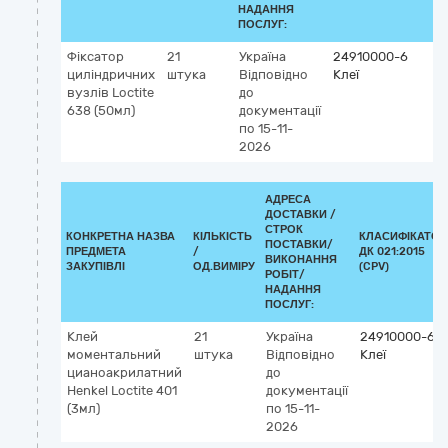
НАДАННЯ
ПОСЛУГ:
Фіксатор
21
Україна
24910000-6
циліндричних
штука
Відповідно
Клеї
вузлів Loctite
до
638 (50мл)
документації
по 15-11-
2026
АДРЕСА
ДОСТАВКИ /
СТРОК
КОНКРЕТНА НАЗВА
КІЛЬКІСТЬ
КЛАСИФІКАТОР
ПОСТАВКИ/
ПРЕДМЕТА
/
ДК 021:2015
ВИКОНАННЯ
ЗАКУПІВЛІ
ОД.ВИМІРУ
(CPV)
РОБІТ/
НАДАННЯ
ПОСЛУГ:
Клей
21
Україна
24910000-6
моментальний
штука
Відповідно
Клеї
цианоакрилатний
до
Henkel Loctite 401
документації
(3мл)
по 15-11-
2026