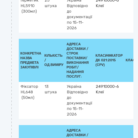
Герметик
25
Україна
24910000-6
HL5910
штука
Відповідно
Клеї
(300мл)
до
документації
по 15-11-
2026
АДРЕСА
ДОСТАВКИ /
КОНКРЕТНА
СТРОК
КІЛЬКІСТЬ
КЛАСИФІКАТОР
НАЗВА
ПОСТАВКИ/
/
ДК 021:2015
КЛАСИ
ПРЕДМЕТА
ВИКОНАННЯ
ОД.ВИМІРУ
(CPV)
ЗАКУПІВЛІ
РОБІТ/
НАДАННЯ
ПОСЛУГ:
Фіксатор
13
Україна
24910000-6
HL648
штука
Відповідно
Клеї
(50мл)
до
документації
по 15-11-
2026
АДРЕСА
ДОСТАВКИ /