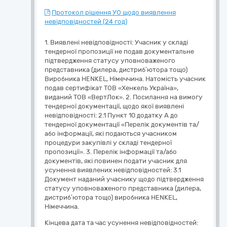
Протокол рішення УО щодо виявлення
невідповідностей (24 год)
1. Виявлені невідповідності: Учасник у складі
тендерної пропозиції не подав документальне
підтвердження статусу уповноваженого
представника (дилера, дистриб’ютора тощо)
Виробника HENKEL, Німеччина. Натомість учасник
подав сертифікат ТОВ «Хенкель Україна»,
виданий ТОВ «ВертЛок». 2. Посилання на вимогу
тендерної документації, щодо якої виявлені
невідповідності: 2.1 Пункт 10 додатку А до
тендерної документації «Перелік документів та/
або інформації, які подаються учасником
процедури закупівлі у складі тендерної
пропозиції». 3. Перелік інформації та/або
документів, які повинен подати учасник для
усунення виявлених невідповідностей: 3.1
Документ наданий учаснику щодо підтвердження
статусу уповноваженого представника (дилера,
дистриб’ютора тощо) виробника HENKEL,
Німеччина.
Кінцева дата та час усунення невідповідностей: