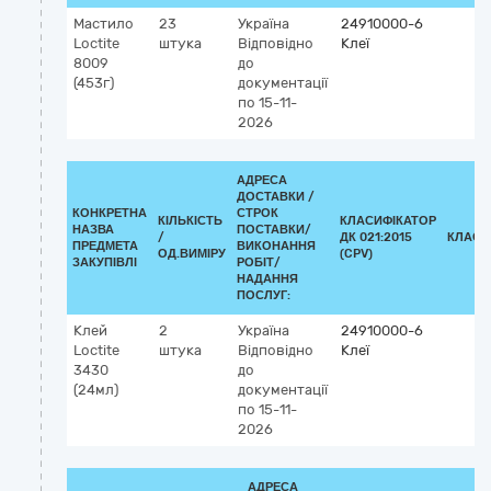
Мастило
23
Україна
24910000-6
Loctite
штука
Відповідно
Клеї
8009
до
(453г)
документації
по 15-11-
2026
АДРЕСА
ДОСТАВКИ /
КОНКРЕТНА
СТРОК
КІЛЬКІСТЬ
КЛАСИФІКАТОР
НАЗВА
ПОСТАВКИ/
/
ДК 021:2015
КЛАСИ
ПРЕДМЕТА
ВИКОНАННЯ
ОД.ВИМІРУ
(CPV)
ЗАКУПІВЛІ
РОБІТ/
НАДАННЯ
ПОСЛУГ:
Клей
2
Україна
24910000-6
Loctite
штука
Відповідно
Клеї
3430
до
(24мл)
документації
по 15-11-
2026
АДРЕСА