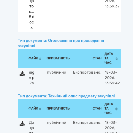
да
2026,
то
13:39:37
к_
Б.d
oc
x
Тип документа: Оголошення про проведення
закупівлі
ДАТА
ФАЙЛ
ПРИВАТНІСТЬ
СТАН
ТА
ЧАС
sig
публічний
Експортовано:
18-03-
n.p
2026,
7s
13:39:42
Тип документа: Технічний опис предмету закупівлі
ДАТА
ФАЙЛ
ПРИВАТНІСТЬ
СТАН
ТА
ЧАС
До
публічний
Експортовано:
18-03-
да
2026,