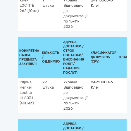
Клей
9
Україна
24910000-6
LOCTITE
штука
Відповідно
Клеї
262 (10мл)
до
документації
по 15-11-
2026
АДРЕСА
ДОСТАВКИ /
КОНКРЕТНА
СТРОК
КІЛЬКІСТЬ
КЛАСИФІКАТОР
НАЗВА
ПОСТАВКИ/
/
ДК 021:2015
КЛАСИ
ПРЕДМЕТА
ВИКОНАННЯ
ОД.ВИМІРУ
(CPV)
ЗАКУПІВЛІ
РОБІТ/
НАДАННЯ
ПОСЛУГ:
Рідина
22
Україна
24910000-6
Henkel
штука
Відповідно
Клеї
Loctite
до
HL8031
документації
(400мл)
по 15-11-
2026
АДРЕСА
ДОСТАВКИ /