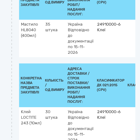
ПРЕДМЕТА
ВИКОНАННЯ
ОД.ВИМІРУ
(CPV)
ЗАКУПІВЛІ
РОБІТ/
НАДАННЯ
ПОСЛУГ:
Мастило
35
Україна
24910000-6
HL8040
штука
Відповідно
Клеї
(400мл)
до
документації
по 15-11-
2026
АДРЕСА
ДОСТАВКИ /
КОНКРЕТНА
СТРОК
КІЛЬКІСТЬ
КЛАСИФІКАТОР
НАЗВА
ПОСТАВКИ/
/
ДК 021:2015
КЛАСИ
ПРЕДМЕТА
ВИКОНАННЯ
ОД.ВИМІРУ
(CPV)
ЗАКУПІВЛІ
РОБІТ/
НАДАННЯ
ПОСЛУГ:
Клей
30
Україна
24910000-6
LOCTITE
штука
Відповідно
Клеї
243 (10мл)
до
документації
по 15-11-
2026