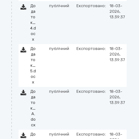
До
публічний
Експортовано:
18-03-
да
2026,
то
13:39:37
к_
4.d
oc
x
До
публічний
Експортовано:
18-03-
да
2026,
то
13:39:37
к_
5.d
oc
x
До
публічний
Експортовано:
18-03-
да
2026,
то
13:39:37
к_
А.
do
cx
До
публічний
Експортовано:
18-03-