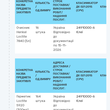
КОНКРЕТНА
СТРОК
КІЛЬКІСТЬ
КЛАСИФІКАТОР
НАЗВА
ПОСТАВКИ/
/
ДК 021:2015
КЛАСИ
ПРЕДМЕТА
ВИКОНАННЯ
ОД.ВИМІРУ
(CPV)
ЗАКУПІВЛІ
РОБІТ/
НАДАННЯ
ПОСЛУГ:
Очисник
16
Україна
24910000-6
Henkel
штука
Відповідно
Клеї
Loctite
до
7840 (5л)
документації
по 15-11-
2026
АДРЕСА
ДОСТАВКИ /
КОНКРЕТНА
СТРОК
КІЛЬКІСТЬ
КЛАСИФІКАТОР
НАЗВА
ПОСТАВКИ/
/
ДК 021:2015
КЛАСИ
ПРЕДМЕТА
ВИКОНАННЯ
ОД.ВИМІРУ
(CPV)
ЗАКУПІВЛІ
РОБІТ/
НАДАННЯ
ПОСЛУГ:
Герметик
164
Україна
24910000-6
Loctite
штука
Відповідно
Клеї
5920
до
(300мл)
документації