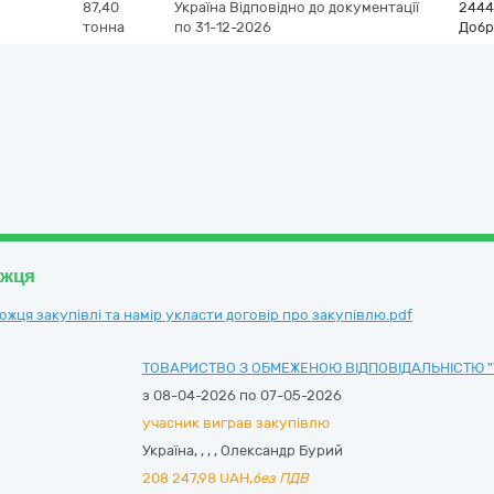
87,40
Україна
Відповідно до документації
2444
тонна
по 31-12-2026
Добр
ожця
ця закупівлі та намір укласти договір про закупівлю.pdf
ТОВАРИСТВО З ОБМЕЖЕНОЮ ВІДПОВІДАЛЬНІСТЮ "
з 08-04-2026 по 07-05-2026
учасник виграв закупівлю
Україна
,
,
,
,
Олександр Бурий
208 247,98
UAH,
без ПДВ