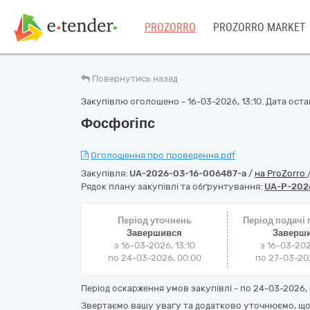
PROZORRO
PROZORRO MARKET
Повернутись назад
Закупівлю оголошено - 16-03-2026, 13:10. Дата остан
Фосфогіпс
Оголошення про проведення.pdf
Закупівля:
UA-2026-03-16-006487-a
/
на ProZorro
Рядок плану закупівлі та обґрунтування:
UA-P-202
Період уточнень
Період подачі
Завершився
Заверш
з 16-03-2026, 13:10
з 16-03-202
по 24-03-2026, 00:00
по 27-03-202
Період оскарження умов закупівлі - по
24-03-2026, 
Звертаємо вашу увагу та додатково уточнюємо, що 