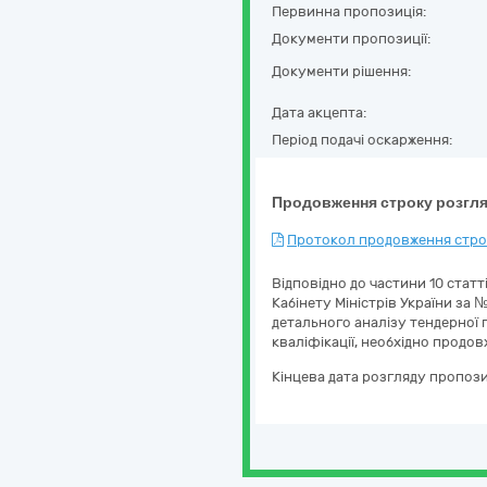
Первинна пропозиція:
Документи пропозиції:
Документи рішення:
Дата акцепта:
Період подачі оскарження:
Продовження строку розгля
Протокол продовження строк
Відповідно до частини 10 стат
Кабінету Міністрів України за №
детального аналізу тендерної п
кваліфікації, необхідно продо
Кінцева дата розгляду пропози