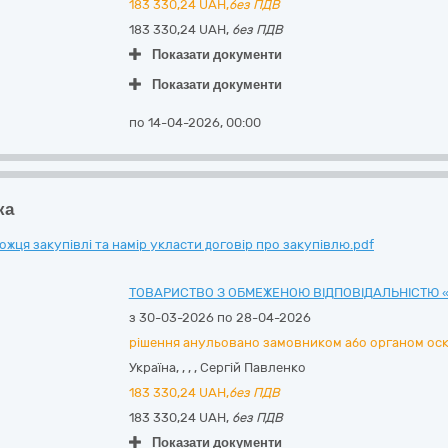
183 330,24
UAH,
без ПДВ
183 330,24 UAH,
без ПДВ
Показати документи
Показати документи
по 14-04-2026, 00:00
ка
ця закупівлі та намір укласти договір про закупівлю.pdf
ТОВАРИСТВО З ОБМЕЖЕНОЮ ВІДПОВІДАЛЬНІСТЮ «
з 30-03-2026 по 28-04-2026
рішення анульовано замовником або органом ос
Україна
,
,
,
,
Сергій Павленко
183 330,24
UAH,
без ПДВ
183 330,24 UAH,
без ПДВ
Показати документи