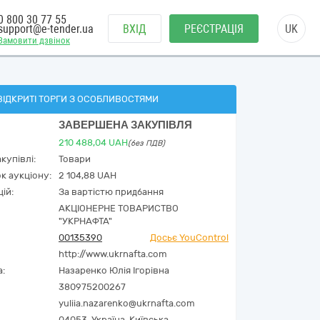
0 800 30 77 55
support@e-tender.ua
ВХІД
РЕЄСТРАЦІЯ
UK
Замовити дзвінок
ВІДКРИТІ ТОРГИ З ОСОБЛИВОСТЯМИ
ЗАВЕРШЕНА ЗАКУПІВЛЯ
210 488,04
UAH
(без ПДВ)
купівлі:
Товари
к аукціону:
2 104,88 UAH
ій:
За вартістю придбання
АКЦІОНЕРНЕ ТОВАРИСТВО
"УКPНAФТА"
00135390
Досьє YouControl
http://www.ukrnafta.com
а:
Назаренко Юлія Ігорівна
380975200267
yuliia.nazarenko@ukrnafta.com
04053,
Україна
,
Київська