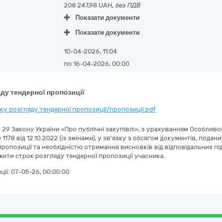
208 247,98 UAH,
без ПДВ
Показати документи
Показати документи
10-04-2026, 11:04
по 16-04-2026, 00:00
ду тендерної пропозиції
у розгляду тендерної пропозиції/пропозиції.pdf
ті 29 Закону України «Про публічні закупівлі», з урахуванням Особли
 1178 від 12.10.2022 (із змінами), у зв'язку з обсягом документів, под
ропозиції та необхідністю отримання висновків від відповідальних під
вжити строк розгляду тендерної пропозиції учасника.
ції:
07-05-26, 00:00:00