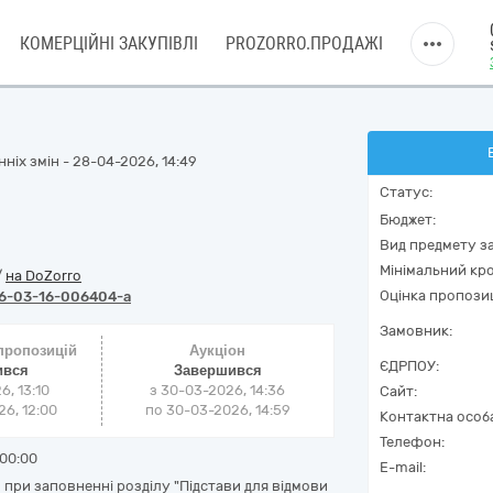
КОМЕРЦІЙНІ ЗАКУПІВЛІ
PROZORRO.ПРОДАЖІ
ніх змін - 28-04-2026, 14:49
Статус:
Бюджет:
Вид предмету за
Мінімальний кро
/
на DoZorro
Оцінка пропозиц
6-03-16-006404-a
Замовник:
 пропозицій
Аукціон
ЄДРПОУ:
ився
Завершився
6, 13:10
з
30-03-2026, 14:36
Сайт:
6, 12:00
по
30-03-2026, 14:59
Контактна особ
Телефон:
00:00
E-mail:
при заповненні розділу "Підстави для відмови