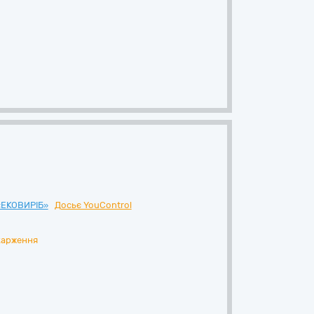
ЕКОВИРІБ»
Досьє YouControl
карження