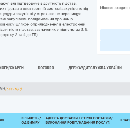
акупівлі підтверджує відсутність підстав,
Місцезнаходжен
х підстав в електронній системі закупівель під
оцедури закупівлі у строк, що не перевищує
темі закупівель повідомлення про намір
амовнику шляхом оприлюднення в електронній
сутність підстав, зазначених у підпунктах 3, 5,
одатку 2 та 4 до ТД).
МОГИ/СКАРГИ
DOZORRO
ДЕРЖАУДИТСЛУЖБА УКРАЇНИ
AH
(без ПДВ)
КІЛЬКІСТЬ /
АДРЕСА ДОСТАВКИ /
СТРОК ПОСТАВКИ/
ВЛІ
КЛАСИ
ОД.ВИМІРУ
ВИКОНАННЯ РОБІТ/НАДАННЯ ПОСЛУГ: