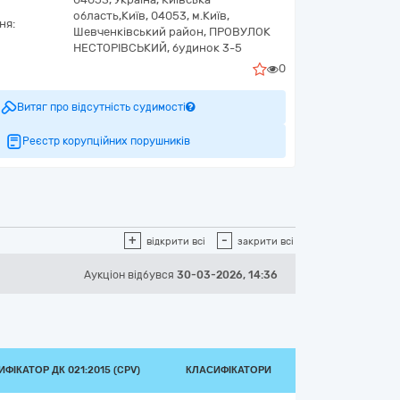
область,
Київ,
04053, м.Київ,
ня:
Шевченківський район, ПРОВУЛОК
НЕСТОРІВСЬКИЙ, будинок 3-5
0
Витяг про відсутність судимості
Реєстр корупційних порушників
+
-
відкрити всі
закрити всі
Аукціон відбувся
30-03-2026, 14:36
ФІКАТОР ДК 021:2015 (CPV)
КЛАСИФІКАТОРИ