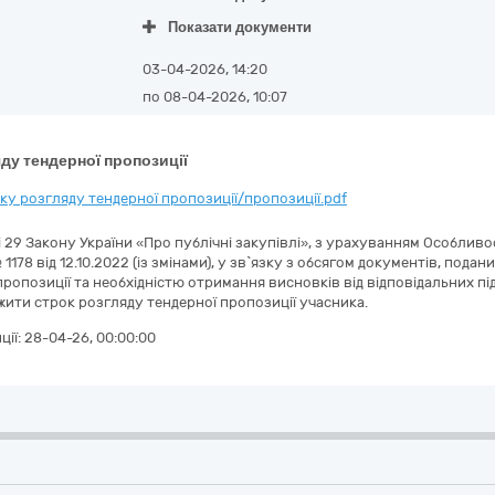
Показати документи
03-04-2026, 14:20
по 08-04-2026, 10:07
ду тендерної пропозиції
у розгляду тендерної пропозиції/пропозиції.pdf
ті 29 Закону України «Про публічні закупівлі», з урахуванням Особли
 1178 від 12.10.2022 (із змінами), у зв`язку з обсягом документів, под
ропозиції та необхідністю отримання висновків від відповідальних підр
вжити строк розгляду тендерної пропозиції учасника.
ції:
28-04-26, 00:00:00