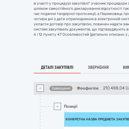
в участі у процедурі закупівлі" учасник процедури з
шляхом самостійного декларування відсутності таки
час подання тендерної пропозиції, а Переможець пр
чотири дні з дати оприлюднення в електронній сис
укласти договір про закупівлю, повинен надати з
системі закупівель документів, що підтверджують від
6 і 12 пункту 47 Особливостей (детально описано у д
ДЕТАЛІ ЗАКУПІВЛІ
ЗВЕРНЕННЯ
ВИ
-
Фосфогіпс
210 488,04
U
Завершено
-
Позиції
КОНКРЕТНА НАЗВА ПРЕДМЕТА ЗАКУПІ