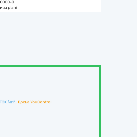
0000-0
ива різні
ТЗК №1"
Досьє YouControl