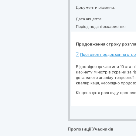
Документи рішення:
Дата акцепта:
Період подачі оскарження:
Продовження строку розгля
Протокол продовження строк
Відповідно до частини 10 стат
Кабінету Міністрів України за №
детального аналізу тендерної п
кваліфікації, необхідно продо
Кінцева дата розгляду пропози
Пропозиції Учасників