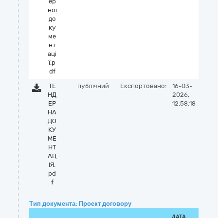
ер
ної
до
ку
ме
нт
аці
ї.p
df
ТЕ
публічний
Експортовано:
16-03-
НД
2026,
ЕР
12:58:18
НА
ДО
КУ
МЕ
НТ
АЦ
ІЯ.
pd
f
Тип документа: Проект договору
ДАТА