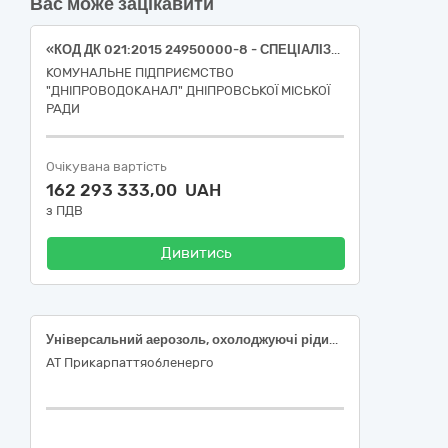
Вас може зацікавити
«КОД ДК 021:2015 24950000-8 - СПЕЦІАЛІЗОВАНА ХІМІЧНА ПРОДУКЦІЯ (ФЛОКУЛЯНТ (ПОЛІАЛЮМІНІЙ ХЛОРИД) ДЛЯ ОЧИЩЕННЯ ПИТНОЇ ВОДИ)»
КОМУНАЛЬНЕ ПІДПРИЄМСТВО
"ДНІПРОВОДОКАНАЛ" ДНІПРОВСЬКОЇ МІСЬКОЇ
РАДИ
Очікувана вартість
162 293 333,00 UAH
з ПДВ
Дивитись
Універсальний аерозоль, охолоджуючі рідини, робочі рідини каталізатора, омивач скла, літні рідини для склоомивача, шампунь, паста
АТ Прикарпаттяобленерго