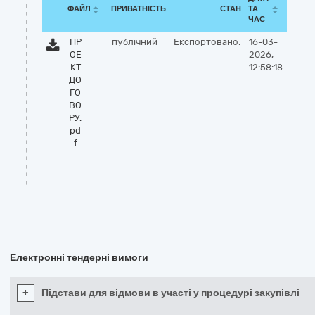
ФАЙЛ
ПРИВАТНІСТЬ
СТАН
ТА
ЧАС
ПР
публічний
Експортовано:
16-03-
ОЕ
2026,
КТ
12:58:18
ДО
ГО
ВО
РУ.
pd
f
Електронні тендерні вимоги
+
Підстави для відмови в участі у процедурі закупівлі