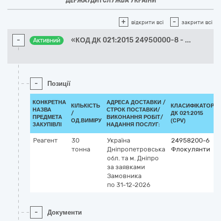
ДЕРЖАУДИТСЛУЖБА УКРАЇНИ
+
-
відкрити всі
закрити всі
-
«КОД ДК 021:2015 24950000-8 -
...
Активний
-
Позиції
КОНКРЕТНА
АДРЕСА ДОСТАВКИ /
КІЛЬКІСТЬ
КЛАСИФІКАТОР
НАЗВА
СТРОК ПОСТАВКИ/
/
ДК 021:2015
ПРЕДМЕТА
ВИКОНАННЯ РОБІТ/
ОД.ВИМІРУ
(CPV)
ЗАКУПІВЛІ
НАДАННЯ ПОСЛУГ:
Реагент
30
Україна
24958200-6
тонна
Дніпропетровська
Флокулянти
обл. та м. Дніпро
за заявками
Замовника
по 31-12-2026
-
Документи