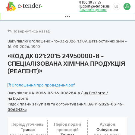
0 800 30 77 55
support@e-tender.ua
UK
Замовити дзвінок
Повернутись назад
Закупівлю оголошено - 16-03-2026, 13:09. Дата останніх змін -
16-03-2026, 13:10
«КОД ДК 021:2015 24950000-8 -
СПЕЦІАЛІЗОВАНА ХІМІЧНА ПРОДУКЦІЯ
(РЕАГЕНТ)»
Оголошення про проведення.pdf
Закупівля:
UA-2026-03-16-006284-a
/
на ProZorro
/
на DoZorro
Рядок плану закупівлі та обґрунтування:
UA-P-2026-03-16-
006243-a
Період уточнень
Період подачі
Аукціон
Триває
пропозицій
Очікується