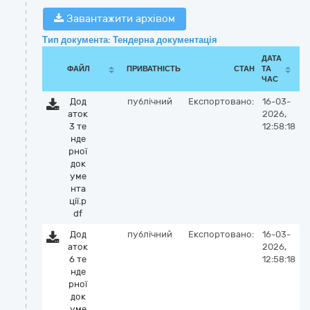
Завантажити архівом
Тип документа: Тендерна документація
ДАТА
ФАЙЛ
ПРИВАТНІСТЬ
СТАН
ТА
ЧАС
Дод
публічний
Експортовано:
16-03-
аток
2026,
3 те
12:58:18
нде
рної
док
уме
нта
ції.p
df
Дод
публічний
Експортовано:
16-03-
аток
2026,
6 те
12:58:18
нде
рної
док
уме