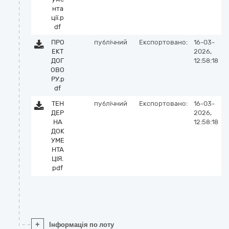
нта
ції.p
df
ПРО
публічний
Експортовано:
16-03-
ЕКТ
2026,
ДОГ
12:58:18
ОВО
РУ.p
df
ТЕН
публічний
Експортовано:
16-03-
ДЕР
2026,
НА
12:58:18
ДОК
УМЕ
НТА
ЦІЯ.
pdf
+
Інформація по лоту