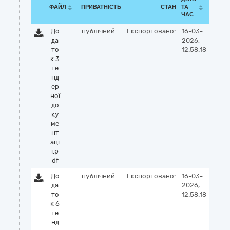
ФАЙЛ
ПРИВАТНІСТЬ
СТАН
ТА
ЧАС
До
публічний
Експортовано:
16-03-
да
2026,
то
12:58:18
к 3
те
нд
ер
ної
до
ку
ме
нт
аці
ї.p
df
До
публічний
Експортовано:
16-03-
да
2026,
то
12:58:18
к 6
те
нд