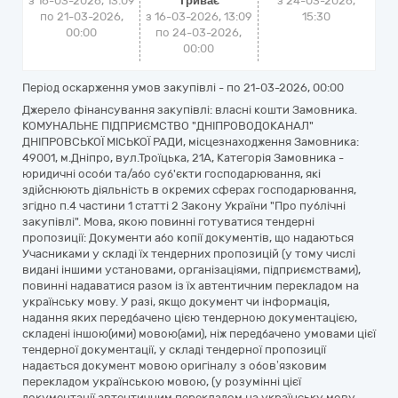
з 16-03-2026, 13:09
Триває
з
24-03-2026,
по 21-03-2026,
з 16-03-2026, 13:09
15:30
00:00
по 24-03-2026,
00:00
Період оскарження умов закупівлі - по
21-03-2026, 00:00
Джерело фінансування закупівлі: власні кошти Замовника.
КОМУНАЛЬНЕ ПІДПРИЄМСТВО "ДНІПРОВОДОКАНАЛ"
ДНІПРОВСЬКОЇ МІСЬКОЇ РАДИ, місцезнаходження Замовника:
49001, м.Дніпро, вул.Троїцька, 21А, Категорія Замовника -
юридичні особи та/або суб'єкти господарювання, які
здійснюють діяльність в окремих сферах господарювання,
згідно п.4 частини 1 статті 2 Закону України "Про публічні
закупівлі". Мова, якою повинні готуватися тендерні
пропозиції: Документи або копії документів, що надаються
Учасниками у складі їх тендерних пропозицій (у тому числі
видані іншими установами, організаціями, підприємствами),
повинні надаватися разом із їх автентичним перекладом на
українську мову. У разі, якщо документ чи інформація,
надання яких передбачено цією тендерною документацією,
складені іншою(ими) мовою(ами), ніж передбачено умовами цієї
тендерної документації, у складі тендерної пропозиції
надається документ мовою оригіналу з обов’язковим
перекладом українською мовою, (у розумінні цієї
документації автентичним перекладом на українську мову