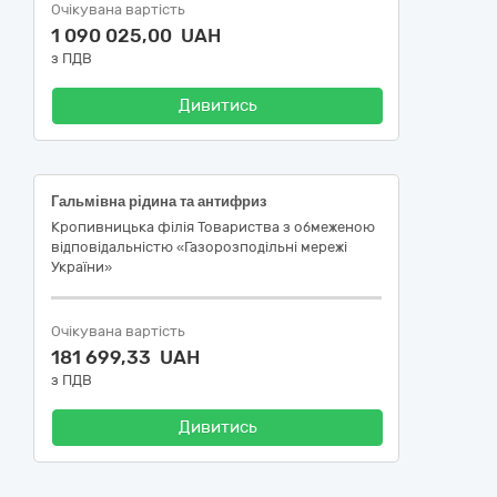
Очікувана вартість
1 090 025,00 UAH
з ПДВ
Дивитись
Гальмівна рідина та антифриз
Кропивницька філія Товариства з обмеженою
відповідальністю «Газорозподільні мережі
України»
Очікувана вартість
181 699,33 UAH
з ПДВ
Дивитись