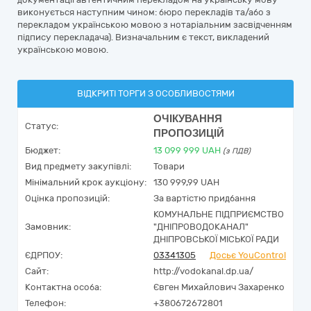
виконується наступним чином: бюро перекладів та/або з
перекладом українською мовою з нотаріальним засвідченням
підпису перекладача). Визначальним є текст, викладений
українською мовою.
ВІДКРИТІ ТОРГИ З ОСОБЛИВОСТЯМИ
ОЧІКУВАННЯ
Статус:
ПРОПОЗИЦІЙ
Бюджет:
13 099 999
UAH
(з ПДВ)
Вид предмету закупівлі:
Товари
Мінімальний крок аукціону:
130 999,99 UAH
Оцінка пропозицій:
За вартістю придбання
КОМУНАЛЬНЕ ПІДПРИЄМСТВО
Замовник:
"ДНІПРОВОДОКАНАЛ"
ДНІПРОВСЬКОЇ МІСЬКОЇ РАДИ
ЄДРПОУ:
03341305
Досьє YouControl
Сайт:
http://vodokanal.dp.ua/
Контактна особа:
Євген Михайлович Захаренко
Телефон:
+380672672801