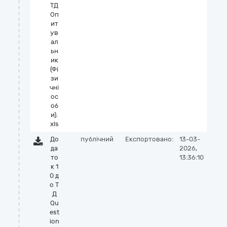
ТД
Оп
ит
ув
ал
ьн
ик
(Фі
зи
чні
ос
об
и).
xls
До
публічний
Експортовано:
13-03-
да
2026,
то
13:36:10
к 1
0 д
о Т
Д
Qu
est
ion