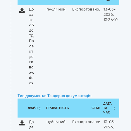
До
публічний
Експортовано:
13-03-
да
2026,
то
13:36:10
к 3
до
ТД
Пр
ое
кт
до
го
во
ру.
do
cx
Тип документа: Тендерна документація
ДАТА
ФАЙЛ
ПРИВАТНІСТЬ
СТАН
ТА
ЧАС
До
публічний
Експортовано:
13-03-
да
2026,