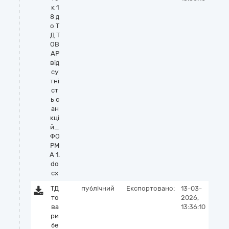
к 1
8 д
о Т
Д Т
ОВ
АР
від
су
тні
ст
ь с
ан
кці
й_
ФО
РМ
А 1.
do
cx
ТД
публічний
Експортовано:
13-03-
то
2026,
ва
13:36:10
ри
бе