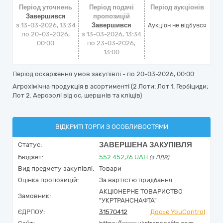
Період уточнень
Період подачі
Період аукціонів
Завершився
пропозицій
з 13-03-2026, 13:34
Завершився
Аукціон не відбувся
по 20-03-2026,
з 13-03-2026, 13:34
00:00
по 23-03-2026,
13:00
Період оскарження умов закупівлі - по
20-03-2026, 00:00
Агрохімічна продукція в асортименті (2 Лоти: Лот 1. Гербіциди;
Лот 2. Аерозолі від ос, шершнів та кліщів)
ВІДКРИТІ ТОРГИ З ОСОБЛИВОСТЯМИ
ЗАВЕРШЕНА ЗАКУПІВЛЯ
Статус:
Бюджет:
552 452,76
UAH
(з ПДВ)
Вид предмету закупівлі:
Товари
Оцінка пропозицій:
За вартістю придбання
АКЦІОНЕРНЕ ТОВАРИСТВО
Замовник:
"УКРТРАНСНАФТА"
ЄДРПОУ:
31570412
Досьє YouControl