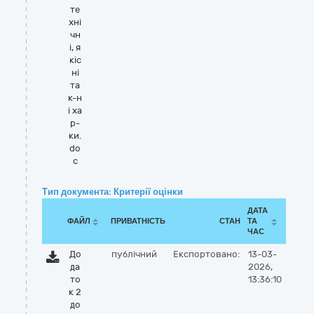
те
хні
чн
і, я
кіс
ні
та
к-н
і ха
р-
ки.
do
c
Тип документа: Критерії оцінки
ДАТА
ФАЙЛ
ПРИВАТНІСТЬ
СТАН
ТА
ЧАС
До
публічний
Експортовано:
13-03-
да
2026,
то
13:36:10
к 2
до