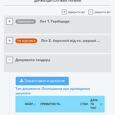
ДЕРЖАУДИТСЛУЖБА УКРАЇНИ
+
-
відкрити всі
закрити всі
+
Лот 1. Гербіциди
Завершено
+
Лот 2. Аерозолі від ос, шершні
...
Не відбувся
-
Документи тендеру
Завантажити архівом
Тип документа: Оголошення про проведення
закупівлі
ДАТА
ФАЙЛ
ПРИВАТНІСТЬ
СТАН
ТА
ЧАС