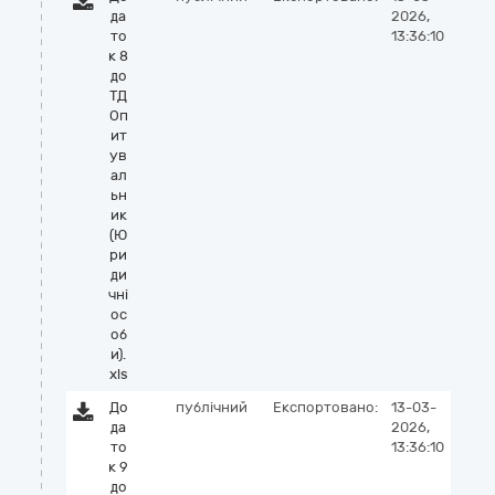
да
2026,
то
13:36:10
к 8
до
ТД
Оп
ит
ув
ал
ьн
ик
(Ю
ри
ди
чні
ос
об
и).
xls
До
публічний
Експортовано:
13-03-
да
2026,
то
13:36:10
к 9
до