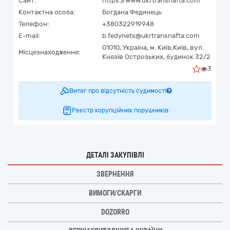
Сайт:
https://www.ukrtransnafta.com
Контактна особа:
Богдана Фединець
Телефон:
+380322919948
E-mail:
b.fedynets@ukrtransnafta.com
01010,
Україна
,
м. Київ,
Київ,
вул.
Місцезнаходження:
Князів Острозьких, будинок 32/2
3
Витяг про відсутність судимості
Реєстр корупційних порушників
ДЕТАЛІ ЗАКУПІВЛІ
ЗВЕРНЕННЯ
ВИМОГИ/СКАРГИ
DOZORRO