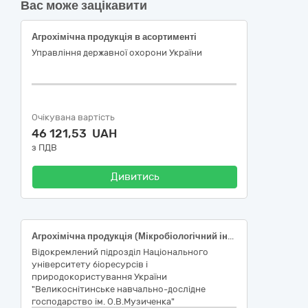
Вас може зацікавити
Агрохімічна продукція в асортименті
Управління державної охорони України
Очікувана вартість
46 121,53 UAH
з ПДВ
Дивитись
Агрохімічна продукція (Мікробіологічний інокулянт SiloSolve® FC)
Відокремлений підрозділ Національного
університету біоресурсів і
природокористування України
"Великоснітинське навчально-дослідне
господарство ім. О.В.Музиченка"