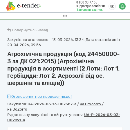
0 800 30 77 55
support@e-tender.ua
UK
Замовити дзвінок
Повернутись назад
Закупівлю оголошено - 13-03-2026, 13:34. Дата останніх змін -
20-04-2026, 09:56
Агрохімічна продукція (код 24450000-
3 за ДК 021:2015) (Агрохімічна
продукція в асортименті (2 Лоти: Лот 1.
Гербіциди; Лот 2. Аерозолі від ос,
шершнів та кліщів))
Оголошення про проведення.pdf
Закупівля:
UA-2026-03-13-007587-a
/
на ProZorro
/
на DoZorro
Рядок плану закупівлі та обґрунтування:
UA-P-2026-03-03-
002991-a