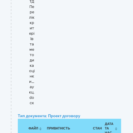
ТД
Пе
ре
лік
кр
ит
ері
їв
та
ме
то
ди
ка
оці
нк
и_
ау
кц.
do
cx
Тип документа: Проект договору
ДАТА
ФАЙЛ
ПРИВАТНІСТЬ
СТАН
ТА
ЧАС