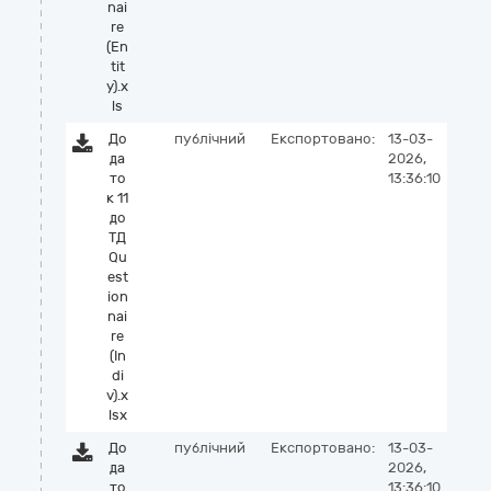
nai
re
(En
tit
y).x
ls
До
публічний
Експортовано:
13-03-
да
2026,
то
13:36:10
к 11
до
ТД
Qu
est
ion
nai
re
(In
di
v).x
lsx
До
публічний
Експортовано:
13-03-
да
2026,
то
13:36:10