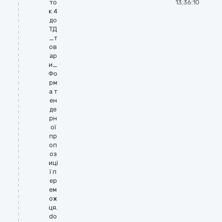
то
13:36:10
к 4
до
ТД
_т
ов
ар
и_
Фо
рм
а т
ен
де
рн
ої
пр
оп
оз
иці
ї п
ер
ем
ож
ця.
do