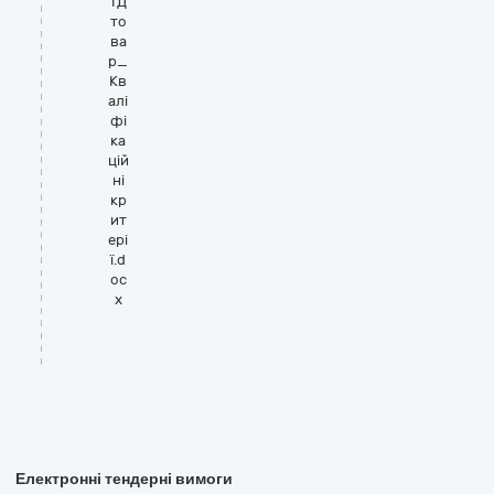
ТД
то
ва
р_
Кв
алі
фі
ка
цій
ні
кр
ит
ері
ї.d
oc
x
Електронні тендерні вимоги