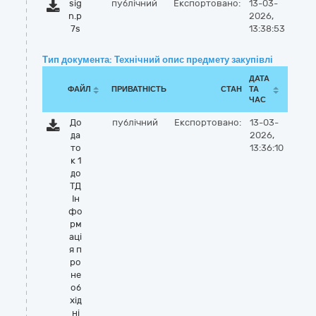
sig
публічний
Експортовано:
13-03-
n.p
2026,
7s
13:38:53
Тип документа: Технічний опис предмету закупівлі
ДАТА
ФАЙЛ
ПРИВАТНІСТЬ
СТАН
ТА
ЧАС
До
публічний
Експортовано:
13-03-
да
2026,
то
13:36:10
к 1
до
ТД
Ін
фо
рм
аці
я п
ро
не
об
хід
ні