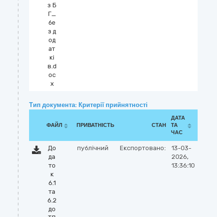
з Б
Г_
бе
з д
од
ат
кі
в.d
oc
x
Тип документа: Критерії прийнятності
ДАТА
ФАЙЛ
ПРИВАТНІСТЬ
СТАН
ТА
ЧАС
До
публічний
Експортовано:
13-03-
да
2026,
то
13:36:10
к
6.1
та
6.2
до