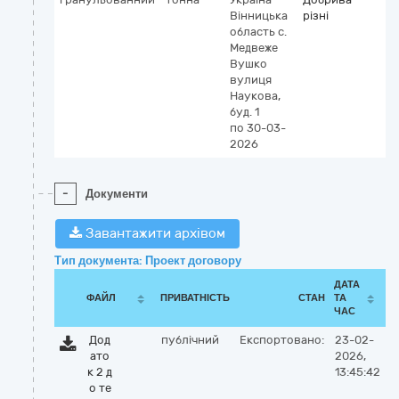
Вінницька
різні
область
c.
Медвеже
Вушко
вулиця
Наукова,
буд. 1
по 30-03-
2026
-
Документи
Завантажити архівом
Тип документа: Проект договору
ДАТА
ФАЙЛ
ПРИВАТНІСТЬ
СТАН
ТА
ЧАС
Дод
публічний
Експортовано:
23-02-
ато
2026,
к 2 д
13:45:42
о те