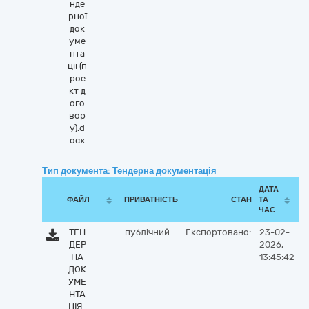
нде
рної
док
уме
нта
ції (п
рое
кт д
ого
вор
у).d
ocx
Тип документа: Тендерна документація
ДАТА
ФАЙЛ
ПРИВАТНІСТЬ
СТАН
ТА
ЧАС
ТЕН
публічний
Експортовано:
23-02-
ДЕР
2026,
НА
13:45:42
ДОК
УМЕ
НТА
ЦІЯ .