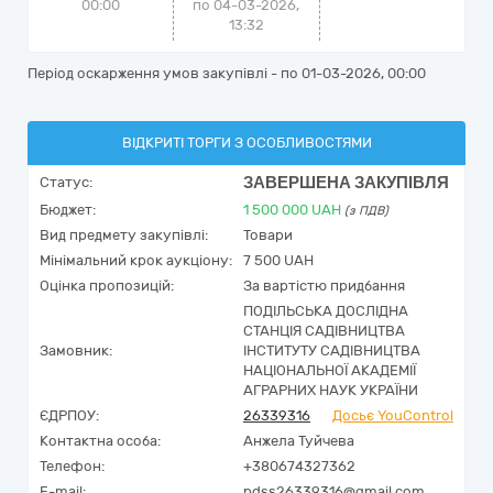
00:00
по 04-03-2026,
13:32
Період оскарження умов закупівлі - по
01-03-2026, 00:00
ВІДКРИТІ ТОРГИ З ОСОБЛИВОСТЯМИ
ЗАВЕРШЕНА ЗАКУПІВЛЯ
Статус:
Бюджет:
1 500 000
UAH
(з ПДВ)
Вид предмету закупівлі:
Товари
Мінімальний крок аукціону:
7 500 UAH
Оцінка пропозицій:
За вартістю придбання
ПОДІЛЬСЬКА ДОСЛІДНА
СТАНЦІЯ САДІВНИЦТВА
Замовник:
ІНСТИТУТУ САДІВНИЦТВА
НАЦІОНАЛЬНОЇ АКАДЕМІЇ
АГРАРНИХ НАУК УКРАЇНИ
ЄДРПОУ:
26339316
Досьє YouControl
Контактна особа:
Анжела Туйчева
Телефон:
+380674327362
E-mail:
pdss26339316@gmail.com