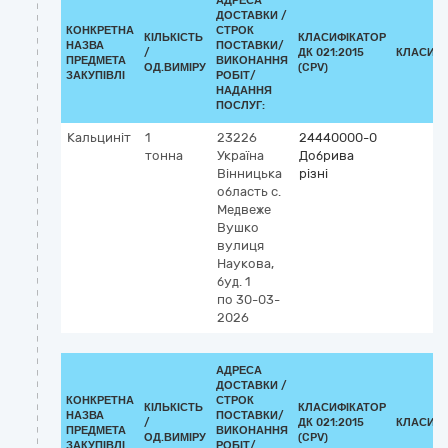
АДРЕСА
ДОСТАВКИ /
КОНКРЕТНА
СТРОК
КІЛЬКІСТЬ
КЛАСИФІКАТОР
НАЗВА
ПОСТАВКИ/
/
ДК 021:2015
КЛАСИФІ
ПРЕДМЕТА
ВИКОНАННЯ
ОД.ВИМІРУ
(CPV)
ЗАКУПІВЛІ
РОБІТ/
НАДАННЯ
ПОСЛУГ:
Кальциніт
1
23226
24440000-0
тонна
Україна
Добрива
Вінницька
різні
область
c.
Медвеже
Вушко
вулиця
Наукова,
буд. 1
по 30-03-
2026
АДРЕСА
ДОСТАВКИ /
КОНКРЕТНА
СТРОК
КІЛЬКІСТЬ
КЛАСИФІКАТОР
НАЗВА
ПОСТАВКИ/
/
ДК 021:2015
КЛАСИФІ
ПРЕДМЕТА
ВИКОНАННЯ
ОД.ВИМІРУ
(CPV)
ЗАКУПІВЛІ
РОБІТ/