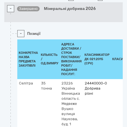
-
Мінеральні добрива 2026
Завершено
-
Позиції
АДРЕСА
ДОСТАВКИ /
КОНКРЕТНА
СТРОК
КІЛЬКІСТЬ
КЛАСИФІКАТОР
НАЗВА
ПОСТАВКИ/
/
ДК 021:2015
КЛАСИФІ
ПРЕДМЕТА
ВИКОНАННЯ
ОД.ВИМІРУ
(CPV)
ЗАКУПІВЛІ
РОБІТ/
НАДАННЯ
ПОСЛУГ:
Селітра
35
23226
24440000-0
тонна
Україна
Добрива
Вінницька
різні
область
c.
Медвеже
Вушко
вулиця
Наукова,
буд. 1