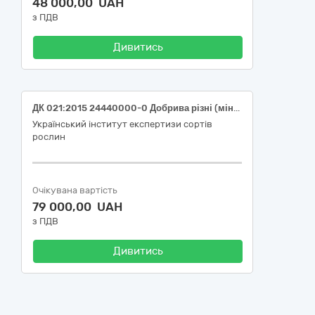
48 000,00 UAH
з ПДВ
Дивитись
ДК 021:2015 24440000-0 Добрива різні (мінеральне добриво Сульфат магнію (гранульований, вміст магнію 21%, сірки 36%) для потреб Львівської філії УІЕСР
Український інститут експертизи сортів
рослин
Очікувана вартість
79 000,00 UAH
з ПДВ
Дивитись