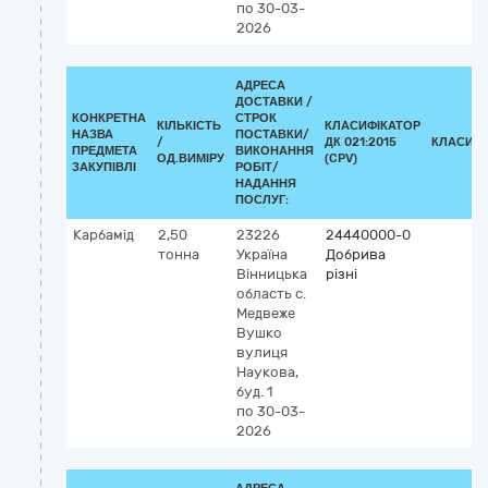
по 30-03-
2026
АДРЕСА
ДОСТАВКИ /
КОНКРЕТНА
СТРОК
КІЛЬКІСТЬ
КЛАСИФІКАТОР
НАЗВА
ПОСТАВКИ/
/
ДК 021:2015
КЛАСИФІ
ПРЕДМЕТА
ВИКОНАННЯ
ОД.ВИМІРУ
(CPV)
ЗАКУПІВЛІ
РОБІТ/
НАДАННЯ
ПОСЛУГ:
Карбамід
2,50
23226
24440000-0
тонна
Україна
Добрива
Вінницька
різні
область
c.
Медвеже
Вушко
вулиця
Наукова,
буд. 1
по 30-03-
2026