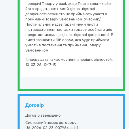
передачі Товару у разі, якщо Постачальник або
його представник, який діє на підставі
довіреності особисто не приймають участі в
прийманні Товару Замовником. Учасник/
Постачальник надає гарантійний лист з
підтвердженням поставки товару особисто або
представником, що діє на підставі довіреності. В
листі зазначити ПІБ особи, яка буде приймати
участь в постачанні та прийманні Товару
Замовником
Кінцева дата та час усунення невідповідностей:
10-03-26, 12:17:13
Договір
Договір завершено
Системний номер договору:
UA-2026-02-23-007964-a-b1