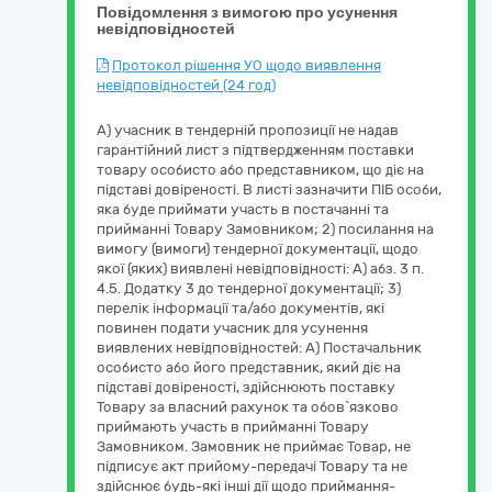
Повідомлення з вимогою про усунення
невідповідностей
Протокол рішення УО щодо виявлення
невідповідностей (24 год)
А) учасник в тендерній пропозиції не надав
гарантійний лист з підтвердженням поставки
товару особисто або представником, що діє на
підставі довіреності. В листі зазначити ПІБ особи,
яка буде приймати участь в постачанні та
прийманні Товару Замовником; 2) посилання на
вимогу (вимоги) тендерної документації, щодо
якої (яких) виявлені невідповідності: А) абз. 3 п.
4.5. Додатку 3 до тендерної документації; 3)
перелік інформації та/або документів, які
повинен подати учасник для усунення
виявлених невідповідностей: А) Постачальник
особисто або його представник, який діє на
підставі довіреності, здійснюють поставку
Товару за власний рахунок та обов`язково
приймають участь в прийманні Товару
Замовником. Замовник не приймає Товар, не
підписує акт прийому-передачі Товару та не
здійснює будь-які інші дії щодо приймання-