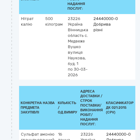
НАДАННЯ
ПОСЛУГ:
Нітрат
500
23226
24440000-0
калію
кілограм
Україна
Добрива
Вінницька
різні
область
c.
Медвеже
Вушко
вулиця
Наукова,
буд. 1
по 30-03-
2026
АДРЕСА
ДОСТАВКИ /
СТРОК
КОНКРЕТНА НАЗВА
КІЛЬКІСТЬ
КЛАСИФІКАТОР
ПОСТАВКИ/
ПРЕДМЕТА
/
ДК 021:2015
К
ВИКОНАННЯ
ЗАКУПІВЛІ
ОД.ВИМІРУ
(CPV)
РОБІТ/
НАДАННЯ
ПОСЛУГ:
Сульфат амонію
16
23226
24440000-0
гранульованний
тонна
Україна
Добрива