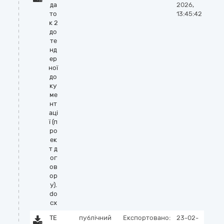
да
2026,
то
13:45:42
к 2
до
те
нд
ер
ної
до
ку
ме
нт
аці
ї (п
ро
ек
т д
ог
ов
ор
у).
do
cx
ТЕ
публічний
Експортовано:
23-02-