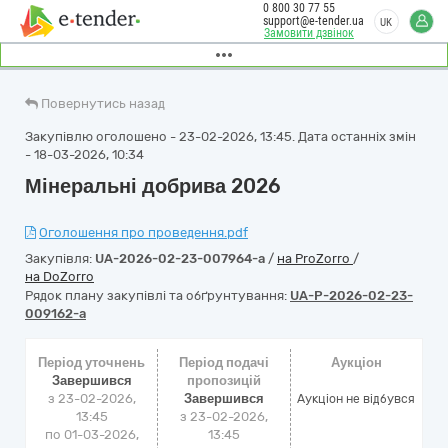
0 800 30 77 55
support@e-tender.ua
UK
Замовити дзвінок
Повернутись назад
Закупівлю оголошено - 23-02-2026, 13:45. Дата останніх змін
- 18-03-2026, 10:34
Мінеральні добрива 2026
Оголошення про проведення.pdf
Закупівля:
UA-2026-02-23-007964-a
/
на ProZorro
/
на DoZorro
Рядок плану закупівлі та обґрунтування:
UA-P-2026-02-23-
009162-a
Період уточнень
Період подачі
Аукціон
Завершився
пропозицій
з 23-02-2026,
Завершився
Аукціон не відбувся
13:45
з 23-02-2026,
по 01-03-2026,
13:45