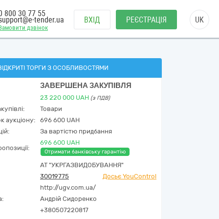
0 800 30 77 55
support@e-tender.ua
ВХІД
РЕЄСТРАЦІЯ
UK
Замовити дзвінок
ВІДКРИТІ ТОРГИ З ОСОБЛИВОСТЯМИ
ЗАВЕРШЕНА ЗАКУПІВЛЯ
23 220 000
UAH
(з ПДВ)
купівлі:
Товари
к аукціону:
696 600 UAH
ій:
За вартістю придбання
696 600 UAH
опозиції:
Отримати банківську гарантію
АТ "УКРГАЗВИДОБУВАННЯ"
30019775
Досьє YouControl
http://ugv.com.ua/
а:
Андрій Сидоренко
+380507220817