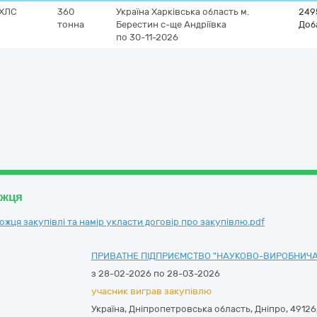
ФХЛС
360
Україна
Харківська область
м.
249
тонна
Берестин
с-ще Андріївка
Доб
по 30-11-2026
ожця
ця закупівлі та намір укласти договір про закупівлю.pdf
ПРИВАТНЕ ПІДПРИЄМСТВО "НАУКОВО-ВИРОБНИЧА
з 28-02-2026 по 28-03-2026
учасник виграв закупівлю
Україна
,
Дніпропетровська область
,
Дніпро,
49126