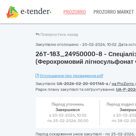
PROZORRO
PROZORRO MARKET
Повернутись назад
Закупівлю оголошено - 20-02-2026, 10:02. Дата оста
26Т-183_24950000-8 - Спеціаліз
(Ферохромовий лігносульфонат
Оголошення про проведення.pdf
Закупівля:
UA-2026-02-20-001765-a
/
на ProZorro
Рядок плану закупівлі та обґрунтування:
UA-P-202
Період уточнень
Період подачі
Завершився
Заверш
з 20-02-2026, 10:02
з 20-02-202
по 25-02-2026, 00:00
по 28-02-202
Період оскарження умов закупівлі - по
25-02-2026, 