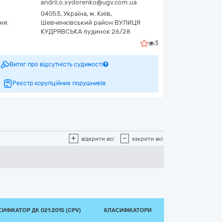
andrii.o.sydorenko@ugv.com.ua
04053,
Україна
,
м. Київ,
ня:
Шевченківський район ВУЛИЦЯ
КУДРЯВСЬКА будинок 26/28
3
Витяг про відсутність судимості
Реєстр корупційних порушників
+
-
відкрити всі
закрити всі
ИФІКАТОР ДК 021:2015 (CPV)
КЛАСИФІКАТОРИ