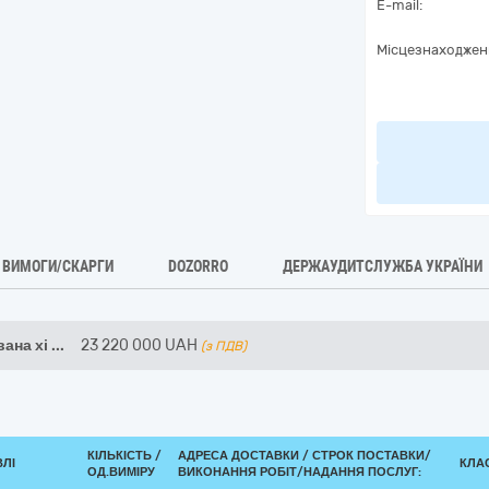
E-mail:
Місцезнаходжен
ВИМОГИ/СКАРГИ
DOZORRO
ДЕРЖАУДИТСЛУЖБА УКРАЇНИ
ана хі
...
23 220 000
UAH
(з ПДВ)
КІЛЬКІСТЬ /
АДРЕСА ДОСТАВКИ /
СТРОК ПОСТАВКИ/
ВЛІ
КЛАС
ОД.ВИМІРУ
ВИКОНАННЯ РОБІТ/НАДАННЯ ПОСЛУГ: