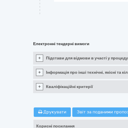
Електронні тендерні вимоги
+
Підстави для відмови в участі у процеду
+
Інформація про інші технічні, якісні та 
+
Кваліфікаційні критерії
Друкувати
Звіт за поданими пропо
Корисні посилання