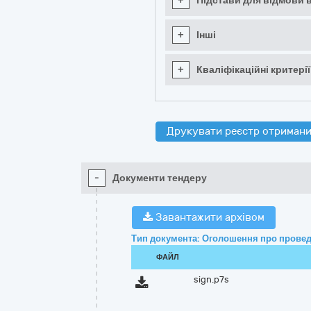
+
Підстави для відмови в
+
Інші
+
Кваліфікаційні критерії
Друкувати реєстр отримани
-
Документи тендеру
Завантажити архівом
Тип документа: Оголошення про провед
ФАЙЛ
sign.p7s