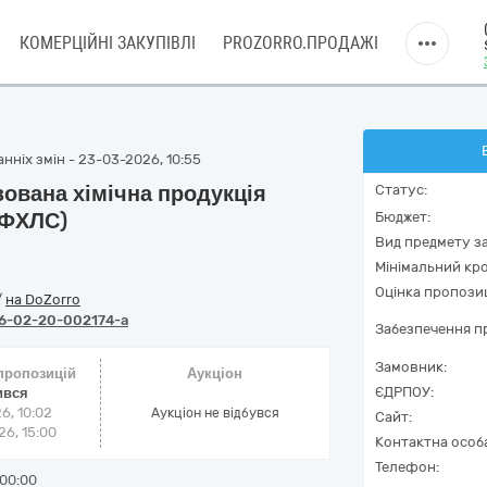
КОМЕРЦІЙНІ ЗАКУПІВЛІ
PROZORRO.ПРОДАЖІ
нніх змін - 23-03-2026, 10:55
ована хімічна продукція
Статус:
 ФХЛС)
Бюджет:
Вид предмету за
Мінімальний кро
Оцінка пропозиц
/
на DoZorro
6-02-20-002174-a
Забезпечення пр
Замовник:
 пропозицій
Аукціон
ЄДРПОУ:
ився
6, 10:02
Аукціон не відбувся
Сайт:
6, 15:00
Контактна особ
Телефон:
00:00