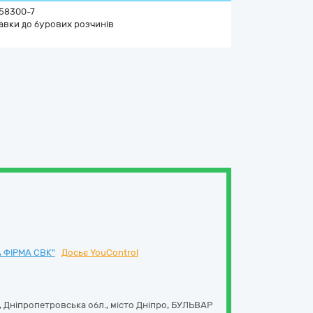
58300-7
авки до бурових розчинів
 ФІРМА СВК"
Досьє YouControl
, Дніпропетровська обл., місто Дніпро, БУЛЬВАР