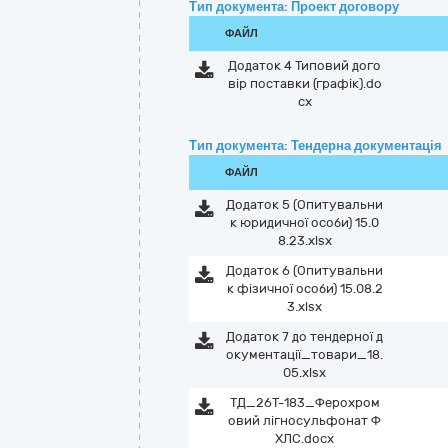
Тип документа: Проект договору
ФАЙЛ
Додаток 4 Типовий дого
вір поставки (графік).do
cx
Тип документа: Тендерна документація
ФАЙЛ
Додаток 5 (Опитувальни
к юридичної особи) 15.0
8.23.xlsx
Додаток 6 (Опитувальни
к фізичної особи) 15.08.2
3.xlsx
Додаток 7 до тендерної д
окументації_товари_18.
05.xlsx
ТД_26Т-183_Ферохром
овий лігносульфонат Ф
ХЛС.docx