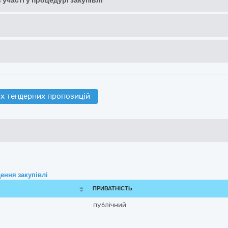
 участі у процедурі закупівлі
х тендерних пропозицій
ення закупівлі
ПРИВАТНІСТЬ
публічний