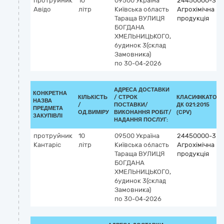
протруйник
10
09500
Україна
24450000-3
Авідо
літр
Київська область
Агрохімічна
Тараща
ВУЛИЦЯ
продукція
БОГДАНА
ХМЕЛЬНИЦЬКОГО,
будинок 3(склад
Замовника)
по 30-04-2026
АДРЕСА ДОСТАВКИ
КОНКРЕТНА
КІЛЬКІСТЬ
/
СТРОК
КЛАСИФІКАТОР
НАЗВА
/
ПОСТАВКИ/
ДК 021:2015
ПРЕДМЕТА
ОД.ВИМІРУ
ВИКОНАННЯ РОБІТ/
(CPV)
ЗАКУПІВЛІ
НАДАННЯ ПОСЛУГ:
протруйник
10
09500
Україна
24450000-3
Кантаріс
літр
Київська область
Агрохімічна
Тараща
ВУЛИЦЯ
продукція
БОГДАНА
ХМЕЛЬНИЦЬКОГО,
будинок 3(склад
Замовника)
по 30-04-2026