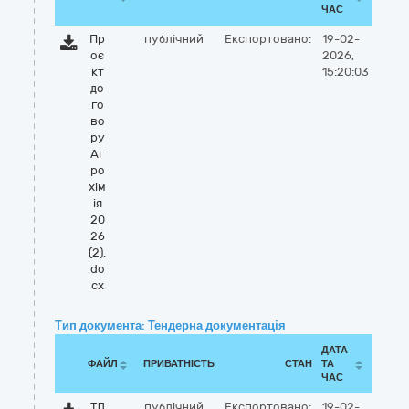
ЧАС
Пр
публічний
Експортовано:
19-02-
оє
2026,
кт
15:20:03
до
го
во
ру
Аг
ро
хім
ія
20
26
(2).
do
cx
Тип документа: Тендерна документація
ДАТА
ФАЙЛ
ПРИВАТНІСТЬ
СТАН
ТА
ЧАС
ТД
публічний
Експортовано:
19-02-