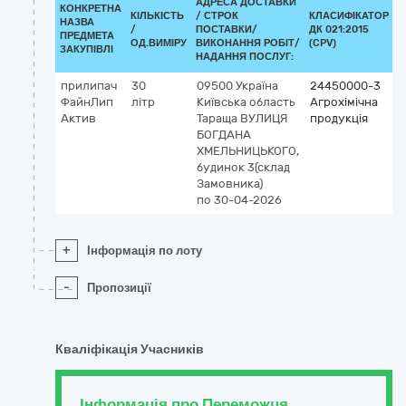
АДРЕСА ДОСТАВКИ
КОНКРЕТНА
КІЛЬКІСТЬ
/
СТРОК
КЛАСИФІКАТОР
НАЗВА
/
ПОСТАВКИ/
ДК 021:2015
К
ПРЕДМЕТА
ОД.ВИМІРУ
ВИКОНАННЯ РОБІТ/
(CPV)
ЗАКУПІВЛІ
НАДАННЯ ПОСЛУГ:
прилипач
30
09500
Україна
24450000-3
ФайнЛип
літр
Київська область
Агрохімічна
Актив
Тараща
ВУЛИЦЯ
продукція
БОГДАНА
ХМЕЛЬНИЦЬКОГО,
будинок 3(склад
Замовника)
по 30-04-2026
+
Інформація по лоту
-
Пропозиції
Кваліфікація Учасників
Інформація про Переможця