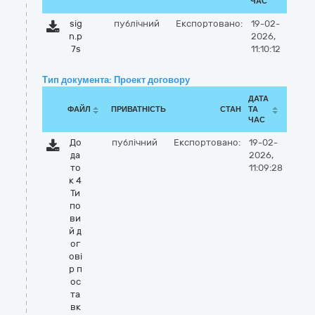
ЧАС
sig
публічний
Експортовано:
19-02-
n.p
2026,
7s
11:10:12
Тип документа: Проект договору
ДАТА
ФАЙЛ
ПРИВАТНІСТЬ
СТАН
ТА
ЧАС
До
публічний
Експортовано:
19-02-
да
2026,
то
11:09:28
к 4
Ти
по
ви
й д
ог
ові
р п
ос
та
вк