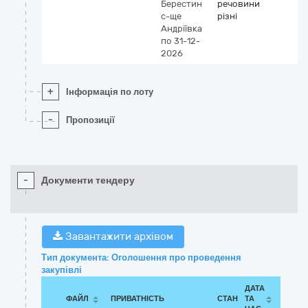
Берестин
речовини
с-ще
різні
Андріївка
по 31-12-
2026
+
Інформація по лоту
-
Пропозиції
-
Документи тендеру
Завантажити архівом
Тип документа: Оголошення про проведення
закупівлі
ДАТА
ФАЙЛ
ПРИВАТНІСТЬ
СТАН
ТА