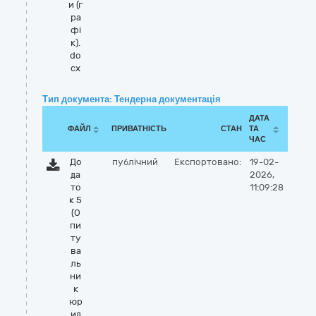
и (г
ра
фі
к).
do
cx
Тип документа: Тендерна документація
ДАТА
ФАЙЛ
ПРИВАТНІСТЬ
СТАН
ТА
ЧАС
До
публічний
Експортовано:
19-02-
да
2026,
то
11:09:28
к 5
(О
пи
ту
ва
ль
ни
к
юр
ид