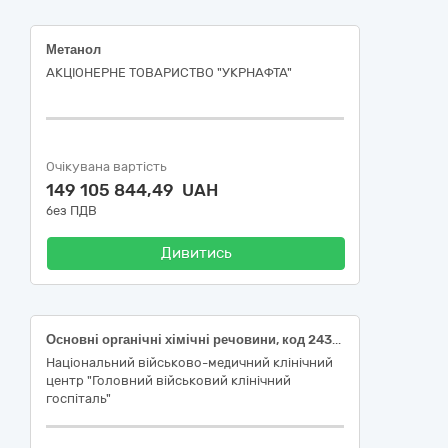
Метанол
АКЦІОНЕРНЕ ТОВАРИСТВО "УКPНAФТА"
Очікувана вартість
149 105 844,49 UAH
без ПДВ
Дивитись
Основні органічні хімічні речовини, код 24320000-3 за ДК 021:2015 «Єдиний закупівельний словник» (Насичені вуглеводні, код 24321100-1 за ДК 021:2015 «Єдиний закупівельний словник»; Діоли, багатоатомні спирти та їх похідні, код 24322300-0 за ДК 021:2015 «Єдиний закупівельний словник»; Альдегіди, кетони, органічні пероксиди та ефіри, код 24326000-5 за ДК 021:2015 «Єдиний закупівельний словник»)
Національний військово-медичний клінічний
центр "Головний військовий клінічний
госпіталь"