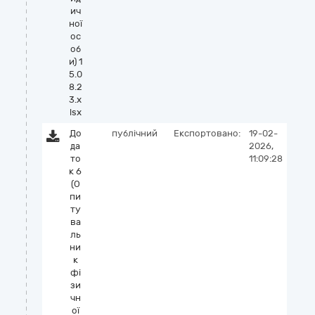
ич
ної
ос
об
и) 1
5.0
8.2
3.x
lsx
До
публічний
Експортовано:
19-02-
да
2026,
то
11:09:28
к 6
(О
пи
ту
ва
ль
ни
к
фі
зи
чн
ої