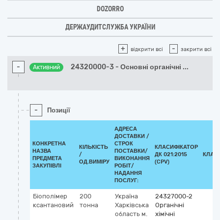
DOZORRO
ДЕРЖАУДИТСЛУЖБА УКРАЇНИ
+
-
відкрити всі
закрити всі
-
24320000-3 - Основні органічні
...
Активний
-
Позиції
АДРЕСА
ДОСТАВКИ /
КОНКРЕТНА
СТРОК
КІЛЬКІСТЬ
КЛАСИФІКАТОР
НАЗВА
ПОСТАВКИ/
/
ДК 021:2015
КЛАС
ПРЕДМЕТА
ВИКОНАННЯ
ОД.ВИМІРУ
(CPV)
ЗАКУПІВЛІ
РОБІТ/
НАДАННЯ
ПОСЛУГ:
Біополімер
200
Україна
24327000-2
ксантановий
тонна
Харківська
Органічні
область
м.
хімічні