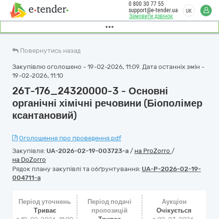
0 800 30 77 55
support@e-tender.ua
UK
Замовити дзвінок
Повернутись назад
Закупівлю оголошено - 19-02-2026, 11:09. Дата останніх змін -
19-02-2026, 11:10
26Т-176_24320000-3 - Основні
органічні хімічні речовини (Біополімер
ксантановий)
Оголошення про проведення.pdf
Закупівля:
UA-2026-02-19-003723-a
/
на ProZorro
/
на DoZorro
Рядок плану закупівлі та обґрунтування:
UA-P-2026-02-19-
004711-a
Період уточнень
Період подачі
Аукціон
Триває
пропозицій
Очікується