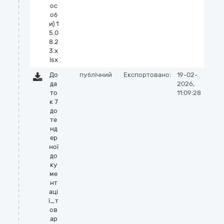
ос
об
и) 1
5.0
8.2
3.x
lsx
До
публічний
Експортовано:
19-02-
да
2026,
то
11:09:28
к 7
до
те
нд
ер
ної
до
ку
ме
нт
аці
ї_т
ов
ар