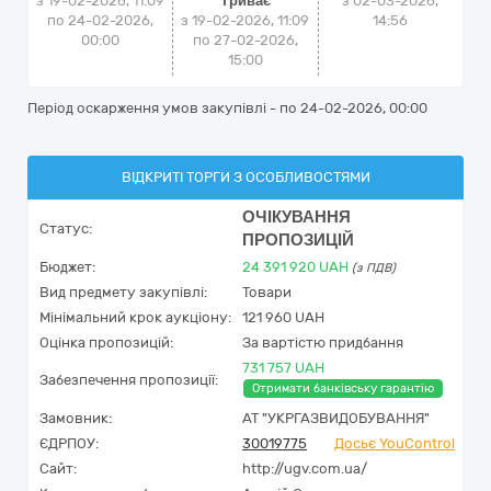
з 19-02-2026, 11:09
Триває
з
02-03-2026,
по 24-02-2026,
з 19-02-2026, 11:09
14:56
00:00
по 27-02-2026,
15:00
Період оскарження умов закупівлі - по
24-02-2026, 00:00
ВІДКРИТІ ТОРГИ З ОСОБЛИВОСТЯМИ
ОЧІКУВАННЯ
Статус:
ПРОПОЗИЦІЙ
Бюджет:
24 391 920
UAH
(з ПДВ)
Вид предмету закупівлі:
Товари
Мінімальний крок аукціону:
121 960 UAH
Оцінка пропозицій:
За вартістю придбання
731 757 UAH
Забезпечення пропозиції:
Отримати банківську гарантію
Замовник:
АТ "УКРГАЗВИДОБУВАННЯ"
ЄДРПОУ:
30019775
Досьє YouControl
Сайт:
http://ugv.com.ua/