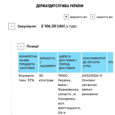
ДЕРЖАУДИТСЛУЖБА УКРАЇНИ
+
-
відкрити всі
закрити всі
-
Закупівля:
2 106,00
UAH
(з ПДВ)
-
Позиції
КОНКРЕТНА
АДРЕСА
КІЛЬКІСТЬ
КЛАСИФІКАТОР
НАЗВА
ДОСТАВКИ /
/
ДК 021:2015
КЛА
ПРЕДМЕТА
ПЕРІОД
ОД.ВИМІРУ
(CPV)
ЗАКУПІВЛІ
ДОСТАВКИ
Формалін
30
78100
,
24320000-3
техн. 37%
кілограм
Україна
,
Основні
Івано-
органічні
Франківська
хімічні
область
,
м.
речовини
Городенка
,
вул.
Шептицького,
24-е