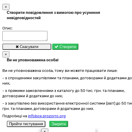
×
Створити повідомлення з вимогою про усунення
невідповідностей
Опис:
Скасувати
Створити
×
Ви не уповноважена особа!
Ви не уповноважена особа, тому ви можете працювати лише:
- з спрощеними закупівлями та планами, договорами й додатками до
них;
- з прямими замовленнями з каталогу до 50 тис. грн. та планами,
договорами й додатками до них;
- з закупівлею без використання електронної системи (звіт) до 50 ти
грн. та планами, договорами й додатками до них.
Подробиці на
infobox.prozorro.org
Пройти тестування
Закрити
×