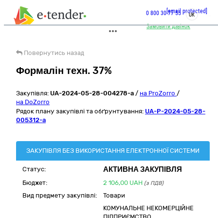
[email protected]
0 800 30 77 55
UK
Замовити дзвінок
Повернутись назад
Формалін техн. 37%
Закупівля:
UA-2024-05-28-004278-a
/
на ProZorro
/
на DoZorro
Рядок плану закупівлі та обґрунтування:
UA-P-2024-05-28-
005312-a
ЗАКУПІВЛЯ БЕЗ ВИКОРИСТАННЯ ЕЛЕКТРОННОЇ СИСТЕМИ
АКТИВНА ЗАКУПІВЛЯ
Статус:
Бюджет:
2 106,00
UAH
(з ПДВ)
Вид предмету закупівлі:
Товари
КОМУНАЛЬНЕ НЕКОМЕРЦІЙНЕ
ПІДПРИЄМСТВО