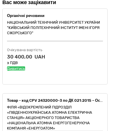
Вас може зацікавити
Органічні речовини
НАЦІОНАЛЬНИЙ ТЕХНІЧНИЙ УНІВЕРСИТЕТ УКРАЇНИ
"КИЇВСЬКИЙ ПОЛІТЕХНІЧНИЙ ІНСТИТУТ ІМЕНІ ІГОРЯ
СІКОРСЬКОГО"
Очікувана вартість
30 400,00 UAH
з ПДВ
Дивитись
Товар - код CPV 24320000-3 по ДК 021:2015 – Основні органічні хімічні речовини (Гексан, гептан нормальний еталонний, ізооктан еталонний, ефір петролейний, агідол-1). РПЗ-9.253.
ФІЛІЯ «ВІДОКРЕМЛЕНИЙ ПІДРОЗДІЛ
«ПІВДЕННОУКРАЇНСЬКА АТОМНА ЕЛЕКТРИЧНА
СТАНЦІЯ» АКЦІОНЕРНОГО ТОВАРИСТВА
«НАЦІОНАЛЬНА АТОМНА ЕНЕРГОГЕНЕРУЮЧА
КОМПАНІЯ «ЕНЕРГОАТОМ»