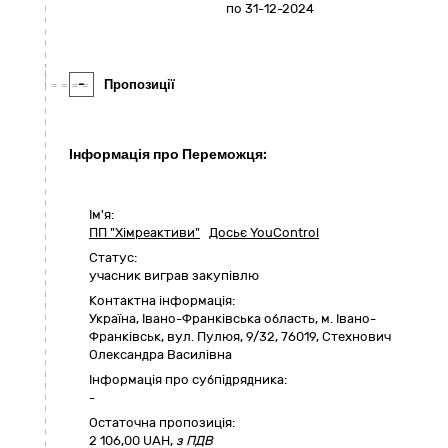
по 31-12-2024
-
Пропозиції
Інформація про Переможця:
Ім'я:
ПП "Хімреактиви"
Досьє YouControl
Статус:
учасник виграв закупівлю
Контактна інформація:
Україна
,
Івано-Франківська область
,
м. Івано-
Франківськ,
вул. Пулюя, 9/32
,
76019
,
Стехнович
Олександра Василівна
Інформація про субпідрядника:
-
Остаточна пропозиція:
2 106,00
UAH,
з ПДВ