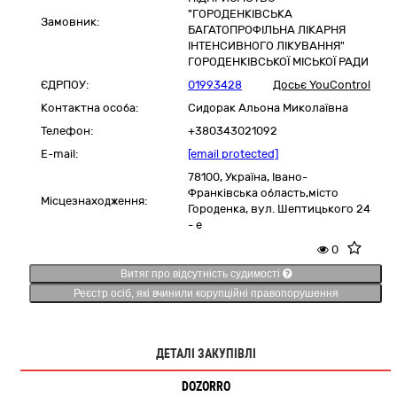
"ГОРОДЕНКІВСЬКА
Замовник:
БАГАТОПРОФІЛЬНА ЛІКАРНЯ
ІНТЕНСИВНОГО ЛІКУВАННЯ"
ГОРОДЕНКІВСЬКОЇ МІСЬКОЇ РАДИ
ЄДРПОУ:
01993428
Досьє YouControl
Контактна особа:
Сидорак Альона Миколаївна
Телефон:
+380343021092
E-mail:
[email protected]
78100,
Україна
,
Івано-
Франківська область,
місто
Місцезнаходження:
Городенка,
вул. Шептицького 24
- е
0
Витяг про відсутність судимості
Реєстр осіб, які вчинили корупційні правопорушення
ДЕТАЛІ ЗАКУПІВЛІ
DOZORRO