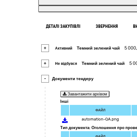
ДЕТАЛІ ЗАКУПІВЛІ
ЗВЕРНЕННЯ
В
+
Темний зелений чай
5 000
Активний
+
Темний зелений чай
5 0
Не відбувся
-
Документи тендеру
Завантажити архівом
Інші
ФАЙЛ
automation-QA.png
Тип документа: Оголошення про прове
ФАЙЛ