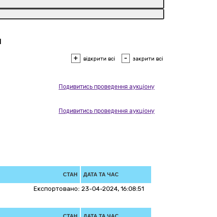
И
+
-
відкрити всі
закрити всі
Подивитись проведення аукціону
Подивитись проведення аукціону
СТАН
ДАТА ТА ЧАС
Експортовано:
23-04-2024, 16:08:51
СТАН
ДАТА ТА ЧАС