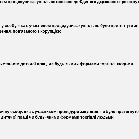
ом процедури закупівлі, не внесено до Єдиного державного реєстру ос
у особу, яка є учасником процедури закупівлі, не було притягнуто зг
ння, пов’язаного з корупцією
ристанням дитячої праці чи будь-якими формами торгівлі людьми
ичну особу, яка є учасником процедури закупівлі, не було притягнуто
 дитячої праці чи будь-якими формами торгівлі людьми