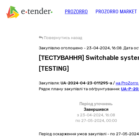
PROZORRO
PROZORRO MARKET
Повернутись назад
Закупівлю оголошено - 23-04-2024, 16:08. Дата ост
[ТЕСТУВАННЯ] Switchable systemi
[TESTING]
Закупівля:
UA-2024-04-23-011295-a
/
на ProZorr
Рядок плану закупівлі та обґрунтування:
UA-P-20
Період уточнень
Завершився
з 23-04-2024, 16:08
по 27-05-2024, 00:00
Період оскарження умов закупівлі - по
27-05-2024