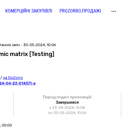
КОМЕРЦІЙНІ ЗАКУПІВЛІ
PROZORRO.ПРОДАЖІ
анніх змін - 30-05-2024, 10:06
c matrix [Testing]
o
/
на DoZorro
24-04-23-014371-a
Період подачі пропозицій
Завершився
з 23-04-2024, 16:08
по 30-05-2024, 10:06
, 00:00