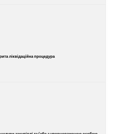
рита ліквідаційна процедура
оцедури закупівлі та/або з уповноваженою особою