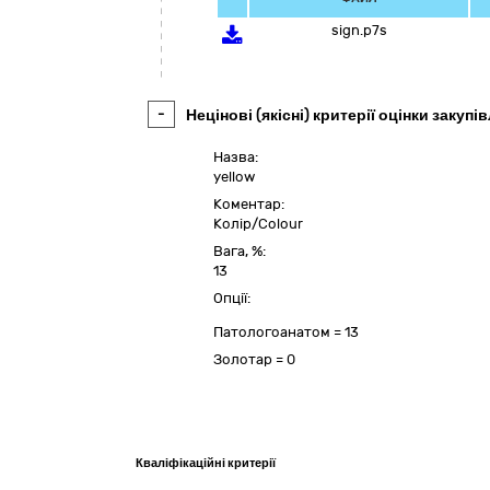
sign.p7s
-
Нецінові (якісні) критерії оцінки закупів
Назва:
yellow
Коментар:
Колір/Colour
Вага, %:
13
Опції:
Патологоанатом
=
13
Золотар
=
0
Кваліфікаційні критерії