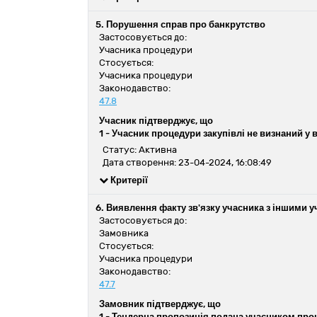
5. Порушення справ про банкрутство
Застосовується до:
Учасника процедури
Стосується:
Учасника процедури
Законодавство:
47.8
Учасник підтверджує, що
1 -
Учасник процедури закупівлі не визнаний у 
Статус: Активна
Дата створення: 23-04-2024, 16:08:49
Критерії
6. Виявлення факту зв'язку учасника з іншими
Застосовується до:
Замовника
Стосується:
Учасника процедури
Законодавство:
47.7
Замовник підтверджує, що
1 -
Тендерна пропозиція подана учасником проц