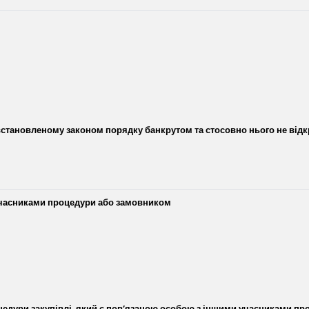
встановленому законом порядку банкрутом та стосовно нього не відк
 учасниками процедури або замовником
едури закупівлі, який є пов’язаною особою з іншими учасниками пр