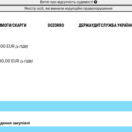
Витяг про відсутність судимості
Реєстр осіб, які вчинили корупційні правопорушення
ИМОГИ/СКАРГИ
DOZORRO
ДЕРЖАУДИТСЛУЖБА УКРАЇН
1
,00
EUR
(з ПДВ)
00,00
EUR
(з ПДВ)
дення закупівлі