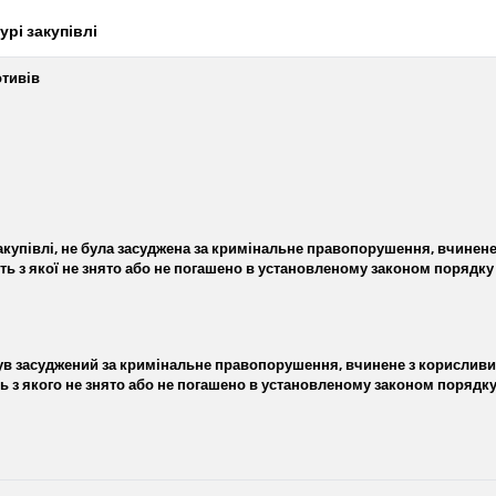
урі закупівлі
отивів
акупівлі, не була засуджена за кримінальне правопорушення, вчинене 
ть з якої не знято або не погашено в установленому законом порядку
був засуджений за кримінальне правопорушення, вчинене з корисливих
ь з якого не знято або не погашено в установленому законом порядк