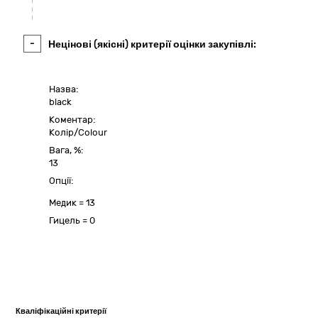
-
Нецінові (якісні) критерії оцінки закупівлі:
Назва:
black
Коментар:
Колір/Colour
Вага, %:
13
Опції:
Медик
=
13
Гицель
=
0
Кваліфікаційні критерії