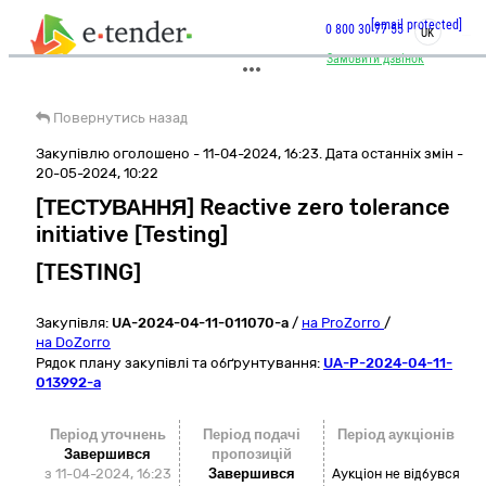
[email protected]
0 800 30 77 55
UK
Замовити дзвінок
Повернутись назад
Закупівлю оголошено - 11-04-2024, 16:23. Дата останніх змін -
20-05-2024, 10:22
[ТЕСТУВАННЯ] Reactive zero tolerance
initiative [Testing]
[TESTING]
Закупівля:
UA-2024-04-11-011070-a
/
на ProZorro
/
на DoZorro
Рядок плану закупівлі та обґрунтування:
UA-P-2024-04-11-
013992-a
Період уточнень
Період подачі
Період аукціонів
Завершився
пропозицій
з 11-04-2024, 16:23
Завершився
Аукціон не відбувся