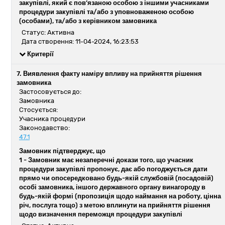
закупівлі, який є пов’язаною особою з іншими учасниками
процедури закупівлі та/або з уповноваженою особою
(особами), та/або з керівником замовника
Статус: Активна
Дата створення: 11-04-2024, 16:23:53
Критерії
7. Виявлення факту наміру впливу на прийняття рішення
замовника
Застосовується до:
Замовника
Стосується:
Учасника процедури
Законодавство:
47.1
Замовник підтверджує, що
1 -
Замовник має незаперечні докази того, що учасник
процедури закупівлі пропонує, дає або погоджується дати
прямо чи опосередковано будь-якій службовій (посадовій)
особі замовника, іншого державного органу винагороду в
будь-якій формі (пропозиція щодо наймання на роботу, цінна
річ, послуга тощо) з метою вплинути на прийняття рішення
щодо визначення переможця процедури закупівлі