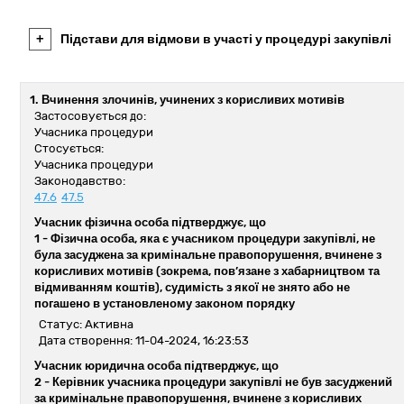
+
Підстави для відмови в участі у процедурі закупівлі
1. Вчинення злочинів, учинених з корисливих мотивів
Застосовується до:
Учасника процедури
Стосується:
Учасника процедури
Законодавство:
47.6
47.5
Учасник фізична особа підтверджує, що
1 -
Фізична особа, яка є учасником процедури закупівлі, не
була засуджена за кримінальне правопорушення, вчинене з
корисливих мотивів (зокрема, пов’язане з хабарництвом та
відмиванням коштів), судимість з якої не знято або не
погашено в установленому законом порядку
Статус: Активна
Дата створення: 11-04-2024, 16:23:53
Учасник юридична особа підтверджує, що
2 -
Керівник учасника процедури закупівлі не був засуджений
за кримінальне правопорушення, вчинене з корисливих