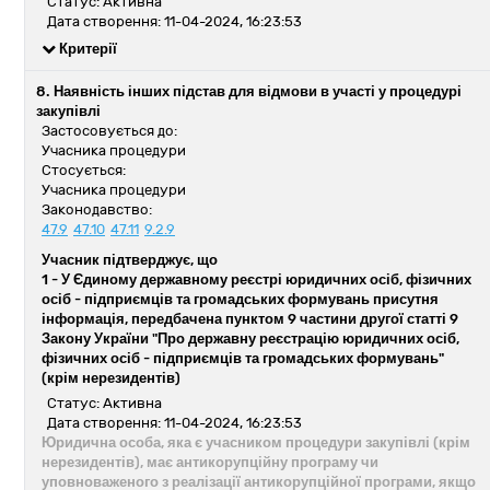
Статус: Активна
Дата створення: 11-04-2024, 16:23:53
Критерії
8. Наявність інших підстав для відмови в участі у процедурі
закупівлі
Застосовується до:
Учасника процедури
Стосується:
Учасника процедури
Законодавство:
47.9
47.10
47.11
9.2.9
Учасник підтверджує, що
1 -
У Єдиному державному реєстрі юридичних осіб, фізичних
осіб - підприємців та громадських формувань присутня
інформація, передбачена пунктом 9 частини другої статті 9
Закону України "Про державну реєстрацію юридичних осіб,
фізичних осіб - підприємців та громадських формувань"
(крім нерезидентів)
Статус: Активна
Дата створення: 11-04-2024, 16:23:53
Юридична особа, яка є учасником процедури закупівлі (крім
нерезидентів), має антикорупційну програму чи
уповноваженого з реалізації антикорупційної програми, якщо