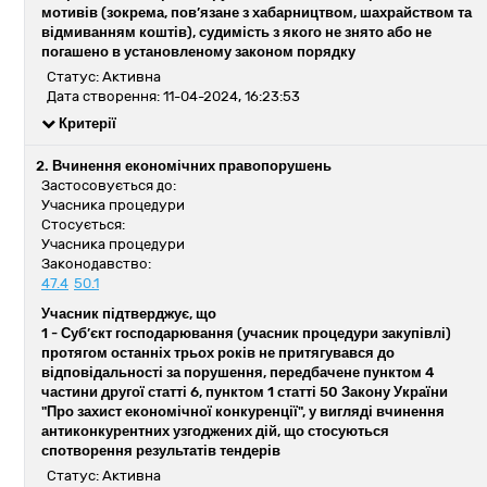
мотивів (зокрема, пов’язане з хабарництвом, шахрайством та
відмиванням коштів), судимість з якого не знято або не
погашено в установленому законом порядку
Статус: Активна
Дата створення: 11-04-2024, 16:23:53
Критерії
2. Вчинення економічних правопорушень
Застосовується до:
Учасника процедури
Стосується:
Учасника процедури
Законодавство:
47.4
50.1
Учасник підтверджує, що
1 -
Суб’єкт господарювання (учасник процедури закупівлі)
протягом останніх трьох років не притягувався до
відповідальності за порушення, передбачене пунктом 4
частини другої статті 6, пунктом 1 статті 50 Закону України
"Про захист економічної конкуренції", у вигляді вчинення
антиконкурентних узгоджених дій, що стосуються
спотворення результатів тендерів
Статус: Активна