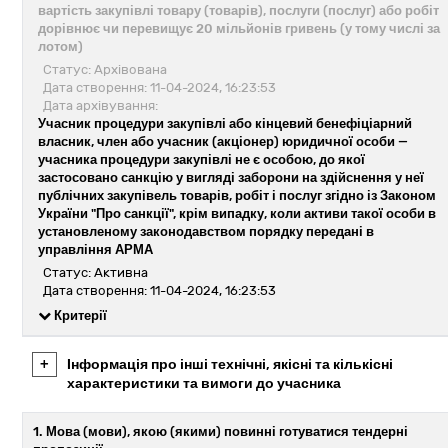
вартість закупівлі товару (товарів), послуги (послуг) або робіт
дорівнює чи перевищує 20 мільйонів гривень (у тому числі за
лотом)
Статус: Архівована
Дата створення: 11-04-2024, 16:23:53
Дата архівування:
Учасник процедури закупівлі або кінцевий бенефіціарний
власник, член або учасник (акціонер) юридичної особи —
учасника процедури закупівлі не є особою, до якої
застосовано санкцію у вигляді заборони на здійснення у неї
публічних закупівель товарів, робіт і послуг згідно із Законом
України "Про санкції", крім випадку, коли активи такої особи в
установленому законодавством порядку передані в
управління АРМА
Статус: Активна
Дата створення: 11-04-2024, 16:23:53
Критерії
+
Інформація про інші технічні, якісні та кількісні
характеристики та вимоги до учасника
1. Мова (мови), якою (якими) повинні готуватися тендерні