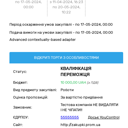
по 17-05-2024,
з 11-04-2024, 16:23
00:00
по 20-05-2024,
10:22
Період оскарження умов закупівлі - по
17-05-2024, 00:00
Подача вимоги на умови закупівлі - по 17-05-2024, 00:00
Advanced contextually-based adapter
ВІДКРИТІ ТОРГИ З ОСОБЛИВОСТЯМИ
КВАЛІФІКАЦІЯ
Статус:
ПЕРЕМОЖЦЯ
Бюджет:
10 000,00
UAH
(з ПДВ)
Вид предмету закупівлі:
Роботи
Оцінка пропозицій:
За вартістю придбання
Тестова компанія НЕ ВИДАЛЯТИ
Замовник:
І НЕ ЧІПАТИ!!
ЄДРПОУ:
55555555
Досьє YouControl
Сайт:
http://zakupki.prom.ua