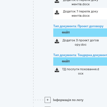
ментів.docx
Додаток 7 перелік доку
ментів.docx
Тип документа: Проект договору
ФАЙЛ
Додаток 3 проект догов
ору.doc
Тип документа: Тендерна документ
ФАЙЛ
ТД послуги поховання.d
ocx
+
Інформація по лоту