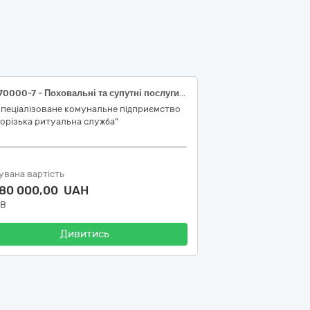
98370000-7 - Поховальні та супутні послуги (Поховальні послуги)
Спеціалізоване комунальне підприємство
орізька ритуальна служба"
увана вартість
080 000,00 UAH
ДВ
Дивитись