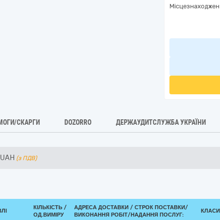
Місцезнаходжен
МОГИ/СКАРГИ
DOZORRO
ДЕРЖАУДИТСЛУЖБА УКРАЇНИ
UAH
(з ПДВ)
КІЛЬКІСТЬ /
АДРЕСА ДОСТАВКИ /
СТРОК ПОСТАВКИ/
ВЛІ
КЛАСИФ
ОД.ВИМІРУ
ВИКОНАННЯ РОБІТ/НАДАННЯ ПОСЛУГ: