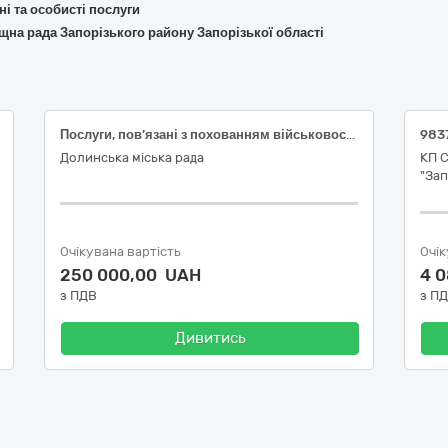
ьні та особисті послуги
щна рада Запорізького району Запорізької області
Послуги, пов’язані з похованням військовослужбовців, які загинули (померли) під час перебування на військовій службі, у зв’язку з військовою агресією російської федерації проти України
Долинська міська рада
КП 
"Зап
Очікувана вартість
Очік
250 000,00 UAH
4 
з ПДВ
з П
Дивитись