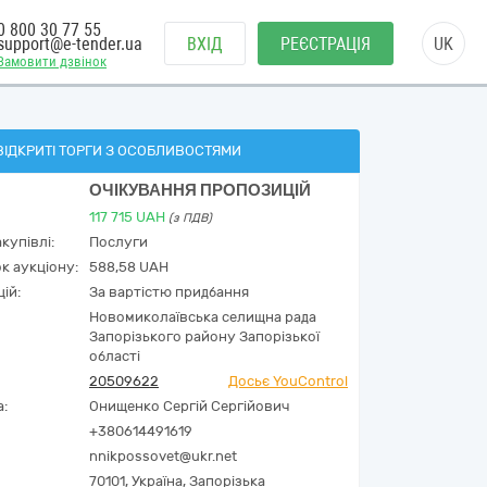
0 800 30 77 55
support@e-tender.ua
ВХІД
РЕЄСТРАЦІЯ
UK
Замовити дзвінок
ВІДКРИТІ ТОРГИ З ОСОБЛИВОСТЯМИ
ОЧІКУВАННЯ ПРОПОЗИЦІЙ
117 715
UAH
(з ПДВ)
купівлі:
Послуги
к аукціону:
588,58 UAH
ій:
За вартістю придбання
Новомиколаївська селищна рада
Запорізького району Запорізької
області
20509622
Досьє YouControl
а:
Онищенко Сергій Сергійович
+380614491619
nnikpossovet@ukr.net
70101,
Україна
,
Запорізька