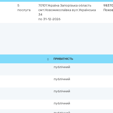
5
70101
Україна
Запорізька область
98370
послуга
смт.Новомиколаївка
вул.Українська
Похов
34
по 31-12-2026
ПРИВАТНІСТЬ
публічний
публічний
публічний
публічний
публічний