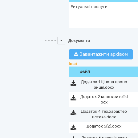
Ритуальні послуги
-
Документи
Завантажити архівом
Інші
ФАЙЛ
Додаток 1 Цінова пропо
зиція.docx
Додаток 2 квал.критеії.d
ocx
Додаток 4 тех.характер
истика.docx
Додаток 5(2).docx
Додаток 6 перелік доку