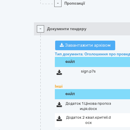
-
Пропозиції
-
Документи тендеру
Завантажити архівом
Тип документа: Оголошення про провед
ФАЙЛ
sign.p7s
Інші
ФАЙЛ
Додаток 1 Цінова пропоз
иція.docx
Додаток 2 квал.критеії.d
ocx