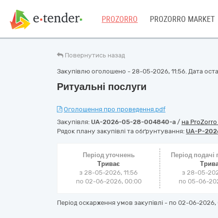
PROZORRO
PROZORRO MARKET
Повернутись назад
Закупівлю оголошено - 28-05-2026, 11:56. Дата остан
Ритуальні послуги
Оголошення про проведення.pdf
Закупівля:
UA-2026-05-28-004840-a
/
на ProZorr
Рядок плану закупівлі та обґрунтування:
UA-P-202
Період уточнень
Період подачі
Триває
Трив
з 28-05-2026, 11:56
з 28-05-202
по 02-06-2026, 00:00
по 05-06-202
Період оскарження умов закупівлі - по
02-06-2026, 