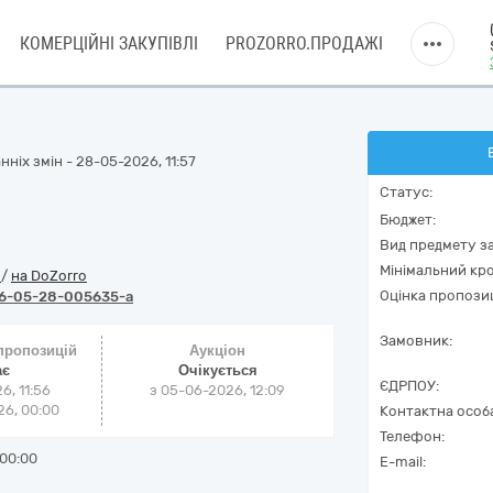
КОМЕРЦІЙНІ ЗАКУПІВЛІ
PROZORRO.ПРОДАЖІ
ніх змін - 28-05-2026, 11:57
Статус:
Бюджет:
Вид предмету за
Мінімальний кро
o
/
на DoZorro
Оцінка пропозиц
6-05-28-005635-a
Замовник:
 пропозицій
Аукціон
ає
Очікується
ЄДРПОУ:
6, 11:56
з
05-06-2026, 12:09
6, 00:00
Контактна особ
Телефон:
00:00
E-mail: