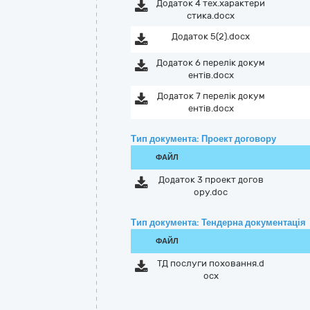
Додаток 4 тех.характери
стика.docx
Додаток 5(2).docx
Додаток 6 перелік докум
ентів.docx
Додаток 7 перелік докум
ентів.docx
Тип документа: Проект договору
ФАЙЛ
Додаток 3 проект догов
ору.doc
Тип документа: Тендерна документація
ФАЙЛ
ТД послуги поховання.d
ocx