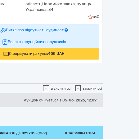
ня:
область,
Новомиколаївка,
вулиця
Українська, 34
0
Витяг про відсутність судимості
Реєстр корупційних порушників
Сформувати рахунок
408 UAH
+
-
відкрити всі
закрити всі
Аукціон
очікується
з
05-06-2026, 12:09
ІКАТОР ДК 021:2015 (CPV)
КЛАСИФІКАТОРИ