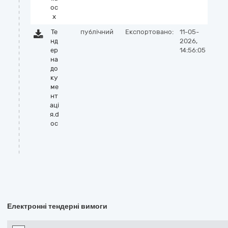
oc
x
Те
публічний
Експортовано:
11-05-
нд
2026,
ер
14:56:05
на
до
ку
ме
нт
аці
я.d
oc
Електронні тендерні вимоги