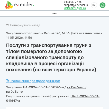
0 800 30 77 55
support@e-tender.ua
UK
Замовити дзвінок
Повернутись назад
Закупівлю оголошено - 11-05-2026, 14:56. Дата останніх змін -
11-05-2026, 14:56
Послуги з транспортування труни з
тілом померлого за допомогою
спеціалізованого транспорту до
кладовища в процесі організації
поховання (по всій території України)
Оголошення про проведення.pdf
Закупівля:
UA-2026-05-11-009346-a
/
на ProZorro
/
на DoZorro
Рядок плану закупівлі та обґрунтування:
UA-P-2026-05-11-
011647-a