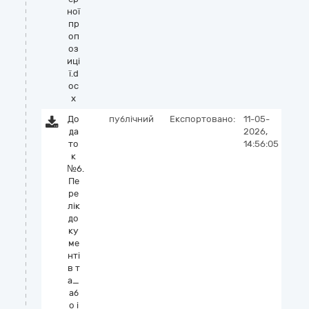
ної
пр
оп
оз
иці
ї.d
oc
x
До
публічний
Експортовано:
11-05-
да
2026,
то
14:56:05
к
№6.
Пе
ре
лік
до
ку
ме
нті
в т
а_
аб
о і