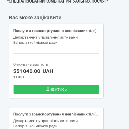
"СПЕЦІАЛІЗОВАНИЙ КОМБІНАТ РИТУАЛЬНИХ ПОСЛУГ"
Вас може зацікавити
Послуги з транспортування невпізнаних тіл (останків) загиблих (померлих) військовослужбовців, які загинули (померли) внаслідок збройної агресії проти України, до Національного військового меморіального кладовища, з наданням предметів ритуальної належності
Департамент управління активами
Запорізької міської ради
Очікувана вартість
551 040,00 UAH
з ПДВ
Дивитись
Послуги з транспортування невпізнаних тіл (останків) загиблих (померлих) військовослужбовців, які загинули (померли) внаслідок збройної агресії проти України, до Національного військового меморіального кладовища, з наданням предметів ритуальної належності.
Департамент управління активами
Запорізької міської ради