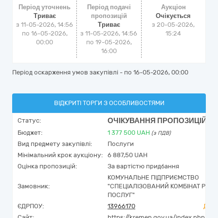
Період уточнень
Період подачі
Аукціон
Триває
пропозицій
Очікується
з 11-05-2026, 14:56
Триває
з
20-05-2026,
по 16-05-2026,
з 11-05-2026, 14:56
15:24
00:00
по 19-05-2026,
16:00
Період оскарження умов закупівлі - по
16-05-2026, 00:00
ВІДКРИТІ ТОРГИ З ОСОБЛИВОСТЯМИ
ОЧІКУВАННЯ ПРОПОЗИЦІЙ
Статус:
Бюджет:
1 377 500
UAH
(з ПДВ)
Вид предмету закупівлі:
Послуги
Мінімальний крок аукціону:
6 887,50 UAH
Оцінка пропозицій:
За вартістю придбання
КОМУНАЛЬНЕ ПІДПРИЄМСТВО
Замовник:
"СПЕЦІАЛІЗОВАНИЙ КОМБІНАТ РИТ
ПОСЛУГ"
ЄДРПОУ:
13966170
Дось
Сайт:
https://kremen.gov.ua/index.php/br