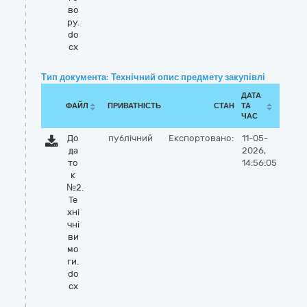
во
ру.
do
cx
Тип документа: Технічний опис предмету закупівлі
ДАТА
ФАЙЛ
ПРИВАТНІСТЬ
СТАН
ТА
ЧАС
До
публічний
Експортовано:
11-05-
да
2026,
то
14:56:05
к
№2.
Те
хні
чні
ви
мо
ги.
do
cx