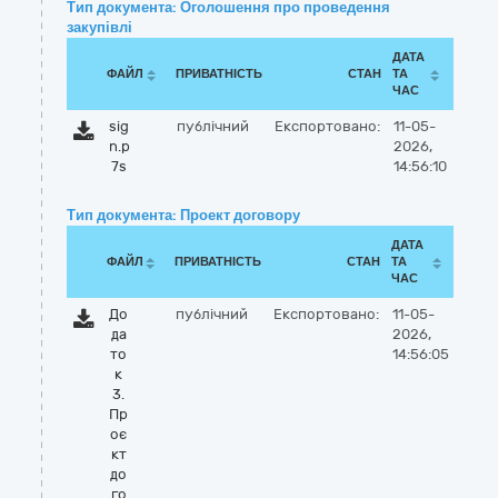
Тип документа: Оголошення про проведення
закупівлі
ДАТА
ФАЙЛ
ПРИВАТНІСТЬ
СТАН
ТА
ЧАС
sig
публічний
Експортовано:
11-05-
n.p
2026,
7s
14:56:10
Тип документа: Проект договору
ДАТА
ФАЙЛ
ПРИВАТНІСТЬ
СТАН
ТА
ЧАС
До
публічний
Експортовано:
11-05-
да
2026,
то
14:56:05
к
3.
Пр
оє
кт
до
го