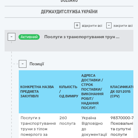
DOZORRO
ДЕРЖАУДИТСЛУЖБА УКРАЇНИ
+
-
відкрити всі
закрити всі
-
Послуги з транспортування трун
...
Активний
-
Позиції
АДРЕСА
ДОСТАВКИ /
СТРОК
КОНКРЕТНА НАЗВА
КІЛЬКІСТЬ
КЛАСИФІКАТОР
ПОСТАВКИ/
ПРЕДМЕТА
/
ДК 021:2015
ВИКОНАННЯ
ЗАКУПІВЛІ
ОД.ВИМІРУ
(CPV)
РОБІТ/
НАДАННЯ
ПОСЛУГ:
Послуги з
260
Україна
98370000-7
транспортування
послуга
Відповідно
Поховальні
труни з тілом
до
та супутні
померлого за
документації
послуги