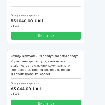
Очікувана вартість
551 040,00 UAH
з ПДВ
Дивитись
Заходи з ритуальних послуг (зокрема послуг з поховання) військовослужбовців, які загинули під час бойових дій, у зв’язку з військовою агресією Російської Федерації проти України (ДК 021:2015: 98370000-7 Поховальні та супутні послуги)
Управління архітектури, капітального
будівництва та житлово-комунального
господарства Вільногірської міської ради
Дніпропетровської області
Очікувана вартість
63 044,00 UAH
з ПДВ
Дивитись