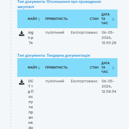
Тип документа: Оголошення про проведення
закупівлі
ДАТА
ФАЙЛ
ПРИВАТНІСТЬ
СТАН
ТА
ЧАС
sig
публічний
Експортовано:
06-05-
n.p
2026,
7s
12:59:28
Тип документа: Тендерна документація
ДАТА
ФАЙЛ
ПРИВАТНІСТЬ
СТАН
ТА
ЧАС
ОС
публічний
Експортовано:
06-05-
Т т
2026,
д П
12:58:34
ос
лу
ги
пр
ан
ня.
do