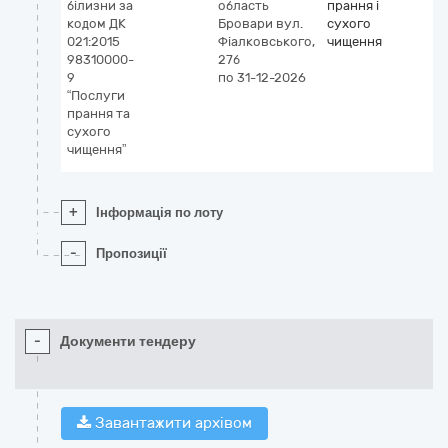
білизни за
область
прання і
кодом ДК
Бровари
вул.
сухого
021:2015
Фіалковського,
чищення
98310000-
27б
9
по 31-12-2026
“Послуги
прання та
сухого
чищення”
+
Інформація по лоту
-
Пропозиції
-
Документи тендеру
Завантажити архівом