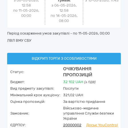
з 06-05-2026,
Триває
з
15-05-2026, 11:43
12:58
з 06-05-2026,
по 11-05-2026,
12:58
00:00
по 14-05-2026,
08:00
Період оскарження умов закупівлі - по
11-05-2026, 00:00
ЛВЛ ВМУ СБУ
ВІДКРИТІ ТОРГИ З ОСОБЛИВОСТЯМИ
ОЧІКУВАННЯ
Статус:
ПРОПОЗИЦІЙ
Бюджет:
32 102
UAH
(з ПДВ)
Вид предмету закупівлі:
Послуги
Мінімальний крок аукціону:
321,02 UAH
Оцінка пропозицій:
За вартістю придбання
Військово-медичне
Замовник:
управління Служби безпеки
України
ЄДРПОУ:
20000002
Досьє YouControl