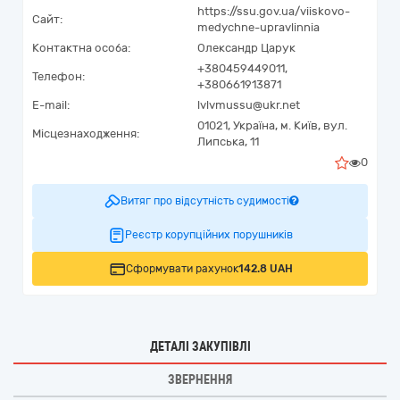
https://ssu.gov.ua/viiskovo-
Сайт:
medychne-upravlinnia
Контактна особа:
Олександр Царук
+380459449011,
Телефон:
+380661913871
E-mail:
lvlvmussu@ukr.net
01021,
Україна
,
м. Київ,
вул.
Місцезнаходження:
Липська, 11
0
Витяг про відсутність судимості
Реєстр корупційних порушників
Сформувати рахунок
142.8 UAH
ДЕТАЛІ ЗАКУПІВЛІ
ЗВЕРНЕННЯ