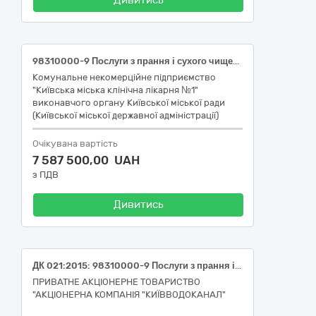
Дивитись
98310000-9 Послуги з прання і сухого чищення
Комунальне некомерційне підприємство
"Київська міська клінічна лікарня №1"
виконавчого органу Київської міської ради
(Київської міської державної адміністрації)
Очікувана вартість
7 587 500,00 UAH
з ПДВ
Дивитись
ДК 021:2015: 98310000-9 Послуги з прання і сухого чищення (послуги з хімічного чищення/прання, прасування та навішування штор та послуги з миття, сухого чищення внутрішніх та зовнішніх скляних поверхонь)
ПРИВАТНЕ АКЦІОНЕРНЕ ТОВАРИСТВО
"АКЦІОНЕРНА КОМПАНІЯ "КИЇВВОДОКАНАЛ"