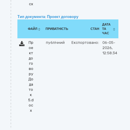
cx
Тип документа: Проект договору
ДАТА
ФАЙЛ
ПРИВАТНІСТЬ
СТАН
ТА
ЧАС
Пр
публічний
Експортовано:
06-05-
ое
2026,
кт
12:58:34
до
го
во
ру
До
да
то
к
5.d
oc
x