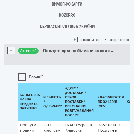
ВИМОГИ/СКАРГИ
DOZORRO
ДЕРЖАУДИТСЛУЖБА УКРАЇНИ
+
-
відкрити всі
закрити всі
-
Послуги прання білизни за кодо
...
Активний
-
Позиції
АДРЕСА
ДОСТАВКИ /
КОНКРЕТНА
КІЛЬКІСТЬ
СТРОК
КЛАСИФІКАТОР
НАЗВА
/
ПОСТАВКИ/
ДК 021:2015
КЛА
ПРЕДМЕТА
ОД.ВИМІРУ
ВИКОНАННЯ
(CPV)
ЗАКУПІВЛІ
РОБІТ/НАДАННЯ
ПОСЛУГ:
Послуги
700
07400
Україна
98310000-9
прання
кілограм
Київська
Послуги з