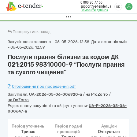
0 800 30 77 55
support@e-tender.ua
UK
Замовити дзвінок
Повернутись назад
Закупівлю оголошено - 06-05-2026, 12:58. Дата останніх змін
- 06-05-2026, 12:59
Послуги прання білизни за кодом ДК
021:2015 98310000-9 “Послуги прання
та сухого чищення”
Оголошення про проведення.pdf
Закупівля:
UA-2026-05-06-006920-a
/
на ProZorro
/
на DoZorro
Рядок плану закупівлі та обґрунтування:
UA-P-2026-05-06-
008647-a
Період уточнень
Період подачі
Аукціон
Триває
пропозицій
Очікується