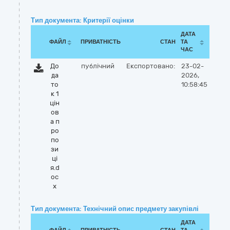
Тип документа: Критерії оцінки
ДАТА
ФАЙЛ
ПРИВАТНІСТЬ
СТАН
ТА
ЧАС
До
публічний
Експортовано:
23-02-
да
2026,
то
10:58:45
к 1
цін
ов
а п
ро
по
зи
ці
я.d
oc
x
Тип документа: Технічний опис предмету закупівлі
ДАТА