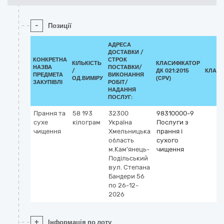
-
Позиції
АДРЕСА
ДОСТАВКИ /
КОНКРЕТНА
СТРОК
КІЛЬКІСТЬ
КЛАСИФІКАТОР
НАЗВА
ПОСТАВКИ/
/
ДК 021:2015
КЛАСИ
ПРЕДМЕТА
ВИКОНАННЯ
ОД.ВИМІРУ
(CPV)
ЗАКУПІВЛІ
РОБІТ/
НАДАННЯ
ПОСЛУГ:
Прання та
58 193
32300
98310000-9
сухе
кілограм
Україна
Послуги з
чищення
Хмельницька
прання і
область
сухого
м.Кам'янець-
чищення
Подільський
вул. Степана
Бандери 56
по 26-12-
2026
+
Інформація по лоту