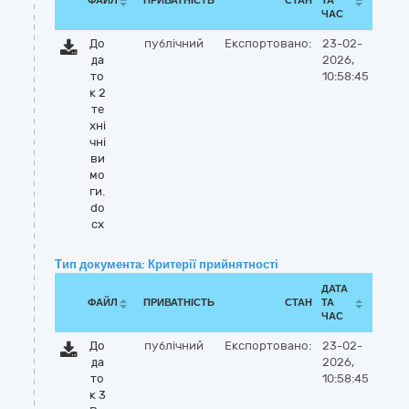
ФАЙЛ
ПРИВАТНІСТЬ
СТАН
ТА
ЧАС
До
публічний
Експортовано:
23-02-
да
2026,
то
10:58:45
к 2
те
хні
чні
ви
мо
ги.
do
cx
Тип документа: Критерії прийнятності
ДАТА
ФАЙЛ
ПРИВАТНІСТЬ
СТАН
ТА
ЧАС
До
публічний
Експортовано:
23-02-
да
2026,
то
10:58:45
к 3