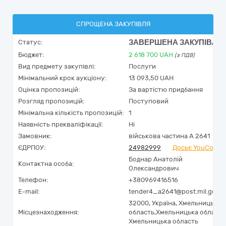
СПРОЩЕНА ЗАКУПІВЛЯ
ЗАВЕРШЕНА ЗАКУПІВЛЯ
Статус:
Бюджет:
2 618 700
UAH
(з ПДВ)
Вид предмету закупівлі:
Послуги
Мінімальний крок аукціону:
13 093,50 UAH
Оцінка пропозицій:
За вартістю придбання
Розгляд пропозицій:
Поступовий
Мінімальна кількість пропозицій:
1
Наявність прекваліфікації:
Ні
Замовник:
військова частина А 2641
ЄДРПОУ:
24982999
Досьє YouContro
Боднар Анатолій
Контактна особа:
Олександрович
Телефон:
+380969416516
E-mail:
tender4_a2641@post.mil.gov.u
32000,
Україна
,
Хмельницька
Місцезнаходження:
область,
Хмельницька область
Хмельницька область