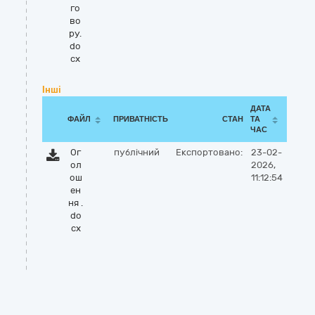
го
во
ру.
do
cx
Інші
ДАТА
ФАЙЛ
ПРИВАТНІСТЬ
СТАН
ТА
ЧАС
Ог
публічний
Експортовано:
23-02-
ол
2026,
ош
11:12:54
ен
ня .
do
cx