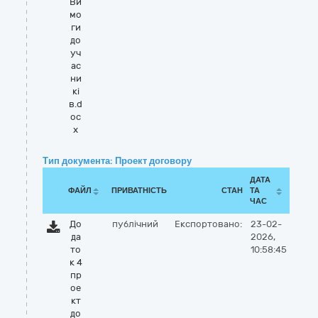
Ви
мо
ги
до
уч
ас
ни
кі
в.d
oc
x
Тип документа: Проект договору
ДАТА
ФАЙЛ
ПРИВАТНІСТЬ
СТАН
ТА
ЧАС
До
публічний
Експортовано:
23-02-
да
2026,
то
10:58:45
к 4
пр
ое
кт
до