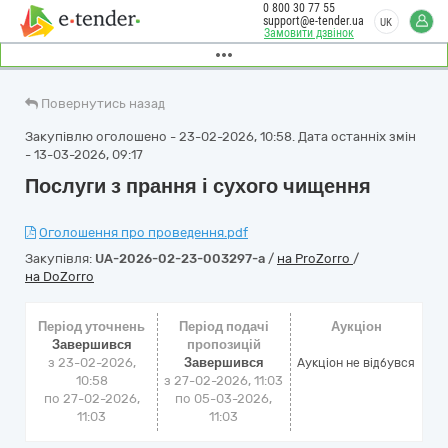
0 800 30 77 55
support@e-tender.ua
UK
Замовити дзвінок
Повернутись назад
Закупівлю оголошено - 23-02-2026, 10:58. Дата останніх змін
- 13-03-2026, 09:17
Послуги з прання і сухого чищення
Оголошення про проведення.pdf
Закупівля:
UA-2026-02-23-003297-a
/
на ProZorro
/
на DoZorro
Період уточнень
Період подачі
Аукціон
Завершився
пропозицій
з 23-02-2026,
Завершився
Аукціон не відбувся
10:58
з 27-02-2026, 11:03
по 27-02-2026,
по 05-03-2026,
11:03
11:03