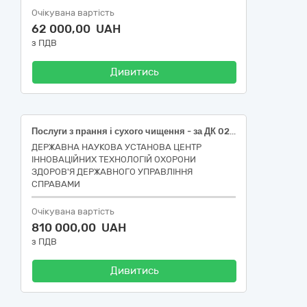
Очікувана вартість
62 000,00 UAH
з ПДВ
Дивитись
Послуги з прання і сухого чищення - за ДК 021:2015 - 98310000-9 (Послуги з прання білизни з підкрохмаленням (простирадл, підковдр, наволочок), махрових рушників, халатів жіночих махрових (білих), сорочок нічних жіночих (білих), простирадл, пелюшок – без підкрохмалення, пелюшок та особливо забрудненої білизни – з підкрохмаленням, халатів, штанів, курток медичних, шапочок, штор, тюлі, ковдр, подушок - за ДК 021:2015 - 98311000-6 Послуги зі збирання білизни для прання)
ДЕРЖАВНА НАУКОВА УСТАНОВА ЦЕНТР
ІННОВАЦІЙНИХ ТЕХНОЛОГІЙ ОХОРОНИ
ЗДОРОВ'Я ДЕРЖАВНОГО УПРАВЛІННЯ
СПРАВАМИ
Очікувана вартість
810 000,00 UAH
з ПДВ
Дивитись