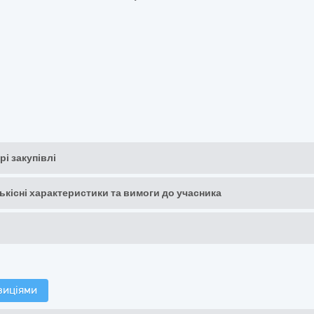
рі закупівлі
кількісні характеристики та вимоги до учасника
зиціями