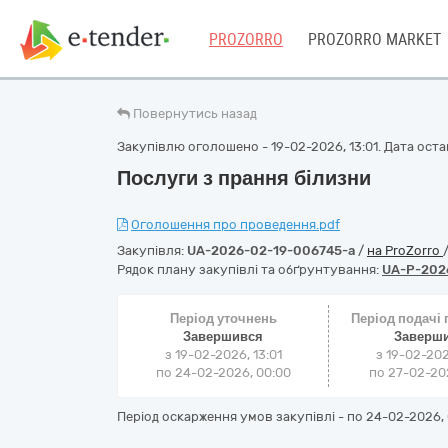
PROZORRO
PROZORRO MARKET
Повернутись назад
Закупівлю оголошено - 19-02-2026, 13:01. Дата остан
Послуги з прання білизни
Оголошення про проведення.pdf
Закупівля:
UA-2026-02-19-006745-a
/
на ProZorro
Рядок плану закупівлі та обґрунтування:
UA-P-202
Період уточнень
Період подачі
Завершився
Заверш
з 19-02-2026, 13:01
з 19-02-202
по 24-02-2026, 00:00
по 27-02-202
Період оскарження умов закупівлі - по
24-02-2026, 