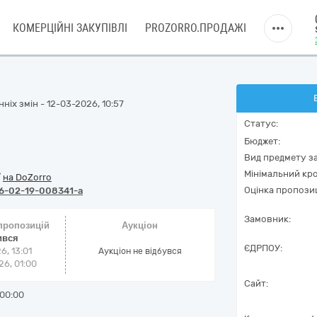
КОМЕРЦІЙНІ ЗАКУПІВЛІ
PROZORRO.ПРОДАЖІ
ніх змін - 12-03-2026, 10:57
Статус:
Бюджет:
Вид предмету за
Мінімальний кро
/
на DoZorro
Оцінка пропозиц
6-02-19-008341-a
Замовник:
 пропозицій
Аукціон
ився
ЄДРПОУ:
6, 13:01
Аукціон не відбувся
6, 01:00
Сайт:
00:00