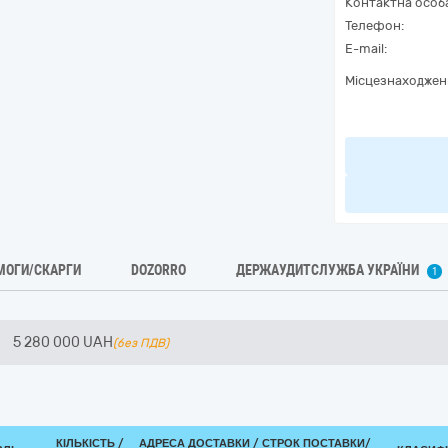
Контактна особ
Телефон:
E-mail:
Місцезнаходжен
МОГИ/СКАРГИ
DOZORRO
ДЕРЖАУДИТСЛУЖБА УКРАЇНИ
1
5 280 000
UAH
(без ПДВ)
КІЛЬКІСТЬ /
АДРЕСА ДОСТАВКИ /
СТРОК ПОСТАВКИ/