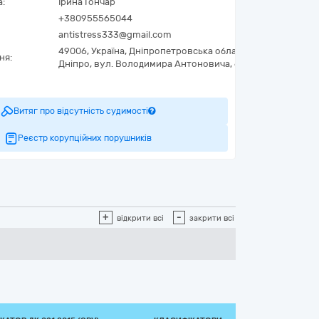
а:
Ірина Гончар
+380955565044
antistress333@gmail.com
49006,
Україна
,
Дніпропетровська область,
м.
ня:
Дніпро,
вул. Володимира Антоновича, 65
3
Витяг про відсутність судимості
Реєстр корупційних порушників
+
-
відкрити всі
закрити всі