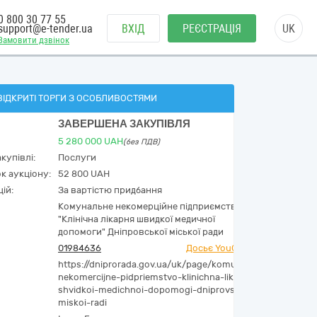
0 800 30 77 55
support@e-tender.ua
ВХІД
РЕЄСТРАЦІЯ
UK
Замовити дзвінок
ВІДКРИТІ ТОРГИ З ОСОБЛИВОСТЯМИ
ЗАВЕРШЕНА ЗАКУПІВЛЯ
5 280 000
UAH
(без ПДВ)
купівлі:
Послуги
к аукціону:
52 800 UAH
ій:
За вартістю придбання
Комунальне некомерційне підприємство
"Клінічна лікарня швидкої медичної
допомоги" Дніпровської міської ради
01984636
Досьє YouControl
https://dniprorada.gov.ua/uk/page/komunalne-
nekomercijne-pidpriemstvo-klinichna-likarnya-
shvidkoi-medichnoi-dopomogi-dniprovskoi-
miskoi-radi