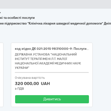
ь
ьні та особисті послуги
не підприємство "Клінічна лікарня швидкої медичної допомоги" Дніп
код згідно ДК 021:2015 98310000-9: Послуги з прання і сухого чищення (послуги з прання білизни)
ДЕРЖАВНА УСТАНОВА "НАЦІОНАЛЬНИЙ
ІНСТИТУТ ТЕРАПІЇ ІМЕНІ Л.Т. МАЛОЇ
НАЦІОНАЛЬНОЇ АКАДЕМІЇ МЕДИЧНИХ НАУК
УКРАЇНИ"
Очікувана вартість
320 000,00 UAH
з ПДВ
Дивитись