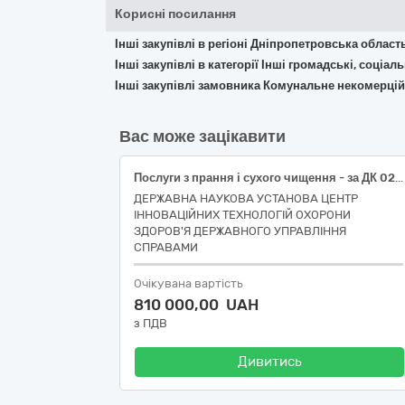
Корисні посилання
Інші закупівлі в регіоні Дніпропетровська област
Інші закупівлі в категорії Інші громадські, соціал
Інші закупівлі замовника Комунальне некомерцій
Вас може зацікавити
Послуги з прання і сухого чищення - за ДК 021:2015 - 98310000-9 (Послуги з прання білизни з підкрохмаленням (простирадл, підковдр, наволочок), махрових рушників, халатів жіночих махрових (білих), сорочок нічних жіночих (білих), простирадл, пелюшок – без підкрохмалення, пелюшок та особливо забрудненої білизни – з підкрохмаленням, халатів, штанів, курток медичних, шапочок, штор, тюлі, ковдр, подушок - за ДК 021:2015 - 98311000-6 Послуги зі збирання білизни для прання)
ДЕРЖАВНА НАУКОВА УСТАНОВА ЦЕНТР
ІННОВАЦІЙНИХ ТЕХНОЛОГІЙ ОХОРОНИ
ЗДОРОВ'Я ДЕРЖАВНОГО УПРАВЛІННЯ
СПРАВАМИ
Очікувана вартість
810 000,00 UAH
з ПДВ
Дивитись