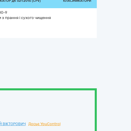
АТОР ДК 021:2015 (CPV)
КЛАСИФІКАТОРИ
00-9
 з прання і сухого чищення
Й ВІКТОРОВИЧ
Досьє YouControl