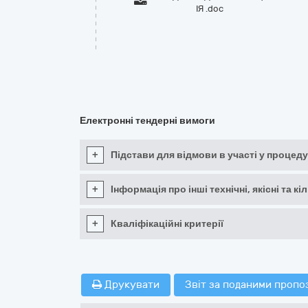
ІЯ .doc
Електронні тендерні вимоги
+
Підстави для відмови в участі у процеду
+
Інформація про інші технічні, якісні та 
+
Кваліфікаційні критерії
Друкувати
Звіт за поданими пропо