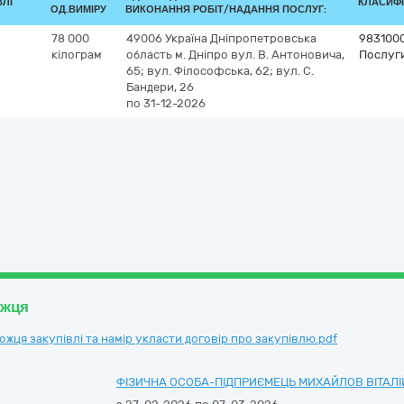
ВЛІ
КЛАСИФІК
ОД.ВИМІРУ
ВИКОНАННЯ РОБІТ/НАДАННЯ ПОСЛУГ:
78 000
49006
Україна
Дніпропетровська
983100
кілограм
область
м. Дніпро
вул. В. Антоновича,
Послуги
65; вул. Філософська, 62; вул. С.
Бандери, 26
по 31-12-2026
ожця
ця закупівлі та намір укласти договір про закупівлю.pdf
ФІЗИЧНА ОСОБА-ПІДПРИЄМЕЦЬ МИХАЙЛОВ ВІТАЛІ