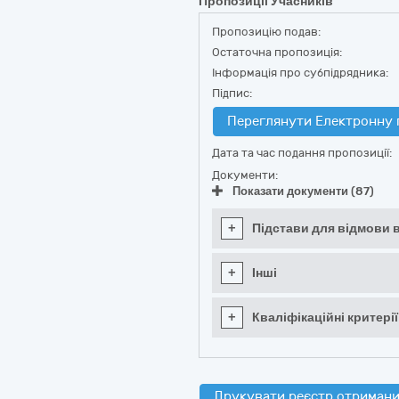
Пропозиції Учасників
Пропозицію подав:
Остаточна пропозиція:
Інформація про субпідрядника:
Підпис:
Переглянути Електронну 
Дата та час подання пропозиції:
Документи:
Показати документи (87)
+
Підстави для відмови в
+
Інші
+
Кваліфікаційні критерії
Друкувати реєстр отримани