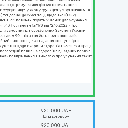
ухильно дотримуватися діючих нормативних
як середовище, у якому функціонує організація та
 тендерної документації, щодо якої (яких)
ментів, які повинен подати учасник для усунення
п. 43 Постанови №1178 від 12.10.2022 «Про
 для замовників, передбачених Законом України
 протягом 90 днів з дня його припинення або
ний лист, що під час надання послуг згідно
ументів щодо охорони здоров’я та безпеки праці,
зпосередній вплив на здоров’я від наданих послуг
івель повідомлення з вимогою про усунення таких
920 000 UAH
Ціна договору
920 000 UAH