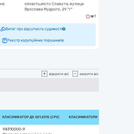
ня:
область,
місто Славута,
вулиця
Ярослава Мудрого, 29 "г"
1
Витяг про відсутність судимості
Реєстр корупційних порушників
+
-
відкрити всі
закрити всі
КЛАСИФІКАТОР ДК 021:2015 (CPV)
КЛАСИФІКАТОРИ
98310000-9