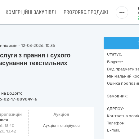
КОМЕРЦІЙНІ ЗАКУПІВЛІ
PROZORRO.ПРОДАЖІ
ніх змін - 12-03-2026, 10:35
луги з прання і сухого
Статус:
расування текстильних
Бюджет:
Вид предмету за
Мінімальний кро
Оцінка пропозиц
/
на DoZorro
Замовник:
6-02-17-009049-a
ЄДРПОУ:
 пропозицій
Аукціон
Контактна особ
ився
Телефон:
6, 13:40
Аукціон не відбувся
E-mail:
6, 13:42