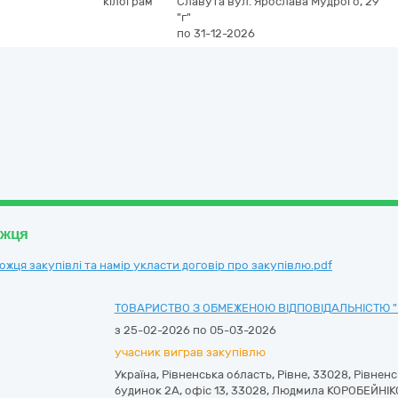
кілограм
Славута
вул. Ярослава Мудрого, 29
"г"
по 31-12-2026
ожця
ця закупівлі та намір укласти договір про закупівлю.pdf
ТОВАРИСТВО З ОБМЕЖЕНОЮ ВІДПОВІДАЛЬНІСТЮ "
з 25-02-2026 по 05-03-2026
учасник виграв закупівлю
Україна
,
Рівненська область
,
Рівне,
33028, Рівненс
будинок 2А, офіс 13
,
33028
,
Людмила КОРОБЕЙНІК