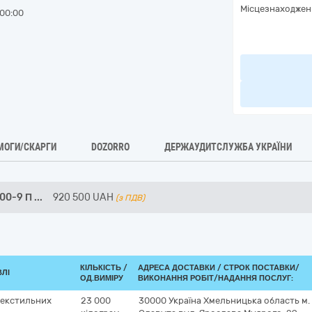
Місцезнаходжен
00:00
МОГИ/СКАРГИ
DOZORRO
ДЕРЖАУДИТСЛУЖБА УКРАЇНИ
000-9 П
...
920 500
UAH
(з ПДВ)
КІЛЬКІСТЬ /
АДРЕСА ДОСТАВКИ /
СТРОК ПОСТАВКИ/
ВЛІ
ОД.ВИМІРУ
ВИКОНАННЯ РОБІТ/НАДАННЯ ПОСЛУГ:
текстильних
23 000
30000
Україна
Хмельницька область
м.