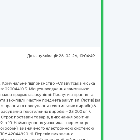
Дата публікації:
26-02-26, 10:04:49
: Комунальне підприємство «Славутська міська
ика: 02004410 3. Місцезнаходження замовника:
 назва предмета закупівлі: Послуги з прання та
 закупівлі і частин предмета закупівлі (лотів) (за
и з прання та прасування текстильних виробів) 6.
прасування текстильних виробів – 23 000 кг 7.
 Строк поставки товарів, виконання робіт чи
409-a 10. Найменування учасника - переможця
ичної особи), визначеного електронною системою
У 42044820. 11. Перелік виявлених
лі у складі тендерної пропозиції зобов’язані