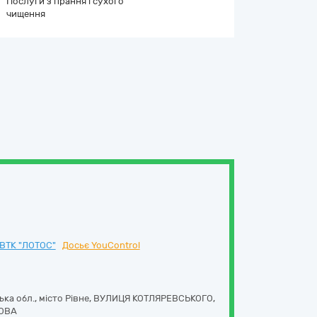
Послуги з прання і сухого
чищення
ВТК "ЛОТОС"
Досьє YouControl
ька обл., місто Рівне, ВУЛИЦЯ КОТЛЯРЕВСЬКОГО,
ОВА