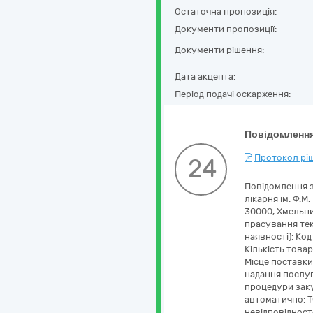
Остаточна пропозиція:
Документи пропозиції:
Документи рішення:
Дата акцепта:
Період подачі оскарження:
Повідомлення
Протокол ріш
24
Повідомлення з
лікарня ім. Ф.
30000, Хмельни
прасування текс
наявності): Ко
Кількість това
Місце поставки
надання послуг
процедури заку
автоматично: 
невідповідносте