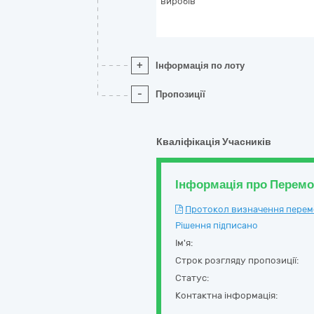
виробів
+
Інформація по лоту
-
Пропозиції
Кваліфікація Учасників
Інформація про Перем
Протокол визначення перемож
Рішення підписано
Ім'я:
Строк розгляду пропозиції:
Статус:
Контактна інформація: