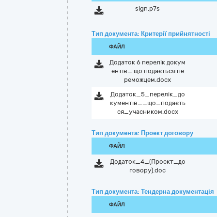
sign.p7s
Тип документа: Критерії прийнятності
ФАЙЛ
Додаток 6 перелік докум
ентів_ що подається пе
реможцем.docx
Додаток_5_перелік_до
кументів__що_подаєть
ся_учасником.docx
Тип документа: Проект договору
ФАЙЛ
Додаток_4_(Проєкт_до
говору).doc
Тип документа: Тендерна документація
ФАЙЛ