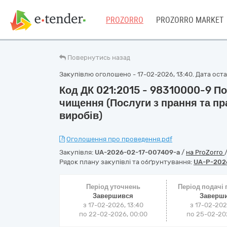
PROZORRO
PROZORRO MARKET
Повернутись назад
Закупівлю оголошено - 17-02-2026, 13:40. Дата остан
Код ДК 021:2015 - 98310000-9 Пос
чищення (Послуги з прання та п
виробів)
Оголошення про проведення.pdf
Закупівля:
UA-2026-02-17-007409-a
/
на ProZorro
Рядок плану закупівлі та обґрунтування:
UA-P-202
Період уточнень
Період подачі
Завершився
Заверш
з 17-02-2026, 13:40
з 17-02-202
по 22-02-2026, 00:00
по 25-02-202