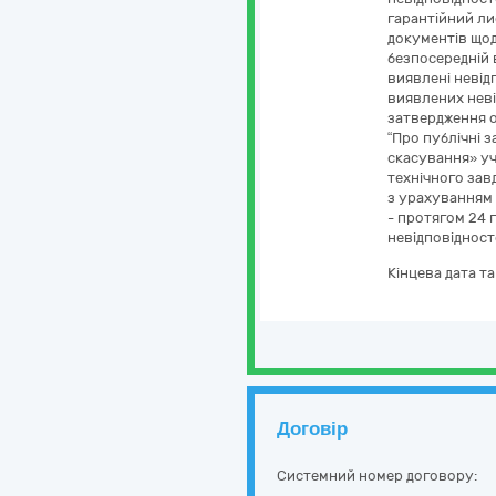
гарантійний ли
документів щод
безпосередній в
виявлені невідп
виявлених неві
затвердження о
“Про публічні з
скасування» уч
технічного зав
з урахуванням 
- протягом 24 
невідповідност
Кінцева дата т
Договір
Системний номер договору: