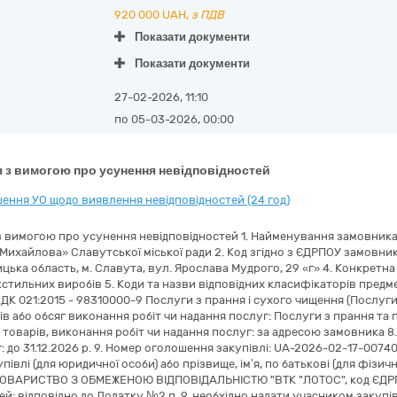
920 000
UAH,
з ПДВ
Показати документи
Показати документи
27-02-2026, 11:10
по 05-03-2026, 00:00
 з вимогою про усунення невідповідностей
ення УО щодо виявлення невідповідностей (24 год)
 вимогою про усунення невідповідностей 1. Найменування замовника
М. Михайлова» Славутської міської ради 2. Код згідно з ЄДРПОУ замовн
цька область, м. Славута, вул. Ярослава Мудрого, 29 «г» 4. Конкретна
тильних виробів 5. Коди та назви відповідних класифікаторів предмета
д ДК 021:2015 - 98310000-9 Послуги з прання і сухого чищення (Послуг
рів або обсяг виконання робіт чи надання послуг: Послуги з прання та 
 товарів, виконання робіт чи надання послуг: за адресою замовника 8.
: до 31.12.2026 р. 9. Номер оголошення закупівлі: UA-2026-02-17-007
півлі (для юридичної особи) або прізвище, ім’я, по батькові (для фіз
ТОВАРИСТВО З ОБМЕЖЕНОЮ ВІДПОВІДАЛЬНІСТЮ "ВТК "ЛОТОС", код ЄДРПО
й: відповідно до Додатку №2 п. 9. необхідно надати учасником закупів