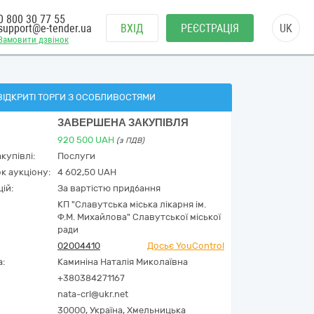
0 800 30 77 55
support@e-tender.ua
ВХІД
РЕЄСТРАЦІЯ
UK
Замовити дзвінок
ВІДКРИТІ ТОРГИ З ОСОБЛИВОСТЯМИ
ЗАВЕРШЕНА ЗАКУПІВЛЯ
920 500
UAH
(з ПДВ)
купівлі:
Послуги
к аукціону:
4 602,50 UAH
ій:
За вартістю придбання
КП "Славутська міська лікарня ім.
Ф.М. Михайлова" Славутської міської
ради
02004410
Досьє YouControl
а:
Каминіна Наталія Миколаївна
+380384271167
nata-crl@ukr.net
30000,
Україна
,
Хмельницька