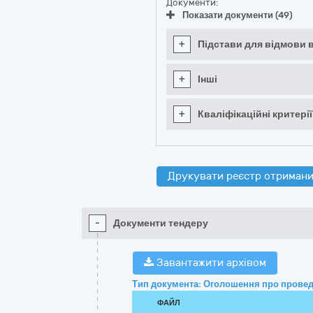
Документи:
Показати документи (49)
+
Підстави для відмови в
+
Інші
+
Кваліфікаційні критерії
Друкувати реєстр отримани
-
Документи тендеру
Завантажити архівом
Тип документа: Оголошення про провед
ФАЙЛ