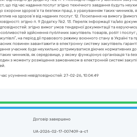
ст, що під час надання послуг згідно технічного завдання будуть не
о охорони здоров’я та безпеки праці, з урахуванням таких чинників, 
плив на здоров’я від наданих послуг. 12. Посилання на вимогу (вимоги)
овідності: згідно п. 9 Додатку №2. 13. Перелік інформації та/або доку
дповідностей: згідно вимог умов тендерної документації та керуючись 
собливостей здійснення публічних закупівель товарів, робіт і послуг
акупівлі”, на період дії правового режиму воєнного стану в Україні та
асник повинен завантажити в електронну систему закупівель гарантій
дання учасник буде неухильно дотримуватися діючих нормативних док
таких чинників, як середовище, у якому функціонує організація та бе
годин з моменту розміщення замовником в електронній системі закуп
ей.
а час усунення невідповідностей:
27-02-26, 10:04:49
Договір завершено
UA-2026-02-17-007409-a-c1