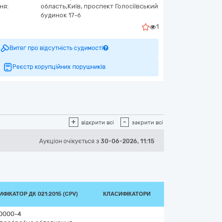
ня:
область,
Київ,
проспект Голосіївський
будинок 17-б
1
Витяг про відсутність судимості
Реєстр корупційних порушників
+
-
відкрити всі
закрити всі
Аукціон
очікується
з
30-06-2026, 11:15
ФІКАТОР ДК 021:2015 (CPV)
КЛАСИФІКАТОРИ
0000-4