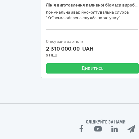
Лінія виготовлення паливної біомаси виробленої з відновлюваних джерел
Комунальна аварійно-рятувальна служба
"Київська обласна служба порятунку"
Очікувана вартість
2 310 000,00 UAH
з ПДВ
Дивитись
СЛІДКУЙТЕ ЗА НАМИ: