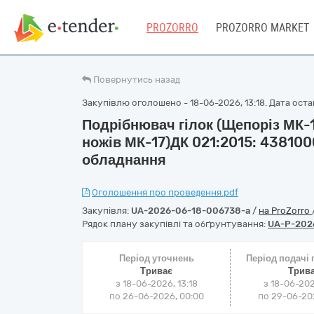
PROZORRO
PROZORRO MARKET
Повернутись назад
Закупівлю оголошено - 18-06-2026, 13:18. Дата остан
Подрібнювач гілок (Щепоріз МК-1
ножів МК-17)ДК 021:2015: 43810
обладнання
Оголошення про проведення.pdf
Закупівля:
UA-2026-06-18-006738-a
/
на ProZorro
Рядок плану закупівлі та обґрунтування:
UA-P-202
Період уточнень
Період подачі
Триває
Трив
з 18-06-2026, 13:18
з 18-06-202
по 26-06-2026, 00:00
по 29-06-202