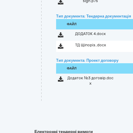
sign.p7s
Тип документа: Тендерна документація
ФАЙЛ
ДОДАТОК 4.docx
ТД Щіпоріз..docx
Тип документа: Проект договору
ФАЙЛ
Додаток №3 договір.doc
x
Електронні тендерні вимоги