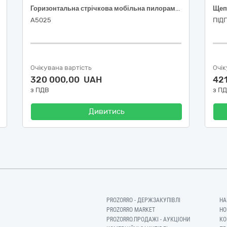
Горизонтальна стрічкова мобільна пилорама Lenker моделі HBS-3Р
А5025
ПІД
Очікувана вартість
Очік
320 000,00 UAH
42
з ПДВ
з П
Дивитись
PROZORRO - ДЕРЖЗАКУПІВЛІ
НА
PROZORRO MARKET
НО
PROZORRO.ПРОДАЖІ - АУКЦІОНИ
КО