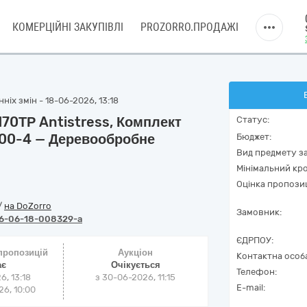
КОМЕРЦІЙНІ ЗАКУПІВЛІ
PROZORRO.ПРОДАЖІ
ніх змін - 18-06-2026, 13:18
70ТР Antistress, Комплект
Статус:
000-4 — Деревообробне
Бюджет:
Вид предмету за
Мінімальний кро
Оцінка пропозиц
/
на DoZorro
Замовник:
6-06-18-008329-a
ЄДРПОУ:
 пропозицій
Аукціон
Контактна особ
ає
Очікується
Телефон:
6, 13:18
з
30-06-2026, 11:15
E-mail:
6, 10:00