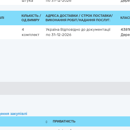
штука
по 31-12-2026
Дере
КІЛЬКІСТЬ /
АДРЕСА ДОСТАВКИ /
СТРОК ПОСТАВКИ/
ВЛІ
КЛАСИ
ОД.ВИМІРУ
ВИКОНАННЯ РОБІТ/НАДАННЯ ПОСЛУГ:
4
Україна
Відповідно до документації
4381
комплект
по 31-12-2026
Дере
ення закупівлі
ПРИВАТНІСТЬ