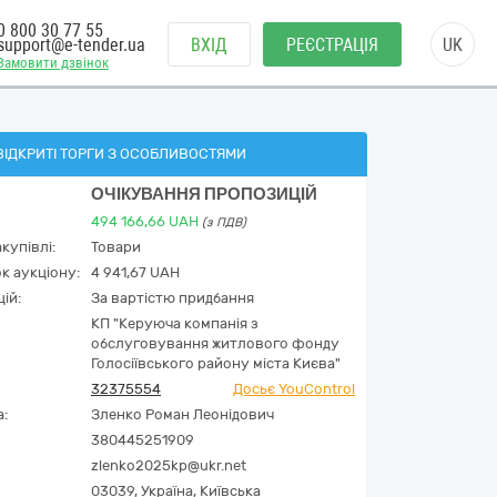
0 800 30 77 55
support@e-tender.ua
ВХІД
РЕЄСТРАЦІЯ
UK
Замовити дзвінок
ВІДКРИТІ ТОРГИ З ОСОБЛИВОСТЯМИ
ОЧІКУВАННЯ ПРОПОЗИЦІЙ
494 166,66
UAH
(з ПДВ)
купівлі:
Товари
к аукціону:
4 941,67 UAH
ій:
За вартістю придбання
КП "Керуюча компанія з
обслуговування житлового фонду
Голосіївського району міста Києва"
32375554
Досьє YouControl
а:
Зленко Роман Леонідович
380445251909
zlenko2025kp@ukr.net
03039,
Україна
,
Київська