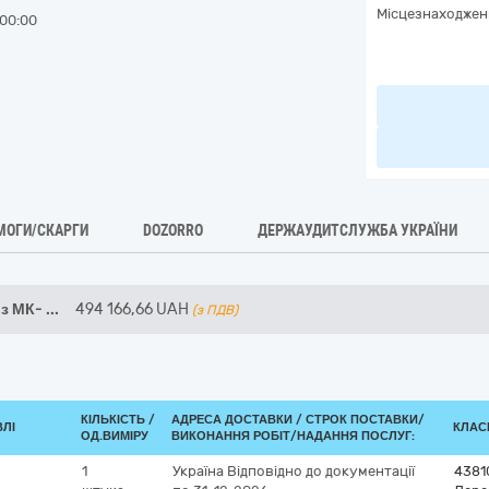
Місцезнаходжен
00:00
МОГИ/СКАРГИ
DOZORRO
ДЕРЖАУДИТСЛУЖБА УКРАЇНИ
із МК-
...
494 166,66
UAH
(з ПДВ)
КІЛЬКІСТЬ /
АДРЕСА ДОСТАВКИ /
СТРОК ПОСТАВКИ/
ВЛІ
КЛАСИ
ОД.ВИМІРУ
ВИКОНАННЯ РОБІТ/НАДАННЯ ПОСЛУГ:
1
Україна
Відповідно до документації
4381