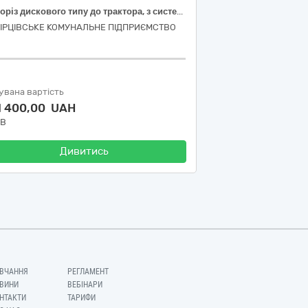
Щепоріз дискового типу до трактора, з системою Антистрес та гідравлічною подачею для переробки деревних відходів (гілок, стовбурів, обрізки будь-яких порід деревини) на технологічну щепу фракцією 5…60 мм з муфтою кардан Т8 за кодом ДК 021:2015:43810000-4 Деревообробне обладнання.
ГІРЦІВСЬКЕ КОМУНАЛЬНЕ ПІДПРИЄМСТВО
увана вартість
1 400,00 UAH
ДВ
Дивитись
ВЧАННЯ
РЕГЛАМЕНТ
ВИНИ
ВЕБІНАРИ
НТАКТИ
ТАРИФИ