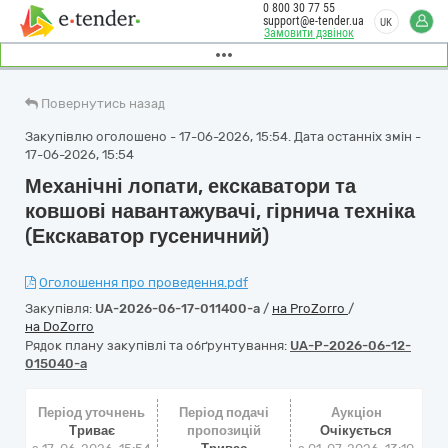
0 800 30 77 55
support@e-tender.ua
UK
Замовити дзвінок
Повернутись назад
Закупівлю оголошено - 17-06-2026, 15:54. Дата останніх змін -
17-06-2026, 15:54
Механічні лопати, екскаватори та
ковшові навантажувачі, гірнича техніка
(Екскаватор гусеничний)
Оголошення про проведення.pdf
Закупівля:
UA-2026-06-17-011400-a
/
на ProZorro
/
на DoZorro
Рядок плану закупівлі та обґрунтування:
UA-P-2026-06-12-
015040-a
Період уточнень
Період подачі
Аукціон
Триває
пропозицій
Очікується