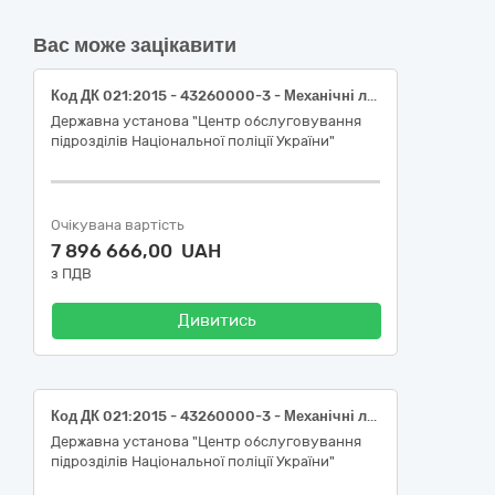
Вас може зацікавити
Код ДК 021:2015 - 43260000-3 - Механічні лопати, екскаватори та ковшові навантажувачі, гірнича техніка (Автоевакуатор UAC EVAC-1 з КМУ)
Державна установа "Центр обслуговування
підрозділів Національної поліції України"
Очікувана вартість
7 896 666,00 UAH
з ПДВ
Дивитись
Код ДК 021:2015 - 43260000-3 - Механічні лопати, екскаватори та ковшові навантажувачі, гірнича техніка (Колісний ковшовий екскаватор навантажувач Hidromek HMK 102B)
Державна установа "Центр обслуговування
підрозділів Національної поліції України"