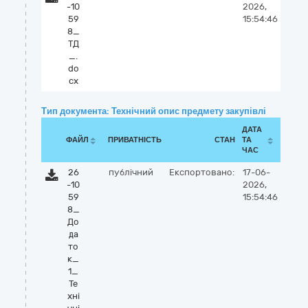
-10
2026,
59
15:54:46
8_
ТД
_.
do
cx
Тип документа: Технічний опис предмету закупівлі
ДАТА
ФАЙЛ
ПРИВАТНІСТЬ
СТАН
ТА
ЧАС
26
публічний
Експортовано:
17-06-
-10
2026,
59
15:54:46
8_
До
да
то
к_
1_
Те
хні