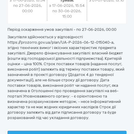
з 17-06-2026, 15:54
Триває
з
01-07-2026, 13:10
по 27-06-2026,
з 17-06-2026, 15:54
00:00
по 30-06-2026,
15:00
Період оскарження умов закупівлі - по
27-06-2026, 00:00
Закупівля здійснюється у відповідності
https://prozorro.gov.ua/plan/UA-P-2026-06-12-015040-a,
згідно технічних вимог і якісних характеристик предмета
закупівлі. Джерело фінансування закупівлі: власний бюджет
(кошти від господарської діяльності підприємства). Критерій
оцінки – ціна 100%. Строк поставки товарів (надання послуг,
виконання робіт) залежить від терміну поставки товару, який
зазначений в проекті договору (Додаток 4 до тендерної
документації), але не більше строку дії договору. Дата
поставки товарів, виконання робіт чи надання послуг, яка
зазначена в Оголошенні про проведення закупівлі на веб-
порталі Уповноваженого органу: - є орієнтовною та
визначена розрахунковим методом; - несе інформативний
характер та не має жодних юридичних наслідків Строк дії
договору залежить від дати підписання договору та буде
розрахований під час укладання договору.