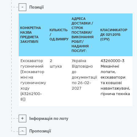
-
Позиції
АДРЕСА
ДОСТАВКИ /
КОНКРЕТНА
СТРОК
КІЛЬКІСТЬ
КЛАСИФІКАТОР
НАЗВА
ПОСТАВКИ/
/
ДК 021:2015
К
ПРЕДМЕТА
ВИКОНАННЯ
ОД.ВИМІРУ
(CPV)
ЗАКУПІВЛІ
РОБІТ/
НАДАННЯ
ПОСЛУГ:
Екскаватор
2
Україна
43260000-3
гусеничний
штука
Відповідно
Механічні
(Екскаватор
до
лопати,
міні на
документації
екскаватори
гусеничному
по 26-02-
та ковшові
ходу
2027
навантажувачі,
(43262100-
гірнича техніка
8))
+
Інформація по лоту
-
Пропозиції