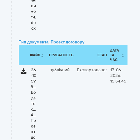
чні
ви
мо
ги.
do
cx
Тип документа: Проект договору
ДАТА
ФАЙЛ
ПРИВАТНІСТЬ
СТАН
ТА
ЧАС
26
публічний
Експортовано:
17-06-
-10
2026,
59
15:54:46
8_
До
да
то
к_
4_
Пр
оє
кт
до