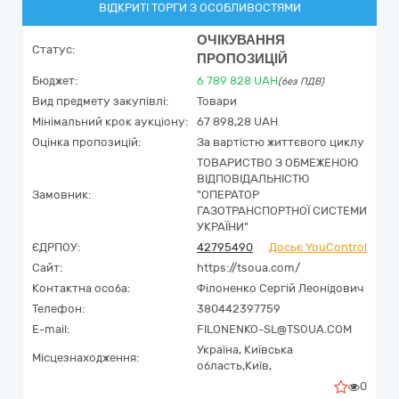
ВІДКРИТІ ТОРГИ З ОСОБЛИВОСТЯМИ
ОЧІКУВАННЯ
Статус:
ПРОПОЗИЦІЙ
Бюджет:
6 789 828
UAH
(без ПДВ)
Вид предмету закупівлі:
Товари
Мінімальний крок аукціону:
67 898,28 UAH
Оцінка пропозицій:
За вартістю життєвого циклу
ТОВАРИСТВО З ОБМЕЖЕНОЮ
ВІДПОВІДАЛЬНІСТЮ
Замовник:
"ОПЕРАТОР
ГАЗОТРАНСПОРТНОЇ СИСТЕМИ
УКРАЇНИ"
ЄДРПОУ:
42795490
Досьє YouControl
Сайт:
https://tsoua.com/
Контактна особа:
Філоненко Сергій Леонідович
Телефон:
380442397759
E-mail:
FILONENKO-SL@TSOUA.COM
Україна
,
Київська
Місцезнаходження:
область,
Київ,
0