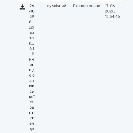
26
публічний
Експортовано:
17-06-
-10
2026,
59
15:54:46
8_
До
да
то
к_
6.1
_В
им
ог
и д
о б
ан
ків
сь
кої
га
ра
нті
ї т
ен
де