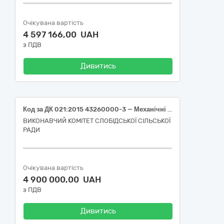
Очікувана вартість
4 597 166,00 UAH
з ПДВ
Дивитись
Код за ДК 021:2015 43260000-3 — Механічні лопати, екскаватори та ковшові навантажувачі, гірнича техніка (Екскаватор-навантажувач JCB 3CX SITEMASTER або еквівалент)
ВИКОНАВЧИЙ КОМІТЕТ СЛОБІДСЬКОЇ СІЛЬСЬКОЇ
РАДИ
Очікувана вартість
4 900 000,00 UAH
з ПДВ
Дивитись