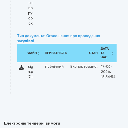
го
во
ру.
do
cx
Тип документа: Оголошення про проведення
закупівлі
ДАТА
ФАЙЛ
ПРИВАТНІСТЬ
СТАН
ТА
ЧАС
sig
публічний
Експортовано:
17-06-
n.p
2026,
7s
15:54:54
Електронні тендерні вимоги