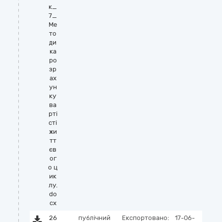
к_
7_
Ме
то
ди
ка
ро
зр
ах
ун
ку
ва
рті
сті
жи
тт
єв
ог
о ц
ик
лу.
do
cx
26
публічний
Експортовано:
17-06-