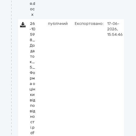
я.d
oc
x
26
публічний
Експортовано:
17-06-
-10
2026,
59
15:54:46
8_
До
да
то
к_
5_
Фо
рм
а о
цін
ки
від
по
від
но
ст
і.p
df