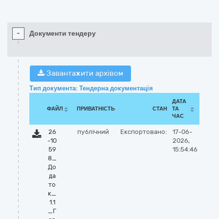
-
Документи тендеру
Завантажити архівом
Тип документа: Тендерна документація
ДАТА
ФАЙЛ
ПРИВАТНІСТЬ
СТАН
ТА
ЧАС
26
публічний
Експортовано:
17-06-
-10
2026,
59
15:54:46
8_
До
да
то
к_
1.1
_Г